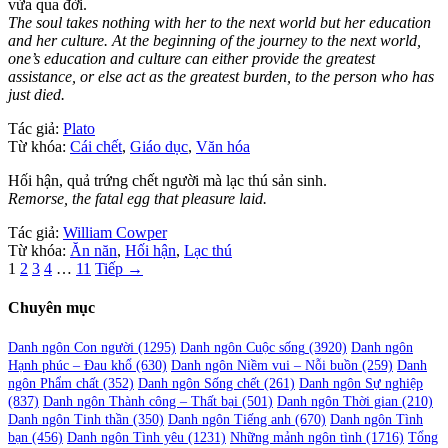
vừa qua đời.
The soul takes nothing with her to the next world but her education
and her culture. At the beginning of the journey to the next world,
one’s education and culture can either provide the greatest
assistance, or else act as the greatest burden, to the person who has
just died.
Tác giả:
Plato
Từ khóa:
Cái chết
,
Giáo dục
,
Văn hóa
Hối hận, quả trứng chết người mà lạc thú sản sinh.
Remorse, the fatal egg that pleasure laid.
Tác giả:
William Cowper
Từ khóa:
Ăn năn
,
Hối hận
,
Lạc thú
Phân
1
2
3
4
…
11
Tiếp →
trang
Chuyên mục
bài
viết
Danh ngôn Con người
(1295)
Danh ngôn Cuộc sống
(3920)
Danh ngôn
Hạnh phúc – Đau khổ
(630)
Danh ngôn Niềm vui – Nỗi buồn
(259)
Danh
ngôn Phẩm chất
(352)
Danh ngôn Sống chết
(261)
Danh ngôn Sự nghiệp
(837)
Danh ngôn Thành công – Thất bại
(501)
Danh ngôn Thời gian
(210)
Danh ngôn Tinh thần
(350)
Danh ngôn Tiếng anh
(670)
Danh ngôn Tình
bạn
(456)
Danh ngôn Tình yêu
(1231)
Những mảnh ngôn tình
(1716)
Tổng