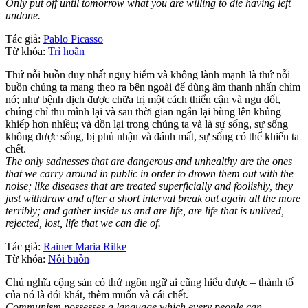
Only put off until tomorrow what you are willing to die having left
undone.
Tác giả:
Pablo Picasso
Từ khóa:
Trì hoãn
Thứ nỗi buồn duy nhất nguy hiểm và không lành mạnh là thứ nỗi
buồn chúng ta mang theo ra bên ngoài để dùng âm thanh nhấn chìm
nó; như bệnh dịch được chữa trị một cách thiển cận và ngu dốt,
chúng chỉ thu mình lại và sau thời gian ngắn lại bùng lên khủng
khiếp hơn nhiều; và dồn lại trong chúng ta và là sự sống, sự sống
không được sống, bị phủ nhận và đánh mất, sự sống có thể khiến ta
chết.
The only sadnesses that are dangerous and unhealthy are the ones
that we carry around in public in order to drown them out with the
noise; like diseases that are treated superficially and foolishly, they
just withdraw and after a short interval break out again all the more
terribly; and gather inside us and are life, are life that is unlived,
rejected, lost, life that we can die of.
Tác giả:
Rainer Maria Rilke
Từ khóa:
Nỗi buồn
Chủ nghĩa cộng sản có thứ ngôn ngữ ai cũng hiểu được – thành tố
của nó là đói khát, thèm muốn và cái chết.
Communism possesses a language which every people can