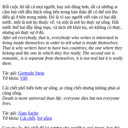
Rốt cuộc thì tất cả mọi người, hay nói đúng hơn, tất cả những ai
cầm bút viết đều thích sống bên trong bản thân để có thể nói lên
điều gì ở bên trong mình. Đó là vì sao người viết văn có hai đất
nước, một là nơi họ thuộc về, và một là nơi họ thực sự sống. Đất
nước thứ hai đầy lãng mạn, và tách rời khỏi họ, nó không có thực,
nhưng nó thực sự ở đó.
After all everybody, that is, everybody who writes is interested in
living inside themselves in order to tell what is inside themselves.
That is why writers have to have two countries, the one where they
belong and the one in which they live really. The second one is
romantic, is is separate from themselves, it is not real but it is really
there.
Tác giả:
Gertrude Stein
Từ khóa:
Viết
Cái chết phổ biến hơn sự sống; ai cũng chết nhưng không phải ai
cũng sống.
Death is more universal than life; everyone dies but not everyone
lives.
Tác giả:
Alan Sachs
Từ khóa:
Cái chết
,
Sự sống
Con rùa ấy, thà chết để lại xương cho người ta quý trọng, hay thà