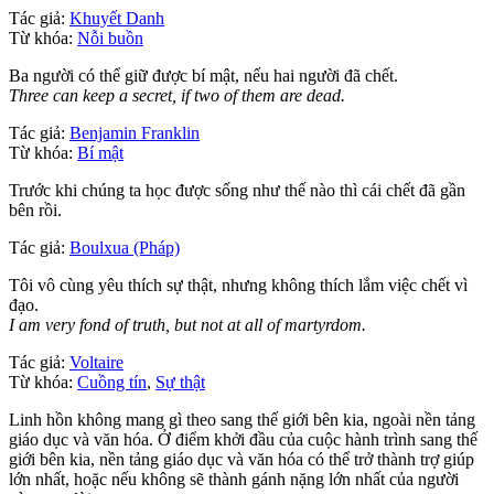
Tác giả:
Khuyết Danh
Từ khóa:
Nỗi buồn
Ba người có thể giữ được bí mật, nếu hai người đã chết.
Three can keep a secret, if two of them are dead.
Tác giả:
Benjamin Franklin
Từ khóa:
Bí mật
Trước khi chúng ta học được sống như thế nào thì cái chết đã gần
bên rồi.
Tác giả:
Boulxua (Pháp)
Tôi vô cùng yêu thích sự thật, nhưng không thích lắm việc chết vì
đạo.
I am very fond of truth, but not at all of martyrdom.
Tác giả:
Voltaire
Từ khóa:
Cuồng tín
,
Sự thật
Linh hồn không mang gì theo sang thế giới bên kia, ngoài nền tảng
giáo dục và văn hóa. Ở điểm khởi đầu của cuộc hành trình sang thế
giới bên kia, nền tảng giáo dục và văn hóa có thể trở thành trợ giúp
lớn nhất, hoặc nếu không sẽ thành gánh nặng lớn nhất của người