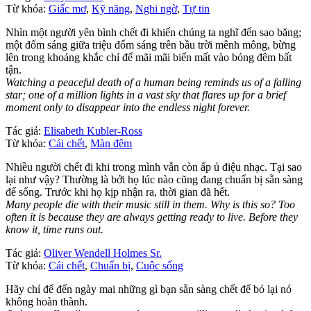
Từ khóa:
Giấc mơ
,
Kỹ năng
,
Nghi ngờ
,
Tự tin
Nhìn một người yên bình chết đi khiến chúng ta nghĩ đến sao băng;
một đốm sáng giữa triệu đốm sáng trên bầu trời mênh mông, bừng
lên trong khoảng khắc chỉ để mãi mãi biến mất vào bóng đêm bất
tận.
Watching a peaceful death of a human being reminds us of a falling
star; one of a million lights in a vast sky that flares up for a brief
moment only to disappear into the endless night forever.
Tác giả:
Elisabeth Kubler-Ross
Từ khóa:
Cái chết
,
Màn đêm
Nhiều người chết đi khi trong mình vẫn còn ấp ủ điệu nhạc. Tại sao
lại như vậy? Thường là bởi họ lúc nào cũng đang chuẩn bị sẵn sàng
để sống. Trước khi họ kịp nhận ra, thời gian đã hết.
Many people die with their music still in them. Why is this so? Too
often it is because they are always getting ready to live. Before they
know it, time runs out.
Tác giả:
Oliver Wendell Holmes Sr.
Từ khóa:
Cái chết
,
Chuẩn bị
,
Cuộc sống
Hãy chỉ để đến ngày mai những gì bạn sẵn sàng chết để bỏ lại nó
không hoàn thành.