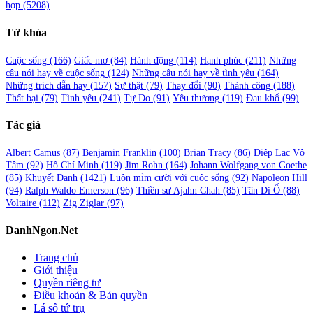
hợp
(5208)
Từ khóa
Cuộc sống
(166)
Giấc mơ
(84)
Hành động
(114)
Hạnh phúc
(211)
Những
câu nói hay về cuộc sống
(124)
Những câu nói hay về tình yêu
(164)
Những trích dẫn hay
(157)
Sự thật
(79)
Thay đổi
(90)
Thành công
(188)
Thất bại
(79)
Tình yêu
(241)
Tự Do
(91)
Yêu thương
(119)
Đau khổ
(99)
Tác giả
Albert Camus
(87)
Benjamin Franklin
(100)
Brian Tracy
(86)
Diệp Lạc Vô
Tâm
(92)
Hồ Chí Minh
(119)
Jim Rohn
(164)
Johann Wolfgang von Goethe
(85)
Khuyết Danh
(1421)
Luôn mỉm cười với cuộc sống
(92)
Napoleon Hill
(94)
Ralph Waldo Emerson
(96)
Thiền sư Ajahn Chah
(85)
Tân Di Ổ
(88)
Voltaire
(112)
Zig Ziglar
(97)
DanhNgon.Net
Trang chủ
Giới thiệu
Quyền riêng tư
Điều khoản & Bản quyền
Lá số tứ trụ