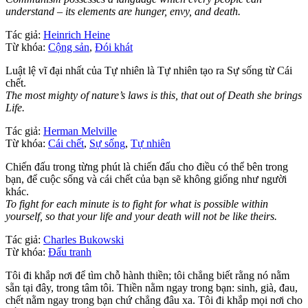
understand – its elements are hunger, envy, and death.
Tác giả:
Heinrich Heine
Từ khóa:
Cộng sản
,
Đói khát
Luật lệ vĩ đại nhất của Tự nhiên là Tự nhiên tạo ra Sự sống từ Cái
chết.
The most mighty of nature’s laws is this, that out of Death she brings
Life.
Tác giả:
Herman Melville
Từ khóa:
Cái chết
,
Sự sống
,
Tự nhiên
Chiến đấu trong từng phút là chiến đấu cho điều có thể bên trong
bạn, để cuộc sống và cái chết của bạn sẽ không giống như người
khác.
To fight for each minute is to fight for what is possible within
yourself, so that your life and your death will not be like theirs.
Tác giả:
Charles Bukowski
Từ khóa:
Đấu tranh
Tôi đi khắp nơi để tìm chỗ hành thiền; tôi chẳng biết rằng nó nằm
sẵn tại đây, trong tâm tôi. Thiền nằm ngay trong bạn: sinh, già, đau,
chết nằm ngay trong bạn chứ chẳng đâu xa. Tôi đi khắp mọi nơi cho