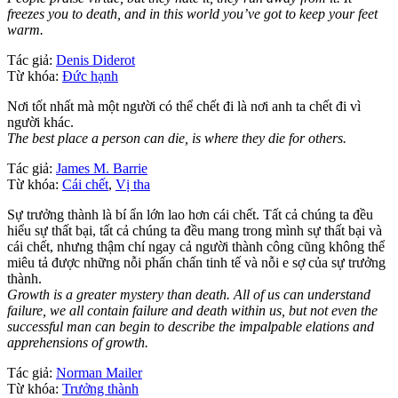
freezes you to death, and in this world you’ve got to keep your feet
warm.
Tác giả:
Denis Diderot
Từ khóa:
Đức hạnh
Nơi tốt nhất mà một người có thể chết đi là nơi anh ta chết đi vì
người khác.
The best place a person can die, is where they die for others.
Tác giả:
James M. Barrie
Từ khóa:
Cái chết
,
Vị tha
Sự trưởng thành là bí ẩn lớn lao hơn cái chết. Tất cả chúng ta đều
hiểu sự thất bại, tất cả chúng ta đều mang trong mình sự thất bại và
cái chết, nhưng thậm chí ngay cả người thành công cũng không thể
miêu tả được những nỗi phấn chấn tinh tế và nỗi e sợ của sự trưởng
thành.
Growth is a greater mystery than death. All of us can understand
failure, we all contain failure and death within us, but not even the
successful man can begin to describe the impalpable elations and
apprehensions of growth.
Tác giả:
Norman Mailer
Từ khóa:
Trưởng thành