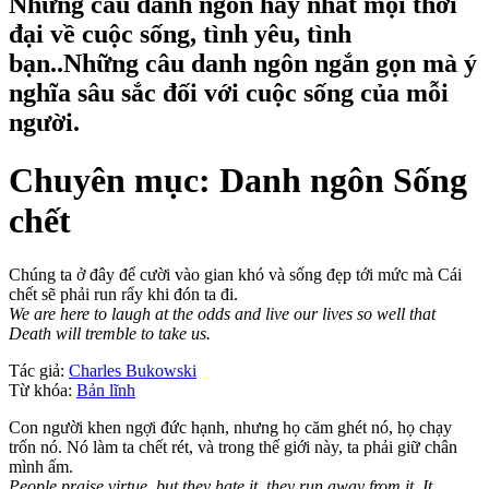
Những câu danh ngôn hay nhất mọi thời
đại về cuộc sống, tình yêu, tình
bạn..Những câu danh ngôn ngắn gọn mà ý
nghĩa sâu sắc đối với cuộc sống của mỗi
người.
Chuyên mục: Danh ngôn Sống
chết
Chúng ta ở đây để cười vào gian khó và sống đẹp tới mức mà Cái
chết sẽ phải run rẩy khi đón ta đi.
We are here to laugh at the odds and live our lives so well that
Death will tremble to take us.
Tác giả:
Charles Bukowski
Từ khóa:
Bản lĩnh
Con người khen ngợi đức hạnh, nhưng họ căm ghét nó, họ chạy
trốn nó. Nó làm ta chết rét, và trong thế giới này, ta phải giữ chân
mình ấm.
People praise virtue, but they hate it, they run away from it. It