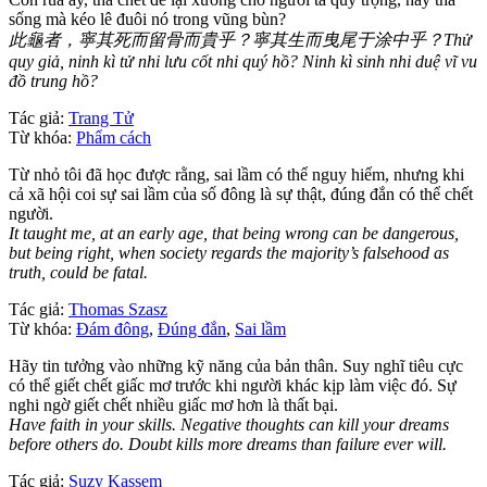
sống mà kéo lê đuôi nó trong vũng bùn?
此龜者，寧其死而留骨而貴乎？寧其生而曳尾于涂中乎？Thử
quy giả, ninh kì tử nhi lưu cốt nhi quý hồ? Ninh kì sinh nhi duệ vĩ vu
đồ trung hồ?
Tác giả:
Trang Tử
Từ khóa:
Phẩm cách
Từ nhỏ tôi đã học được rằng, sai lầm có thể nguy hiểm, nhưng khi
cả xã hội coi sự sai lầm của số đông là sự thật, đúng đắn có thể chết
người.
It taught me, at an early age, that being wrong can be dangerous,
but being right, when society regards the majority’s falsehood as
truth, could be fatal.
Tác giả:
Thomas Szasz
Từ khóa:
Đám đông
,
Đúng đắn
,
Sai lầm
Hãy tin tưởng vào những kỹ năng của bản thân. Suy nghĩ tiêu cực
có thể giết chết giấc mơ trước khi người khác kịp làm việc đó. Sự
nghi ngờ giết chết nhiều giấc mơ hơn là thất bại.
Have faith in your skills. Negative thoughts can kill your dreams
before others do. Doubt kills more dreams than failure ever will.
Tác giả:
Suzy Kassem