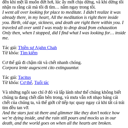
đến khi mệt lã muốn đứt hơi, lúc ấy mới chịu dừng, và khi dừng tôi
nhận ra rằng cái mà tôi đi tìm… nằm ngay trong tôi.
I went all over looking for place to meditate. I didn’t realize it was
already there, in my heart, All the meditation is right there inside
you. Birth, old age, sickness, and death are right there within you. I
traveled all over until I was ready to drop dead from exhaustion
Only then, when I stopped, did I find what I was looking for… inside
me.
Tác giả:
Thiền sư Ajahn Chah
Từ khóa:
Tìm kiếm
Cơ thể già đi chậm rãi và chết nhanh chóng.
Corpora lente augescent cito extinguuntur.
Tác giả:
Tacitus
Từ khóa:
Cơ thể
,
Tuổi tác
Và những ngôi sao chỉ ở đó và lấp lánh như thể chúng không biết
chúng ta đang chết dần bên trong, và mưa vẫn rơi nhạo báng cái
chết của chúng ta, và thế giới cứ tiếp tục quay ngay cả khi tất cả trái
tim đều tan vỡ.
And the stars just sit there and glimmer like they don’t notice how
we’re dying inside, and the rain still pours and mocks us in our
death, and the world goes on when all the hearts are broken.