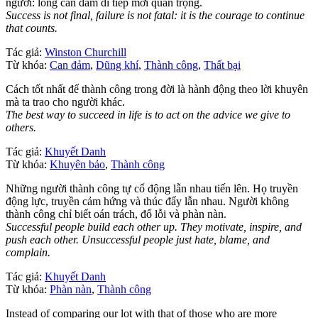
người: lòng can đảm đi tiếp mới quan trọng.
Success is not final, failure is not fatal: it is the courage to continue
that counts.
Tác giả:
Winston Churchill
Từ khóa:
Can đảm
,
Dũng khí
,
Thành công
,
Thất bại
Cách tốt nhất để thành công trong đời là hành động theo lời khuyên
mà ta trao cho người khác.
The best way to succeed in life is to act on the advice we give to
others.
Tác giả:
Khuyết Danh
Từ khóa:
Khuyên bảo
,
Thành công
Những người thành công tự cổ động lẫn nhau tiến lên. Họ truyền
động lực, truyền cảm hứng và thúc đẩy lẫn nhau. Người không
thành công chỉ biết oán trách, đổ lỗi và phàn nàn.
Successful people build each other up. They motivate, inspire, and
push each other. Unsuccessful people just hate, blame, and
complain.
Tác giả:
Khuyết Danh
Từ khóa:
Phàn nàn
,
Thành công
Instead of comparing our lot with that of those who are more