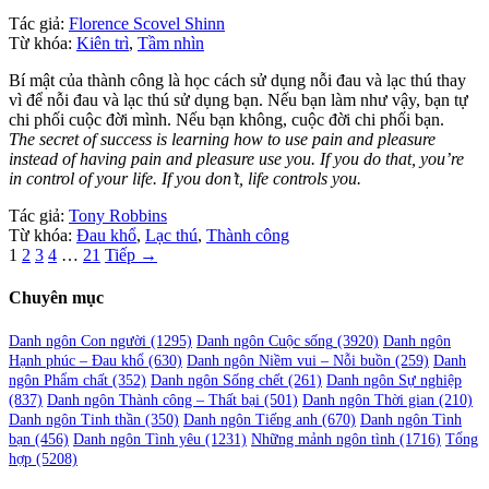
Tác giả:
Florence Scovel Shinn
Từ khóa:
Kiên trì
,
Tầm nhìn
Bí mật của thành công là học cách sử dụng nỗi đau và lạc thú thay
vì để nỗi đau và lạc thú sử dụng bạn. Nếu bạn làm như vậy, bạn tự
chi phối cuộc đời mình. Nếu bạn không, cuộc đời chi phối bạn.
The secret of success is learning how to use pain and pleasure
instead of having pain and pleasure use you. If you do that, you’re
in control of your life. If you don’t, life controls you.
Tác giả:
Tony Robbins
Từ khóa:
Đau khổ
,
Lạc thú
,
Thành công
Phân
1
2
3
4
…
21
Tiếp →
trang
Chuyên mục
bài
viết
Danh ngôn Con người
(1295)
Danh ngôn Cuộc sống
(3920)
Danh ngôn
Hạnh phúc – Đau khổ
(630)
Danh ngôn Niềm vui – Nỗi buồn
(259)
Danh
ngôn Phẩm chất
(352)
Danh ngôn Sống chết
(261)
Danh ngôn Sự nghiệp
(837)
Danh ngôn Thành công – Thất bại
(501)
Danh ngôn Thời gian
(210)
Danh ngôn Tinh thần
(350)
Danh ngôn Tiếng anh
(670)
Danh ngôn Tình
bạn
(456)
Danh ngôn Tình yêu
(1231)
Những mảnh ngôn tình
(1716)
Tổng
hợp
(5208)