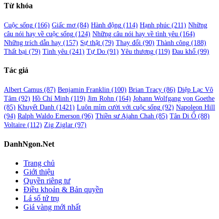
Từ khóa
Cuộc sống
(166)
Giấc mơ
(84)
Hành động
(114)
Hạnh phúc
(211)
Những
câu nói hay về cuộc sống
(124)
Những câu nói hay về tình yêu
(164)
Những trích dẫn hay
(157)
Sự thật
(79)
Thay đổi
(90)
Thành công
(188)
Thất bại
(79)
Tình yêu
(241)
Tự Do
(91)
Yêu thương
(119)
Đau khổ
(99)
Tác giả
Albert Camus
(87)
Benjamin Franklin
(100)
Brian Tracy
(86)
Diệp Lạc Vô
Tâm
(92)
Hồ Chí Minh
(119)
Jim Rohn
(164)
Johann Wolfgang von Goethe
(85)
Khuyết Danh
(1421)
Luôn mỉm cười với cuộc sống
(92)
Napoleon Hill
(94)
Ralph Waldo Emerson
(96)
Thiền sư Ajahn Chah
(85)
Tân Di Ổ
(88)
Voltaire
(112)
Zig Ziglar
(97)
DanhNgon.Net
Trang chủ
Giới thiệu
Quyền riêng tư
Điều khoản & Bản quyền
Lá số tứ trụ
Giá vàng mới nhất