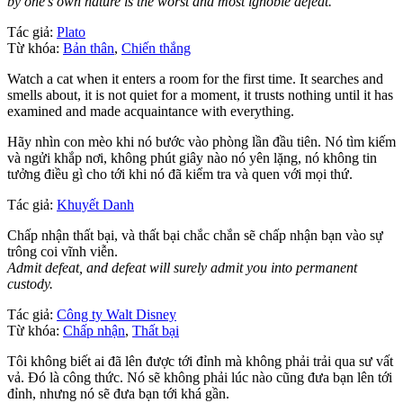
by one’s own nature is the worst and most ignoble defeat.
Tác giả:
Plato
Từ khóa:
Bản thân
,
Chiến thắng
Watch a cat when it enters a room for the first time. It searches and
smells about, it is not quiet for a moment, it trusts nothing until it has
examined and made acquaintance with everything.
Hãy nhìn con mèo khi nó bước vào phòng lần đầu tiên. Nó tìm kiếm
và ngửi khắp nơi, không phút giây nào nó yên lặng, nó không tin
tưởng điều gì cho tới khi nó đã kiểm tra và quen với mọi thứ.
Tác giả:
Khuyết Danh
Chấp nhận thất bại, và thất bại chắc chắn sẽ chấp nhận bạn vào sự
trông coi vĩnh viễn.
Admit defeat, and defeat will surely admit you into permanent
custody.
Tác giả:
Công ty Walt Disney
Từ khóa:
Chấp nhận
,
Thất bại
Tôi không biết ai đã lên được tới đỉnh mà không phải trải qua sư vất
vả. Đó là công thức. Nó sẽ không phải lúc nào cũng đưa bạn lên tới
đỉnh, nhưng nó sẽ đưa bạn tới khá gần.