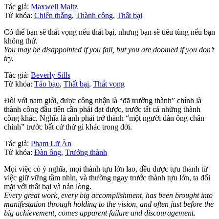
Tác giả:
Maxwell Maltz
Từ khóa:
Chiến thắng
,
Thành công
,
Thất bại
Có thể bạn sẽ thất vọng nếu thất bại, nhưng bạn sẽ tiêu tùng nếu bạn
không thử.
You may be disappointed if you fail, but you are doomed if you don’t
try.
Tác giả:
Beverly Sills
Từ khóa:
Táo bạo
,
Thất bại
,
Thất vọng
Đối với nam giới, được công nhận là “đã trưởng thành” chính là
thành công đầu tiên cần phải đạt được, trước tất cả những thành
công khác. Nghĩa là anh phải trở thành “một người đàn ông chân
chính” trước bất cứ thứ gì khác trong đời.
Tác giả:
Phạm Lữ Ân
Từ khóa:
Đàn ông
,
Trưởng thành
Mọi việc có ý nghĩa, mọi thành tựu lớn lao, đều được tựu thành từ
việc giữ vững tầm nhìn, và thường ngay trước thành tựu lớn, ta đối
mặt với thất bại và nản lòng.
Every great work, every big accomplishment, has been brought into
manifestation through holding to the vision, and often just before the
big achievement, comes apparent failure and discouragement.