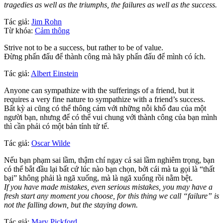
tragedies as well as the triumphs, the failures as well as the success.
Tác giả:
Jim Rohn
Từ khóa:
Cảm thông
Strive not to be a success, but rather to be of value.
Đừng phấn đấu để thành công mà hãy phấn đấu để mình có ích.
Tác giả:
Albert Einstein
Anyone can sympathize with the sufferings of a friend, but it
requires a very fine nature to sympathize with a friend’s success.
Bất kỳ ai cũng có thể thông cảm với những nỗi khổ đau của một
người bạn, nhưng để có thể vui chung với thành công của bạn mình
thì cần phải có một bản tính tử tế.
Tác giả:
Oscar Wilde
Nếu bạn phạm sai lầm, thậm chí ngay cả sai lầm nghiêm trọng, bạn
có thể bắt đầu lại bất cứ lúc nào bạn chọn, bởi cái mà ta gọi là “thất
bại” không phải là ngã xuống, mà là ngã xuống rồi nằm bệt.
If you have made mistakes, even serious mistakes, you may have a
fresh start any moment you choose, for this thing we call “failure” is
not the falling down, but the staying down.
Tác giả:
Mary Pickford