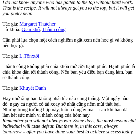
I do not know anyone who has gotten to the top without hard work.
That is the recipe. It will not always get you to the top, but it will get
you pretty near.
Tác giả:
Margaret Thatcher
Từ khóa:
Gian khổ
,
Thành công
Cần phải lựa chọn một cách nghiêm ngặt xem nên học gì và không
nên học gì.
Tác giả:
L.Tônxtôi
Thành công không phải chìa khóa mở cửa hạnh phúc. Hạnh phúc là
chìa khóa dẫn tới thành công. Nếu bạn yêu điều bạn đang làm, bạn
sẽ thành công.
Tác giả:
Khuyết Danh
Hãy nhớ rằng bạn không phải lúc nào cũng thắng. Một ngày nào
đó, ngay cả người có tài xoay sở nhất cũng nếm mùi thất bại.
Nhưng trong trường hợp này, luôn có ngày mai – sau khi bạn đã
làm hết sức mình vì thành công của hôm nay.
Remember you will not always win. Some days, the most resourceful
individual will taste defeat. But there is, in this case, always
tomorrow – after you have done your best to achieve success today.