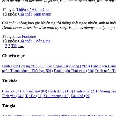
is to be born; to becomes dejected, is to die. Having died, we are bo
Tác giả:
Thiền sư Ajahn Chah
Từ khóa:
Cái chết
,
Sinh thành
Cái chết không bao giờ khiến người thông thái ngạc nhiên, anh ta luô
Death never takes the wise man by surprise, he is always ready to go.
Tác giả:
La Fontaine
Từ khóa:
Cái chết
,
Thông thái
Phân
1
2
3
Tiếp →
trang
Chuyên mục
bài
viết
Danh ngôn Con người
(1295)
Danh ngôn Cuộc sống
(3920)
Danh ngôn Hạnh
ngôn Thành công – Thất bại
(501)
Danh ngôn Thời gian
(210)
Danh ngôn Ti
Từ khóa
Cuộc sống
(166)
Giấc mơ
(84)
Hành động
(114)
Hạnh phúc
(211)
Những câu 
Tình yêu
(241)
Tự Do
(91)
Yêu thương
(119)
Đau khổ
(99)
Tác giả