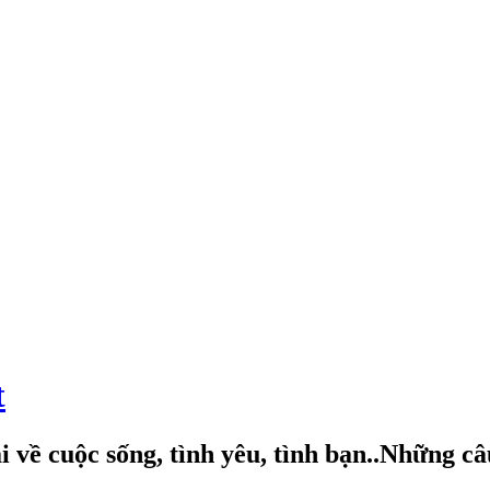
t
 về cuộc sống, tình yêu, tình bạn..Những c