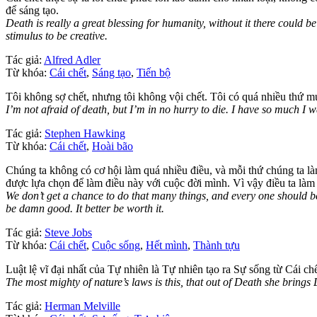
để sáng tạo.
Death is really a great blessing for humanity, without it there could
stimulus to be creative.
Tác giả:
Alfred Adler
Từ khóa:
Cái chết
,
Sáng tạo
,
Tiến bộ
Tôi không sợ chết, nhưng tôi không vội chết. Tôi có quá nhiều thứ m
I’m not afraid of death, but I’m in no hurry to die. I have so much I wa
Tác giả:
Stephen Hawking
Từ khóa:
Cái chết
,
Hoài bão
Chúng ta không có cơ hội làm quá nhiều điều, và mỗi thứ chúng ta làm
được lựa chọn để làm điều này với cuộc đời mình. Vì vậy điều ta làm 
We don’t get a chance to do that many things, and every one should be r
be damn good. It better be worth it.
Tác giả:
Steve Jobs
Từ khóa:
Cái chết
,
Cuộc sống
,
Hết mình
,
Thành tựu
Luật lệ vĩ đại nhất của Tự nhiên là Tự nhiên tạo ra Sự sống từ Cái chế
The most mighty of nature’s laws is this, that out of Death she brings L
Tác giả:
Herman Melville