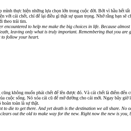
úp mình thực hiện những lựa chọn lớn trong cuộc đời. Bởi vì hầu hết tấ
ện với cái chết, chỉ để lại điều gì thật sự quan trọng. Nhớ rằng bạn sẽ ch
 theo trái tim.
r encountered to help me make the big choices in life. Because almost ev
death, leaving only what is truly important. Remembering that you are go
 to follow your heart.
ng không muốn phải chết để lên được đó. Và cái chết là điểm đến của 
ổi của cuộc sống. Nó xóa cái cũ để mở đường cho cái mới. Ngay bây giờ
 hoàn toàn là sự thật.
o die to get there. And yet death is the destination we all share. No on
t. It clears out the old to make way for the new. Right now the new is y