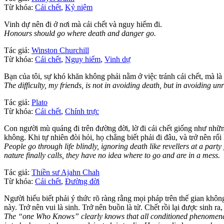
Từ khóa:
Cái chết
,
Kỷ niệm
Vinh dự nên đi ở nơi mà cái chết và nguy hiểm đi.
Honours should go where death and danger go.
Tác giả:
Winston Churchill
Từ khóa:
Cái chết
,
Nguy hiểm
,
Vinh dự
Bạn của tôi, sự khó khăn không phải nằm ở việc tránh cái chết, mà là
The difficulty, my friends, is not in avoiding death, but in avoiding un
Tác giả:
Plato
Từ khóa:
Cái chết
,
Chính trực
Con người mù quáng đi trên đường đời, lờ đi cái chết giống như nhữn
không. Khi tự nhiên đòi hỏi, họ chẳng biết phải đi đâu, và trở nên rối 
People go through life blindly, ignoring death like revellers at a party 
nature finally calls, they have no idea where to go and are in a mess.
Tác giả:
Thiền sư Ajahn Chah
Từ khóa:
Cái chết
,
Đường đời
Người hiểu biết phải ý thức rõ ràng rằng mọi pháp trên thế gian khôn
này. Trở nên vui là sinh. Trở nên buồn là tử. Chết rồi lại được sinh ra,
The “one Who Knows” clearly knows that all conditioned phenomena 