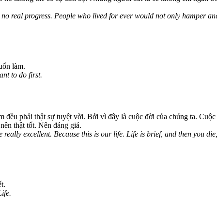
 be no real progress. People who lived for ever would not only hamper an
uốn làm.
nt to do first.
 đều phải thật sự tuyệt vời. Bởi vì đây là cuộc đời của chúng ta. Cuộc
nên thật tốt. Nên đáng giá.
eally excellent. Because this is our life. Life is brief, and then you die
t.
ife.