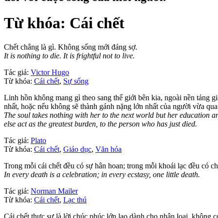
Từ khóa: Cái chết
Chết chẳng là gì. Không sống mới đáng sợ.
It is nothing to die. It is frightful not to live.
Tác giả:
Victor Hugo
Từ khóa:
Cái chết
,
Sự sống
Linh hồn không mang gì theo sang thế giới bên kia, ngoài nền tảng gi
nhất, hoặc nếu không sẽ thành gánh nặng lớn nhất của người vừa qua
The soul takes nothing with her to the next world but her education and
else act as the greatest burden, to the person who has just died.
Tác giả:
Plato
Từ khóa:
Cái chết
,
Giáo dục
,
Văn hóa
Trong mỗi cái chết đều có sự hân hoan; trong mỗi khoái lạc đều có ch
In every death is a celebration; in every ecstasy, one little death.
Tác giả:
Norman Mailer
Từ khóa:
Cái chết
,
Lạc thú
Cái chết thực sự là lời chúc phúc lớn lao dành cho nhân loại, không có