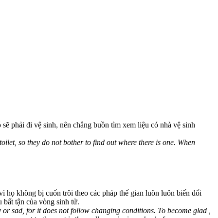
sẽ phải đi vệ sinh, nên chẳng buồn tìm xem liệu có nhà vệ sinh
 toilet, so they do not bother to find out where there is one. When
ì họ không bị cuốn trôi theo các pháp thế gian luôn luôn biến đổi
u bất tận của vòng sinh tử.
sad, for it does not follow changing conditions. To become glad ,