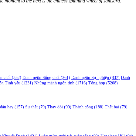
one moment to the next is the endless spinning wheel of samsara.
m chất
(352)
Danh ngôn Sống chết
(261)
Danh ngôn Sự nghiệp
(837)
Danh
ôn Tình yêu
(1231)
Những mảnh ngôn tình
(1716)
Tổng hợp
(5208)
 dẫn hay
(157)
Sự thật
(79)
Thay đổi
(90)
Thành công
(188)
Thất bại
(79)