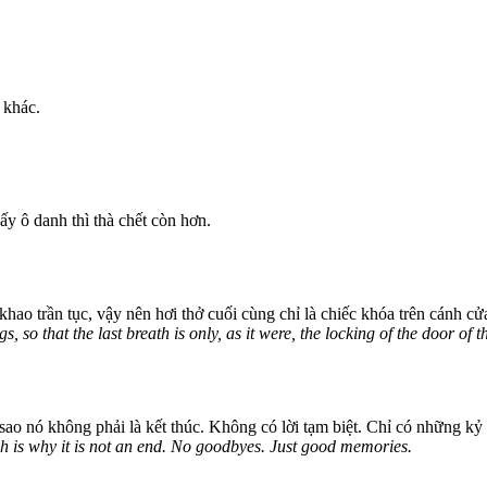
 khác.
ấy ô danh thì thà chết còn hơn.
t khao trần tục, vậy nên hơi thở cuối cùng chỉ là chiếc khóa trên cánh c
s, so that the last breath is only, as it were, the locking of the door of
 vì sao nó không phải là kết thúc. Không có lời tạm biệt. Chỉ có những k
ich is why it is not an end. No goodbyes. Just good memories.