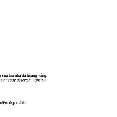
ửa của tòa nhà đã hoang vắng.
 the already deserted mansion.
ỷ niệm đẹp mà thôi.