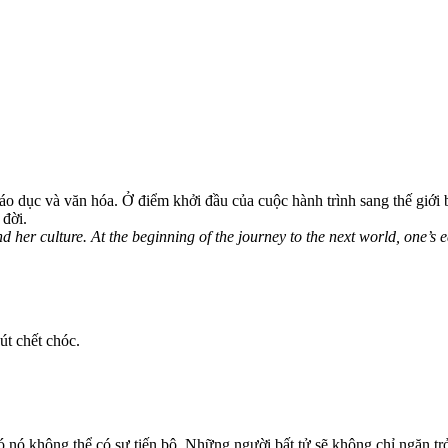
áo dục và văn hóa. Ở điểm khởi đầu của cuộc hành trình sang thế giới bê
 đời.
 her culture. At the beginning of the journey to the next world, one’s e
út chết chóc.
 nó không thể có sự tiến bộ. Những người bất tử sẽ không chỉ ngăn trở v