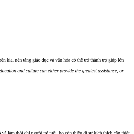
n kia, nền tảng giáo dục và văn hóa có thể trở thành trợ giúp lớn
ducation and culture can either provide the greatest assistance, or
à làm thối chí người trẻ tuổi, họ còn thiếu đi sự kích thích cần thiết