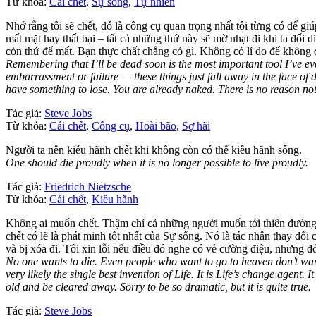
Từ khóa:
Cái chết
,
Sự sống
,
Tự nhiên
Nhớ rằng tôi sẽ chết, đó là công cụ quan trọng nhất tôi từng có để gi
mất mặt hay thất bại – tất cả những thứ này sẽ mờ nhạt đi khi ta đối di
còn thứ để mất. Bạn thực chất chẳng có gì. Không có lí do để không đi
Remembering that I’ll be dead soon is the most important tool I’ve eve
embarrassment or failure — these things just fall away in the face of 
have something to lose. You are already naked. There is no reason not
Tác giả:
Steve Jobs
Từ khóa:
Cái chết
,
Công cụ
,
Hoài bão
,
Sợ hãi
Người ta nên kiễu hãnh chết khi không còn có thể kiêu hãnh sống.
One should die proudly when it is no longer possible to live proudly.
Tác giả:
Friedrich Nietzsche
Từ khóa:
Cái chết
,
Kiêu hãnh
Không ai muốn chết. Thậm chí cả những người muốn tới thiên đường cũ
chết có lẽ là phát minh tốt nhất của Sự sống. Nó là tác nhân thay đ
và bị xóa đi. Tôi xin lỗi nếu điều đó nghe có vẻ cường điệu, nhưng đó
No one wants to die. Even people who want to go to heaven don’t want t
very likely the single best invention of Life. It is Life’s change agen
old and be cleared away. Sorry to be so dramatic, but it is quite true.
Tác giả:
Steve Jobs