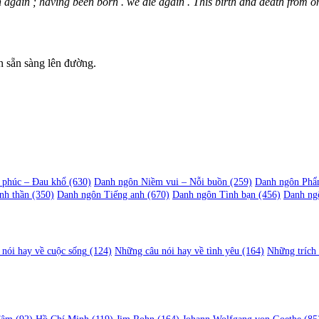
rn again ; having been born . we die again . This birth and death from 
n sẵn sàng lên đường.
 phúc – Đau khổ
(630)
Danh ngôn Niềm vui – Nỗi buồn
(259)
Danh ngôn Phẩ
nh thần
(350)
Danh ngôn Tiếng anh
(670)
Danh ngôn Tình bạn
(456)
Danh ng
nói hay về cuộc sống
(124)
Những câu nói hay về tình yêu
(164)
Những trích