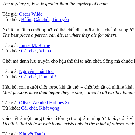
The mystery of love is greater than the mystery of death.
Tác giả:
Oscar Wilde
Từ khóa:
Bí ẩn
,
Cái chết
,
Tình yêu
Nơi tốt nhất mà một người có thể chết đi là nơi anh ta chết đi vì người
The best place a person can die, is where they die for others.
Tác giả:
James M. Barrie
Từ khóa:
Cái chết
,
Vị tha
Chết mà danh lưu truyền cho hậu thế thì ta nên chết. Sống mà chuốc l
Tác giả:
Nguyễn Thái Học
Từ khóa:
Cái chết
,
Danh dự
Hầu hết con người chết trước khi tắt thở, – chết bởi tất cả những khá
Most persons have died before they expire, – died to all earthly longing
Tác giả:
Oliver Wendell Holmes Sr.
Từ khóa:
Cái chết
,
Khát vọng
Cái chết là một trạng thái chỉ tồn tại trong tâm trí người khác, đó là
Death is that state in which one exists only in the mind of others, wh
Tác giả:
Khuyết Danh