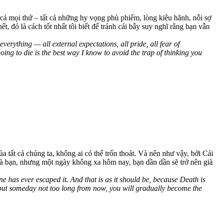
t cả mọi thứ – tất cả những hy vọng phù phiếm, lòng kiêu hãnh, nỗi sợ
ết, đó là cách tốt nhất tôi biết để tránh cái bẫy suy nghĩ rằng bạn vẫn
erything — all external expectations, all pride, all fear of
ing to die is the best way I know to avoid the trap of thinking you
tất cả chúng ta, không ai có thể trốn thoát. Và nên như vậy, bởi Cái
 là bạn, nhưng một ngày không xa hôm nay, bạn dần dần sẽ trở nên già
e has ever escaped it. And that is as it should be, because Death is
ou, but someday not too long from now, you will gradually become the