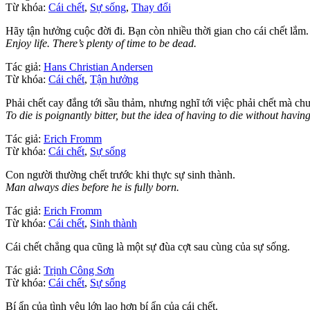
Từ khóa:
Cái chết
,
Sự sống
,
Thay đổi
Hãy tận hưởng cuộc đời đi. Bạn còn nhiều thời gian cho cái chết lắm.
Enjoy life. There’s plenty of time to be dead.
Tác giả:
Hans Christian Andersen
Từ khóa:
Cái chết
,
Tận hưởng
Phải chết cay đắng tới sầu thảm, nhưng nghĩ tới việc phải chết mà chư
To die is poignantly bitter, but the idea of having to die without havin
Tác giả:
Erich Fromm
Từ khóa:
Cái chết
,
Sự sống
Con người thường chết trước khi thực sự sinh thành.
Man always dies before he is fully born.
Tác giả:
Erich Fromm
Từ khóa:
Cái chết
,
Sinh thành
Cái chết chẳng qua cũng là một sự đùa cợt sau cùng của sự sống.
Tác giả:
Trịnh Công Sơn
Từ khóa:
Cái chết
,
Sự sống
Bí ẩn của tình yêu lớn lao hơn bí ẩn của cái chết.