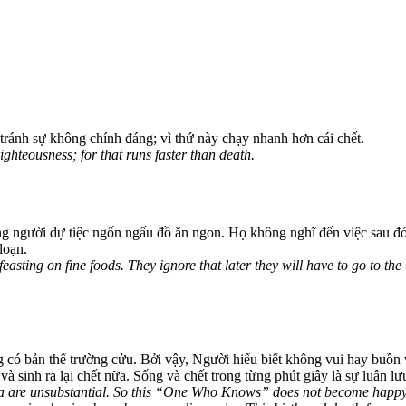
 tránh sự không chính đáng; vì thứ này chạy nhanh hơn cái chết.
righteousness; for that runs faster than death.
g người dự tiệc ngốn ngấu đồ ăn ngon. Họ không nghĩ đến việc sau đó 
loạn.
feasting on fine foods. They ignore that later they will have to go to the
g có bản thể trường cửu. Bởi vậy, Người hiểu biết không vui hay buồn v
 và sinh ra lại chết nữa. Sống và chết trong từng phút giây là sự luân lư
are unsubstantial. So this “One Who Knows” does not become happy or 