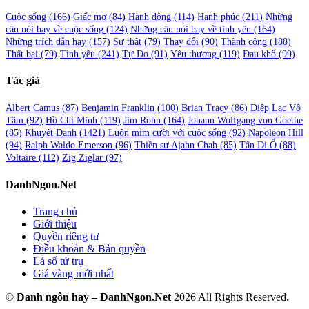
Cuộc sống
(166)
Giấc mơ
(84)
Hành động
(114)
Hạnh phúc
(211)
Những
câu nói hay về cuộc sống
(124)
Những câu nói hay về tình yêu
(164)
Những trích dẫn hay
(157)
Sự thật
(79)
Thay đổi
(90)
Thành công
(188)
Thất bại
(79)
Tình yêu
(241)
Tự Do
(91)
Yêu thương
(119)
Đau khổ
(99)
Tác giả
Albert Camus
(87)
Benjamin Franklin
(100)
Brian Tracy
(86)
Diệp Lạc Vô
Tâm
(92)
Hồ Chí Minh
(119)
Jim Rohn
(164)
Johann Wolfgang von Goethe
(85)
Khuyết Danh
(1421)
Luôn mỉm cười với cuộc sống
(92)
Napoleon Hill
(94)
Ralph Waldo Emerson
(96)
Thiền sư Ajahn Chah
(85)
Tân Di Ổ
(88)
Voltaire
(112)
Zig Ziglar
(97)
DanhNgon.Net
Trang chủ
Giới thiệu
Quyền riêng tư
Điều khoản & Bản quyền
Lá số tứ trụ
Giá vàng mới nhất
©
Danh ngôn hay – DanhNgon.Net
2026 All Rights Reserved.