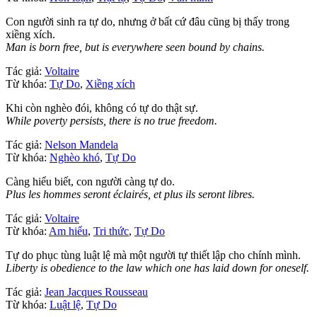
Con người sinh ra tự do, nhưng ở bất cứ đâu cũng bị thấy trong
xiềng xích.
Man is born free, but is everywhere seen bound by chains.
Tác giả:
Voltaire
Từ khóa:
Tự Do
,
Xiềng xích
Khi còn nghèo đói, không có tự do thật sự.
While poverty persists, there is no true freedom.
Tác giả:
Nelson Mandela
Từ khóa:
Nghèo khó
,
Tự Do
Càng hiểu biết, con người càng tự do.
Plus les hommes seront éclairés, et plus ils seront libres.
Tác giả:
Voltaire
Từ khóa:
Am hiểu
,
Tri thức
,
Tự Do
Tự do phục tùng luật lệ mà một người tự thiết lập cho chính mình.
Liberty is obedience to the law which one has laid down for oneself.
Tác giả:
Jean Jacques Rousseau
Từ khóa:
Luật lệ
,
Tự Do