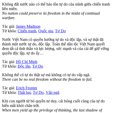
Không đất nước nào có thể bảo tồn tự do của mình giữa chiến tranh
liên miên.
No nation could preserve its freedom in the midst of continual
warfare.
Tác giả:
James Madison
Từ khóa:
Chiến tranh
,
Quốc gia
,
Tự Do
Nước Việt Nam có quyền hưởng tự do và độc lập, và sự thật đã
thành một nước tự do, độc lập. Toàn thể dân tộc Việt Nam quyết
đem tất cả tình thần và lực lượng, sức mạnh và của cải để giữ vững
quyền độc lập, tự do ấy…
Tác giả:
Hồ Chí Minh
Từ khóa:
Độc lập
,
Tự Do
Không thể có tự do thật sự mà không có tự do vấp ngã.
There can be no real freedom without the freedom to fail.
Tác giả:
Erich Fromm
Từ khóa:
Thất bại
,
Tự Do
,
Vấp ngã
Khi con người từ bỏ quyền tư duy, cái bóng cuối cùng của tự do
biến mất khỏi chân trời.
When men yield up the privilege of thinking, the last shadow of