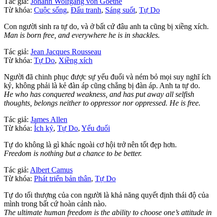
Tác giả:
Johann Wolfgang von Goethe
Từ khóa:
Cuộc sống
,
Đấu tranh
,
Sáng suốt
,
Tự Do
Con người sinh ra tự do, và ở bất cứ đâu anh ta cũng bị xiềng xích.
Man is born free, and everywhere he is in shackles.
Tác giả:
Jean Jacques Rousseau
Từ khóa:
Tự Do
,
Xiềng xích
Người đã chinh phục được sự yếu đuối và ném bỏ mọi suy nghĩ ích
kỷ, không phải là kẻ đàn áp cũng chẳng bị đàn áp. Anh ta tự do.
He who has conquered weakness, and has put away all selfish
thoughts, belongs neither to oppressor nor oppressed. He is free.
Tác giả:
James Allen
Từ khóa:
Ích kỷ
,
Tự Do
,
Yếu đuối
Tự do không là gì khác ngoài cơ hội trở nên tốt đẹp hơn.
Freedom is nothing but a chance to be better.
Tác giả:
Albert Camus
Từ khóa:
Phát triển bản thân
,
Tự Do
Tự do tối thượng của con người là khả năng quyết định thái độ của
mình trong bất cứ hoàn cảnh nào.
The ultimate human freedom is the ability to choose one’s attitude in