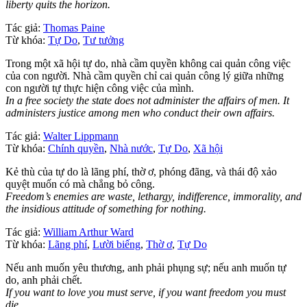
liberty quits the horizon.
Tác giả:
Thomas Paine
Từ khóa:
Tự Do
,
Tư tưởng
Trong một xã hội tự do, nhà cầm quyền không cai quản công việc
của con người. Nhà cầm quyền chỉ cai quản công lý giữa những
con người tự thực hiện công việc của mình.
In a free society the state does not administer the affairs of men. It
administers justice among men who conduct their own affairs.
Tác giả:
Walter Lippmann
Từ khóa:
Chính quyền
,
Nhà nước
,
Tự Do
,
Xã hội
Kẻ thù của tự do là lãng phí, thờ ơ, phóng đãng, và thái độ xảo
quyệt muốn có mà chẳng bỏ công.
Freedom’s enemies are waste, lethargy, indifference, immorality, and
the insidious attitude of something for nothing.
Tác giả:
William Arthur Ward
Từ khóa:
Lãng phí
,
Lười biếng
,
Thờ ơ
,
Tự Do
Nếu anh muốn yêu thương, anh phải phụng sự; nếu anh muốn tự
do, anh phải chết.
If you want to love you must serve, if you want freedom you must
die.