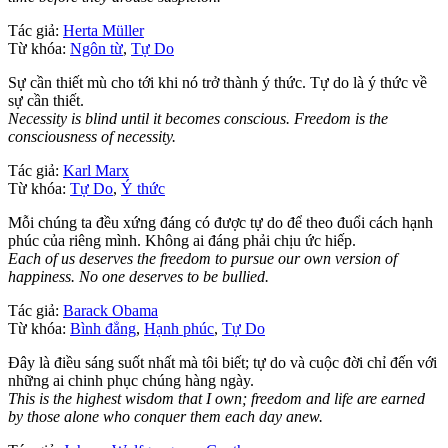
Tác giả:
Herta Müller
Từ khóa:
Ngôn từ
,
Tự Do
Sự cần thiết mù cho tới khi nó trở thành ý thức. Tự do là ý thức về
sự cần thiết.
Necessity is blind until it becomes conscious. Freedom is the
consciousness of necessity.
Tác giả:
Karl Marx
Từ khóa:
Tự Do
,
Ý thức
Mỗi chúng ta đều xứng đáng có được tự do để theo đuổi cách hạnh
phúc của riêng mình. Không ai đáng phải chịu ức hiếp.
Each of us deserves the freedom to pursue our own version of
happiness. No one deserves to be bullied.
Tác giả:
Barack Obama
Từ khóa:
Bình đẳng
,
Hạnh phúc
,
Tự Do
Đây là điều sáng suốt nhất mà tôi biết; tự do và cuộc đời chỉ đến với
những ai chinh phục chúng hàng ngày.
This is the highest wisdom that I own; freedom and life are earned
by those alone who conquer them each day anew.