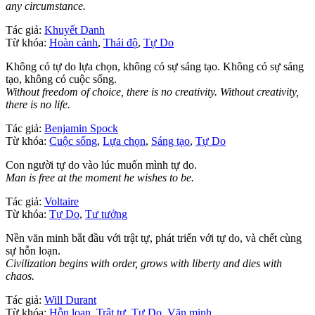
any circumstance.
Tác giả:
Khuyết Danh
Từ khóa:
Hoàn cảnh
,
Thái độ
,
Tự Do
Không có tự do lựa chọn, không có sự sáng tạo. Không có sự sáng
tạo, không có cuộc sống.
Without freedom of choice, there is no creativity. Without creativity,
there is no life.
Tác giả:
Benjamin Spock
Từ khóa:
Cuộc sống
,
Lựa chọn
,
Sáng tạo
,
Tự Do
Con người tự do vào lúc muốn mình tự do.
Man is free at the moment he wishes to be.
Tác giả:
Voltaire
Từ khóa:
Tự Do
,
Tư tưởng
Nền văn minh bắt đầu với trật tự, phát triển với tự do, và chết cùng
sự hỗn loạn.
Civilization begins with order, grows with liberty and dies with
chaos.
Tác giả:
Will Durant
Từ khóa:
Hỗn loạn
,
Trật tự
,
Tự Do
,
Văn minh