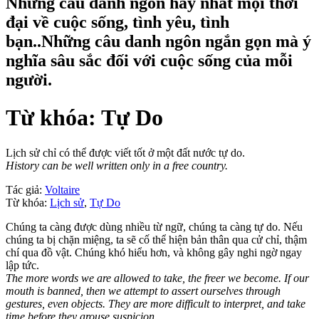
Những câu danh ngôn hay nhất mọi thời
đại về cuộc sống, tình yêu, tình
bạn..Những câu danh ngôn ngắn gọn mà ý
nghĩa sâu sắc đối với cuộc sống của mỗi
người.
Từ khóa: Tự Do
Lịch sử chỉ có thể được viết tốt ở một đất nước tự do.
History can be well written only in a free country.
Tác giả:
Voltaire
Từ khóa:
Lịch sử
,
Tự Do
Chúng ta càng được dùng nhiều từ ngữ, chúng ta càng tự do. Nếu
chúng ta bị chặn miệng, ta sẽ cố thể hiện bản thân qua cử chỉ, thậm
chí qua đồ vật. Chúng khó hiểu hơn, và không gây nghi ngờ ngay
lập tức.
The more words we are allowed to take, the freer we become. If our
mouth is banned, then we attempt to assert ourselves through
gestures, even objects. They are more difficult to interpret, and take
time before they arouse suspicion.