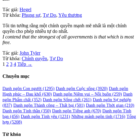
Tác giả:
Hegel
Từ khóa:
Phụng sự
,
Tự Do
,
Yêu thương
Tôi tin tưởng rằng một chính quyền mạnh mẽ nhất là một chính
quyền cho phép nhiều tự do nhất.
I contend that the strongest of all governments is that which is most
free.
Tác giả:
John Tyler
Từ khóa:
Chính quyền
,
Tự Do
Phân
1
2
3
4
Tiếp →
trang
Chuyên mục
bài
viết
Danh ngôn Con người
(1295)
Danh ngôn Cuộc sống
(3920)
Danh ngôn
Hạnh phúc – Đau khổ
(630)
Danh ngôn Niềm vui – Nỗi buồn
(259)
Danh
ngôn Phẩm chất
(352)
Danh ngôn Sống chết
(261)
Danh ngôn Sự nghiệp
(837)
Danh ngôn Thành công – Thất bại
(501)
Danh ngôn Thời gian
(210)
Danh ngôn Tinh thần
(350)
Danh ngôn Tiếng anh
(670)
Danh ngôn Tình
bạn
(456)
Danh ngôn Tình yêu
(1231)
Những mảnh ngôn tình
(1716)
Tổng
hợp
(5208)
Từ khóa