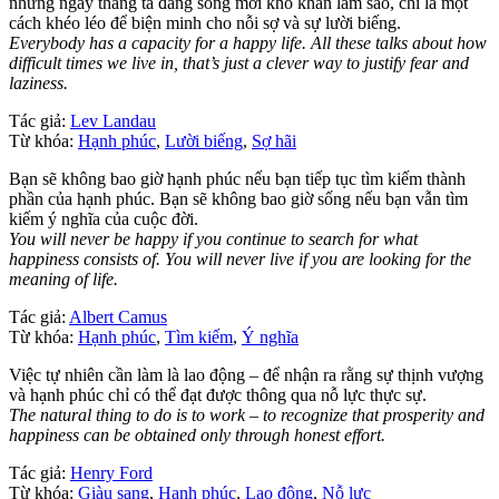
những ngày tháng ta đang sống mới khó khăn làm sao, chỉ là một
cách khéo léo để biện minh cho nỗi sợ và sự lười biếng.
Everybody has a capacity for a happy life. All these talks about how
difficult times we live in, that’s just a clever way to justify fear and
laziness.
Tác giả:
Lev Landau
Từ khóa:
Hạnh phúc
,
Lười biếng
,
Sợ hãi
Bạn sẽ không bao giờ hạnh phúc nếu bạn tiếp tục tìm kiếm thành
phần của hạnh phúc. Bạn sẽ không bao giờ sống nếu bạn vẫn tìm
kiếm ý nghĩa của cuộc đời.
You will never be happy if you continue to search for what
happiness consists of. You will never live if you are looking for the
meaning of life.
Tác giả:
Albert Camus
Từ khóa:
Hạnh phúc
,
Tìm kiếm
,
Ý nghĩa
Việc tự nhiên cần làm là lao động – để nhận ra rằng sự thịnh vượng
và hạnh phúc chỉ có thể đạt được thông qua nỗ lực thực sự.
The natural thing to do is to work – to recognize that prosperity and
happiness can be obtained only through honest effort.
Tác giả:
Henry Ford
Từ khóa:
Giàu sang
,
Hạnh phúc
,
Lao động
,
Nỗ lực