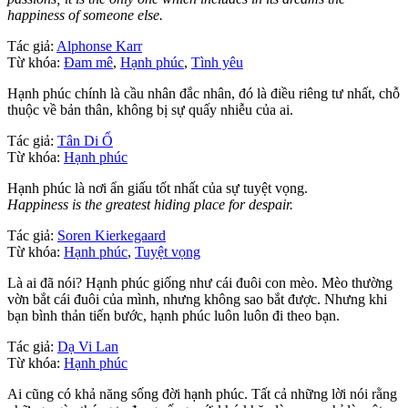
happiness of someone else.
Tác giả:
Alphonse Karr
Từ khóa:
Đam mê
,
Hạnh phúc
,
Tình yêu
Hạnh phúc chính là cầu nhân đắc nhân, đó là điều riêng tư nhất, chỗ
thuộc về bản thân, không bị sự quấy nhiễu của ai.
Tác giả:
Tân Di Ổ
Từ khóa:
Hạnh phúc
Hạnh phúc là nơi ẩn giấu tốt nhất của sự tuyệt vọng.
Happiness is the greatest hiding place for despair.
Tác giả:
Soren Kierkegaard
Từ khóa:
Hạnh phúc
,
Tuyệt vọng
Là ai đã nói? Hạnh phúc giống như cái đuôi con mèo. Mèo thường
vờn bắt cái đuôi của mình, nhưng không sao bắt được. Nhưng khi
bạn bình thản tiến bước, hạnh phúc luôn luôn đi theo bạn.
Tác giả:
Dạ Vi Lan
Từ khóa:
Hạnh phúc
Ai cũng có khả năng sống đời hạnh phúc. Tất cả những lời nói rằng