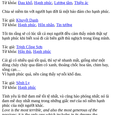
Từ khóa:
Đau khổ
,
Hạnh phúc
,
Lương tâm
,
Thiện ác
Chia sẻ niềm tin với người bạn đời là một bảo đảm cho hạnh phúc.
Tác giả:
Khuyết Danh
Từ khóa:
Hạnh phúc
,
Hôn nhân
,
Tin tưởng
Tôi tin rằng sẽ có lúc tất cả mọi người đều cảm thấy mình thật sự
hạnh phúc khi biết xoá đi cái biên giới thù nghịch trong lòng mình.
Tác giả:
Trịnh Công Sơn
Từ khóa:
Hận thù
,
Hạnh phúc
Cái gì có nhiều quá tốt quá, thì sợ sẽ nhanh mất, giống như một
dòng chảy chảy qua đám cỏ xanh, thoáng chốc hoa tàn, chim bay,
sông cạn…
Vì hạnh phúc quá, nên càng thấy sợ nỗi khổ đau.
Tác giả:
Sênh Ly
Từ khóa:
Hạnh phúc
Tình yêu là thứ đam mê tồi tệ nhất, và cũng hào phóng nhất; nó là
đam mê duy nhất mang trong những giấc mơ của nó niềm hạnh
phúc của một người khác.
Love is the most terrible, and also the most generous of the
passions; it is the only one which includes in its dreams the