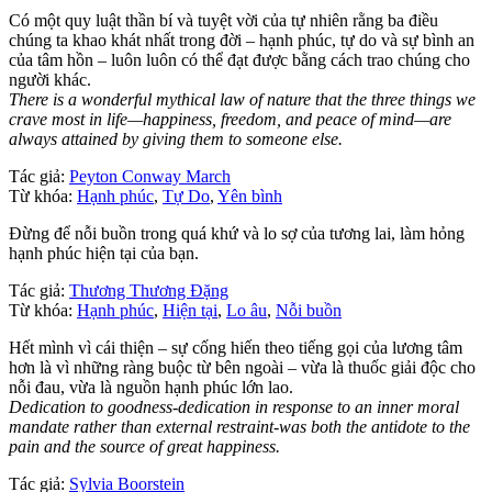
Có một quy luật thần bí và tuyệt vời của tự nhiên rằng ba điều
chúng ta khao khát nhất trong đời – hạnh phúc, tự do và sự bình an
của tâm hồn – luôn luôn có thể đạt được bằng cách trao chúng cho
người khác.
There is a wonderful mythical law of nature that the three things we
crave most in life—happiness, freedom, and peace of mind—are
always attained by giving them to someone else.
Tác giả:
Peyton Conway March
Từ khóa:
Hạnh phúc
,
Tự Do
,
Yên bình
Đừng để nỗi buồn trong quá khứ và lo sợ của tương lai, làm hỏng
hạnh phúc hiện tại của bạn.
Tác giả:
Thương Thương Đặng
Từ khóa:
Hạnh phúc
,
Hiện tại
,
Lo âu
,
Nỗi buồn
Hết mình vì cái thiện – sự cống hiến theo tiếng gọi của lương tâm
hơn là vì những ràng buộc từ bên ngoài – vừa là thuốc giải độc cho
nỗi đau, vừa là nguồn hạnh phúc lớn lao.
Dedication to goodness-dedication in response to an inner moral
mandate rather than external restraint-was both the antidote to the
pain and the source of great happiness.
Tác giả:
Sylvia Boorstein