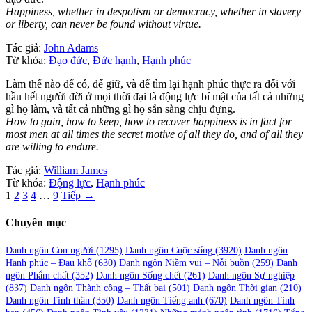
Happiness, whether in despotism or democracy, whether in slavery
or liberty, can never be found without virtue.
Tác giả:
John Adams
Từ khóa:
Đạo đức
,
Đức hạnh
,
Hạnh phúc
Làm thế nào để có, để giữ, và để tìm lại hạnh phúc thực ra đối với
hầu hết người đời ở mọi thời đại là động lực bí mật của tất cả những
gì họ làm, và tất cả những gì họ sẵn sàng chịu đựng.
How to gain, how to keep, how to recover happiness is in fact for
most men at all times the secret motive of all they do, and of all they
are willing to endure.
Tác giả:
William James
Từ khóa:
Động lực
,
Hạnh phúc
Phân
1
2
3
4
…
9
Tiếp →
trang
Chuyên mục
bài
viết
Danh ngôn Con người
(1295)
Danh ngôn Cuộc sống
(3920)
Danh ngôn
Hạnh phúc – Đau khổ
(630)
Danh ngôn Niềm vui – Nỗi buồn
(259)
Danh
ngôn Phẩm chất
(352)
Danh ngôn Sống chết
(261)
Danh ngôn Sự nghiệp
(837)
Danh ngôn Thành công – Thất bại
(501)
Danh ngôn Thời gian
(210)
Danh ngôn Tinh thần
(350)
Danh ngôn Tiếng anh
(670)
Danh ngôn Tình