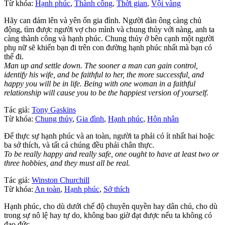
Từ khóa:
Hạnh phúc
,
Thành công
,
Thời gian
,
Vội vàng
Hãy can đảm lên và yên ổn gia đình. Người đàn ông càng chủ
động, tìm được người vợ cho mình và chung thủy với nàng, anh ta
càng thành công và hạnh phúc. Chung thủy ở bên cạnh một người
phụ nữ sẽ khiến bạn đi trên con đường hạnh phúc nhất mà bạn có
thể đi.
Man up and settle down. The sooner a man can gain control,
identify his wife, and be faithful to her, the more successful, and
happy you will be in life. Being with one woman in a faithful
relationship will cause you to be the happiest version of yourself.
Tác giả:
Tony Gaskins
Từ khóa:
Chung thủy
,
Gia đình
,
Hạnh phúc
,
Hôn nhân
Để thực sự hạnh phúc và an toàn, người ta phải có ít nhất hai hoặc
ba sở thích, và tất cả chúng đều phải chân thực.
To be really happy and really safe, one ought to have at least two or
three hobbies, and they must all be real.
Tác giả:
Winston Churchill
Từ khóa:
An toàn
,
Hạnh phúc
,
Sở thích
Hạnh phúc, cho dù dưới chế độ chuyên quyền hay dân chủ, cho dù
trong sự nô lệ hay tự do, không bao giờ đạt được nếu ta không có
đạo đức.