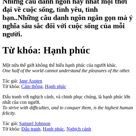
Những câu danh ngôn hay nhất mọi thời
đại về cuộc sống, tình yêu, tình
bạn..Những câu danh ngôn ngắn gọn mà ý
nghĩa sâu sắc đối với cuộc sống của mỗi
người.
Từ khóa: Hạnh phúc
Một nửa thế giới không thể hiểu hạnh phúc của người khác.
One half of the world cannot understand the pleasures of the other.
Tác giả:
Jane Austen
Từ khóa:
Cảm thông
,
Hạnh phúc
Đấu tranh với nghịch cảnh, và chinh phục chúng, là hạnh phúc lớn
nhất của con người.
To strive with difficulties, and to conquer them, is the highest human
felicity.
Tác giả:
Samuel Johnson
Từ khóa:
Đấu tranh
,
Hạnh phúc
,
Nghịch cảnh