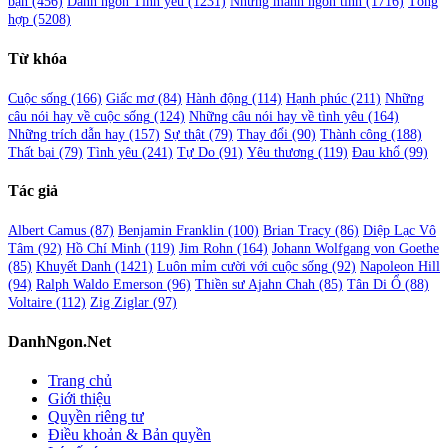
bạn
(456)
Danh ngôn Tình yêu
(1231)
Những mảnh ngôn tình
(1716)
Tổng
hợp
(5208)
Từ khóa
Cuộc sống
(166)
Giấc mơ
(84)
Hành động
(114)
Hạnh phúc
(211)
Những
câu nói hay về cuộc sống
(124)
Những câu nói hay về tình yêu
(164)
Những trích dẫn hay
(157)
Sự thật
(79)
Thay đổi
(90)
Thành công
(188)
Thất bại
(79)
Tình yêu
(241)
Tự Do
(91)
Yêu thương
(119)
Đau khổ
(99)
Tác giả
Albert Camus
(87)
Benjamin Franklin
(100)
Brian Tracy
(86)
Diệp Lạc Vô
Tâm
(92)
Hồ Chí Minh
(119)
Jim Rohn
(164)
Johann Wolfgang von Goethe
(85)
Khuyết Danh
(1421)
Luôn mỉm cười với cuộc sống
(92)
Napoleon Hill
(94)
Ralph Waldo Emerson
(96)
Thiền sư Ajahn Chah
(85)
Tân Di Ổ
(88)
Voltaire
(112)
Zig Ziglar
(97)
DanhNgon.Net
Trang chủ
Giới thiệu
Quyền riêng tư
Điều khoản & Bản quyền