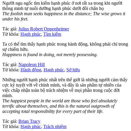
Người ngu ngốc tìm kiếm hạnh phúc ở nơi rất xa trong khi người
thông minh tự nuôi dưỡng hạnh phúc dưới đôi chân họ
The foolish man seeks happiness in the distance; The wise grows it
under his feet.
Tác giả:
Julius Robert Oppenheimer
Từ khóa:
Hạnh phúc
,
Tìm kiếm
Ta có thể tìm thấy hạnh phúc trong hành động, không phải chỉ trong
sự chiếm hữu.
Happiness is found in doing, not merely possessing.
Tác giả:
Napoleon Hill
Từ khóa:
Hành động
,
Hạnh phúc
,
Sở hữu
Những người hạnh phúc nhất trên thế giới là những người cảm thấy
cực kỳ tuyệt vời về chính mình, và đây là sản phẩm tự nhiên của
việc chấp nhận toàn bộ trách nhiệm về mọi phần trong cuộc đời
mình.
The happiest people in the world are those who feel absolutely
terrific about themselves, and this is the natural outgrowth of
accepting total responsibility for every part of their life.
Tác giả:
Brian Tracy
Từ khóa:
Hạnh phúc
,
Trách nhiệm