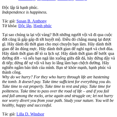
Độc lập là hạnh phúc.
Independence is happiness.
Tác giả:
Susan B. Anthony
Từ khóa:
Độc lập
,
Hạnh phúc
Tại sao chúng ta lại vội vàng? Bởi những người vội vã đi qua cuộc
đời cũng là gấp gáp đi tới huyệt mộ. Điều đó chẳng mang lại được
gì. Hãy dành đủ thời gian cho mọi chuyện bạn làm. Hãy dành thời
gian để ăn đúng mực. Hãy dành thời gian để nghỉ ngơi và chơi đùa.
Hãy dành thời gian để tỏ ra lịch sự. Hãy dành thời gian để bước qua
đường đời – và nếu bạn ngã lăn xuống giữa đất đá, hãy đứng dậy và
đi tiếp; đừng để sự vội vã hay lo lắng làm bạn chệch đường. Hãy
nghiền ngẫm bản tính của mình. Bạn sẽ khỏe mạnh, hạnh phúc và
thành công.
Why do we hurry? For they who hurry through life are hastening
the tomb. It doesn’t pay. Take time sufficient for everything you do.
Take time to eat properly. Take time to rest and play. Take time for
politeness. Take time to pass over the road of life – and if you fail
and fall among the rocks, arise again and struggle on; let not hurry
nor worry divert you from your path. Study your nature. You will be
healthy, happy and successful.
Tác giả:
Lilla D. Windsor