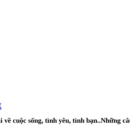
t
 về cuộc sống, tình yêu, tình bạn..Những c