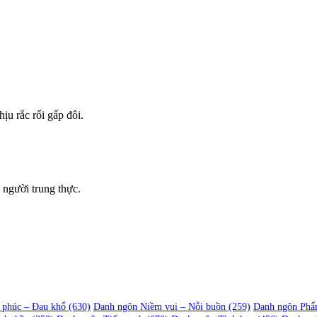
u rắc rối gấp đôi.
n người trung thực.
 phúc – Đau khổ
(630)
Danh ngôn Niềm vui – Nỗi buồn
(259)
Danh ngôn Phẩ