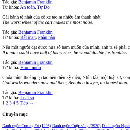
Tác giả:
Benjamin Franklin
Từ khóa:
An toàn
,
Tự Do
Cái bánh tệ nhất của cỗ xe tạo ra nhiều âm thanh nhất.
The worst wheel of the cart makes the most noise.
Tác giả:
Benjamin Franklin
Từ khóa:
Bất mãn
,
Phàn nàn
Nếu một người đạt được nửa số ham muốn của mình, anh ta sẽ phải chị
If a man could have half of his wishes, he would double his troubles.
Tác giả:
Benjamin Franklin
Từ khóa:
Ham muốn
Chúa thỉnh thoảng lại tạo nên điều kỳ diệu; Nhìn kìa, một luật sư, co
God works wonders now and then; Behold a lawyer, an honest man.
Tác giả:
Benjamin Franklin
Từ khóa:
Luật sư
Phân
1
2
3
4
5
Tiếp →
trang
Chuyên mục
bài
viết
Danh ngôn Con người
(1295)
Danh ngôn Cuộc sống
(3920)
Danh ngôn Hạnh