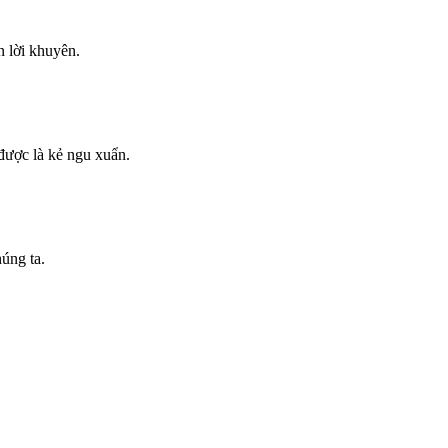
 lời khuyên.
được là kẻ ngu xuẩn.
úng ta.