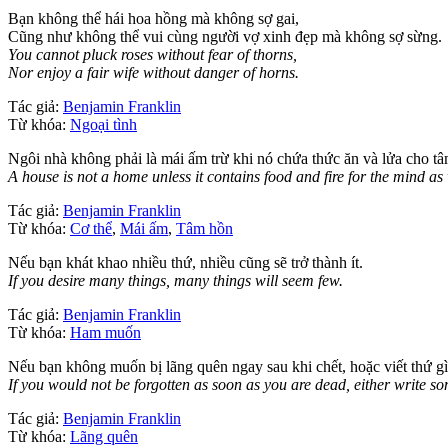
Bạn không thể hái hoa hồng mà không sợ gai,
Cũng như không thể vui cùng người vợ xinh đẹp mà không sợ sừng.
You cannot pluck roses without fear of thorns,
Nor enjoy a fair wife without danger of horns.
Tác giả:
Benjamin Franklin
Từ khóa:
Ngoại tình
Ngôi nhà không phải là mái ấm trừ khi nó chứa thức ăn và lửa cho t
A house is not a home unless it contains food and fire for the mind as 
Tác giả:
Benjamin Franklin
Từ khóa:
Cơ thể
,
Mái ấm
,
Tâm hồn
Nếu bạn khát khao nhiều thứ, nhiều cũng sẽ trở thành ít.
If you desire many things, many things will seem few.
Tác giả:
Benjamin Franklin
Từ khóa:
Ham muốn
Nếu bạn không muốn bị lãng quên ngay sau khi chết, hoặc viết thứ gì
If you would not be forgotten as soon as you are dead, either write s
Tác giả:
Benjamin Franklin
Từ khóa:
Lãng quên