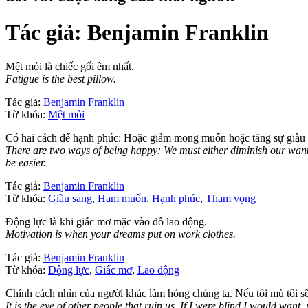
Tác giả:
Benjamin Franklin
Mệt mỏi là chiếc gối êm nhất.
Fatigue is the best pillow.
Tác giả:
Benjamin Franklin
Từ khóa:
Mệt mỏi
Có hai cách để hạnh phúc: Hoặc giảm mong muốn hoặc tăng sự giàu có
There are two ways of being happy: We must either diminish our wants
be easier.
Tác giả:
Benjamin Franklin
Từ khóa:
Giàu sang
,
Ham muốn
,
Hạnh phúc
,
Tham vọng
Động lực là khi giấc mơ mặc vào đồ lao động.
Motivation is when your dreams put on work clothes.
Tác giả:
Benjamin Franklin
Từ khóa:
Động lực
,
Giấc mơ
,
Lao động
Chính cách nhìn của người khác làm hỏng chúng ta. Nếu tôi mù tôi s
It is the eye of other people that ruin us. If I were blind I would want, 