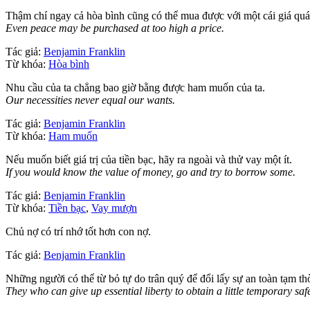
Thậm chí ngay cả hòa bình cũng có thể mua được với một cái giá quá
Even peace may be purchased at too high a price.
Tác giả:
Benjamin Franklin
Từ khóa:
Hòa bình
Nhu cầu của ta chẳng bao giờ bằng được ham muốn của ta.
Our necessities never equal our wants.
Tác giả:
Benjamin Franklin
Từ khóa:
Ham muốn
Nếu muốn biết giá trị của tiền bạc, hãy ra ngoài và thử vay một ít.
If you would know the value of money, go and try to borrow some.
Tác giả:
Benjamin Franklin
Từ khóa:
Tiền bạc
,
Vay mượn
Chủ nợ có trí nhớ tốt hơn con nợ.
Tác giả:
Benjamin Franklin
Những người có thể từ bỏ tự do trân quý để đổi lấy sự an toàn tạm thờ
They who can give up essential liberty to obtain a little temporary safe