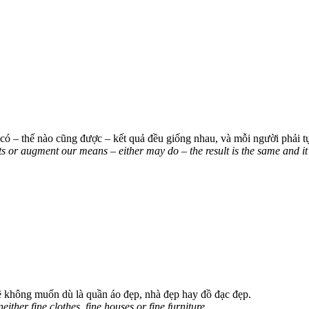
 – thế nào cũng được – kết quả đều giống nhau, và mỗi người phải tự
 or augment our means – either may do – the result is the same and it 
ẽ không muốn dù là quần áo đẹp, nhà đẹp hay đồ đạc đẹp.
neither fine clothes, fine houses or fine furniture.