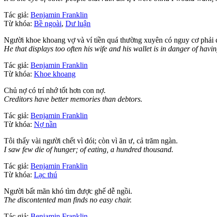
Tác giả:
Benjamin Franklin
Từ khóa:
Bề ngoài
,
Dư luận
Người khoe khoang vợ và ví tiền quá thường xuyên có nguy cơ phải
He that displays too often his wife and his wallet is in danger of hav
Tác giả:
Benjamin Franklin
Từ khóa:
Khoe khoang
Chủ nợ có trí nhớ tốt hơn con nợ.
Creditors have better memories than debtors.
Tác giả:
Benjamin Franklin
Từ khóa:
Nợ nần
Tôi thấy vài người chết vì đói; còn vì ăn ư, cả trăm ngàn.
I saw few die of hunger; of eating, a hundred thousand.
Tác giả:
Benjamin Franklin
Từ khóa:
Lạc thú
Người bất mãn khó tìm được ghế dễ ngồi.
The discontented man finds no easy chair.
Tác giả:
Benjamin Franklin