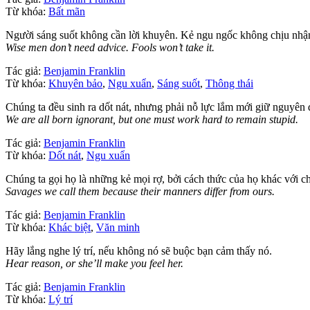
Từ khóa:
Bất mãn
Người sáng suốt không cần lời khuyên. Kẻ ngu ngốc không chịu nhận
Wise men don’t need advice. Fools won’t take it.
Tác giả:
Benjamin Franklin
Từ khóa:
Khuyên bảo
,
Ngu xuẩn
,
Sáng suốt
,
Thông thái
Chúng ta đều sinh ra dốt nát, nhưng phải nỗ lực lắm mới giữ nguyên 
We are all born ignorant, but one must work hard to remain stupid.
Tác giả:
Benjamin Franklin
Từ khóa:
Dốt nát
,
Ngu xuẩn
Chúng ta gọi họ là những kẻ mọi rợ, bởi cách thức của họ khác với ch
Savages we call them because their manners differ from ours.
Tác giả:
Benjamin Franklin
Từ khóa:
Khác biệt
,
Văn minh
Hãy lắng nghe lý trí, nếu không nó sẽ buộc bạn cảm thấy nó.
Hear reason, or she’ll make you feel her.
Tác giả:
Benjamin Franklin
Từ khóa:
Lý trí