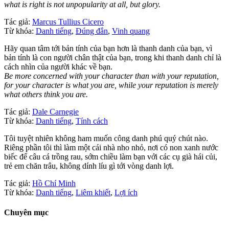
what is right is not unpopularity at all, but glory.
Tác giả:
Marcus Tullius Cicero
Từ khóa:
Danh tiếng
,
Đúng đắn
,
Vinh quang
Hãy quan tâm tới bản tính của bạn hơn là thanh danh của bạn, vì
bản tính là con người chân thật của bạn, trong khi thanh danh chỉ là
cách nhìn của người khác về bạn.
Be more concerned with your character than with your reputation,
for your character is what you are, while your reputation is merely
what others think you are.
Tác giả:
Dale Carnegie
Từ khóa:
Danh tiếng
,
Tính cách
Tôi tuyệt nhiên không ham muốn công danh phú quý chút nào.
Riêng phần tôi thì làm một cái nhà nho nhỏ, nơi có non xanh nước
biếc để câu cá trồng rau, sớm chiều làm bạn với các cụ già hái củi,
trẻ em chăn trâu, không dính líu gì tới vòng danh lợi.
Tác giả:
Hồ Chí Minh
Từ khóa:
Danh tiếng
,
Liêm khiết
,
Lợi ích
Chuyên mục