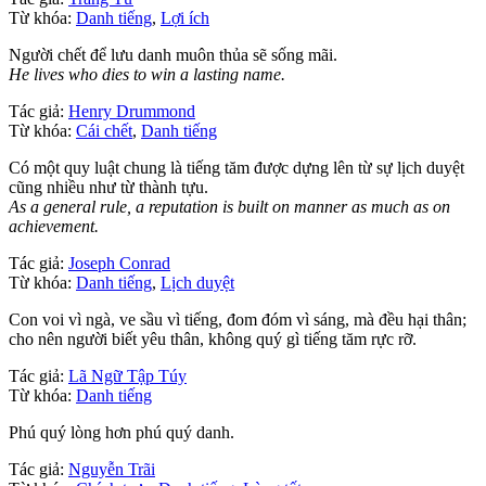
Từ khóa:
Danh tiếng
,
Lợi ích
Người chết để lưu danh muôn thủa sẽ sống mãi.
He lives who dies to win a lasting name.
Tác giả:
Henry Drummond
Từ khóa:
Cái chết
,
Danh tiếng
Có một quy luật chung là tiếng tăm được dựng lên từ sự lịch duyệt
cũng nhiều như từ thành tựu.
As a general rule, a reputation is built on manner as much as on
achievement.
Tác giả:
Joseph Conrad
Từ khóa:
Danh tiếng
,
Lịch duyệt
Con voi vì ngà, ve sầu vì tiếng, đom đóm vì sáng, mà đều hại thân;
cho nên người biết yêu thân, không quý gì tiếng tăm rực rỡ.
Tác giả:
Lã Ngữ Tập Túy
Từ khóa:
Danh tiếng
Phú quý lòng hơn phú quý danh.
Tác giả:
Nguyễn Trãi