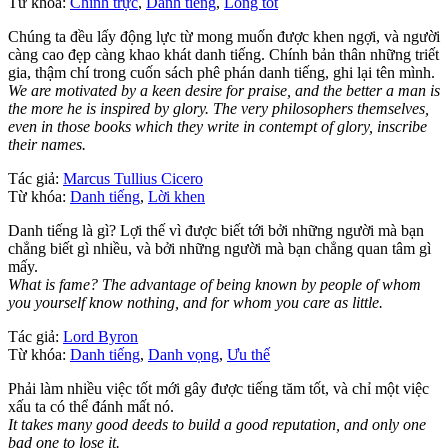
Từ khóa:
Chính trực
,
Danh tiếng
,
Lòng tốt
Chúng ta đều lấy động lực từ mong muốn được khen ngợi, và người
càng cao đẹp càng khao khát danh tiếng. Chính bản thân những triết
gia, thậm chí trong cuốn sách phê phán danh tiếng, ghi lại tên mình.
We are motivated by a keen desire for praise, and the better a man is
the more he is inspired by glory. The very philosophers themselves,
even in those books which they write in contempt of glory, inscribe
their names.
Tác giả:
Marcus Tullius Cicero
Từ khóa:
Danh tiếng
,
Lời khen
Danh tiếng là gì? Lợi thế vì được biết tới bởi những người mà bạn
chẳng biết gì nhiều, và bởi những người mà bạn chẳng quan tâm gì
mấy.
What is fame? The advantage of being known by people of whom
you yourself know nothing, and for whom you care as little.
Tác giả:
Lord Byron
Từ khóa:
Danh tiếng
,
Danh vọng
,
Ưu thế
Phải làm nhiều việc tốt mới gây được tiếng tăm tốt, và chỉ một việc
xấu ta có thể đánh mất nó.
It takes many good deeds to build a good reputation, and only one
bad one to lose it.