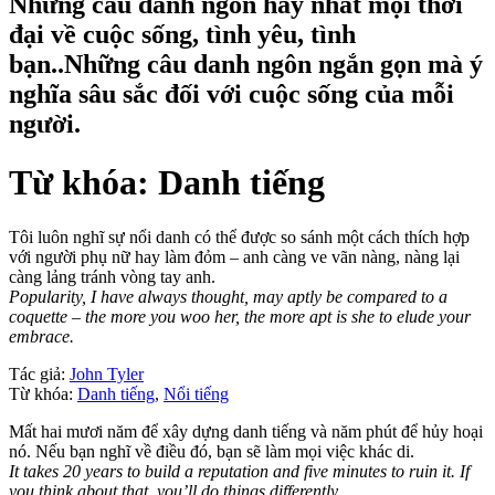
Những câu danh ngôn hay nhất mọi thời
đại về cuộc sống, tình yêu, tình
bạn..Những câu danh ngôn ngắn gọn mà ý
nghĩa sâu sắc đối với cuộc sống của mỗi
người.
Từ khóa: Danh tiếng
Tôi luôn nghĩ sự nổi danh có thể được so sánh một cách thích hợp
với người phụ nữ hay làm đỏm – anh càng ve vãn nàng, nàng lại
càng lảng tránh vòng tay anh.
Popularity, I have always thought, may aptly be compared to a
coquette – the more you woo her, the more apt is she to elude your
embrace.
Tác giả:
John Tyler
Từ khóa:
Danh tiếng
,
Nổi tiếng
Mất hai mươi năm để xây dựng danh tiếng và năm phút để hủy hoại
nó. Nếu bạn nghĩ về điều đó, bạn sẽ làm mọi việc khác di.
It takes 20 years to build a reputation and five minutes to ruin it. If
you think about that, you’ll do things differently.