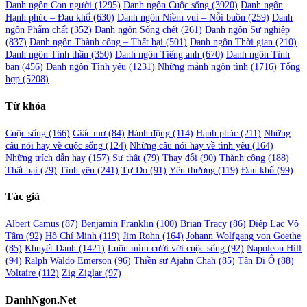
Danh ngôn Con người
(1295)
Danh ngôn Cuộc sống
(3920)
Danh ngôn
Hạnh phúc – Đau khổ
(630)
Danh ngôn Niềm vui – Nỗi buồn
(259)
Danh
ngôn Phẩm chất
(352)
Danh ngôn Sống chết
(261)
Danh ngôn Sự nghiệp
(837)
Danh ngôn Thành công – Thất bại
(501)
Danh ngôn Thời gian
(210)
Danh ngôn Tinh thần
(350)
Danh ngôn Tiếng anh
(670)
Danh ngôn Tình
bạn
(456)
Danh ngôn Tình yêu
(1231)
Những mảnh ngôn tình
(1716)
Tổng
hợp
(5208)
Từ khóa
Cuộc sống
(166)
Giấc mơ
(84)
Hành động
(114)
Hạnh phúc
(211)
Những
câu nói hay về cuộc sống
(124)
Những câu nói hay về tình yêu
(164)
Những trích dẫn hay
(157)
Sự thật
(79)
Thay đổi
(90)
Thành công
(188)
Thất bại
(79)
Tình yêu
(241)
Tự Do
(91)
Yêu thương
(119)
Đau khổ
(99)
Tác giả
Albert Camus
(87)
Benjamin Franklin
(100)
Brian Tracy
(86)
Diệp Lạc Vô
Tâm
(92)
Hồ Chí Minh
(119)
Jim Rohn
(164)
Johann Wolfgang von Goethe
(85)
Khuyết Danh
(1421)
Luôn mỉm cười với cuộc sống
(92)
Napoleon Hill
(94)
Ralph Waldo Emerson
(96)
Thiền sư Ajahn Chah
(85)
Tân Di Ổ
(88)
Voltaire
(112)
Zig Ziglar
(97)
DanhNgon.Net