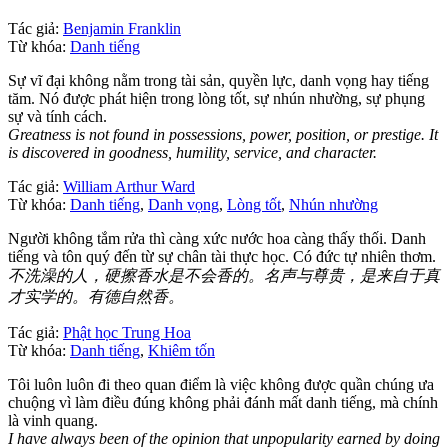
Tác giả:
Benjamin Franklin
Từ khóa:
Danh tiếng
Sự vĩ đại không nằm trong tài sản, quyền lực, danh vọng hay tiếng
tăm. Nó được phát hiện trong lòng tốt, sự nhún nhường, sự phụng
sự và tính cách.
Greatness is not found in possessions, power, position, or prestige. It
is discovered in goodness, humility, service, and character.
Tác giả:
William Arthur Ward
Từ khóa:
Danh tiếng
,
Danh vọng
,
Lòng tốt
,
Nhún nhường
Người không tắm rửa thì càng xức nước hoa càng thấy thối. Danh
tiếng và tôn quý đến từ sự chân tài thực học. Có đức tự nhiên thơm.
不洗澡的人，硬擦香水是不会香的。名声与尊贵，是来自于真
才实学的。有德自然香。
Tác giả:
Phật học Trung Hoa
Từ khóa:
Danh tiếng
,
Khiêm tốn
Tôi luôn luôn đi theo quan điểm là việc không được quần chúng ưa
chuộng vì làm điều đúng không phải đánh mất danh tiếng, mà chính
là vinh quang.
I have always been of the opinion that unpopularity earned by doing