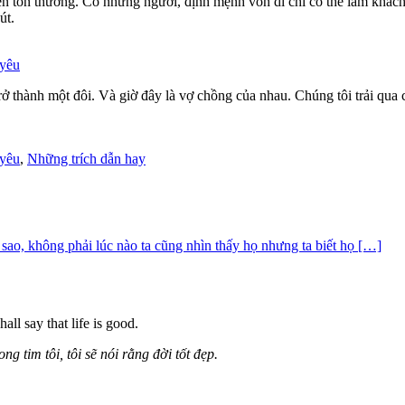
 tổn thương. Có những người, định mệnh vốn dĩ chỉ có thể làm khách 
út.
 yêu
 trở thành một đôi. Và giờ đây là vợ chồng của nhau. Chúng tôi trải qua
 yêu
,
Những trích dẫn hay
ao, không phải lúc nào ta cũng nhìn thấy họ nhưng ta biết họ […]
all say that life is good.
tim tôi, tôi sẽ nói rằng đời tốt đẹp.