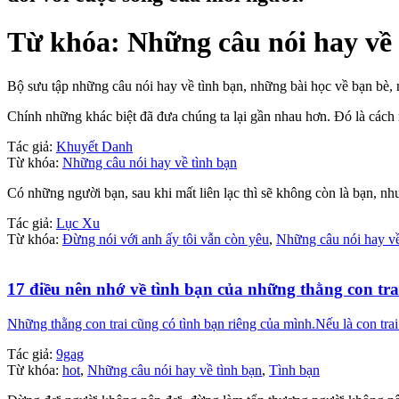
Từ khóa: Những câu nói hay về 
Bộ sưu tập những câu nói hay về tình bạn, những bài học về bạn bè, 
Chính những khác biệt đã đưa chúng ta lại gần nhau hơn. Đó là cách 
Tác giả:
Khuyết Danh
Từ khóa:
Những câu nói hay về tình bạn
Có những người bạn, sau khi mất liên lạc thì sẽ không còn là bạn, như
Tác giả:
Lục Xu
Từ khóa:
Đừng nói với anh ấy tôi vẫn còn yêu
,
Những câu nói hay về
17 điều nên nhớ về tình bạn của những thằng con tra
Những thằng con trai cũng có tình bạn riêng của mình.Nếu là con trai
Tác giả:
9gag
Từ khóa:
hot
,
Những câu nói hay về tình bạn
,
Tình bạn