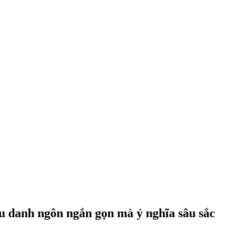
âu danh ngôn ngắn gọn mà ý nghĩa sâu sắc