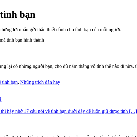
tình bạn
những lời nhắn gửi thân thiết dành cho tình bạn của mỗi người.
mà tình bạn hình thành
ng lại có những người bạn, cho dù năm tháng vô tình thế nào đi nữa, th
 tình bạn
,
Những trích dẫn hay
i
 thì hãy nhớ 17 câu nói về tình bạn dưới đây để luôn giữ được tình […]