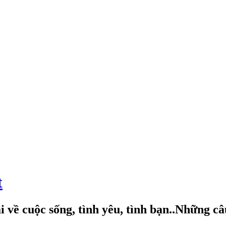
t
 về cuộc sống, tình yêu, tình bạn..Những c