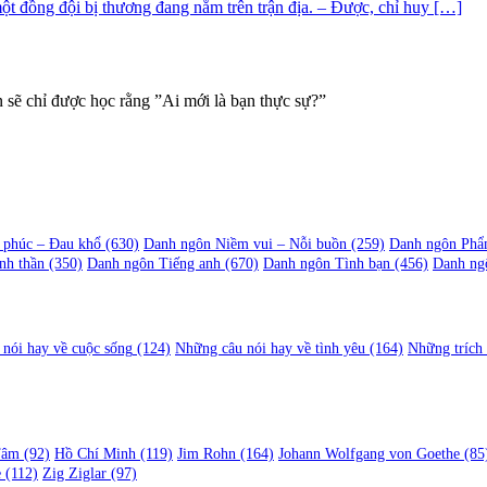
một đồng đội bị thương đang nằm trên trận địa. – Được, chỉ huy […]
 sẽ chỉ được học rằng ”Ai mới là bạn thực sự?”
 phúc – Đau khổ
(630)
Danh ngôn Niềm vui – Nỗi buồn
(259)
Danh ngôn Phẩ
nh thần
(350)
Danh ngôn Tiếng anh
(670)
Danh ngôn Tình bạn
(456)
Danh ng
nói hay về cuộc sống
(124)
Những câu nói hay về tình yêu
(164)
Những trích
Tâm
(92)
Hồ Chí Minh
(119)
Jim Rohn
(164)
Johann Wolfgang von Goethe
(85
e
(112)
Zig Ziglar
(97)