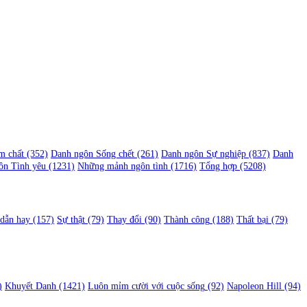
m chất
(352)
Danh ngôn Sống chết
(261)
Danh ngôn Sự nghiệp
(837)
Danh
ôn Tình yêu
(1231)
Những mảnh ngôn tình
(1716)
Tổng hợp
(5208)
 dẫn hay
(157)
Sự thật
(79)
Thay đổi
(90)
Thành công
(188)
Thất bại
(79)
)
Khuyết Danh
(1421)
Luôn mỉm cười với cuộc sống
(92)
Napoleon Hill
(94)