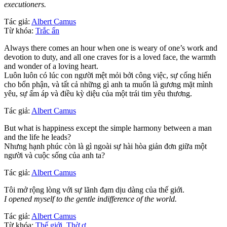
executioners.
Tác giả:
Albert Camus
Từ khóa:
Trắc ẩn
Always there comes an hour when one is weary of one’s work and
devotion to duty, and all one craves for is a loved face, the warmth
and wonder of a loving heart.
Luôn luôn có lúc con người mệt mỏi bởi công việc, sự cống hiến
cho bổn phận, và tất cả những gì anh ta muốn là gương mặt mình
yêu, sự ấm áp và điều kỳ diệu của một trái tim yêu thương.
Tác giả:
Albert Camus
But what is happiness except the simple harmony between a man
and the life he leads?
Nhưng hạnh phúc còn là gì ngoài sự hài hòa giản đơn giữa một
người và cuộc sống của anh ta?
Tác giả:
Albert Camus
Tôi mở rộng lòng với sự lãnh đạm dịu dàng của thế giới.
I opened myself to the gentle indifference of the world.
Tác giả:
Albert Camus
Từ khóa:
Thế giới
,
Thờ ơ