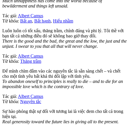
Much unhappiness has come into the world because of
bewilderment and things left unsaid.
Tác giả:
Albert Camus
Từ khóa:
Bất an
,
Bất hạnh
,
Hiểu nhầm
Luôn luôn có tốt xấu, thăng trầm, chính đáng và phi lý. Tôi thề với
bạn tất cả những điều đó sẽ không bao giờ thay đổi.
There is the good and the bad, the great and the low, the just and the
unjust. I swear to you that all that will never change.
Tác giả:
Albert Camus
Từ khóa:
Thăng trầm
Để mình chìm đắm vào các nguyên tắc là sẵn sàng chết – và chết
cho một tình yêu bất khả thi đối lập với tình yêu.
To abandon oneself to principles is really to die – and to die for an
impossible love which is the contrary of love.
Tác giả:
Albert Camus
Từ khóa:
Nguyên tắc
Sự hào phóng thật sự đối với tương lai là việc đem cho tất cả trong
hiện tại.
Real generosity toward the future lies in giving all to the present.