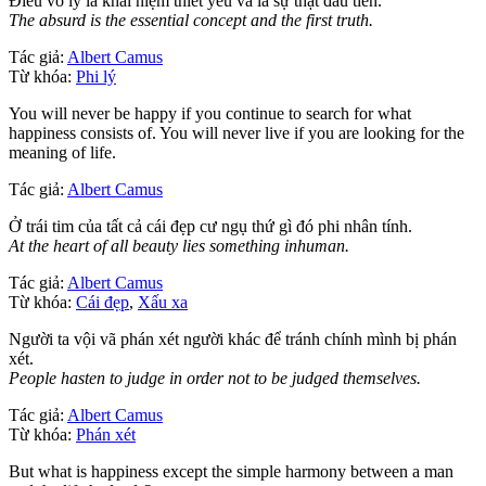
Điều vô lý là khái niệm thiết yếu và là sự thật đầu tiên.
The absurd is the essential concept and the first truth.
Tác giả:
Albert Camus
Từ khóa:
Phi lý
You will never be happy if you continue to search for what
happiness consists of. You will never live if you are looking for the
meaning of life.
Tác giả:
Albert Camus
Ở trái tim của tất cả cái đẹp cư ngụ thứ gì đó phi nhân tính.
At the heart of all beauty lies something inhuman.
Tác giả:
Albert Camus
Từ khóa:
Cái đẹp
,
Xấu xa
Người ta vội vã phán xét người khác để tránh chính mình bị phán
xét.
People hasten to judge in order not to be judged themselves.
Tác giả:
Albert Camus
Từ khóa:
Phán xét
But what is happiness except the simple harmony between a man