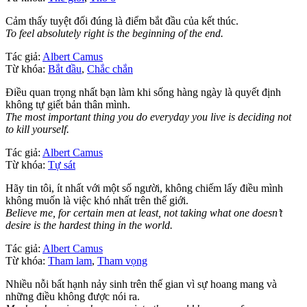
Cảm thấy tuyệt đối đúng là điểm bắt đầu của kết thúc.
To feel absolutely right is the beginning of the end.
Tác giả:
Albert Camus
Từ khóa:
Bắt đầu
,
Chắc chắn
Điều quan trọng nhất bạn làm khi sống hàng ngày là quyết định
không tự giết bản thân mình.
The most important thing you do everyday you live is deciding not
to kill yourself.
Tác giả:
Albert Camus
Từ khóa:
Tự sát
Hãy tin tôi, ít nhất với một số người, không chiếm lấy điều mình
không muốn là việc khó nhất trên thế giới.
Believe me, for certain men at least, not taking what one doesn’t
desire is the hardest thing in the world.
Tác giả:
Albert Camus
Từ khóa:
Tham lam
,
Tham vọng
Nhiều nỗi bất hạnh nảy sinh trên thế gian vì sự hoang mang và
những điều không được nói ra.