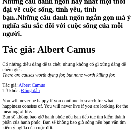
Những câu danh ngôn hay nhất mọi thời
đại về cuộc sống, tình yêu, tình
bạn..Những câu danh ngôn ngắn gọn mà ý
nghĩa sâu sắc đối với cuộc sống của mỗi
người.
Tác giả:
Albert Camus
Có những điều đáng để ta chết, nhưng không có gì xứng đáng để
chém giết.
There are causes worth dying for, but none worth killing for.
Tác giả:
Albert Camus
Từ khóa:
Đúng đắn
You will never be happy if you continue to search for what
happiness consists of. You will never live if you are looking for the
meaning of life.
Bạn sẽ không bao giờ hạnh phúc nếu bạn tiếp tục tìm kiếm thành
phần của hạnh phúc. Bạn sẽ không bao giờ sống nếu bạn vẫn tìm
kiếm ý nghĩa của cuộc đời.