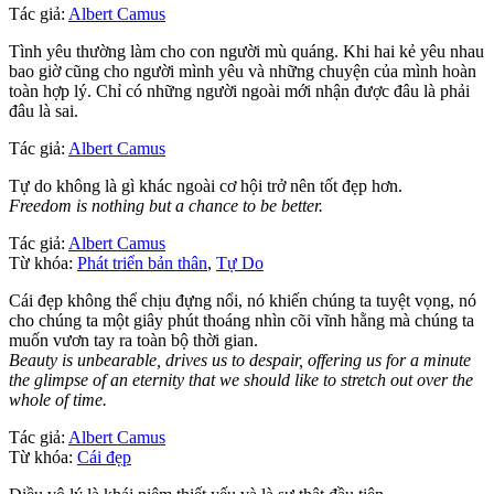
Tác giả:
Albert Camus
Tình yêu thường làm cho con người mù quáng. Khi hai kẻ yêu nhau
bao giờ cũng cho người mình yêu và những chuyện của mình hoàn
toàn hợp lý. Chỉ có những người ngoài mới nhận được đâu là phải
đâu là sai.
Tác giả:
Albert Camus
Tự do không là gì khác ngoài cơ hội trở nên tốt đẹp hơn.
Freedom is nothing but a chance to be better.
Tác giả:
Albert Camus
Từ khóa:
Phát triển bản thân
,
Tự Do
Cái đẹp không thể chịu đựng nổi, nó khiến chúng ta tuyệt vọng, nó
cho chúng ta một giây phút thoáng nhìn cõi vĩnh hằng mà chúng ta
muốn vươn tay ra toàn bộ thời gian.
Beauty is unbearable, drives us to despair, offering us for a minute
the glimpse of an eternity that we should like to stretch out over the
whole of time.
Tác giả:
Albert Camus
Từ khóa:
Cái đẹp