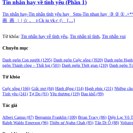
Tin nhắn hay về tình yêu (Phần 1)
Tin nhắn hay-Tin nhắn tình yêu hay Sms-Tin nhan hay ③ ② ① 
画_画 _|_| ☆ 。 ♀Ck iu vk♂ (\ _ […]
Từ khóa:
Tin nhắn hay về tình yêu
,
Tin nhắn tỏ tình
,
Tin nhắn vui
Chuyên mục
Danh ngôn Con người
(1295)
Danh ngôn Cuộc sống
(3920)
Danh ngôn Hạnh
ngôn Thành công – Thất bại
(501)
Danh ngôn Thời gian
(210)
Danh ngôn Ti
Từ khóa
Cuộc sống
(166)
Giấc mơ
(84)
Hành động
(114)
Hạnh phúc
(211)
Những câu 
Tình yêu
(241)
Tự Do
(91)
Yêu thương
(119)
Đau khổ
(99)
Tác giả
Albert Camus
(87)
Benjamin Franklin
(100)
Brian Tracy
(86)
Diệp Lạc Vô 
Ralph Waldo Emerson
(96)
Thiền sư Ajahn Chah
(85)
Tân Di Ổ
(88)
Voltair