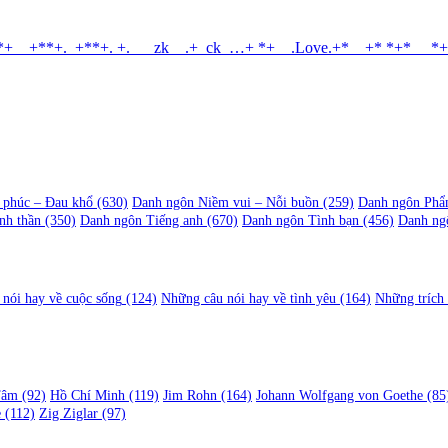
.+**+__+**+._+**+. +.___zk__.+_ck_…+ *+ .Love.+* +* *+* *+*
 phúc – Đau khổ
(630)
Danh ngôn Niềm vui – Nỗi buồn
(259)
Danh ngôn Phẩ
nh thần
(350)
Danh ngôn Tiếng anh
(670)
Danh ngôn Tình bạn
(456)
Danh ng
nói hay về cuộc sống
(124)
Những câu nói hay về tình yêu
(164)
Những trích
Tâm
(92)
Hồ Chí Minh
(119)
Jim Rohn
(164)
Johann Wolfgang von Goethe
(85
e
(112)
Zig Ziglar
(97)