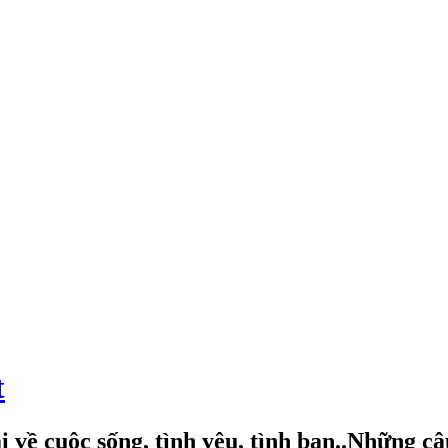
t
 về cuộc sống, tình yêu, tình bạn..Những c