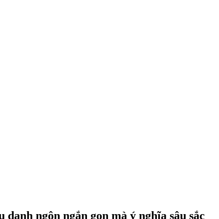
âu danh ngôn ngắn gọn mà ý nghĩa sâu sắc