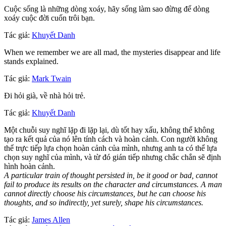
Cuộc sống là những dòng xoáy, hãy sống làm sao đừng để dòng
xoáy cuộc đời cuốn trôi bạn.
Tác giả:
Khuyết Danh
When we remember we are all mad, the mysteries disappear and life
stands explained.
Tác giả:
Mark Twain
Đi hỏi già, về nhà hỏi trẻ.
Tác giả:
Khuyết Danh
Một chuỗi suy nghĩ lặp đi lặp lại, dù tốt hay xấu, không thể không
tạo ra kết quả của nó lên tính cách và hoàn cảnh. Con người không
thể trực tiếp lựa chọn hoàn cảnh của mình, nhưng anh ta có thể lựa
chọn suy nghĩ của mình, và từ đó gián tiếp nhưng chắc chắn sẽ định
hình hoàn cảnh.
A particular train of thought persisted in, be it good or bad, cannot
fail to produce its results on the character and circumstances. A man
cannot directly choose his circumstances, but he can choose his
thoughts, and so indirectly, yet surely, shape his circumstances.
Tác giả:
James Allen