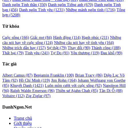
Danh ngôn Tinh thần
(350)
Danh ngôn Tiếng anh
(670)
Danh ngôn Tình
bạn
(456)
Danh ngôn Tình yêu
(1231)
Những mảnh ngôn tình
(1716)
Tổng
hợp
(5208)
Từ khóa
Cuộc sống
(166)
Giấc mơ
(84)
Hành động
(114)
Hạnh phúc
(211)
Những
câu nói hay về cuộc sống
(124)
Những câu nói hay về tình yêu
(164)
Những trích dẫn hay
(157)
Sự thật
(79)
Thay đổi
(90)
Thành công
(188)
Thất bại
(79)
Tình yêu
(241)
Tự Do
(91)
Yêu thương
(119)
Đau khổ
(99)
Tác giả
Albert Camus
(87)
Benjamin Franklin
(100)
Brian Tracy
(86)
Diệp Lạc Vô
Tâm
(92)
Hồ Chí Minh
(119)
Jim Rohn
(164)
Johann Wolfgang von Goethe
(85)
Khuyết Danh
(1421)
Luôn mỉm cười với cuộc sống
(92)
Napoleon Hill
(94)
Ralph Waldo Emerson
(96)
Thiền sư Ajahn Chah
(85)
Tân Di Ổ
(88)
Voltaire
(112)
Zig Ziglar
(97)
DanhNgon.Net
Trang chủ
Giới thiệu