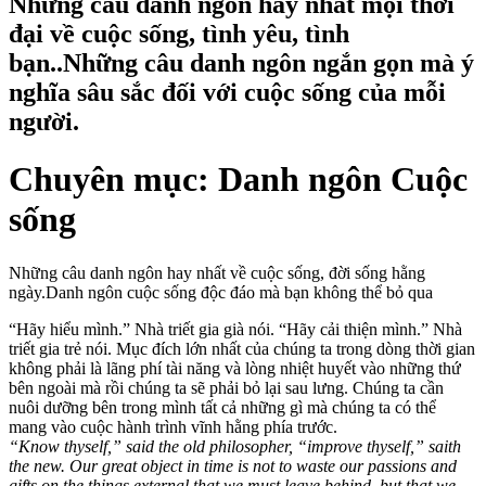
Những câu danh ngôn hay nhất mọi thời
đại về cuộc sống, tình yêu, tình
bạn..Những câu danh ngôn ngắn gọn mà ý
nghĩa sâu sắc đối với cuộc sống của mỗi
người.
Chuyên mục: Danh ngôn Cuộc
sống
Những câu danh ngôn hay nhất về cuộc sống, đời sống hằng
ngày.Danh ngôn cuộc sống độc đáo mà bạn không thể bỏ qua
“Hãy hiểu mình.” Nhà triết gia già nói. “Hãy cải thiện mình.” Nhà
triết gia trẻ nói. Mục đích lớn nhất của chúng ta trong dòng thời gian
không phải là lãng phí tài năng và lòng nhiệt huyết vào những thứ
bên ngoài mà rồi chúng ta sẽ phải bỏ lại sau lưng. Chúng ta cần
nuôi dưỡng bên trong mình tất cả những gì mà chúng ta có thể
mang vào cuộc hành trình vĩnh hằng phía trước.
“Know thyself,” said the old philosopher, “improve thyself,” saith
the new. Our great object in time is not to waste our passions and
gifts on the things external that we must leave behind, but that we