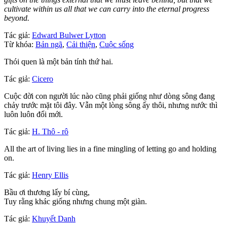
cultivate within us all that we can carry into the eternal progress
beyond.
Tác giả:
Edward Bulwer Lytton
Từ khóa:
Bản ngã
,
Cải thiện
,
Cuộc sống
Thói quen là một bản tính thứ hai.
Tác giả:
Cicero
Cuộc đời con người lúc nào cũng phải giống như dòng sông đang
chảy trước mặt tôi đây. Vẫn một lòng sông ấy thôi, nhưng nước thì
luôn luôn đổi mới.
Tác giả:
H. Thô - rô
All the art of living lies in a fine mingling of letting go and holding
on.
Tác giả:
Henry Ellis
Bầu ơi thương lấy bí cùng,
Tuy rằng khác giống nhưng chung một giàn.
Tác giả:
Khuyết Danh