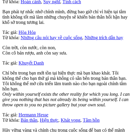
Từ khóa:
Hoàn cảnh
,
Suy nghĩ
,
Tính cách
Bạn phải tự nhắc nhở chính mình, đừng bao giờ chỉ vì hiện tại tâm
tình không tốt mà làm những chuyện sẽ khiến bản thân hối hận hay
khổ sở trong tương lai.
Tác giả:
Hòa Hỏa
Từ khóa:
Những câu nói hay về cuộc sống
,
Những trích dẫn hay
Còn trời, còn nước, còn non,
Còn cô bán rượu, anh còn say sưa.
Tác giả:
Khuyết Danh
Chỉ bên trong bạn mới tồn tại hiện thực mà bạn khao khát. Tôi
không thể cho bạn thứ gì mà không có sẵn bên trong bản thân bạn.
Tôi không thể mở cửa triển lãm tranh nào cho bạn ngoài chính tâm
hồn bạn.
Only within yourself exists the other reality for which you long. I can
give you nothing that has not already its being within yourself. I can
throw open to you no picture gallery but your own soul.
Tác giả:
Hermann Hesse
Từ khóa:
Bản thân
,
Hiện thực
,
Khát vọng
,
Tâm hồn
Hãy vững vàng và chỉnh chu trong cuộc sống để bạn có thể mãnh