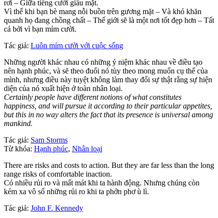
rơi – Giữa tiếng cười giấu mặt.
Vì thế khi bạn bè mang nỗi buồn trên gương mặt – Và khó khăn
quanh họ đang chồng chất – Thế giới sẽ là một nơi tốt đẹp hơn – Tất
cả bởi vì bạn mỉm cười.
Tác giả:
Luôn mỉm cười với cuộc sống
Những người khác nhau có những ý niệm khác nhau về điều tạo
nên hạnh phúc, và sẽ theo đuổi nó tùy theo mong muốn cụ thể của
mình, nhưng điều này tuyệt không làm thay đổi sự thật rằng sự hiện
diện của nó xuất hiện ở toàn nhân loại.
Certainly people have different notions of what constitutes
happiness, and will pursue it according to their particular appetites,
but this in no way alters the fact that its presence is universal among
mankind.
Tác giả:
Sam Storms
Từ khóa:
Hạnh phúc
,
Nhân loại
There are risks and costs to action. But they are far less than the long
range risks of comfortable inaction.
Có nhiều rủi ro và mất mát khi ta hành động. Nhưng chúng còn
kém xa vô số những rủi ro khi ta phởn phơ ù lì.
Tác giả:
John F. Kennedy