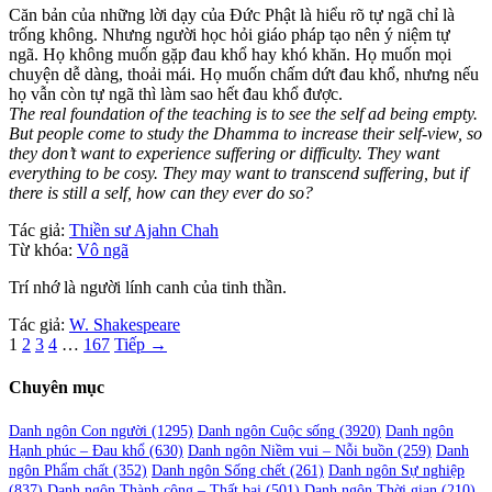
Căn bản của những lời dạy của Đức Phật là hiểu rõ tự ngã chỉ là
trống không. Nhưng người học hỏi giáo pháp tạo nên ý niệm tự
ngã. Họ không muốn gặp đau khổ hay khó khăn. Họ muốn mọi
chuyện dễ dàng, thoải mái. Họ muốn chấm dứt đau khổ, nhưng nếu
họ vẫn còn tự ngã thì làm sao hết đau khổ được.
The real foundation of the teaching is to see the self ad being empty.
But people come to study the Dhamma to increase their self-view, so
they don’t want to experience suffering or difficulty. They want
everything to be cosy. They may want to transcend suffering, but if
there is still a self, how can they ever do so?
Tác giả:
Thiền sư Ajahn Chah
Từ khóa:
Vô ngã
Trí nhớ là người lính canh của tinh thần.
Tác giả:
W. Shakespeare
Phân
1
2
3
4
…
167
Tiếp →
trang
Chuyên mục
bài
viết
Danh ngôn Con người
(1295)
Danh ngôn Cuộc sống
(3920)
Danh ngôn
Hạnh phúc – Đau khổ
(630)
Danh ngôn Niềm vui – Nỗi buồn
(259)
Danh
ngôn Phẩm chất
(352)
Danh ngôn Sống chết
(261)
Danh ngôn Sự nghiệp
(837)
Danh ngôn Thành công – Thất bại
(501)
Danh ngôn Thời gian
(210)