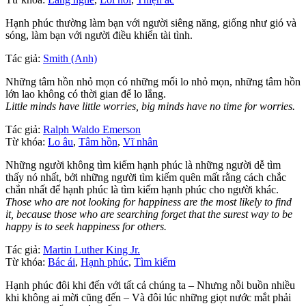
Hạnh phúc thường làm bạn với người siêng năng, giống như gió và
sóng, làm bạn với người điều khiển tài tình.
Tác giả:
Smith (Anh)
Những tâm hồn nhỏ mọn có những mối lo nhỏ mọn, những tâm hồn
lớn lao không có thời gian để lo lắng.
Little minds have little worries, big minds have no time for worries.
Tác giả:
Ralph Waldo Emerson
Từ khóa:
Lo âu
,
Tâm hồn
,
Vĩ nhân
Những người không tìm kiếm hạnh phúc là những người dễ tìm
thấy nó nhất, bởi những người tìm kiếm quên mất rằng cách chắc
chắn nhất để hạnh phúc là tìm kiếm hạnh phúc cho người khác.
Those who are not looking for happiness are the most likely to find
it, because those who are searching forget that the surest way to be
happy is to seek happiness for others.
Tác giả:
Martin Luther King Jr.
Từ khóa:
Bác ái
,
Hạnh phúc
,
Tìm kiếm
Hạnh phúc đôi khi đến với tất cả chúng ta – Nhưng nỗi buồn nhiều
khi không ai mời cũng đến – Và đôi lúc những giọt nước mắt phải