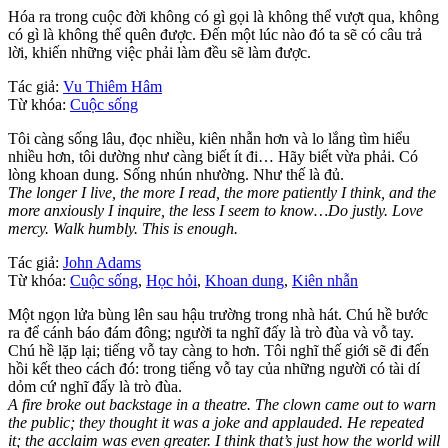
Hóa ra trong cuộc đời không có gì gọi là không thể vượt qua, không
có gì là không thể quên được. Đến một lúc nào đó ta sẽ có câu trả
lời, khiến những việc phải làm đều sẽ làm được.
Tác giả:
Vu Thiêm Hâm
Từ khóa:
Cuộc sống
Tôi càng sống lâu, đọc nhiều, kiên nhẫn hơn và lo lắng tìm hiểu
nhiều hơn, tôi dường như càng biết ít đi… Hãy biết vừa phải. Có
lòng khoan dung. Sống nhún nhường. Như thế là đủ.
The longer I live, the more I read, the more patiently I think, and the
more anxiously I inquire, the less I seem to know…Do justly. Love
mercy. Walk humbly. This is enough.
Tác giả:
John Adams
Từ khóa:
Cuộc sống
,
Học hỏi
,
Khoan dung
,
Kiên nhẫn
Một ngọn lửa bùng lên sau hậu trường trong nhà hát. Chú hề bước
ra để cánh báo đám đông; người ta nghĩ đấy là trò đùa và vỗ tay.
Chú hề lặp lại; tiếng vỗ tay càng to hơn. Tôi nghĩ thế giới sẽ đi đến
hồi kết theo cách đó: trong tiếng vỗ tay của những người có tài dí
dỏm cứ nghĩ đấy là trò đùa.
A fire broke out backstage in a theatre. The clown came out to warn
the public; they thought it was a joke and applauded. He repeated
it; the acclaim was even greater. I think that’s just how the world will