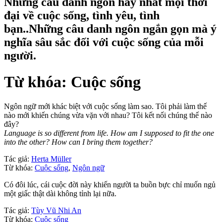
Những câu danh ngôn hay nhất mọi thời
đại về cuộc sống, tình yêu, tình
bạn..Những câu danh ngôn ngắn gọn mà ý
nghĩa sâu sắc đối với cuộc sống của mỗi
người.
Từ khóa: Cuộc sống
Ngôn ngữ mới khác biệt với cuộc sống làm sao. Tôi phải làm thế
nào mới khiến chúng vừa vặn với nhau? Tôi kết nối chúng thế nào
đây?
Language is so different from life. How am I supposed to fit the one
into the other? How can I bring them together?
Tác giả:
Herta Müller
Từ khóa:
Cuộc sống
,
Ngôn ngữ
Có đôi lúc, cái cuộc đời này khiến người ta buồn bực chỉ muốn ngủ
một giấc thật dài không tỉnh lại nữa.
Tác giả:
Tùy Vũ Nhi An
Từ khóa:
Cuộc sống