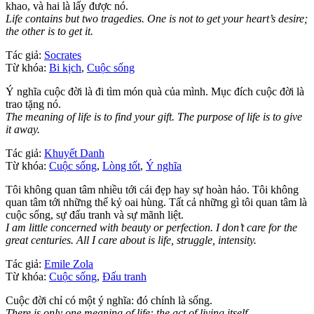
khao, và hai là lấy được nó.
Life contains but two tragedies. One is not to get your heart’s desire;
the other is to get it.
Tác giả:
Socrates
Từ khóa:
Bi kịch
,
Cuộc sống
Ý nghĩa cuộc đời là đi tìm món quà của mình. Mục đích cuộc đời là
trao tặng nó.
The meaning of life is to find your gift. The purpose of life is to give
it away.
Tác giả:
Khuyết Danh
Từ khóa:
Cuộc sống
,
Lòng tốt
,
Ý nghĩa
Tôi không quan tâm nhiều tới cái đẹp hay sự hoàn hảo. Tôi không
quan tâm tới những thế kỷ oai hùng. Tất cả những gì tôi quan tâm là
cuộc sống, sự đấu tranh và sự mãnh liệt.
I am little concerned with beauty or perfection. I don’t care for the
great centuries. All I care about is life, struggle, intensity.
Tác giả:
Emile Zola
Từ khóa:
Cuộc sống
,
Đấu tranh
Cuộc đời chỉ có một ý nghĩa: đó chính là sống.
There is only one meaning of life: the act of living itself.