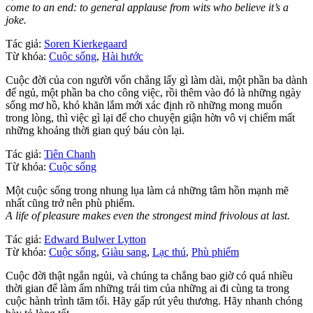
come to an end: to general applause from wits who believe it’s a
joke.
Tác giả:
Soren Kierkegaard
Từ khóa:
Cuộc sống
,
Hài hước
Cuộc đời của con người vốn chẳng lấy gì làm dài, một phần ba dành
để ngủ, một phần ba cho công việc, rồi thêm vào đó là những ngày
sống mơ hồ, khó khăn lắm mới xác định rõ những mong muốn
trong lòng, thì việc gì lại để cho chuyện giận hờn vô vị chiếm mất
những khoảng thời gian quý báu còn lại.
Tác giả:
Tiên Chanh
Từ khóa:
Cuộc sống
Một cuộc sống trong nhung lụa làm cả những tâm hồn mạnh mẽ
nhất cũng trở nên phù phiếm.
A life of pleasure makes even the strongest mind frivolous at last.
Tác giả:
Edward Bulwer Lytton
Từ khóa:
Cuộc sống
,
Giàu sang
,
Lạc thú
,
Phù phiếm
Cuộc đời thật ngắn ngủi, và chúng ta chẳng bao giờ có quá nhiều
thời gian để làm ấm những trái tim của những ai đi cùng ta trong
cuộc hành trình tăm tối. Hãy gấp rút yêu thương. Hãy nhanh chóng