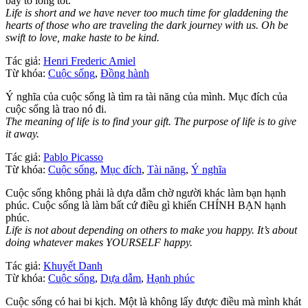
bày tỏ lòng tốt.
Life is short and we have never too much time for gladdening the
hearts of those who are traveling the dark journey with us. Oh be
swift to love, make haste to be kind.
Tác giả:
Henri Frederic Amiel
Từ khóa:
Cuộc sống
,
Đồng hành
Ý nghĩa của cuộc sống là tìm ra tài năng của mình. Mục đích của
cuộc sống là trao nó đi.
The meaning of life is to find your gift. The purpose of life is to give
it away.
Tác giả:
Pablo Picasso
Từ khóa:
Cuộc sống
,
Mục đích
,
Tài năng
,
Ý nghĩa
Cuộc sống không phải là dựa dẫm chờ người khác làm bạn hạnh
phúc. Cuộc sống là làm bất cứ điều gì khiến CHÍNH BẠN hạnh
phúc.
Life is not about depending on others to make you happy. It’s about
doing whatever makes YOURSELF happy.
Tác giả:
Khuyết Danh
Từ khóa:
Cuộc sống
,
Dựa dẫm
,
Hạnh phúc
Cuộc sống có hai bi kịch. Một là không lấy được điều mà mình khát