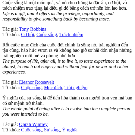
Cuộc sống là một món quà, và nó cho chúng ta đặc ân, cơ hội, và
trách nhiệm trao tặng lại điều gì đó bằng cách trở nên lớn lao hơn.
Life is a gift, and it offers us the privilege, opportunity, and
responsibility to give something back by becoming more.
Tác giả:
Tony Robbins
Từ khóa:
Cơ hội
,
Cuộc sống
,
Trách nhiệm
Rốt cuộc mục đích của cuộc đời chính là sống nó, trải nghiệm đến
tận cùng, háo hức vươn ra và không bao giờ sợ hãi đón nhận những
trải nghiệm mới mẻ và phong phú hơn.
The purpose of life, after all, is to live it, to taste experience to the
utmost, to reach out eagerly and without fear for newer and richer
experiences.
Tác giả:
Eleanor Roosevelt
Từ khóa:
Cuộc sống
,
Mục đích
,
Trải nghiệm
Ý nghĩa của sự sống là để tiến hóa thành con người trọn vẹn mà bạn
có sứ mệnh trở thành.
The whole point of being alive is to evolve into the complete person
you were intended to be.
Tác giả:
Oprah Winfrey
Từ khóa:
Cuộc sống
,
Sự sống
,
Ý nghĩa