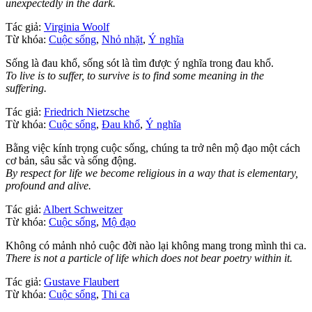
unexpectedly in the dark.
Tác giả:
Virginia Woolf
Từ khóa:
Cuộc sống
,
Nhỏ nhặt
,
Ý nghĩa
Sống là đau khổ, sống sót là tìm được ý nghĩa trong đau khổ.
To live is to suffer, to survive is to find some meaning in the
suffering.
Tác giả:
Friedrich Nietzsche
Từ khóa:
Cuộc sống
,
Đau khổ
,
Ý nghĩa
Bằng việc kính trọng cuộc sống, chúng ta trở nên mộ đạo một cách
cơ bản, sâu sắc và sống động.
By respect for life we become religious in a way that is elementary,
profound and alive.
Tác giả:
Albert Schweitzer
Từ khóa:
Cuộc sống
,
Mộ đạo
Không có mảnh nhỏ cuộc đời nào lại không mang trong mình thi ca.
There is not a particle of life which does not bear poetry within it.
Tác giả:
Gustave Flaubert
Từ khóa:
Cuộc sống
,
Thi ca