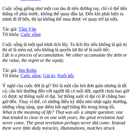
Cuộc sống giống như một con tàu đi trên đường ray, chỉ có thể tiến
thẳng về phía trước, không thể quay đầu lại. Đến khi phát hiện ra
mình đi lỡ bến, thì lại không thể mua được vé quay trở lại nữa.
Tác giả:
Tâm Văn
Từ khóa:
Cuộc sống
Cuộc sống là một quá trình tích lũy. Ta tích lũy nếu không là giá trị
thì sẽ là món nợ, nếu không là quyền lợi thì sẽ là nuối tiếc.
Life is a process of accumulation. We either accumulate the debt or
the value, the regret or the equity.
Tác giả:
Jim Rohn
Từ khóa:
Cuộc sống
,
Giá trị
,
Nuối tiếc
Ý nghĩ của cuộc đời là gì? Đó là một câu hỏi đơn giản nhưng là tất
cả; câu hỏi thường đến với người đã có tuổi đời, người chưa bao giờ
có được sự thông suốt vĩ đại. Sự thông suốt vĩ đại có lẽ chẳng bao
giờ đến. Thay vì thế, có những điều kỳ diệu nhỏ nhặt ngày thường,
những vầng sáng, que diêm bất ngờ bừng lên trong bóng tối.
What is the meaning of life? That was all- a simple question; one
that tended to close in on one with years, the great revelation had
never come. The great revelation perhaps never did come. Instead
there were little daily miracles, illuminations, matches struck