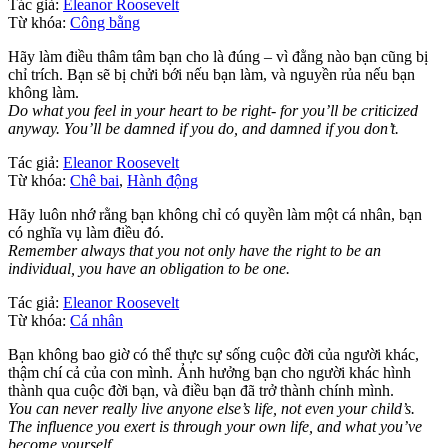
Tác giả:
Eleanor Roosevelt
Từ khóa:
Công bằng
Hãy làm điều thâm tâm bạn cho là đúng – vì đằng nào bạn cũng bị
chỉ trích. Bạn sẽ bị chửi bới nếu bạn làm, và nguyền rủa nếu bạn
không làm.
Do what you feel in your heart to be right- for you’ll be criticized
anyway. You’ll be damned if you do, and damned if you don’t.
Tác giả:
Eleanor Roosevelt
Từ khóa:
Chê bai
,
Hành động
Hãy luôn nhớ rằng bạn không chỉ có quyền làm một cá nhân, bạn
có nghĩa vụ làm điều đó.
Remember always that you not only have the right to be an
individual, you have an obligation to be one.
Tác giả:
Eleanor Roosevelt
Từ khóa:
Cá nhân
Bạn không bao giờ có thể thực sự sống cuộc đời của người khác,
thậm chí cả của con mình. Ảnh hưởng bạn cho người khác hình
thành qua cuộc đời bạn, và điều bạn đã trở thành chính mình.
You can never really live anyone else’s life, not even your child’s.
The influence you exert is through your own life, and what you’ve
become yourself.