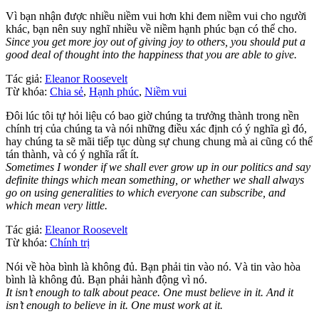
Vì bạn nhận được nhiều niềm vui hơn khi đem niềm vui cho người
khác, bạn nên suy nghĩ nhiều về niềm hạnh phúc bạn có thể cho.
Since you get more joy out of giving joy to others, you should put a
good deal of thought into the happiness that you are able to give.
Tác giả:
Eleanor Roosevelt
Từ khóa:
Chia sẻ
,
Hạnh phúc
,
Niềm vui
Đôi lúc tôi tự hỏi liệu có bao giờ chúng ta trưởng thành trong nền
chính trị của chúng ta và nói những điều xác định có ý nghĩa gì đó,
hay chúng ta sẽ mãi tiếp tục dùng sự chung chung mà ai cũng có thể
tán thành, và có ý nghĩa rất ít.
Sometimes I wonder if we shall ever grow up in our politics and say
definite things which mean something, or whether we shall always
go on using generalities to which everyone can subscribe, and
which mean very little.
Tác giả:
Eleanor Roosevelt
Từ khóa:
Chính trị
Nói về hòa bình là không đủ. Bạn phải tin vào nó. Và tin vào hòa
bình là không đủ. Bạn phải hành động vì nó.
It isn’t enough to talk about peace. One must believe in it. And it
isn’t enough to believe in it. One must work at it.