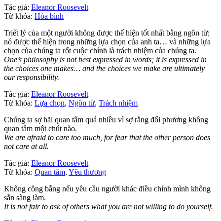
Tác giả:
Eleanor Roosevelt
Từ khóa:
Hòa bình
Triết lý của một người không được thể hiện tốt nhất bằng ngôn từ;
nó được thể hiện trong những lựa chọn của anh ta… và những lựa
chọn của chúng ta rốt cuộc chính là trách nhiệm của chúng ta.
One’s philosophy is not best expressed in words; it is expressed in
the choices one makes… and the choices we make are ultimately
our responsibility.
Tác giả:
Eleanor Roosevelt
Từ khóa:
Lựa chọn
,
Ngôn từ
,
Trách nhiệm
Chúng ta sợ hãi quan tâm quá nhiều vì sợ rằng đối phương không
quan tâm một chút nào.
We are afraid to care too much, for fear that the other person does
not care at all.
Tác giả:
Eleanor Roosevelt
Từ khóa:
Quan tâm
,
Yêu thương
Không công bằng nếu yêu cầu người khác điều chính mình không
sẵn sàng làm.
It is not fair to ask of others what you are not willing to do yourself.