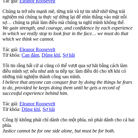
Tác giả:
Eleanor Roosevelt
Chúng ta trở nên mạnh mẽ, từng trải và tự tin nhờ nhờ từng trải
nghiệm mà chúng ta thực sự dừng lại để nhìn thẳng vào mặt nỗi
sợ… chúng ta phải làm điều mà chúng ta nghĩ mình không thể.
We gain strength, and courage, and confidence by each experience
in which we really stop to look fear in the face… we must do that
which we think we cannot.
Tác giả:
Eleanor Roosevelt
Từ khóa:
Can đảm
,
Dũng khí
,
Sợ hãi
Tôi tin rằng bất cứ ai cũng có thể vượt qua sợ hãi bằng cách làm
điều mình sợ; nếu như anh ta tiếp tục làm điều đó cho tới khi có
những trải nghiệm thành công sau mình.
I believe that anyone can conquer fear by doing the things he fears
to do, provided he keeps doing them until he gets a record of
successful experience behind him.
Tác giả:
Eleanor Roosevelt
Từ khóa:
Dũng khí
,
Sợ hãi
Công lý không phải chỉ dành cho một phía, nó phải dành cho cả hai
phía.
Justice cannot be for one side alone, but must be for both.