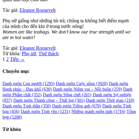
Tác giả:
Eleanor Roosevelt
Phụ nữ giống như những túi trà; chúng ta không biết điểm mạnh
của mình cho đến khi ở trong nước nóng!
Women are like teabags. We don’t know our true strength until we
are in hot water!
Tác giả:
Eleanor Roosevelt
Từ khóa:
Phụ nữ
,
Thử thách
Phân
1
2
Tiếp →
trang
Chuyên mục
bài
viết
Danh ngôn Con người
(1295)
Danh ngôn Cuộc sống
(3920)
Danh ngôn
Hạnh phúc – Đau khổ
(630)
Danh ngôn Niềm vui – Nỗi buồn
(259)
Danh
ngôn Phẩm chất
(352)
Danh ngôn Sống chết
(261)
Danh ngôn Sự nghiệp
(837)
Danh ngôn Thành công – Thất bại
(501)
Danh ngôn Thời gian
(210)
Danh ngôn Tinh thần
(350)
Danh ngôn Tiếng anh
(670)
Danh ngôn Tình
bạn
(456)
Danh ngôn Tình yêu
(1231)
Những mảnh ngôn tình
(1716)
Tổng
hợp
(5208)
Từ khóa