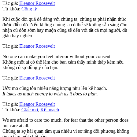
Tác giả:
Eleanor Roosevelt
Từ khóa:
Công lý
Khi cuộc đời quá dễ dàng với chúng ta, chúng ta phải nhận thức
được điều đó. Nếu không chúng ta có thể sẽ không sẵn sàng đón
nhận cú đòn sớm hay muộn cũng sẽ đến với tất cả mọi người, dù
giàu hay nghèo.
Tác giả:
Eleanor Roosevelt
No one can make you feel inferior without your consent.
Không một ai có thể làm cho bạn cảm thấy mình thấp kém nếu
không có sự đồng ý của bạn.
Tác giả:
Eleanor Roosevelt
Ước mơ cũng tốn nhiều năng lượng như lên kế hoạch.
It takes as much energy to wish as it does to plan.
Tác giả:
Eleanor Roosevelt
Từ khóa:
Giấc mơ
,
Kế hoạch
We are afraid to care too much, for fear that the other person does
not care at all.
Chúng ta sợ hãi quan tâm quá nhiều vì sợ rằng đối phương không
quan tâm một chút nào.