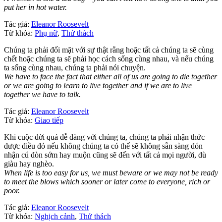
put her in hot water.
Tác giả:
Eleanor Roosevelt
Từ khóa:
Phụ nữ
,
Thử thách
Chúng ta phải đối mặt với sự thật rằng hoặc tất cả chúng ta sẽ cùng
chết hoặc chúng ta sẽ phải học cách sống cùng nhau, và nếu chúng
ta sống cùng nhau, chúng ta phải nói chuyện.
We have to face the fact that either all of us are going to die together
or we are going to learn to live together and if we are to live
together we have to talk.
Tác giả:
Eleanor Roosevelt
Từ khóa:
Giao tiếp
Khi cuộc đời quá dễ dàng với chúng ta, chúng ta phải nhận thức
được điều đó nếu không chúng ta có thể sẽ không sẵn sàng đón
nhận cú đòn sớm hay muộn cũng sẽ đến với tất cả mọi người, dù
giàu hay nghèo.
When life is too easy for us, we must beware or we may not be ready
to meet the blows which sooner or later come to everyone, rich or
poor.
Tác giả:
Eleanor Roosevelt
Từ khóa:
Nghịch cảnh
,
Thử thách