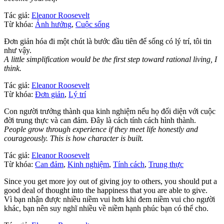
Tác giả:
Eleanor Roosevelt
Từ khóa:
Ảnh hưởng
,
Cuộc sống
Đơn giản hóa đi một chút là bước đầu tiên để sống có lý trí, tôi tin
như vậy.
A little simplification would be the first step toward rational living, I
think.
Tác giả:
Eleanor Roosevelt
Từ khóa:
Đơn giản
,
Lý trí
Con người trưởng thành qua kinh nghiệm nếu họ đối diện với cuộc
đời trung thực và can đảm. Đây là cách tính cách hình thành.
People grow through experience if they meet life honestly and
courageously. This is how character is built.
Tác giả:
Eleanor Roosevelt
Từ khóa:
Can đảm
,
Kinh nghiệm
,
Tính cách
,
Trung thực
Since you get more joy out of giving joy to others, you should put a
good deal of thought into the happiness that you are able to give.
Vì bạn nhận được nhiều niềm vui hơn khi đem niềm vui cho người
khác, bạn nên suy nghĩ nhiều về niềm hạnh phúc bạn có thể cho.