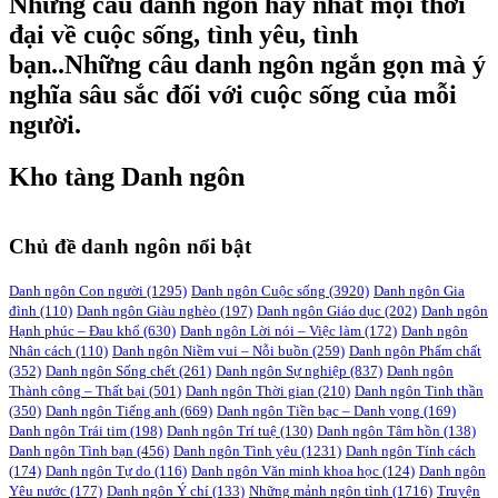
Những câu danh ngôn hay nhất mọi thời
đại về cuộc sống, tình yêu, tình
bạn..Những câu danh ngôn ngắn gọn mà ý
nghĩa sâu sắc đối với cuộc sống của mỗi
người.
Kho tàng Danh ngôn
Chủ đề danh ngôn nổi bật
Danh ngôn Con người
(1295)
Danh ngôn Cuộc sống
(3920)
Danh ngôn Gia
đình
(110)
Danh ngôn Giàu nghèo
(197)
Danh ngôn Giáo dục
(202)
Danh ngôn
Hạnh phúc – Đau khổ
(630)
Danh ngôn Lời nói – Việc làm
(172)
Danh ngôn
Nhân cách
(110)
Danh ngôn Niềm vui – Nỗi buồn
(259)
Danh ngôn Phẩm chất
(352)
Danh ngôn Sống chết
(261)
Danh ngôn Sự nghiệp
(837)
Danh ngôn
Thành công – Thất bại
(501)
Danh ngôn Thời gian
(210)
Danh ngôn Tinh thần
(350)
Danh ngôn Tiếng anh
(669)
Danh ngôn Tiền bạc – Danh vọng
(169)
Danh ngôn Trái tim
(198)
Danh ngôn Trí tuệ
(130)
Danh ngôn Tâm hồn
(138)
Danh ngôn Tình bạn
(456)
Danh ngôn Tình yêu
(1231)
Danh ngôn Tính cách
(174)
Danh ngôn Tự do
(116)
Danh ngôn Văn minh khoa học
(124)
Danh ngôn
Yêu nước
(177)
Danh ngôn Ý chí
(133)
Những mảnh ngôn tình
(1716)
Truyện