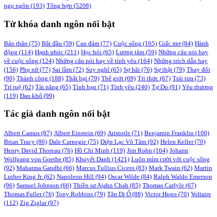
ngụ ngôn
(193)
Tổng hợp
(5208)
Từ khóa danh ngôn nổi bật
Bản thân
(75)
Bắt đầu
(59)
Can đảm
(77)
Cuộc sống
(165)
Giấc mơ
(84)
Hành
động
(114)
Hạnh phúc
(211)
Học hỏi
(65)
Lương tâm
(59)
Những câu nói hay
về cuộc sống
(124)
Những câu nói hay về tình yêu
(164)
Những trích dẫn hay
(156)
Phụ nữ
(77)
Sai lầm
(72)
Suy nghĩ
(65)
Sợ hãi
(76)
Sự thật
(79)
Thay đổi
(90)
Thành công
(188)
Thất bại
(79)
Thế giới
(69)
Tri thức
(67)
Trái tim
(73)
Trí tuệ
(62)
Tài năng
(65)
Tình bạn
(71)
Tình yêu
(240)
Tự Do
(91)
Yêu thương
(119)
Đau khổ
(99)
Tác giả danh ngôn nổi bật
Albert Camus
(87)
Albert Einstein
(69)
Aristotle
(71)
Benjamin Franklin
(100)
Brian Tracy
(86)
Dale Carnegie
(75)
Diệp Lạc Vô Tâm
(92)
Helen Keller
(70)
Henry David Thoreau
(76)
Hồ Chí Minh
(119)
Jim Rohn
(164)
Johann
Wolfgang von Goethe
(85)
Khuyết Danh
(1421)
Luôn mỉm cười với cuộc sống
(92)
Mahatma Gandhi
(66)
Marcus Tullius Cicero
(83)
Mark Twain
(62)
Martin
Luther King Jr.
(62)
Napoleon Hill
(94)
Oscar Wilde
(84)
Ralph Waldo Emerson
(96)
Samuel Johnson
(66)
Thiền sư Ajahn Chah
(85)
Thomas Carlyle
(67)
Thomas Fuller
(76)
Tony Robbins
(79)
Tân Di Ổ
(88)
Victor Hugo
(70)
Voltaire
(112)
Zig Ziglar
(97)