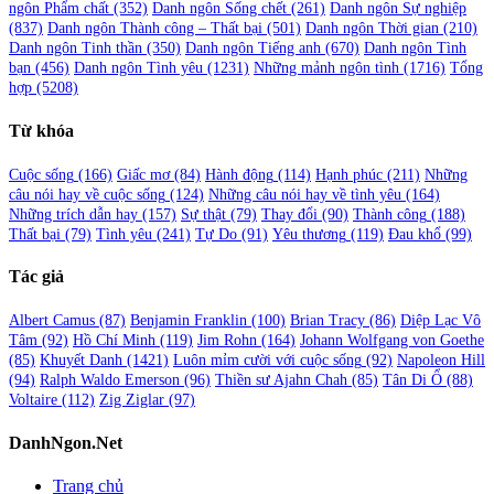
ngôn Phẩm chất
(352)
Danh ngôn Sống chết
(261)
Danh ngôn Sự nghiệp
(837)
Danh ngôn Thành công – Thất bại
(501)
Danh ngôn Thời gian
(210)
Danh ngôn Tinh thần
(350)
Danh ngôn Tiếng anh
(670)
Danh ngôn Tình
bạn
(456)
Danh ngôn Tình yêu
(1231)
Những mảnh ngôn tình
(1716)
Tổng
hợp
(5208)
Từ khóa
Cuộc sống
(166)
Giấc mơ
(84)
Hành động
(114)
Hạnh phúc
(211)
Những
câu nói hay về cuộc sống
(124)
Những câu nói hay về tình yêu
(164)
Những trích dẫn hay
(157)
Sự thật
(79)
Thay đổi
(90)
Thành công
(188)
Thất bại
(79)
Tình yêu
(241)
Tự Do
(91)
Yêu thương
(119)
Đau khổ
(99)
Tác giả
Albert Camus
(87)
Benjamin Franklin
(100)
Brian Tracy
(86)
Diệp Lạc Vô
Tâm
(92)
Hồ Chí Minh
(119)
Jim Rohn
(164)
Johann Wolfgang von Goethe
(85)
Khuyết Danh
(1421)
Luôn mỉm cười với cuộc sống
(92)
Napoleon Hill
(94)
Ralph Waldo Emerson
(96)
Thiền sư Ajahn Chah
(85)
Tân Di Ổ
(88)
Voltaire
(112)
Zig Ziglar
(97)
DanhNgon.Net
Trang chủ