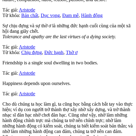
Tác giả:
Aristotle
Từ khóa:
Bản chất
,
Dục vọng
,
Đam mê
,
Hành động
Sự chịu đựng và sự thờ ơ là những đức hạnh cuối cùng của một xã
hội đang giãy chết.
Tolerance and apathy are the last virtues of a dying society.
Tác giả:
Aristotle
Từ khóa:
Chịu đựng
,
Đức hạnh
,
Thờ ơ
Friendship is a single soul dwelling in two bodies.
Tác giả:
Aristotle
Happiness depends upon ourselves.
Tác giả:
Aristotle
Cho dù chúng ta học làm gì, ta cũng học bằng cách bắt tay vào thực
hiện; ví dụ con người trở thành thợ xây nhờ xây dựng, và trở thành
nhạc sĩ đàn hạc nhờ chơi đàn hạc. Cũng như vậy, nhờ làm những
hành động chính trực mà chúng ta trở nên chính trực; nhờ làm
những hành động có kiểm soát, chúng ta biết kiểm soát bản thân; và
nhờ làm những hành động can đảm, chúng ta trở nên can đảm.