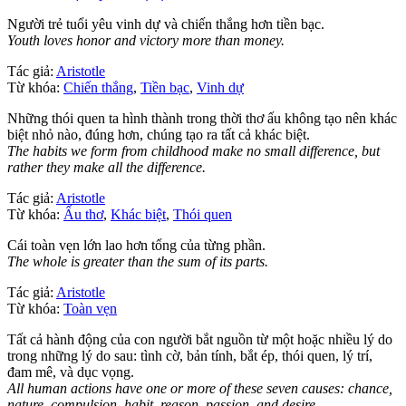
Người trẻ tuổi yêu vinh dự và chiến thắng hơn tiền bạc.
Youth loves honor and victory more than money.
Tác giả:
Aristotle
Từ khóa:
Chiến thắng
,
Tiền bạc
,
Vinh dự
Những thói quen ta hình thành trong thời thơ ấu không tạo nên khác
biệt nhỏ nào, đúng hơn, chúng tạo ra tất cả khác biệt.
The habits we form from childhood make no small difference, but
rather they make all the difference.
Tác giả:
Aristotle
Từ khóa:
Ấu thơ
,
Khác biệt
,
Thói quen
Cái toàn vẹn lớn lao hơn tổng của từng phần.
The whole is greater than the sum of its parts.
Tác giả:
Aristotle
Từ khóa:
Toàn vẹn
Tất cả hành động của con người bắt nguồn từ một hoặc nhiều lý do
trong những lý do sau: tình cờ, bản tính, bắt ép, thói quen, lý trí,
đam mê, và dục vọng.
All human actions have one or more of these seven causes: chance,
nature, compulsion, habit, reason, passion, and desire.