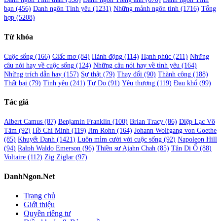
bạn
(456)
Danh ngôn Tình yêu
(1231)
Những mảnh ngôn tình
(1716)
Tổng
hợp
(5208)
Từ khóa
Cuộc sống
(166)
Giấc mơ
(84)
Hành động
(114)
Hạnh phúc
(211)
Những
câu nói hay về cuộc sống
(124)
Những câu nói hay về tình yêu
(164)
Những trích dẫn hay
(157)
Sự thật
(79)
Thay đổi
(90)
Thành công
(188)
Thất bại
(79)
Tình yêu
(241)
Tự Do
(91)
Yêu thương
(119)
Đau khổ
(99)
Tác giả
Albert Camus
(87)
Benjamin Franklin
(100)
Brian Tracy
(86)
Diệp Lạc Vô
Tâm
(92)
Hồ Chí Minh
(119)
Jim Rohn
(164)
Johann Wolfgang von Goethe
(85)
Khuyết Danh
(1421)
Luôn mỉm cười với cuộc sống
(92)
Napoleon Hill
(94)
Ralph Waldo Emerson
(96)
Thiền sư Ajahn Chah
(85)
Tân Di Ổ
(88)
Voltaire
(112)
Zig Ziglar
(97)
DanhNgon.Net
Trang chủ
Giới thiệu
Quyền riêng tư