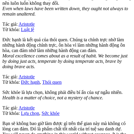
nên luôn luôn không thay đổi.
Even when laws have been written down, they ought not always to
remain unaltered.
Tác giả:
Aristotle
Từ khóa:
Luật lệ
Đức hạnh là kết quả của thói quen. Chúng ta chính trực nhờ làm
những hành động chính trực, ôn hòa vì làm những hành động ôn
hòa, can đảm nhờ làm những hành động can đảm.
Moral excellence comes about as a result of habit. We become just
by doing just acts, temperate by doing temperate acts, brave by
doing brave acts.
Tác giả:
Aristotle
Từ khóa:
Đức hạnh
,
Thói quen
Sức khỏe là lựa chọn, không phải điều bí ẩn của sự ngẫu nhiên.
Health is a matter of choice, not a mystery of chance.
Tác giả:
Aristotle
Từ khóa:
Lựa chọn
,
Sức khỏe
Bạn sẽ không bao giờ làm được gì trên thế gian này mà không có
lòng can đảm. Đó là phẩm chất tốt nhất của trí tuệ sau danh dự.