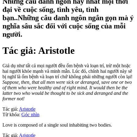
Những câu danh ngôn hay nhất mọi thời
đại về cuộc sống, tình yêu, tình
bạn..Những câu danh ngôn ngắn gọn mà ý
nghĩa sâu sắc đối với cuộc sống của mỗi
người.
Tác giả:
Aristotle
Giả dụ như tất cả mọi người đều ốm bệnh và loạn trí, trừ một hoặc
hai người khỏe mạnh và minh mẫn. Lúc đó, chính hai người này sẽ
bị nghĩ là ốm bệnh và loạn trí chứ không phải những người còn lại!
Suppose, then, that all men were sick or deranged, save one or two
of them who were healthy and of right mind. It would then be the
latter two who would be thought to be sick and deranged and the
former not!
Tác giả:
Aristotle
Từ khóa:
Góc nhìn
Love is composed of a single soul inhabiting two bodies.
Tác giả:
Aristotle