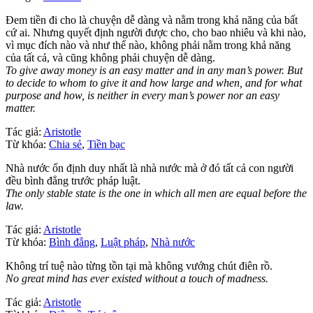
Đem tiền đi cho là chuyện dễ dàng và nằm trong khả năng của bất
cứ ai. Nhưng quyết định người được cho, cho bao nhiêu và khi nào,
vì mục đích nào và như thế nào, không phải nằm trong khả năng
của tất cả, và cũng không phải chuyện dễ dàng.
To give away money is an easy matter and in any man’s power. But
to decide to whom to give it and how large and when, and for what
purpose and how, is neither in every man’s power nor an easy
matter.
Tác giả:
Aristotle
Từ khóa:
Chia sẻ
,
Tiền bạc
Nhà nước ổn định duy nhất là nhà nước mà ở đó tất cả con người
đều bình đẳng trước pháp luật.
The only stable state is the one in which all men are equal before the
law.
Tác giả:
Aristotle
Từ khóa:
Bình đẳng
,
Luật pháp
,
Nhà nước
Không trí tuệ nào từng tồn tại mà không vướng chút điên rồ.
No great mind has ever existed without a touch of madness.
Tác giả:
Aristotle