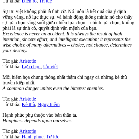
Từ khóa:
Điên rồ
,
Trí tuệ
Sự ưu việt không phải là tình cờ. Nó luôn là kết quả của ý định
vững vàng, nỗ lực thực sự, và hành động thông minh; nó cho thấy
sự lựa chọn sáng suốt giữa nhiều lựa chọn – chính lựa chọn, không
phải là sự tình cờ, quyết định vận mệnh của bạn.
Excellence is never an accident. It is always the result of high
intention, sincere effort, and intelligent execution; it represents the
wise choice of many alternatives – choice, not chance, determines
your destiny.
Tác giả:
Aristotle
Từ khóa:
Lựa chọn
,
Ưu việt
Mối hiểm họa chung thống nhất thậm chí ngay cả những kẻ thù
truyền kiếp nhất.
A common danger unites even the bitterest enemies.
Tác giả:
Aristotle
Từ khóa:
Kẻ thù
,
Nguy hiểm
Hạnh phúc phụ thuộc vào bản thân ta.
Happiness depends upon ourselves.
Tác giả:
Aristotle
Từ khóa:
Hạnh phúc
,
Tự lực