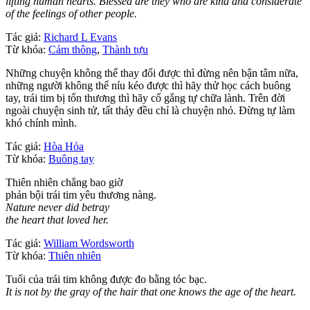
lifting human hearts. Blessed are they who are kind and considerate
of the feelings of other people.
Tác giả:
Richard L Evans
Từ khóa:
Cảm thông
,
Thành tựu
Những chuyện không thể thay đổi được thì đừng nên bận tâm nữa,
những người không thể níu kéo được thì hãy thử học cách buông
tay, trái tim bị tổn thương thì hãy cố gắng tự chữa lành. Trên đời
ngoài chuyện sinh tử, tất thảy đều chỉ là chuyện nhỏ. Đừng tự làm
khó chính mình.
Tác giả:
Hòa Hỏa
Từ khóa:
Buông tay
Thiên nhiên chẳng bao giờ
phản bội trái tim yêu thương nàng.
Nature never did betray
the heart that loved her.
Tác giả:
William Wordsworth
Từ khóa:
Thiên nhiên
Tuổi của trái tim không được đo bằng tóc bạc.
It is not by the gray of the hair that one knows the age of the heart.