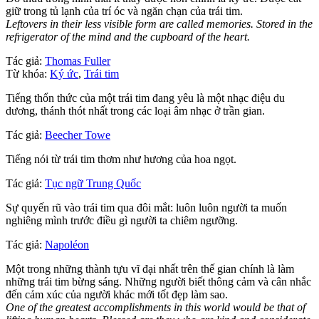
giữ trong tủ lạnh của trí óc và ngăn chạn của trái tim.
Leftovers in their less visible form are called memories. Stored in the
refrigerator of the mind and the cupboard of the heart.
Tác giả:
Thomas Fuller
Từ khóa:
Ký ức
,
Trái tim
Tiếng thổn thức của một trái tim đang yêu là một nhạc điệu du
dương, thánh thót nhất trong các loại âm nhạc ở trần gian.
Tác giả:
Beecher Towe
Tiếng nói từ trái tim thơm như hương của hoa ngọt.
Tác giả:
Tục ngữ Trung Quốc
Sự quyến rũ vào trái tim qua đôi mắt: luôn luôn người ta muốn
nghiêng mình trước điều gì người ta chiêm ngưỡng.
Tác giả:
Napoléon
Một trong những thành tựu vĩ đại nhất trên thế gian chính là làm
những trái tim bừng sáng. Những người biết thông cảm và cân nhắc
đến cảm xúc của người khác mới tốt đẹp làm sao.
One of the greatest accomplishments in this world would be that of