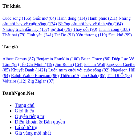
Từ khóa
Cuộc sống
(166)
Giấc mơ
(84)
Hành động
(114)
Hạnh phúc
(211)
Những
câu nói hay về cuộc sống
(124)
Những câu nói hay về tình yêu
(164)
Những trích dẫn hay
(157)
Sự thật
(79)
Thay đổi
(90)
Thành công
(188)
Thất bại
(79)
Tình yêu
(241)
Tự Do
(91)
Yêu thương
(119)
Đau khổ
(99)
Tác giả
Albert Camus
(87)
Benjamin Franklin
(100)
Brian Tracy
(86)
Diệp Lạc Vô
Tâm
(92)
Hồ Chí Minh
(119)
Jim Rohn
(164)
Johann Wolfgang von Goethe
(85)
Khuyết Danh
(1421)
Luôn mỉm cười với cuộc sống
(92)
Napoleon Hill
(94)
Ralph Waldo Emerson
(96)
Thiền sư Ajahn Chah
(85)
Tân Di Ổ
(88)
Voltaire
(112)
Zig Ziglar
(97)
DanhNgon.Net
Trang chủ
Giới thiệu
Quyền riêng tư
Điều khoản & Bản quyền
Lá số tứ trụ
Giá vàng mới nhất