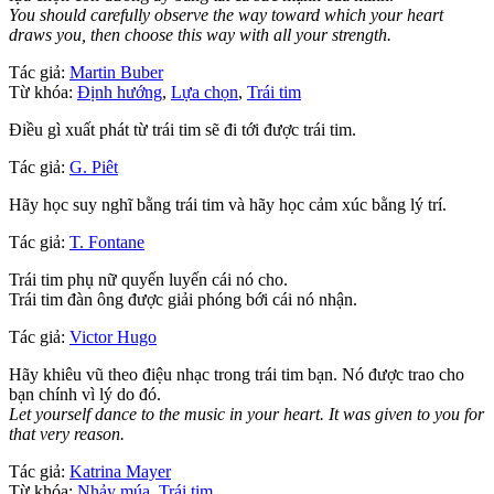
You should carefully observe the way toward which your heart
draws you, then choose this way with all your strength.
Tác giả:
Martin Buber
Từ khóa:
Định hướng
,
Lựa chọn
,
Trái tim
Điều gì xuất phát từ trái tim sẽ đi tới được trái tim.
Tác giả:
G. Piêt
Hãy học suy nghĩ bằng trái tim và hãy học cảm xúc bằng lý trí.
Tác giả:
T. Fontane
Trái tim phụ nữ quyến luyến cái nó cho.
Trái tim đàn ông được giải phóng bới cái nó nhận.
Tác giả:
Victor Hugo
Hãy khiêu vũ theo điệu nhạc trong trái tim bạn. Nó được trao cho
bạn chính vì lý do đó.
Let yourself dance to the music in your heart. It was given to you for
that very reason.
Tác giả:
Katrina Mayer
Từ khóa:
Nhảy múa
,
Trái tim