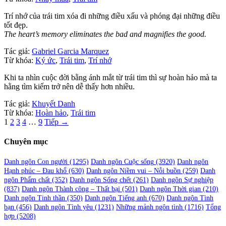
Trí nhớ của trái tim xóa đi những điều xấu và phóng đại những điều
tốt đẹp.
The heart’s memory eliminates the bad and magnifies the good.
Tác giả:
Gabriel Garcia Marquez
Từ khóa:
Ký ức
,
Trái tim
,
Trí nhớ
Khi ta nhìn cuộc đời bằng ánh mắt từ trái tim thì sự hoàn hảo mà ta
hằng tìm kiếm trở nên dễ thấy hơn nhiều.
Tác giả:
Khuyết Danh
Từ khóa:
Hoàn hảo
,
Trái tim
Phân
1
2
3
4
…
9
Tiếp →
trang
Chuyên mục
bài
viết
Danh ngôn Con người
(1295)
Danh ngôn Cuộc sống
(3920)
Danh ngôn
Hạnh phúc – Đau khổ
(630)
Danh ngôn Niềm vui – Nỗi buồn
(259)
Danh
ngôn Phẩm chất
(352)
Danh ngôn Sống chết
(261)
Danh ngôn Sự nghiệp
(837)
Danh ngôn Thành công – Thất bại
(501)
Danh ngôn Thời gian
(210)
Danh ngôn Tinh thần
(350)
Danh ngôn Tiếng anh
(670)
Danh ngôn Tình
bạn
(456)
Danh ngôn Tình yêu
(1231)
Những mảnh ngôn tình
(1716)
Tổng
hợp
(5208)