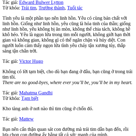
Tác giả:
Edward Bulwer Lytton
Từ khóa:
Trái tim
,
Trưởng thành
,
Tuổi tác
Tình yêu là một phần tạo nên linh hồn. Yêu có cùng bản chất với
linh hồn. Giống như linh hồn, yêu cũng là hỏa tinh của thần; giống
như linh hồn, yêu không bị ăn mòn, không thể chia tách, không hề
khô héo. Yêu là ngọn lửa trong tim mỗi người, không giới hạn thời
gian và không gian, không gì có thể ngăn chặn và hủy diệt. Con
người luôn cảm thấy ngọn lửa tình yêu cháy tận xương tủy, thắp
sáng tận chân trời.
Tác giả:
Victor Hugo
Không có lời tạm biệt, cho dù bạn đang ở đâu, bạn cũng ở trong trái
tim tôi.
There are no good-byes, where ever you’ll be, you’ll be in my heart.
Tác giả:
Mahatma Gandhi
Từ khóa:
Tạm biệt
Kho tàng anh ở nơi nào thì tim cũng ở chốn đó.
Tác giả:
Mattew
Bạn nên cẩn thận quan sát con đường mà trái tim dẫn bạn đến, rồi
lựa chọn con đường ấy bằng tất cả sức mạnh của mình.