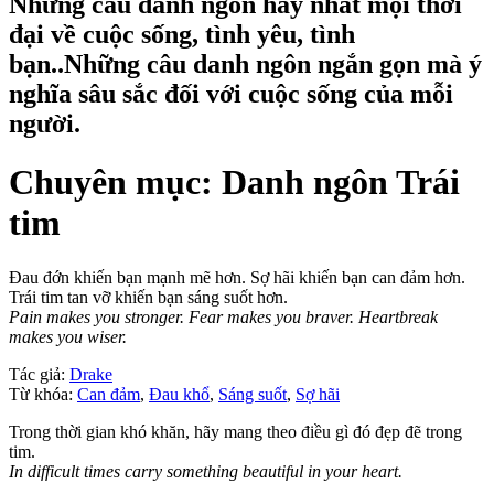
Những câu danh ngôn hay nhất mọi thời
đại về cuộc sống, tình yêu, tình
bạn..Những câu danh ngôn ngắn gọn mà ý
nghĩa sâu sắc đối với cuộc sống của mỗi
người.
Chuyên mục: Danh ngôn Trái
tim
Đau đớn khiến bạn mạnh mẽ hơn. Sợ hãi khiến bạn can đảm hơn.
Trái tim tan vỡ khiến bạn sáng suốt hơn.
Pain makes you stronger. Fear makes you braver. Heartbreak
makes you wiser.
Tác giả:
Drake
Từ khóa:
Can đảm
,
Đau khổ
,
Sáng suốt
,
Sợ hãi
Trong thời gian khó khăn, hãy mang theo điều gì đó đẹp đẽ trong
tim.
In difficult times carry something beautiful in your heart.