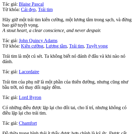
Tác giả:
Blaise Pascal
Từ khóa:
Cái đẹp
,
Trái tim
Hãy giữ một trái tim kiên cường, một lương tâm trong sạch, và đừng
bao giờ tuyệt vọng.
A stout heart, a clear conscience, and never despair.
Tác giả:
John Quincy Adams
Từ khóa:
Kiên cường
,
Lương tâm
,
Trái tim
,
Tuyệt vọng
Trái tim là một cú sét. Ta không biết nó đánh ở đâu và khi nào nó
đánh.
Tác giả:
Lacordaire
Trái tim của phụ nữ là một phần của thiên đường, nhưng cũng như
bầu trời, nó thay đổi ngày đêm.
Tác giả:
Lord Byron
Có những điều được lặp lại cho đôi tai, cho lí trí, nhưng không có
điều lặp lại cho trái tim.
Tác giả:
Chamfort
Đồ thừa trong hình thái ít thấy được hơn chính là ký ức. Được cất