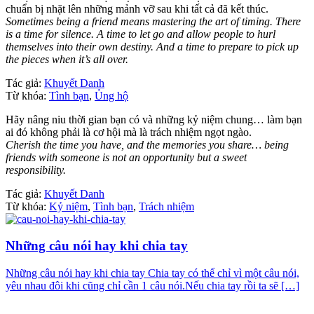
chuẩn bị nhặt lên những mảnh vỡ sau khi tất cả đã kết thúc.
Sometimes being a friend means mastering the art of timing. There
is a time for silence. A time to let go and allow people to hurl
themselves into their own destiny. And a time to prepare to pick up
the pieces when it’s all over.
Tác giả:
Khuyết Danh
Từ khóa:
Tình bạn
,
Ủng hộ
Hãy nâng niu thời gian bạn có và những kỷ niệm chung… làm bạn
ai đó không phải là cơ hội mà là trách nhiệm ngọt ngào.
Cherish the time you have, and the memories you share… being
friends with someone is not an opportunity but a sweet
responsibility.
Tác giả:
Khuyết Danh
Từ khóa:
Kỷ niệm
,
Tình bạn
,
Trách nhiệm
Những câu nói hay khi chia tay
Những câu nói hay khi chia tay Chia tay có thể chỉ vì một câu nói,
yêu nhau đôi khi cũng chỉ cần 1 câu nói.Nếu chia tay rồi ta sẽ […]