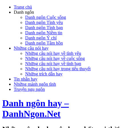
Trang chủ
Danh ngôn
Danh ngôn Cuộc sống
Danh ngôn Tình yêu
Danh ngôn Tình bạn
Danh ngôn Niềm tin
Danh ngôn Ý chí
Danh ngôn Tâm hồn
Những câu nói hay
Những câu nói hay về tình yêu
Những câu nói hay về cuộc sống
Những câu nói hay về tình bạn
Những câu nói hay trong tiểu thuyết
Những trích dẫn hay
Tin nhắn hay
Những mảnh ngôn tình
Truyện ngụ ngôn
Danh ngôn hay –
DanhNgon.Net