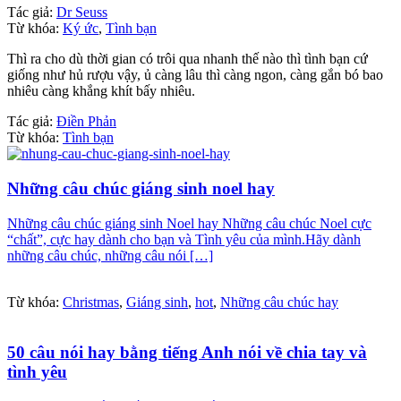
Tác giả:
Dr Seuss
Từ khóa:
Ký ức
,
Tình bạn
Thì ra cho dù thời gian có trôi qua nhanh thế nào thì tình bạn cứ
giống như hủ rượu vậy, ủ càng lâu thì càng ngon, càng gắn bó bao
nhiêu càng khắng khít bấy nhiêu.
Tác giả:
Điền Phản
Từ khóa:
Tình bạn
Những câu chúc giáng sinh noel hay
Những câu chúc giáng sinh Noel hay Những câu chúc Noel cực
“chất”, cực hay dành cho bạn và Tình yêu của mình.Hãy dành
những câu chúc, những câu nói […]
Từ khóa:
Christmas
,
Giáng sinh
,
hot
,
Những câu chúc hay
50 câu nói hay bằng tiếng Anh nói về chia tay và
tình yêu