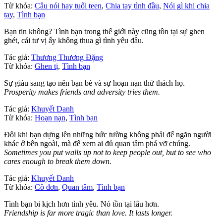
Từ khóa:
Câu nói hay tuổi teen
,
Chia tay tình đầu
,
Nói gì khi chia
tay
,
Tình bạn
Bạn tin không? Tình bạn trong thế giới này cũng tồn tại sự ghen
ghét, cái tư vị ấy không thua gì tình yêu đâu.
Tác giả:
Thương Thương Đặng
Từ khóa:
Ghen tị
,
Tình bạn
Sự giàu sang tạo nên bạn bè và sự hoạn nạn thử thách họ.
Prosperity makes friends and adversity tries them.
Tác giả:
Khuyết Danh
Từ khóa:
Hoạn nạn
,
Tình bạn
Đôi khi bạn dựng lên những bức tường không phải để ngăn người
khác ở bên ngoài, mà để xem ai đủ quan tâm phá vỡ chúng.
Sometimes you put walls up not to keep people out, but to see who
cares enough to break them down.
Tác giả:
Khuyết Danh
Từ khóa:
Cô đơn
,
Quan tâm
,
Tình bạn
Tình bạn bi kịch hơn tình yêu. Nó tồn tại lâu hơn.
Friendship is far more tragic than love. It lasts longer.