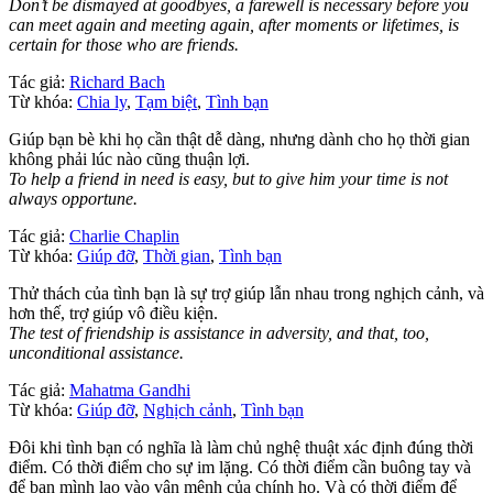
Don’t be dismayed at goodbyes, a farewell is necessary before you
can meet again and meeting again, after moments or lifetimes, is
certain for those who are friends.
Tác giả:
Richard Bach
Từ khóa:
Chia ly
,
Tạm biệt
,
Tình bạn
Giúp bạn bè khi họ cần thật dễ dàng, nhưng dành cho họ thời gian
không phải lúc nào cũng thuận lợi.
To help a friend in need is easy, but to give him your time is not
always opportune.
Tác giả:
Charlie Chaplin
Từ khóa:
Giúp đỡ
,
Thời gian
,
Tình bạn
Thử thách của tình bạn là sự trợ giúp lẫn nhau trong nghịch cảnh, và
hơn thế, trợ giúp vô điều kiện.
The test of friendship is assistance in adversity, and that, too,
unconditional assistance.
Tác giả:
Mahatma Gandhi
Từ khóa:
Giúp đỡ
,
Nghịch cảnh
,
Tình bạn
Đôi khi tình bạn có nghĩa là làm chủ nghệ thuật xác định đúng thời
điểm. Có thời điểm cho sự im lặng. Có thời điểm cần buông tay và
để bạn mình lao vào vận mệnh của chính họ. Và có thời điểm để