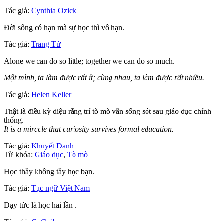
Tác giả:
Cynthia Ozick
Đời sống có hạn mà sự học thì vô hạn.
Tác giả:
Trang Tử
Alone we can do so little; together we can do so much.
Một mình, ta làm được rất ít; cùng nhau, ta làm được rất nhiều.
Tác giả:
Helen Keller
Thật là điều kỳ diệu rằng trí tò mò vẫn sống sót sau giáo dục chính
thống.
It is a miracle that curiosity survives formal education.
Tác giả:
Khuyết Danh
Từ khóa:
Giáo dục
,
Tò mò
Học thầy không tầy học bạn.
Tác giả:
Tục ngữ Việt Nam
Dạy tức là học hai lần .