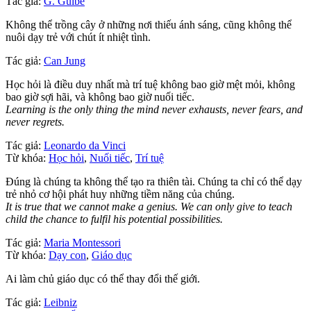
Tác giả:
G. Guibe
Không thể trồng cây ở những nơi thiếu ánh sáng, cũng không thể
nuôi dạy trẻ với chút ít nhiệt tình.
Tác giả:
Can Jung
Học hỏi là điều duy nhất mà trí tuệ không bao giờ mệt mỏi, không
bao giờ sợi hãi, và không bao giờ nuối tiếc.
Learning is the only thing the mind never exhausts, never fears, and
never regrets.
Tác giả:
Leonardo da Vinci
Từ khóa:
Học hỏi
,
Nuối tiếc
,
Trí tuệ
Đúng là chúng ta không thể tạo ra thiên tài. Chúng ta chỉ có thể dạy
trẻ nhỏ cơ hội phát huy những tiềm năng của chúng.
It is true that we cannot make a genius. We can only give to teach
child the chance to fulfil his potential possibilities.
Tác giả:
Maria Montessori
Từ khóa:
Dạy con
,
Giáo dục
Ai làm chủ giáo dục có thể thay đổi thế giới.
Tác giả:
Leibniz