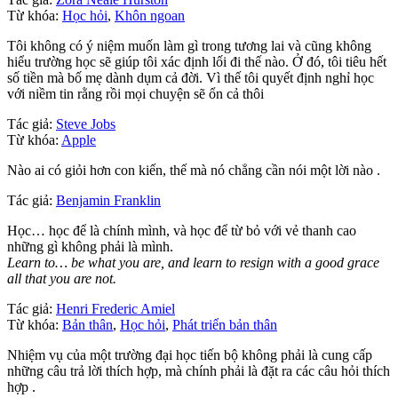
Từ khóa:
Học hỏi
,
Khôn ngoan
Tôi không có ý niệm muốn làm gì trong tương lai và cũng không
hiểu trường học sẽ giúp tôi xác định lối đi thế nào. Ở đó, tôi tiêu hết
số tiền mà bố mẹ dành dụm cả đời. Vì thế tôi quyết định nghỉ học
với niềm tin rằng rồi mọi chuyện sẽ ổn cả thôi
Tác giả:
Steve Jobs
Từ khóa:
Apple
Nào ai có giỏi hơn con kiến, thế mà nó chẳng cần nói một lời nào .
Tác giả:
Benjamin Franklin
Học… học để là chính mình, và học để từ bỏ với vẻ thanh cao
những gì không phải là mình.
Learn to… be what you are, and learn to resign with a good grace
all that you are not.
Tác giả:
Henri Frederic Amiel
Từ khóa:
Bản thân
,
Học hỏi
,
Phát triển bản thân
Nhiệm vụ của một trường đại học tiến bộ không phải là cung cấp
những câu trả lời thích hợp, mà chính phải là đặt ra các câu hỏi thích
hợp .