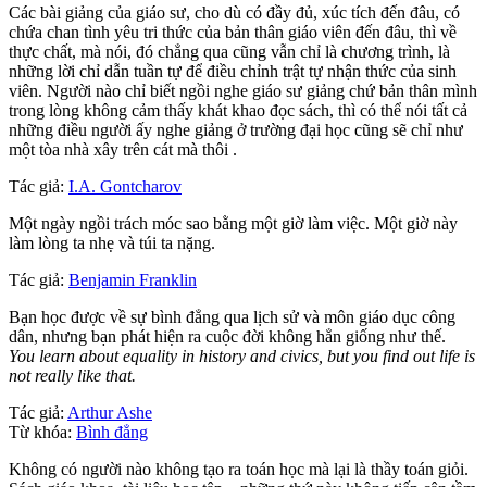
Các bài giảng của giáo sư, cho dù có đầy đủ, xúc tích đến đâu, có
chứa chan tình yêu tri thức của bản thân giáo viên đến đâu, thì về
thực chất, mà nói, đó chẳng qua cũng vẫn chỉ là chương trình, là
những lời chỉ dẫn tuần tự để điều chỉnh trật tự nhận thức của sinh
viên. Người nào chỉ biết ngồi nghe giáo sư giảng chứ bản thân mình
trong lòng không cảm thấy khát khao đọc sách, thì có thể nói tất cả
những điều người ấy nghe giảng ở trường đại học cũng sẽ chỉ như
một tòa nhà xây trên cát mà thôi .
Tác giả:
I.A. Gontcharov
Một ngày ngồi trách móc sao bằng một giờ làm việc. Một giờ này
làm lòng ta nhẹ và túi ta nặng.
Tác giả:
Benjamin Franklin
Bạn học được về sự bình đẳng qua lịch sử và môn giáo dục công
dân, nhưng bạn phát hiện ra cuộc đời không hẳn giống như thế.
You learn about equality in history and civics, but you find out life is
not really like that.
Tác giả:
Arthur Ashe
Từ khóa:
Bình đẳng
Không có người nào không tạo ra toán học mà lại là thầy toán giỏi.