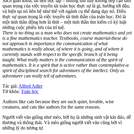
Sách giáo khoa, tài liệu học tập – những thứ này không tiếp cận tầm
quan trọng của việc truyền tải toán học thực sự là gì, hướng tới đâu,
và hiện tại nó liên hệ như thế với ngành cụ thể đang dạy nó. Điều
thực sự quan trọng là việc truyền tải tinh thần của toán học. Đó là
một tinh thần động hơn là tĩnh – một tinh thần tìm kiếm có kỷ luật
những cuộc phiêu lưu của trí tuệ.
There is no thing as a man who does not create mathematics and yet
is a fine mathematics teacher. Textbooks, course material-these do
not approach in importance the communication of what
mathematics is really about, of where it is going, and of where it
currently stands with respect to the specific branch of it being
taught. What really matters is the communication of the spirit of
mathematics. It is a spirit that is active rather than contemplative-a
spirit of disciplined search for adventures of the intellect. Only as
adventurer can really tell of adventures.
Tác giả:
Alfred Adler
Từ khóa:
Toán học
Authors like cats because they are such quiet, lovable, wise
creatures, and cats like authors for the same reasons.
Người viết văn giống như mèo, bởi họ là những sinh vật kín đáo, dễ
thương và thông thái. Và mèo giống người viết văn cũng bởi vì
những lý do tương tự.