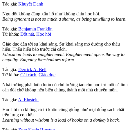
Tác giả:
Khuyết Danh
Ngu dốt không đáng xấu hổ như không chịu học hỏi.
Being ignorant is not so much a shame, as being unwilling to learn.
Tác giả:
Benjamin Franklin
Từ khóa:
Dốt nát
,
Học hỏi
Giáo dục dẫn tới sự khai sáng. Sự khai sáng mở đường cho thấu
hiểu. Thấu hiểu báo trước cải cách.
Education leads to enlightenment. Enlightenment opens the way to
empathy. Empathy foreshadows reform.
Tác giả:
Derrick A. Bell
Từ khóa:
Cải cách
,
Giáo dục
Nhà trường phải luôn luôn có chủ trương tạo cho học trò một cá tính
cân đối chớ không nên biến chúng thành một nhà chuyên môn.
Tác giả:
A. Einstein
Học hỏi mà không có trí khôn cũng giống như một đống sách chất
trên lưng con lừa.
Learning without wisdom is a load of books on a donkey’s back.
Tác giả:
Zora Neale Hurston