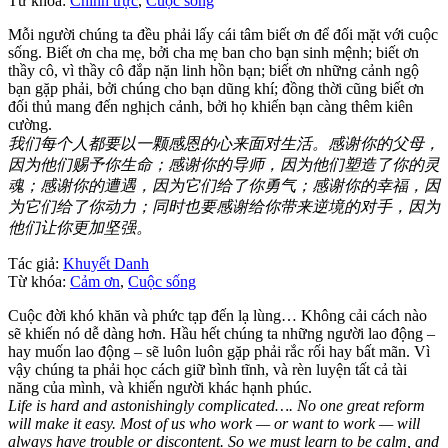
Từ khóa:
Chính trực
,
Cuộc sống
Mỗi người chúng ta đều phải lấy cái tâm biết ơn để đối mặt với cuộc
sống. Biết ơn cha mẹ, bởi cha mẹ ban cho bạn sinh mệnh; biết ơn
thầy cô, vì thầy cô đắp nặn linh hồn bạn; biết ơn những cảnh ngộ
bạn gặp phải, bởi chúng cho bạn dũng khí; đồng thời cũng biết ơn
đối thủ mang đến nghịch cảnh, bởi họ khiến bạn càng thêm kiên
cường.
我们每个人都要以一颗感恩的心来面对生活。感谢你的父母，
因为他们赐予你生命；感谢你的导师，因为他们塑造了你的灵
魂；感谢你的遭遇，因为它们给了你勇气；感谢你的幸福，因
为它们给了你动力；同时也要感谢给你带来逆境的对手，因为
他们让你更加坚强。
Tác giả:
Khuyết Danh
Từ khóa:
Cảm ơn
,
Cuộc sống
Cuộc đời khó khăn và phức tạp đến lạ lùng… Không cải cách nào
sẽ khiến nó dễ dàng hơn. Hầu hết chúng ta những người lao động –
hay muốn lao động – sẽ luôn luôn gặp phải rắc rối hay bất mãn. Vì
vậy chúng ta phải học cách giữ bình tĩnh, và rèn luyện tất cả tài
năng của mình, và khiến người khác hạnh phúc.
Life is hard and astonishingly complicated…. No one great reform
will make it easy. Most of us who work — or want to work — will
always have trouble or discontent. So we must learn to be calm, and