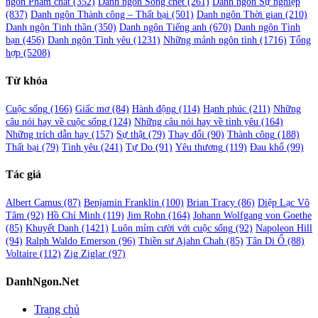
ngôn Phẩm chất
(352)
Danh ngôn Sống chết
(261)
Danh ngôn Sự nghiệp
(837)
Danh ngôn Thành công – Thất bại
(501)
Danh ngôn Thời gian
(210)
Danh ngôn Tinh thần
(350)
Danh ngôn Tiếng anh
(670)
Danh ngôn Tình
bạn
(456)
Danh ngôn Tình yêu
(1231)
Những mảnh ngôn tình
(1716)
Tổng
hợp
(5208)
Từ khóa
Cuộc sống
(166)
Giấc mơ
(84)
Hành động
(114)
Hạnh phúc
(211)
Những
câu nói hay về cuộc sống
(124)
Những câu nói hay về tình yêu
(164)
Những trích dẫn hay
(157)
Sự thật
(79)
Thay đổi
(90)
Thành công
(188)
Thất bại
(79)
Tình yêu
(241)
Tự Do
(91)
Yêu thương
(119)
Đau khổ
(99)
Tác giả
Albert Camus
(87)
Benjamin Franklin
(100)
Brian Tracy
(86)
Diệp Lạc Vô
Tâm
(92)
Hồ Chí Minh
(119)
Jim Rohn
(164)
Johann Wolfgang von Goethe
(85)
Khuyết Danh
(1421)
Luôn mỉm cười với cuộc sống
(92)
Napoleon Hill
(94)
Ralph Waldo Emerson
(96)
Thiền sư Ajahn Chah
(85)
Tân Di Ổ
(88)
Voltaire
(112)
Zig Ziglar
(97)
DanhNgon.Net
Trang chủ