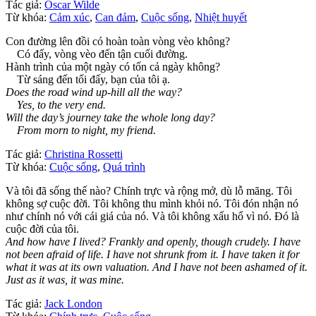
Tác giả:
Oscar Wilde
Từ khóa:
Cảm xúc
,
Can đảm
,
Cuộc sống
,
Nhiệt huyết
Con đường lên đồi có hoàn toàn vòng vèo không?
Có đấy, vòng vèo đến tận cuối đường.
Hành trình của một ngày có tốn cả ngày không?
Từ sáng đến tối đấy, bạn của tôi ạ.
Does the road wind up-hill all the way?
Yes, to the very end.
Will the day’s journey take the whole long day?
From morn to night, my friend.
Tác giả:
Christina Rossetti
Từ khóa:
Cuộc sống
,
Quá trình
Và tôi đã sống thế nào? Chính trực và rộng mở, dù lỗ mãng. Tôi
không sợ cuộc đời. Tôi không thu mình khỏi nó. Tôi đón nhận nó
như chính nó với cái giá của nó. Và tôi không xấu hổ vì nó. Đó là
cuộc đời của tôi.
And how have I lived? Frankly and openly, though crudely. I have
not been afraid of life. I have not shrunk from it. I have taken it for
what it was at its own valuation. And I have not been ashamed of it.
Just as it was, it was mine.
Tác giả:
Jack London