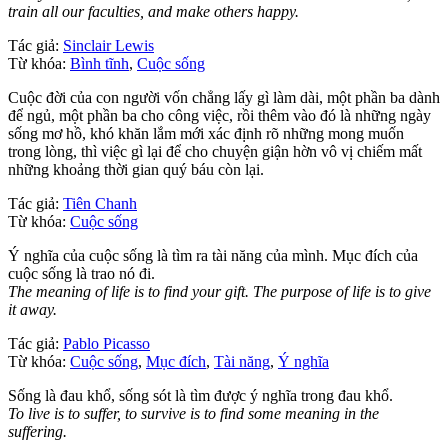
train all our faculties, and make others happy.
Tác giả:
Sinclair Lewis
Từ khóa:
Bình tĩnh
,
Cuộc sống
Cuộc đời của con người vốn chẳng lấy gì làm dài, một phần ba dành
để ngủ, một phần ba cho công việc, rồi thêm vào đó là những ngày
sống mơ hồ, khó khăn lắm mới xác định rõ những mong muốn
trong lòng, thì việc gì lại để cho chuyện giận hờn vô vị chiếm mất
những khoảng thời gian quý báu còn lại.
Tác giả:
Tiên Chanh
Từ khóa:
Cuộc sống
Ý nghĩa của cuộc sống là tìm ra tài năng của mình. Mục đích của
cuộc sống là trao nó đi.
The meaning of life is to find your gift. The purpose of life is to give
it away.
Tác giả:
Pablo Picasso
Từ khóa:
Cuộc sống
,
Mục đích
,
Tài năng
,
Ý nghĩa
Sống là đau khổ, sống sót là tìm được ý nghĩa trong đau khổ.
To live is to suffer, to survive is to find some meaning in the
suffering.