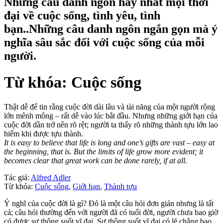
Những câu danh ngôn hay nhất mọi thời
đại về cuộc sống, tình yêu, tình
bạn..Những câu danh ngôn ngắn gọn mà ý
nghĩa sâu sắc đối với cuộc sống của mỗi
người.
Từ khóa: Cuộc sống
Thật dễ để tin rằng cuộc đời dài lâu và tài năng của một người rộng
lớn mênh mông – rất dễ vào lúc bắt đầu. Nhưng những giới hạn của
cuộc đời dần trở nên rõ rệt; người ta thấy rõ những thành tựu lớn lao
hiếm khi được tựu thành.
It is easy to believe that life is long and one’s gifts are vast – easy at
the beginning, that is. But the limits of life grow more evident; it
becomes clear that great work can be done rarely, if at all.
Tác giả:
Alfred Adler
Từ khóa:
Cuộc sống
,
Giới hạn
,
Thành tựu
Ý nghĩ của cuộc đời là gì? Đó là một câu hỏi đơn giản nhưng là tất
cả; câu hỏi thường đến với người đã có tuổi đời, người chưa bao giờ
có được sự thông suốt vĩ đại. Sự thông suốt vĩ đại có lẽ chẳng bao