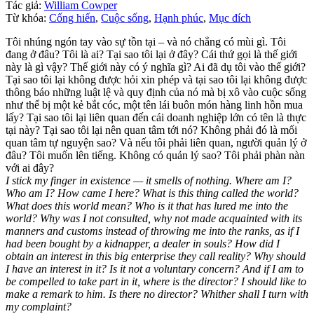
Tác giả:
William Cowper
Từ khóa:
Cống hiến
,
Cuộc sống
,
Hạnh phúc
,
Mục đích
Tôi nhúng ngón tay vào sự tồn tại – và nó chẳng có mùi gì. Tôi
đang ở đâu? Tôi là ai? Tại sao tôi lại ở đây? Cái thứ gọi là thế giới
này là gì vậy? Thế giới này có ý nghĩa gì? Ai đã dụ tôi vào thế giới?
Tại sao tôi lại không được hỏi xin phép và tại sao tôi lại không được
thông báo những luật lệ và quy định của nó mà bị xô vào cuộc sống
như thể bị một kẻ bắt cóc, một tên lái buôn món hàng linh hồn mua
lấy? Tại sao tôi lại liên quan đến cái doanh nghiệp lớn có tên là thực
tại này? Tại sao tôi lại nên quan tâm tới nó? Không phải đó là mối
quan tâm tự nguyện sao? Và nếu tôi phải liên quan, người quản lý ở
đâu? Tôi muốn lên tiếng. Không có quản lý sao? Tôi phải phàn nàn
với ai đây?
I stick my finger in existence — it smells of nothing. Where am I?
Who am I? How came I here? What is this thing called the world?
What does this world mean? Who is it that has lured me into the
world? Why was I not consulted, why not made acquainted with its
manners and customs instead of throwing me into the ranks, as if I
had been bought by a kidnapper, a dealer in souls? How did I
obtain an interest in this big enterprise they call reality? Why should
I have an interest in it? Is it not a voluntary concern? And if I am to
be compelled to take part in it, where is the director? I should like to
make a remark to him. Is there no director? Whither shall I turn with
my complaint?