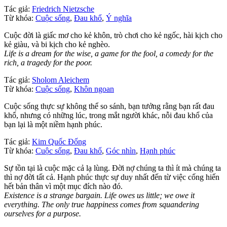
Tác giả:
Friedrich Nietzsche
Từ khóa:
Cuộc sống
,
Đau khổ
,
Ý nghĩa
Cuộc đời là giấc mơ cho kẻ khôn, trò chơi cho kẻ ngốc, hài kịch cho
kẻ giàu, và bi kịch cho kẻ nghèo.
Life is a dream for the wise, a game for the fool, a comedy for the
rich, a tragedy for the poor.
Tác giả:
Sholom Aleichem
Từ khóa:
Cuộc sống
,
Khôn ngoan
Cuộc sống thực sự không thể so sánh, bạn tưởng rằng bạn rất đau
khổ, nhưng có những lúc, trong mắt người khác, nỗi đau khổ của
bạn lại là một niềm hạnh phúc.
Tác giả:
Kim Quốc Đống
Từ khóa:
Cuộc sống
,
Đau khổ
,
Góc nhìn
,
Hạnh phúc
Sự tồn tại là cuộc mặc cả lạ lùng. Đời nợ chúng ta thì ít mà chúng ta
thì nợ đời tất cả. Hạnh phúc thực sự duy nhất đến từ việc cống hiến
hết bản thân vì một mục đích nào đó.
Existence is a strange bargain. Life owes us little; we owe it
everything. The only true happiness comes from squandering
ourselves for a purpose.