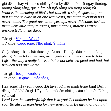
giờ đến. Thay vì thế, có những điều kỳ diệu nhỏ nhặt ngày thường,
những vầng sáng, que diêm bất ngờ bừng lên trong bóng tối.
What is the meaning of life? That was all- a simple question; one
that tended to close in on one with years, the great revelation had
never come. The great revelation perhaps never did come. Instead
there were little daily miracles, illuminations, matches struck
unexpectedly in the dark.
Tác giả:
Virginia Woolf
Từ khóa:
Cuộc sống
,
Nhỏ nhặt
,
Ý nghĩa
Cuộc sống – bản chất thực sự của nó – là cuộc đấu tranh không
phải giữa cái tốt và cái xấu, mà là giữa cái xấu và cái xấu tệ hơn.
Life – the way it really is – is a battle not between good and bad, but
between bad and worse.
Tác giả:
Joseph Brodsky
Từ khóa:
Bi quan
,
Cuộc sống
Hãy sống! Hãy sống cuộc đời tuyệt vời náu mình trong bạn! Đừng
để bạn bỏ lỡ điều gì. Hãy luôn tìm kiếm những cảm xúc mới. Đừng
sợ gì cả!
Live! Live the wonderful life that is in you! Let nothing be lost upon
you. Be always searching for new sensations. Be afraid of nothing!