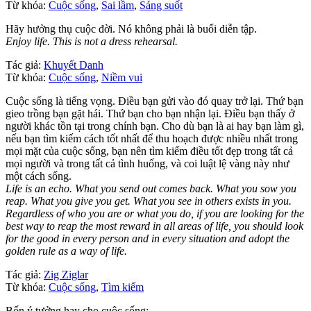
Từ khóa:
Cuộc sống
,
Sai lầm
,
Sáng suốt
Hãy hưởng thụ cuộc đời. Nó không phải là buổi diễn tập.
Enjoy life. This is not a dress rehearsal.
Tác giả:
Khuyết Danh
Từ khóa:
Cuộc sống
,
Niềm vui
Cuộc sống là tiếng vọng. Điều bạn gửi vào đó quay trở lại. Thứ bạn
gieo trồng bạn gặt hái. Thứ bạn cho bạn nhận lại. Điều bạn thấy ở
người khác tồn tại trong chính bạn. Cho dù bạn là ai hay bạn làm gì,
nếu bạn tìm kiếm cách tốt nhất để thu hoạch được nhiều nhất trong
mọi mặt của cuộc sống, bạn nên tìm kiếm điều tốt đẹp trong tất cả
mọi người và trong tất cả tình huống, và coi luật lệ vàng này như
một cách sống.
Life is an echo. What you send out comes back. What you sow you
reap. What you give you get. What you see in others exists in you.
Regardless of who you are or what you do, if you are looking for the
best way to reap the most reward in all areas of life, you should look
for the good in every person and in every situation and adopt the
golden rule as a way of life.
Tác giả:
Zig Ziglar
Từ khóa:
Cuộc sống
,
Tìm kiếm
Bốn ý tưởng hay cho cuộc sống: