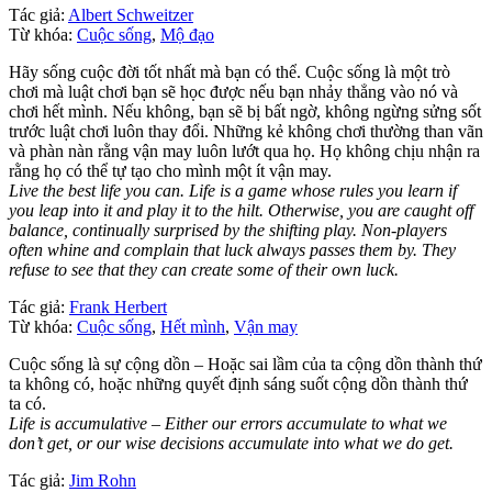
Tác giả:
Albert Schweitzer
Từ khóa:
Cuộc sống
,
Mộ đạo
Hãy sống cuộc đời tốt nhất mà bạn có thể. Cuộc sống là một trò
chơi mà luật chơi bạn sẽ học được nếu bạn nhảy thẳng vào nó và
chơi hết mình. Nếu không, bạn sẽ bị bất ngờ, không ngừng sửng sốt
trước luật chơi luôn thay đổi. Những kẻ không chơi thường than vãn
và phàn nàn rằng vận may luôn lướt qua họ. Họ không chịu nhận ra
rằng họ có thể tự tạo cho mình một ít vận may.
Live the best life you can. Life is a game whose rules you learn if
you leap into it and play it to the hilt. Otherwise, you are caught off
balance, continually surprised by the shifting play. Non-players
often whine and complain that luck always passes them by. They
refuse to see that they can create some of their own luck.
Tác giả:
Frank Herbert
Từ khóa:
Cuộc sống
,
Hết mình
,
Vận may
Cuộc sống là sự cộng dồn – Hoặc sai lầm của ta cộng dồn thành thứ
ta không có, hoặc những quyết định sáng suốt cộng dồn thành thứ
ta có.
Life is accumulative – Either our errors accumulate to what we
don’t get, or our wise decisions accumulate into what we do get.
Tác giả:
Jim Rohn