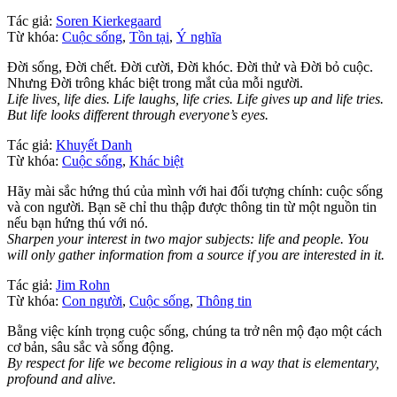
Tác giả:
Soren Kierkegaard
Từ khóa:
Cuộc sống
,
Tồn tại
,
Ý nghĩa
Đời sống, Đời chết. Đời cười, Đời khóc. Đời thử và Đời bỏ cuộc.
Nhưng Đời trông khác biệt trong mắt của mỗi người.
Life lives, life dies. Life laughs, life cries. Life gives up and life tries.
But life looks different through everyone’s eyes.
Tác giả:
Khuyết Danh
Từ khóa:
Cuộc sống
,
Khác biệt
Hãy mài sắc hứng thú của mình với hai đối tượng chính: cuộc sống
và con người. Bạn sẽ chỉ thu thập được thông tin từ một nguồn tin
nếu bạn hứng thú với nó.
Sharpen your interest in two major subjects: life and people. You
will only gather information from a source if you are interested in it.
Tác giả:
Jim Rohn
Từ khóa:
Con người
,
Cuộc sống
,
Thông tin
Bằng việc kính trọng cuộc sống, chúng ta trở nên mộ đạo một cách
cơ bản, sâu sắc và sống động.
By respect for life we become religious in a way that is elementary,
profound and alive.