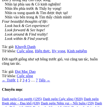
Nhìn lại phía sau & Có kinh nghiệm!
Nhìn lên phía trước & Thấy hy vọng!
Nhìn ra xung quanh & Tìm được thực tại!
Nhìn vào bên trong & Tìm thấy chính mình!
Four beautiful thoughts of life:
Look back & Get experience!
Look forward & See hope!
Look around & Find reality!
Look within & Find yourself.
Tác giả:
Khuyết Danh
Từ khóa:
Cuộc sống
,
Hiện thực
,
Hy vọng
,
Kinh nghiệm
Đời người giống như sợi bông trước gió, vui cũng tan tác, buồn
cũng tan tác.
Tác giả:
Đại Mạc Dao
Từ khóa:
Cuộc sống
Phân
← Trước
1
2
3
4
5
…
7
Tiếp →
trang
Chuyên mục
bài
viết
Danh ngôn Con người
(1295)
Danh ngôn Cuộc sống
(3920)
Danh ngôn
Hạnh phúc – Đau khổ
(630)
Danh ngôn Niềm vui – Nỗi buồn
(259)
Danh