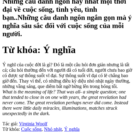
Những câu danh ngôn hay nhất mọi thời
đại về cuộc sống, tình yêu, tình
bạn..Những câu danh ngôn ngắn gọn mà ý
nghĩa sâu sắc đối với cuộc sống của mỗi
người.
Từ khóa: Ý nghĩa
Ý nghĩ của cuộc đời là gì? Đó là một câu hỏi đơn giản nhưng là tất
cả; câu hỏi thường đến với người đã có tuổi đời, người chưa bao giờ
có được sự thông suốt vĩ đại. Sự thông suốt vĩ đại có lẽ chẳng bao
giờ đến. Thay vì thế, có những điều kỳ diệu nhỏ nhặt ngày thường,
những vầng sáng, que diêm bất ngờ bừng lên trong bóng tối.
What is the meaning of life? That was all- a simple question; one
that tended to close in on one with years, the great revelation had
never come. The great revelation perhaps never did come. Instead
there were little daily miracles, illuminations, matches struck
unexpectedly in the dark.
Tác giả:
Virginia Woolf
Từ khóa:
Cuộc sống
,
Nhỏ nhặt
,
Ý nghĩa