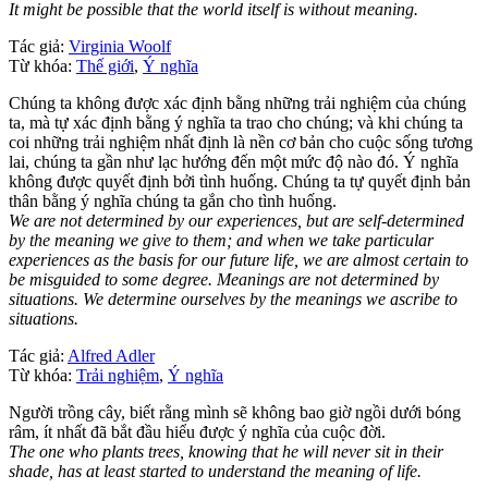
It might be possible that the world itself is without meaning.
Tác giả:
Virginia Woolf
Từ khóa:
Thế giới
,
Ý nghĩa
Chúng ta không được xác định bằng những trải nghiệm của chúng
ta, mà tự xác định bằng ý nghĩa ta trao cho chúng; và khi chúng ta
coi những trải nghiệm nhất định là nền cơ bản cho cuộc sống tương
lai, chúng ta gần như lạc hướng đến một mức độ nào đó. Ý nghĩa
không được quyết định bởi tình huống. Chúng ta tự quyết định bản
thân bằng ý nghĩa chúng ta gắn cho tình huống.
We are not determined by our experiences, but are self-determined
by the meaning we give to them; and when we take particular
experiences as the basis for our future life, we are almost certain to
be misguided to some degree. Meanings are not determined by
situations. We determine ourselves by the meanings we ascribe to
situations.
Tác giả:
Alfred Adler
Từ khóa:
Trải nghiệm
,
Ý nghĩa
Người trồng cây, biết rằng mình sẽ không bao giờ ngồi dưới bóng
râm, ít nhất đã bắt đầu hiểu được ý nghĩa của cuộc đời.
The one who plants trees, knowing that he will never sit in their
shade, has at least started to understand the meaning of life.