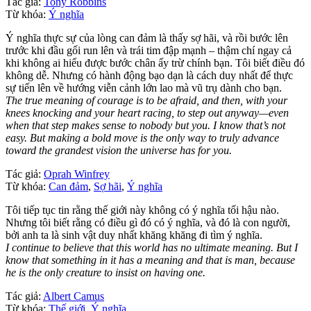
Tác giả:
Tony Robbins
Từ khóa:
Ý nghĩa
Ý nghĩa thực sự của lòng can đảm là thấy sợ hãi, và rồi bước lên
trước khi đầu gối run lên và trái tim đập mạnh – thậm chí ngay cả
khi không ai hiểu được bước chân ấy trừ chính bạn. Tôi biết điều đó
không dễ. Nhưng có hành động bạo dạn là cách duy nhất để thực
sự tiến lên về hướng viễn cảnh lớn lao mà vũ trụ dành cho bạn.
The true meaning of courage is to be afraid, and then, with your
knees knocking and your heart racing, to step out anyway—even
when that step makes sense to nobody but you. I know that’s not
easy. But making a bold move is the only way to truly advance
toward the grandest vision the universe has for you.
Tác giả:
Oprah Winfrey
Từ khóa:
Can đảm
,
Sợ hãi
,
Ý nghĩa
Tôi tiếp tục tin rằng thế giới này không có ý nghĩa tối hậu nào.
Nhưng tôi biết rằng có điều gì đó có ý nghĩa, và đó là con người,
bởi anh ta là sinh vật duy nhất khăng khăng đi tìm ý nghĩa.
I continue to believe that this world has no ultimate meaning. But I
know that something in it has a meaning and that is man, because
he is the only creature to insist on having one.
Tác giả:
Albert Camus
Từ khóa:
Thế giới
,
Ý nghĩa