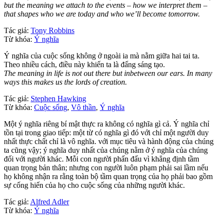
but the meaning we attach to the events – how we interpret them –
that shapes who we are today and who we’ll become tomorrow.
Tác giả:
Tony Robbins
Từ khóa:
Ý nghĩa
Ý nghĩa của cuộc sống không ở ngoài ia mà nằm giữa hai tai ta.
Theo nhiều cách, điều này khiến ta là đấng sáng tạo.
The meaning in life is not out there but inbetween our ears. In many
ways this makes us the lords of creation.
Tác giả:
Stephen Hawking
Từ khóa:
Cuộc sống
,
Vô thần
,
Ý nghĩa
Một ý nghĩa riêng bí mật thực ra không có nghĩa gì cả. Ý nghĩa chỉ
tồn tại trong giao tiếp: một từ có nghĩa gì đó với chỉ một người duy
nhất thực chất chỉ là vô nghĩa. với mục tiêu và hành động của chúng
ta cũng vậy; ý nghĩa duy nhất của chúng nằm ở ý nghĩa của chúng
đối với người khác. Mỗi con người phấn đấu vì khẳng định tầm
quan trọng bản thân; nhưng con người luôn phạm phải sai lầm nếu
họ không nhận ra rằng toàn bộ tầm quan trọng của họ phải bao gồm
sự cống hiến của họ cho cuộc sống của những người khác.
Tác giả:
Alfred Adler
Từ khóa:
Ý nghĩa