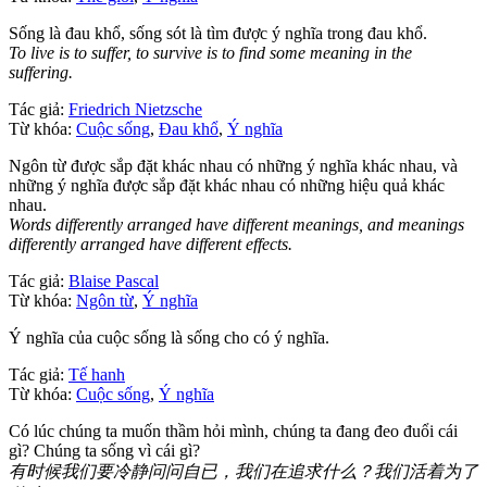
Sống là đau khổ, sống sót là tìm được ý nghĩa trong đau khổ.
To live is to suffer, to survive is to find some meaning in the
suffering.
Tác giả:
Friedrich Nietzsche
Từ khóa:
Cuộc sống
,
Đau khổ
,
Ý nghĩa
Ngôn từ được sắp đặt khác nhau có những ý nghĩa khác nhau, và
những ý nghĩa được sắp đặt khác nhau có những hiệu quả khác
nhau.
Words differently arranged have different meanings, and meanings
differently arranged have different effects.
Tác giả:
Blaise Pascal
Từ khóa:
Ngôn từ
,
Ý nghĩa
Ý nghĩa của cuộc sống là sống cho có ý nghĩa.
Tác giả:
Tế hanh
Từ khóa:
Cuộc sống
,
Ý nghĩa
Có lúc chúng ta muốn thầm hỏi mình, chúng ta đang đeo đuổi cái
gì? Chúng ta sống vì cái gì?
有时候我们要冷静问问自已，我们在追求什么？我们活着为了