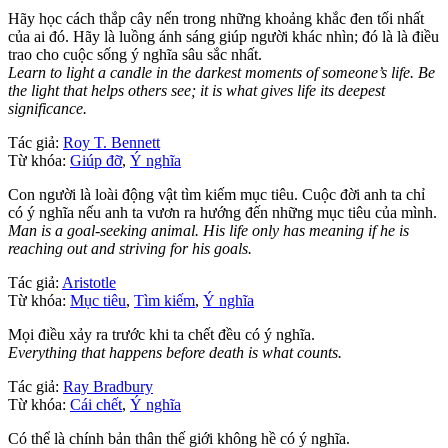
Hãy học cách thắp cây nến trong những khoảng khắc đen tối nhất
của ai đó. Hãy là luồng ánh sáng giúp người khác nhìn; đó là là điều
trao cho cuộc sống ý nghĩa sâu sắc nhất.
Learn to light a candle in the darkest moments of someone’s life. Be
the light that helps others see; it is what gives life its deepest
significance.
Tác giả:
Roy T. Bennett
Từ khóa:
Giúp đỡ
,
Ý nghĩa
Con người là loài động vật tìm kiếm mục tiêu. Cuộc đời anh ta chỉ
có ý nghĩa nếu anh ta vươn ra hướng đến những mục tiêu của mình.
Man is a goal-seeking animal. His life only has meaning if he is
reaching out and striving for his goals.
Tác giả:
Aristotle
Từ khóa:
Mục tiêu
,
Tìm kiếm
,
Ý nghĩa
Mọi điều xảy ra trước khi ta chết đều có ý nghĩa.
Everything that happens before death is what counts.
Tác giả:
Ray Bradbury
Từ khóa:
Cái chết
,
Ý nghĩa
Có thể là chính bản thân thế giới không hề có ý nghĩa.