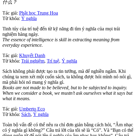
什么？
Tác giả:
Phật học Trung Hoa
Từ khóa:
Ý nghĩa
Tinh túy của trí tuệ đến từ kỹ năng đi tìm ý nghĩa của mọi trải
nghiệm hàng ngày.
The essence of intelligence is skill in extracting meaning from
everyday experience.
Tác giả:
Khuyết Danh
Từ khóa:
Trải nghiệm
,
Trí tuệ
,
Ý nghĩa
Sách không phải được tạo ra tin tưởng, mà để nghiền ngẫm. Khi
chúng ta xem xét một cuốn sách, ta không được hỏi mình nó nói gì,
mà phải hỏi nó mang ý nghĩa gì.
Books are not made to be believed, but to be subjected to inquiry.
When we consider a book, we mustn’t ask ourselves what it says but
what it means.
Tác giả:
Umberto Eco
Từ khóa:
Sách
,
Ý nghĩa
Toàn bộ vấn đề có thể nêu ra chỉ đơn giản bằng cách hỏi, “Âm nhạc
có ý nghĩa gì không?” Câu trả lời của tôi sẽ là “Có”. Và “Bạn có thể
dùng ngôn từ để nói lên ý nghĩa của âm nhạc hay không”. Câu trả