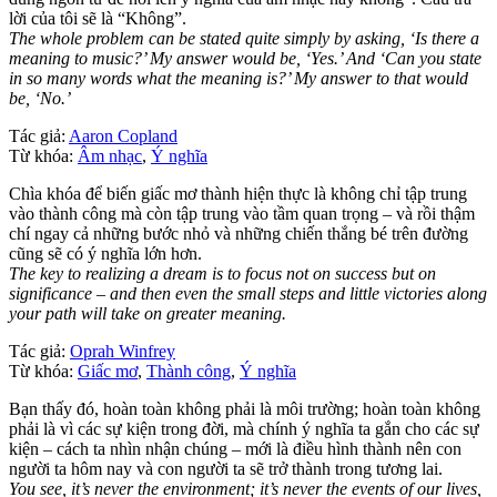
lời của tôi sẽ là “Không”.
The whole problem can be stated quite simply by asking, ‘Is there a
meaning to music?’ My answer would be, ‘Yes.’ And ‘Can you state
in so many words what the meaning is?’ My answer to that would
be, ‘No.’
Tác giả:
Aaron Copland
Từ khóa:
Âm nhạc
,
Ý nghĩa
Chìa khóa để biến giấc mơ thành hiện thực là không chỉ tập trung
vào thành công mà còn tập trung vào tầm quan trọng – và rồi thậm
chí ngay cả những bước nhỏ và những chiến thắng bé trên đường
cũng sẽ có ý nghĩa lớn hơn.
The key to realizing a dream is to focus not on success but on
significance – and then even the small steps and little victories along
your path will take on greater meaning.
Tác giả:
Oprah Winfrey
Từ khóa:
Giấc mơ
,
Thành công
,
Ý nghĩa
Bạn thấy đó, hoàn toàn không phải là môi trường; hoàn toàn không
phải là vì các sự kiện trong đời, mà chính ý nghĩa ta gắn cho các sự
kiện – cách ta nhìn nhận chúng – mới là điều hình thành nên con
người ta hôm nay và con người ta sẽ trở thành trong tương lai.
You see, it’s never the environment; it’s never the events of our lives,