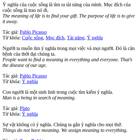
Ý nghĩa của cuộc sống là tìm ra tài năng của mình. Mục đích của
cuộc sống là trao nó đi.
The meaning of life is to find your gift. The purpose of life is to give
it away.
Tác giả:
Pablo Picasso
Từ khóa:
Cuộc sống
,
Mục đích
,
Tài năng
,
Ý nghĩa
Người ta muốn tìm ý nghĩa trong mọi việc và mọi người. Đó là căn
bệnh của thời đại chúng ta.
People want to find a meaning in everything and everyone. That’s
the disease of our age.
Tác giả:
Pablo Picasso
Từ khóa:
Ý nghĩa
Con người là một sinh linh trong cuộc tìm kiếm ý nghĩa.
Man is a being in search of meaning.
Tác giả:
Plato
Từ khóa:
Ý nghĩa
Sự vật không có ý nghĩa. Chúng ta gắn ý nghĩa cho mọi thứ.
Things do not have meaning. We assign meaning to everything.