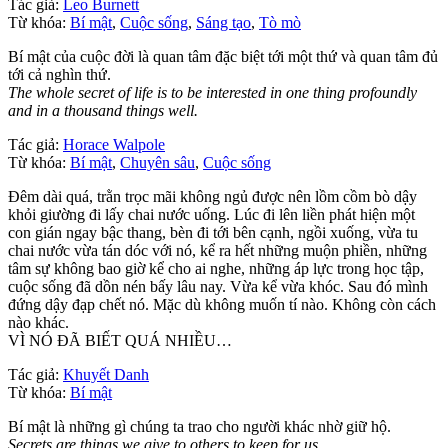
Tác giả:
Leo Burnett
Từ khóa:
Bí mật
,
Cuộc sống
,
Sáng tạo
,
Tò mò
Bí mật của cuộc đời là quan tâm đặc biệt tới một thứ và quan tâm đủ
tới cả nghìn thứ.
The whole secret of life is to be interested in one thing profoundly
and in a thousand things well.
Tác giả:
Horace Walpole
Từ khóa:
Bí mật
,
Chuyên sâu
,
Cuộc sống
Đêm dài quá, trằn trọc mãi không ngủ được nên lồm cồm bò dậy
khỏi giường đi lấy chai nước uống. Lúc đi lên liền phát hiện một
con gián ngay bậc thang, bèn đi tới bên cạnh, ngồi xuống, vừa tu
chai nước vừa tán dóc với nó, kể ra hết những muộn phiền, những
tâm sự không bao giờ kể cho ai nghe, những áp lực trong học tập,
cuộc sống đã dồn nén bấy lâu nay. Vừa kể vừa khóc. Sau đó mình
đứng dậy đạp chết nó. Mặc dù không muốn tí nào. Không còn cách
nào khác.
VÌ NÓ ĐÃ BIẾT QUÁ NHIỀU…
Tác giả:
Khuyết Danh
Từ khóa:
Bí mật
Bí mật là những gì chúng ta trao cho người khác nhờ giữ hộ.
Secrets are things we give to others to keep for us.