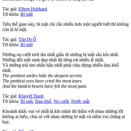
Tác giả:
Elbert Hubbard
Từ khóa:
Bí mật
Trên thế gian này, bí mật chỉ cần nhiều hơn một người biết thì không
còn là bí mật.
Tác giả:
Tân Di Ổ
Từ khóa:
Bí mật
Những nụ cười tươi tắn nhất giấu đi những bí mật sâu kín nhất.
Những đôi mắt xinh đẹp nhất đã từng rơi nhiều lệ nhất.
Và những trái tim nhân hậu nhất phải chịu đựng nhiều đau khổ
nhất.
The prettiest smiles hide the deepest secrets.
The prettiest eyes have cried the most tears.
And the kindest hearts have felt the most pain.
Tác giả:
Khuyết Danh
Từ khóa:
Bí mật
,
Đau khổ
,
Nụ cười
,
Nước mắt
Khoảnh khắc vui vẻ nhất là khi mình thì thầm với nhau những lời
không ai hiểu, chia sẻ với nhau những bí mật và niềm vui chẳng ai
hay.