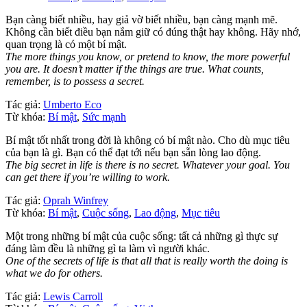
Bạn càng biết nhiều, hay giả vờ biết nhiều, bạn càng mạnh mẽ.
Không cần biết điều bạn nắm giữ có đúng thật hay không. Hãy nhớ,
quan trọng là có một bí mật.
The more things you know, or pretend to know, the more powerful
you are. It doesn’t matter if the things are true. What counts,
remember, is to possess a secret.
Tác giả:
Umberto Eco
Từ khóa:
Bí mật
,
Sức mạnh
Bí mật tốt nhất trong đời là không có bí mật nào. Cho dù mục tiêu
của bạn là gì. Bạn có thể đạt tới nếu bạn sẵn lòng lao động.
The big secret in life is there is no secret. Whatever your goal. You
can get there if you’re willing to work.
Tác giả:
Oprah Winfrey
Từ khóa:
Bí mật
,
Cuộc sống
,
Lao động
,
Mục tiêu
Một trong những bí mật của cuộc sống: tất cả những gì thực sự
đáng làm đều là những gì ta làm vì người khác.
One of the secrets of life is that all that is really worth the doing is
what we do for others.
Tác giả:
Lewis Carroll