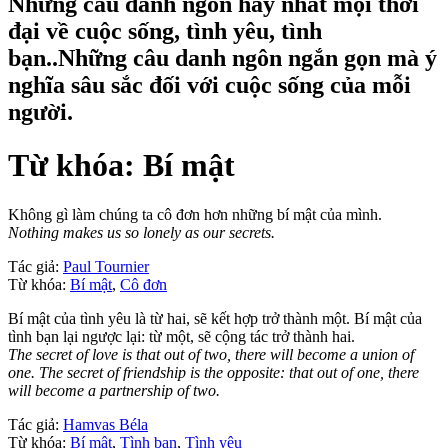
Những câu danh ngôn hay nhất mọi thời
đại về cuộc sống, tình yêu, tình
bạn..Những câu danh ngôn ngắn gọn mà ý
nghĩa sâu sắc đối với cuộc sống của mỗi
người.
Từ khóa: Bí mật
Không gì làm chúng ta cô đơn hơn những bí mật của mình.
Nothing makes us so lonely as our secrets.
Tác giả:
Paul Tournier
Từ khóa:
Bí mật
,
Cô đơn
Bí mật của tình yêu là từ hai, sẽ kết hợp trở thành một. Bí mật của
tình bạn lại ngược lại: từ một, sẽ cộng tác trở thành hai.
The secret of love is that out of two, there will become a union of
one. The secret of friendship is the opposite: that out of one, there
will become a partnership of two.
Tác giả:
Hamvas Béla
Từ khóa:
Bí mật
,
Tình bạn
,
Tình yêu