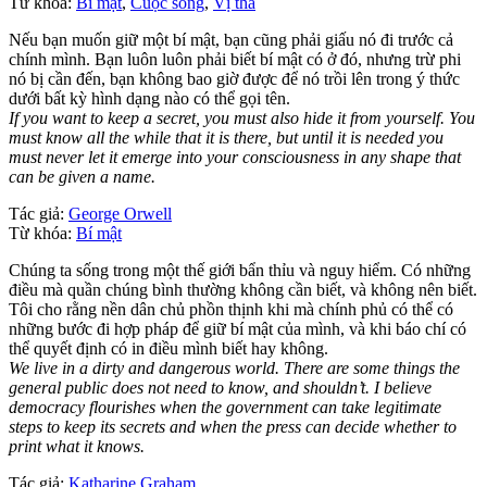
Từ khóa:
Bí mật
,
Cuộc sống
,
Vị tha
Nếu bạn muốn giữ một bí mật, bạn cũng phải giấu nó đi trước cả
chính mình. Bạn luôn luôn phải biết bí mật có ở đó, nhưng trừ phi
nó bị cần đến, bạn không bao giờ được để nó trồi lên trong ý thức
dưới bất kỳ hình dạng nào có thể gọi tên.
If you want to keep a secret, you must also hide it from yourself. You
must know all the while that it is there, but until it is needed you
must never let it emerge into your consciousness in any shape that
can be given a name.
Tác giả:
George Orwell
Từ khóa:
Bí mật
Chúng ta sống trong một thế giới bẩn thỉu và nguy hiểm. Có những
điều mà quần chúng bình thường không cần biết, và không nên biết.
Tôi cho rằng nền dân chủ phồn thịnh khi mà chính phủ có thể có
những bước đi hợp pháp để giữ bí mật của mình, và khi báo chí có
thể quyết định có in điều mình biết hay không.
We live in a dirty and dangerous world. There are some things the
general public does not need to know, and shouldn’t. I believe
democracy flourishes when the government can take legitimate
steps to keep its secrets and when the press can decide whether to
print what it knows.
Tác giả:
Katharine Graham