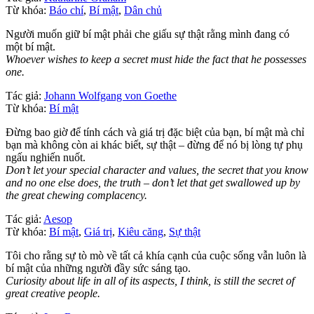
Từ khóa:
Báo chí
,
Bí mật
,
Dân chủ
Người muốn giữ bí mật phải che giấu sự thật rằng mình đang có
một bí mật.
Whoever wishes to keep a secret must hide the fact that he possesses
one.
Tác giả:
Johann Wolfgang von Goethe
Từ khóa:
Bí mật
Đừng bao giờ để tính cách và giá trị đặc biệt của bạn, bí mật mà chỉ
bạn mà không còn ai khác biết, sự thật – đừng để nó bị lòng tự phụ
ngấu nghiến nuốt.
Don’t let your special character and values, the secret that you know
and no one else does, the truth – don’t let that get swallowed up by
the great chewing complacency.
Tác giả:
Aesop
Từ khóa:
Bí mật
,
Giá trị
,
Kiêu căng
,
Sự thật
Tôi cho rằng sự tò mò về tất cả khía cạnh của cuộc sống vẫn luôn là
bí mật của những người đầy sức sáng tạo.
Curiosity about life in all of its aspects, I think, is still the secret of
great creative people.