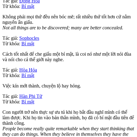
Tác giả:
Đồng Hoa
Từ khóa:
Bí mật
Không phải mọi thứ đều nên bóc mẽ; rất nhiều thứ tốt hơn cứ nằm
nguyên ẩn giấu.
Not all things are to be discovered; many are better concealed.
Tác giả:
Sophocles
Từ khóa:
Bí mật
Cách tốt nhất để che giấu một bí mật, là coi nó như một lời nói đùa
và nói cho cả thế giới này nghe.
Tác giả:
Hòa Hỏa
Từ khóa:
Bí mật
Việc kín mới thành, chuyện lộ hay hỏng.
Tác giả:
Hàn Phi Tử
Từ khóa:
Bí mật
Con người trở nên thực sự ưu tú khi họ bắt đầu nghĩ mình có thể
làm được. Khi họ tin vào bản thân mình, họ đã có bí mật đầu tiên để
thành công.
People become really quite remarkable when they start thinking that
they can do things. When they believe in themselves they have the