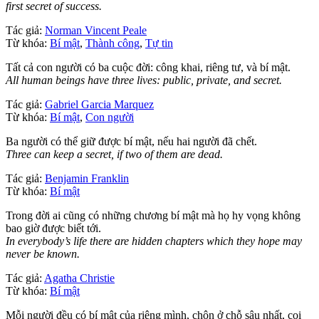
first secret of success.
Tác giả:
Norman Vincent Peale
Từ khóa:
Bí mật
,
Thành công
,
Tự tin
Tất cả con người có ba cuộc đời: công khai, riêng tư, và bí mật.
All human beings have three lives: public, private, and secret.
Tác giả:
Gabriel Garcia Marquez
Từ khóa:
Bí mật
,
Con người
Ba người có thể giữ được bí mật, nếu hai người đã chết.
Three can keep a secret, if two of them are dead.
Tác giả:
Benjamin Franklin
Từ khóa:
Bí mật
Trong đời ai cũng có những chương bí mật mà họ hy vọng không
bao giờ được biết tới.
In everybody’s life there are hidden chapters which they hope may
never be known.
Tác giả:
Agatha Christie
Từ khóa:
Bí mật
Mỗi người đều có bí mật của riêng mình, chôn ở chỗ sâu nhất, coi