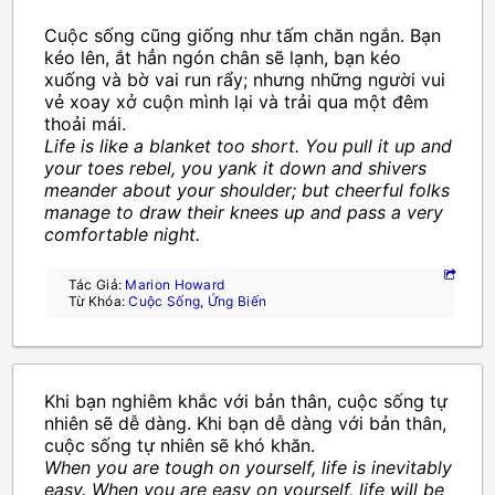
Cuộc sống cũng giống như tấm chăn ngắn. Bạn
kéo lên, ắt hẳn ngón chân sẽ lạnh, bạn kéo
xuống và bờ vai run rẩy; nhưng những người vui
vẻ xoay xở cuộn mình lại và trải qua một đêm
thoải mái.
Life is like a blanket too short. You pull it up and
your toes rebel, you yank it down and shivers
meander about your shoulder; but cheerful folks
manage to draw their knees up and pass a very
comfortable night.
Tác Giả:
Marion Howard
Từ Khóa:
Cuộc Sống
,
Ứng Biến
Khi bạn nghiêm khắc với bản thân, cuộc sống tự
nhiên sẽ dễ dàng. Khi bạn dễ dàng với bản thân,
cuộc sống tự nhiên sẽ khó khăn.
When you are tough on yourself, life is inevitably
easy. When you are easy on yourself, life will be