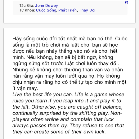
Tác Giả:
John Dewey
Từ Khóa:
Cuộc Sống
,
Phát Triển
,
Thay Đổi
Hãy sống cuộc đời tốt nhất mà bạn có thể. Cuộc
sống là một trò chơi mà luật chơi bạn sẽ học
được nếu bạn nhảy thẳng vào nó và chơi hết
mình. Nếu không, bạn sẽ bị bất ngờ, không
ngừng sửng sốt trước luật chơi luôn thay đổi.
Những kẻ không chơi thường than vãn và phàn
nàn rằng vận may luôn lướt qua họ. Họ không
chịu nhận ra rằng họ có thể tự tạo cho mình một
ít vận may.
Live the best life you can. Life is a game whose
rules you learn if you leap into it and play it to
the hilt. Otherwise, you are caught off balance,
continually surprised by the shifting play. Non-
players often whine and complain that luck
always passes them by. They refuse to see that
they can create some of their own luck.