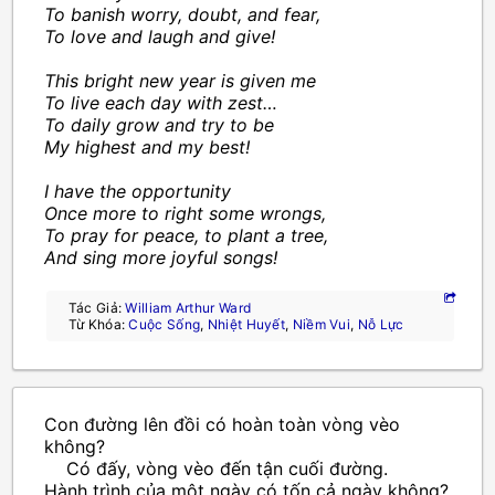
To banish worry, doubt, and fear,
To love and laugh and give!
This bright new year is given me
To live each day with zest…
To daily grow and try to be
My highest and my best!
I have the opportunity
Once more to right some wrongs,
To pray for peace, to plant a tree,
And sing more joyful songs!
Tác Giả:
William Arthur Ward
Từ Khóa:
Cuộc Sống
,
Nhiệt Huyết
,
Niềm Vui
,
Nỗ Lực
Con đường lên đồi có hoàn toàn vòng vèo
không?
Có đấy, vòng vèo đến tận cuối đường.
Hành trình của một ngày có tốn cả ngày không?