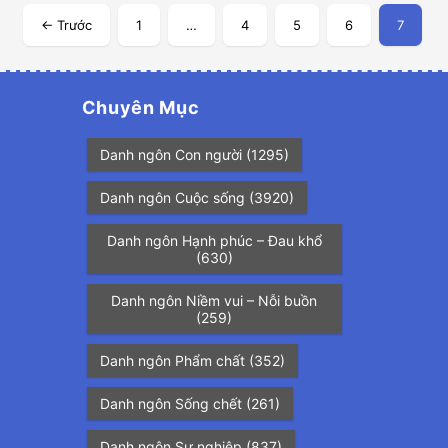
Phân
trang
← Trước
1
…
4
5
6
7
bài
viết
Chuyên Mục
Danh ngôn Con người
(1295)
Danh ngôn Cuộc sống
(3920)
Danh ngôn Hạnh phúc – Đau khổ
(630)
Danh ngôn Niềm vui – Nỗi buồn
(259)
Danh ngôn Phẩm chất
(352)
Danh ngôn Sống chết
(261)
Danh ngôn Sự nghiệp
(837)