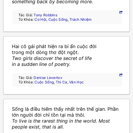
something back by becoming more.
Tác Giả:
Tony Robbins
Từ Khóa:
Cơ Hội
,
Cuộc Sống
,
Trách Nhiệm
Hai cô gái phát hiện ra bí ẩn cuộc đời
trong một dòng thơ đột ngột.
Two girls discover the secret of life
in a sudden line of poetry.
Tác Giả:
Denise Levertov
Từ Khóa:
Cuộc Sống
,
Thi Ca
,
Văn Học
Sống là điều hiếm thấy nhất trên thế gian. Phần
lớn người đời chỉ tồn tại mà thôi.
To live is the rarest thing in the world. Most
people exist, that is all.