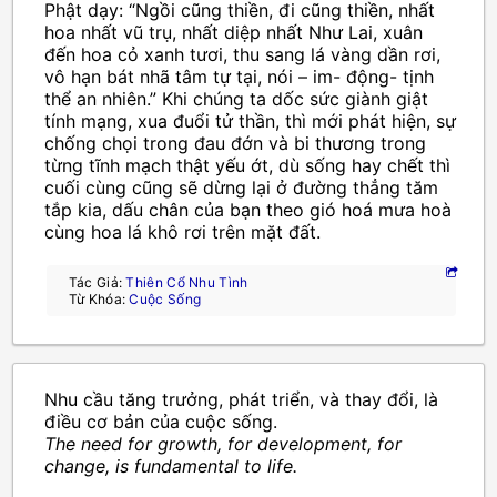
Phật dạy: “Ngồi cũng thiền, đi cũng thiền, nhất
hoa nhất vũ trụ, nhất diệp nhất Như Lai, xuân
đến hoa cỏ xanh tươi, thu sang lá vàng dần rơi,
vô hạn bát nhã tâm tự tại, nói – im- động- tịnh
thể an nhiên.” Khi chúng ta dốc sức giành giật
tính mạng, xua đuổi tử thần, thì mới phát hiện, sự
chống chọi trong đau đớn và bi thương trong
từng tĩnh mạch thật yếu ớt, dù sống hay chết thì
cuối cùng cũng sẽ dừng lại ở đường thẳng tăm
tắp kia, dấu chân của bạn theo gió hoá mưa hoà
cùng hoa lá khô rơi trên mặt đất.
Tác Giả:
Thiên Cổ Nhu Tình
Từ Khóa:
Cuộc Sống
Nhu cầu tăng trưởng, phát triển, và thay đổi, là
điều cơ bản của cuộc sống.
The need for growth, for development, for
change, is fundamental to life.