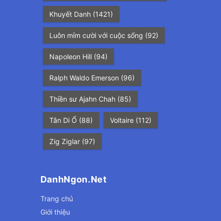
Khuyết Danh
(1421)
Luôn mỉm cười với cuộc sống
(92)
Napoleon Hill
(94)
Ralph Waldo Emerson
(96)
Thiền sư Ajahn Chah
(85)
Tân Di Ổ
(88)
Voltaire
(112)
Zig Ziglar
(97)
DanhNgon.Net
Trang chủ
Giới thiệu