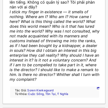
lên tiếng. Không có quản lý sao? Tôi phải phàn
nàn với ai đây?
I stick my finger in existence — it smells of
nothing. Where am I? Who am I? How came I
here? What is this thing called the world? What
does this world mean? Who is it that has lured
me into the world? Why was I not consulted, why
not made acquainted with its manners and
customs instead of throwing me into the ranks,
as if I had been bought by a kidnapper, a dealer
in souls? How did I obtain an interest in this big
enterprise they call reality? Why should I have an
interest in it? Is it not a voluntary concern? And
if I am to be compelled to take part in it, where
is the director? I should like to make a remark to
him. Is there no director? Whither shall I turn with
my complaint?
Tác Giả:
Soren Kierkegaard
Từ Khóa:
Cuộc Sống
,
Tồn Tại
,
Ý Nghĩa