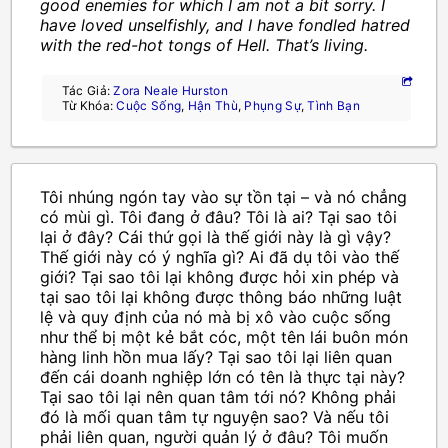
good enemies for which I am not a bit sorry. I
have loved unselfishly, and I have fondled hatred
with the red-hot tongs of Hell. That’s living.
Tác Giả:
Zora Neale Hurston
Từ Khóa:
Cuộc Sống
,
Hận Thù
,
Phụng Sự
,
Tình Bạn
Tôi nhúng ngón tay vào sự tồn tại – và nó chẳng
có mùi gì. Tôi đang ở đâu? Tôi là ai? Tại sao tôi
lại ở đây? Cái thứ gọi là thế giới này là gì vậy?
Thế giới này có ý nghĩa gì? Ai đã dụ tôi vào thế
giới? Tại sao tôi lại không được hỏi xin phép và
tại sao tôi lại không được thông báo những luật
lệ và quy định của nó mà bị xô vào cuộc sống
như thể bị một kẻ bắt cóc, một tên lái buôn món
hàng linh hồn mua lấy? Tại sao tôi lại liên quan
đến cái doanh nghiệp lớn có tên là thực tại này?
Tại sao tôi lại nên quan tâm tới nó? Không phải
đó là mối quan tâm tự nguyện sao? Và nếu tôi
phải liên quan, người quản lý ở đâu? Tôi muốn