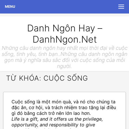
MENU
Danh Ngôn Hay –
DanhNgon.Net
Những câu danh ngôn hay nhất mọi thời đại về cuộc
sống, tình yêu, tình bạn..Những câu danh ngôn ngắn
gọn mà ý nghĩa sâu sắc đối với cuộc sống của mỗi
người.
TỪ KHÓA: CUỘC SỐNG
Cuộc sống là một món quà, và nó cho chúng ta
đặc ân, cơ hội, và trách nhiệm trao tặng lại điều
gì đó bằng cách trở nên lớn lao hơn.
Life is a gift, and it offers us the privilege,
opportunity, and responsibility to give