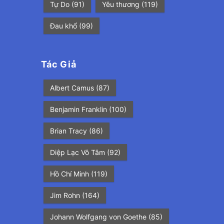
Tự Do
(91)
Yêu thương
(119)
Đau khổ
(99)
Tác Giả
Albert Camus
(87)
Benjamin Franklin
(100)
Brian Tracy
(86)
Diệp Lạc Vô Tâm
(92)
Hồ Chí Minh
(119)
Jim Rohn
(164)
Johann Wolfgang von Goethe
(85)