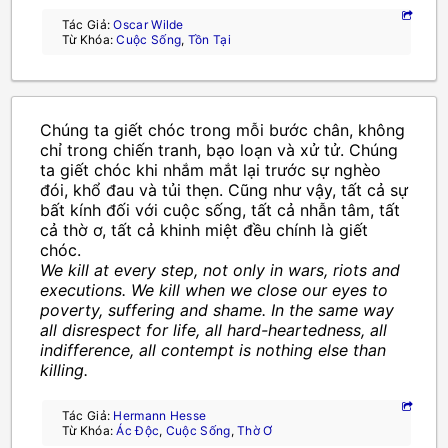
Tác Giả:
Oscar Wilde
Từ Khóa:
Cuộc Sống
,
Tồn Tại
Chúng ta giết chóc trong mỗi bước chân, không
chỉ trong chiến tranh, bạo loạn và xử tử. Chúng
ta giết chóc khi nhắm mắt lại trước sự nghèo
đói, khổ đau và tủi thẹn. Cũng như vậy, tất cả sự
bất kính đối với cuộc sống, tất cả nhẫn tâm, tất
cả thờ ơ, tất cả khinh miệt đều chính là giết
chóc.
We kill at every step, not only in wars, riots and
executions. We kill when we close our eyes to
poverty, suffering and shame. In the same way
all disrespect for life, all hard-heartedness, all
indifference, all contempt is nothing else than
killing.
Tác Giả:
Hermann Hesse
Từ Khóa:
Ác Độc
,
Cuộc Sống
,
Thờ Ơ