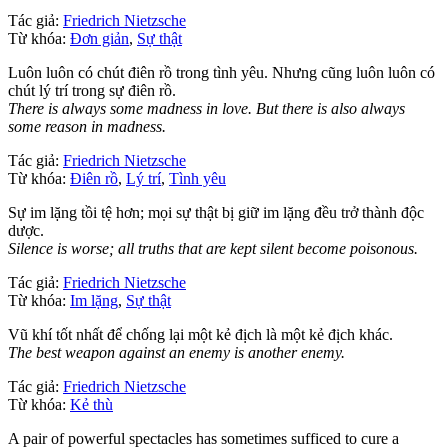
Tác giả:
Friedrich Nietzsche
Từ khóa:
Đơn giản
,
Sự thật
Luôn luôn có chút điên rồ trong tình yêu. Nhưng cũng luôn luôn có
chút lý trí trong sự điên rồ.
There is always some madness in love. But there is also always
some reason in madness.
Tác giả:
Friedrich Nietzsche
Từ khóa:
Điên rồ
,
Lý trí
,
Tình yêu
Sự im lặng tồi tệ hơn; mọi sự thật bị giữ im lặng đều trở thành độc
dược.
Silence is worse; all truths that are kept silent become poisonous.
Tác giả:
Friedrich Nietzsche
Từ khóa:
Im lặng
,
Sự thật
Vũ khí tốt nhất để chống lại một kẻ địch là một kẻ địch khác.
The best weapon against an enemy is another enemy.
Tác giả:
Friedrich Nietzsche
Từ khóa:
Kẻ thù
A pair of powerful spectacles has sometimes sufficed to cure a