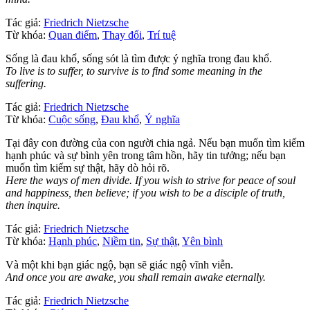
Tác giả:
Friedrich Nietzsche
Từ khóa:
Quan điểm
,
Thay đổi
,
Trí tuệ
Sống là đau khổ, sống sót là tìm được ý nghĩa trong đau khổ.
To live is to suffer, to survive is to find some meaning in the
suffering.
Tác giả:
Friedrich Nietzsche
Từ khóa:
Cuộc sống
,
Đau khổ
,
Ý nghĩa
Tại đây con đường của con người chia ngả. Nếu bạn muốn tìm kiếm
hạnh phúc và sự bình yên trong tâm hồn, hãy tin tưởng; nếu bạn
muốn tìm kiếm sự thật, hãy dò hỏi rõ.
Here the ways of men divide. If you wish to strive for peace of soul
and happiness, then believe; if you wish to be a disciple of truth,
then inquire.
Tác giả:
Friedrich Nietzsche
Từ khóa:
Hạnh phúc
,
Niềm tin
,
Sự thật
,
Yên bình
Và một khi bạn giác ngộ, bạn sẽ giác ngộ vĩnh viễn.
And once you are awake, you shall remain awake eternally.
Tác giả:
Friedrich Nietzsche