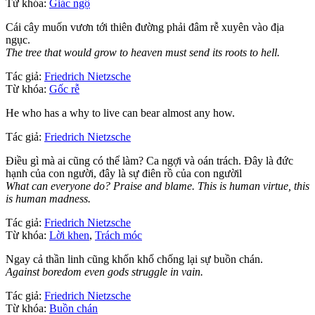
Từ khóa:
Giác ngộ
Cái cây muốn vươn tới thiên đường phải đâm rễ xuyên vào địa
ngục.
The tree that would grow to heaven must send its roots to hell.
Tác giả:
Friedrich Nietzsche
Từ khóa:
Gốc rễ
He who has a why to live can bear almost any how.
Tác giả:
Friedrich Nietzsche
Điều gì mà ai cũng có thể làm? Ca ngợi và oán trách. Đây là đức
hạnh của con người, đây là sự điên rồ của con ngườil
What can everyone do? Praise and blame. This is human virtue, this
is human madness.
Tác giả:
Friedrich Nietzsche
Từ khóa:
Lời khen
,
Trách móc
Ngay cả thần linh cũng khốn khổ chống lại sự buồn chán.
Against boredom even gods struggle in vain.
Tác giả:
Friedrich Nietzsche
Từ khóa:
Buồn chán