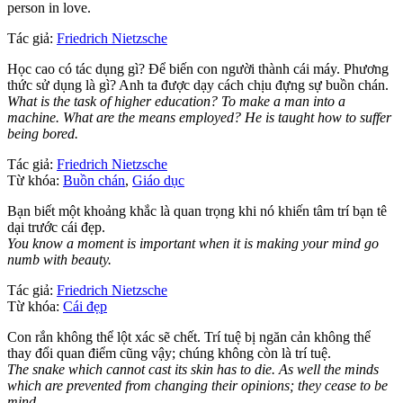
person in love.
Tác giả:
Friedrich Nietzsche
Học cao có tác dụng gì? Để biến con người thành cái máy. Phương
thức sử dụng là gì? Anh ta được dạy cách chịu đựng sự buồn chán.
What is the task of higher education? To make a man into a
machine. What are the means employed? He is taught how to suffer
being bored.
Tác giả:
Friedrich Nietzsche
Từ khóa:
Buồn chán
,
Giáo dục
Bạn biết một khoảng khắc là quan trọng khi nó khiến tâm trí bạn tê
dại trước cái đẹp.
You know a moment is important when it is making your mind go
numb with beauty.
Tác giả:
Friedrich Nietzsche
Từ khóa:
Cái đẹp
Con rắn không thể lột xác sẽ chết. Trí tuệ bị ngăn cản không thể
thay đổi quan điểm cũng vậy; chúng không còn là trí tuệ.
The snake which cannot cast its skin has to die. As well the minds
which are prevented from changing their opinions; they cease to be
mind.