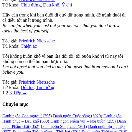
Từ khóa:
Chịu đựng
,
Đau khổ
,
Ý chí
Hãy cẩn trọng khi bạn đuổi đi quỷ dữ trong mình, để tránh đuổi đi
cả điều tốt nhất trong mình.
Be careful when you cast out your demons that you don’t throw
away the best of yourself.
Tác giả:
Friedrich Nietzsche
Từ khóa:
Thiện ác
Tôi không buồn khổ vì bạn lừa dối tôi, tôi buồn khổ vì từ nay tôi
không còn có thể tin bạn được nữa.
I’m not upset that you lied to me, I’m upset that from now on I can’t
believe you.
Tác giả:
Friedrich Nietzsche
Từ khóa:
Dối trá
,
Tin tưởng
Phân
1
2
3
Tiếp →
trang
Chuyên mục
bài
viết
Danh ngôn Con người
(1295)
Danh ngôn Cuộc sống
(3920)
Danh ngôn
Hạnh phúc – Đau khổ
(630)
Danh ngôn Niềm vui – Nỗi buồn
(259)
Danh
ngôn Phẩm chất
(352)
Danh ngôn Sống chết
(261)
Danh ngôn Sự nghiệp
(837)
Danh ngôn Thành công – Thất bại
(501)
Danh ngôn Thời gian
(210)