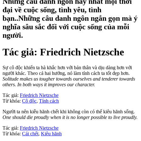
Những câu danh ngôn hay nhất mọi thời
đại về cuộc sống, tình yêu, tình
bạn..Những câu danh ngôn ngắn gọn mà ý
nghĩa sâu sắc đối với cuộc sống của mỗi
người.
Tác giả:
Friedrich Nietzsche
Sự cô độc khiến ta hà khắc hơn với bản thân và dịu dàng hơn với
người khác. Theo cả hai hướng, nó làm tính cách ta tốt đẹp hơn.
Solitude makes us tougher towards ourselves and tenderer towards
others. In both ways it improves our character.
Tác giả:
Friedrich Nietzsche
Từ khóa:
Cô độc
,
Tính cách
Người ta nên kiễu hãnh chết khi không còn có thể kiêu hãnh sống.
One should die proudly when it is no longer possible to live proudly.
Tác giả:
Friedrich Nietzsche
Từ khóa:
Cái chết
,
Kiêu hãnh