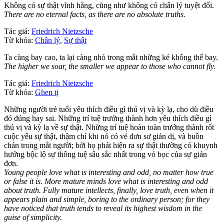
Không có sự thật vĩnh hằng, cũng như không có chân lý tuyệt đối.
There are no eternal facts, as there are no absolute truths.
Tác giả:
Friedrich Nietzsche
Từ khóa:
Chân lý
,
Sự thật
Ta càng bay cao, ta lại càng nhỏ trong mắt những kẻ không thể bay.
The higher we soar, the smaller we appear to those who cannot fly.
Tác giả:
Friedrich Nietzsche
Từ khóa:
Ghen tị
Những người trẻ tuổi yêu thích điều gì thú vị và kỳ lạ, cho dù điều
đó đúng hay sai. Những trí tuệ trưởng thành hơn yêu thích điều gì
thú vị và kỳ lạ về sự thật. Những trí tuệ hoàn toàn trưởng thành rốt
cuộc yêu sự thật, thậm chí khi nó có vẻ đơn sơ giản dị, và buồn
chán trong mắt người; bởi họ phát hiện ra sự thật thường có khuynh
hướng bộc lộ sự thông tuệ sâu sắc nhất trong vỏ bọc của sự giản
đơn.
Young people love what is interesting and odd, no matter how true
or false it is. More mature minds love what is interesting and odd
about truth. Fully mature intellects, finally, love truth, even when it
appears plain and simple, boring to the ordinary person; for they
have noticed that truth tends to reveal its highest wisdom in the
guise of simplicity.