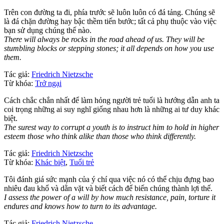
Trên con đường ta đi, phía trước sẽ luôn luôn có đá tảng. Chúng sẽ
là đá chặn đường hay bậc thềm tiến bước; tất cả phụ thuộc vào việc
bạn sử dụng chúng thế nào.
There will always be rocks in the road ahead of us. They will be
stumbling blocks or stepping stones; it all depends on how you use
them.
Tác giả:
Friedrich Nietzsche
Từ khóa:
Trở ngại
Cách chắc chắn nhất để làm hỏng người trẻ tuổi là hướng dẫn anh ta
coi trọng những ai suy nghĩ giống nhau hơn là những ai tư duy khác
biệt.
The surest way to corrupt a youth is to instruct him to hold in higher
esteem those who think alike than those who think differently.
Tác giả:
Friedrich Nietzsche
Từ khóa:
Khác biệt
,
Tuổi trẻ
Tôi đánh giá sức mạnh của ý chí qua việc nó có thể chịu đựng bao
nhiêu đau khổ và dằn vặt và biết cách để biến chúng thành lợi thế.
I assess the power of a will by how much resistance, pain, torture it
endures and knows how to turn to its advantage.
Tác giả:
Friedrich Nietzsche