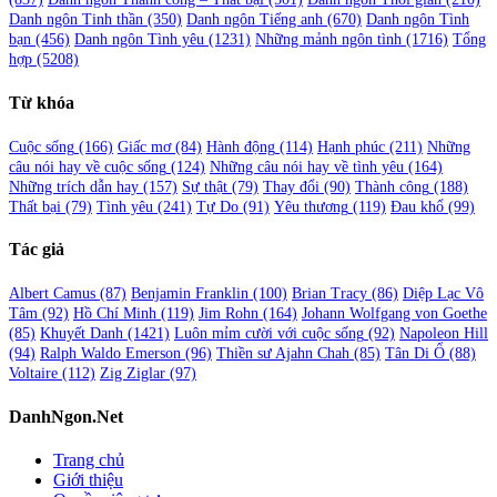
Danh ngôn Tinh thần
(350)
Danh ngôn Tiếng anh
(670)
Danh ngôn Tình
bạn
(456)
Danh ngôn Tình yêu
(1231)
Những mảnh ngôn tình
(1716)
Tổng
hợp
(5208)
Từ khóa
Cuộc sống
(166)
Giấc mơ
(84)
Hành động
(114)
Hạnh phúc
(211)
Những
câu nói hay về cuộc sống
(124)
Những câu nói hay về tình yêu
(164)
Những trích dẫn hay
(157)
Sự thật
(79)
Thay đổi
(90)
Thành công
(188)
Thất bại
(79)
Tình yêu
(241)
Tự Do
(91)
Yêu thương
(119)
Đau khổ
(99)
Tác giả
Albert Camus
(87)
Benjamin Franklin
(100)
Brian Tracy
(86)
Diệp Lạc Vô
Tâm
(92)
Hồ Chí Minh
(119)
Jim Rohn
(164)
Johann Wolfgang von Goethe
(85)
Khuyết Danh
(1421)
Luôn mỉm cười với cuộc sống
(92)
Napoleon Hill
(94)
Ralph Waldo Emerson
(96)
Thiền sư Ajahn Chah
(85)
Tân Di Ổ
(88)
Voltaire
(112)
Zig Ziglar
(97)
DanhNgon.Net
Trang chủ
Giới thiệu