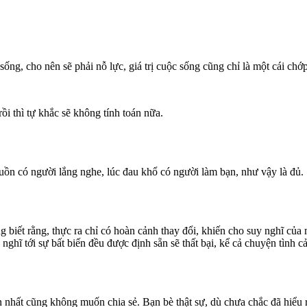
 sống, cho nên sẽ phải nỗ lực, giá trị cuộc sống cũng chỉ là một cái chớ
ồi thì tự khắc sẽ không tính toán nữa.
 buồn có người lắng nghe, lúc đau khổ có người làm bạn, như vậy là đủ.
 biết rằng, thực ra chỉ có hoàn cảnh thay đổi, khiến cho suy nghĩ của m
ghĩ tới sự bất biến đều được định sẵn sẽ thất bại, kể cả chuyện tình c
n nhất cũng không muốn chia sẻ. Bạn bè thật sự, dù chưa chắc đã hiểu 