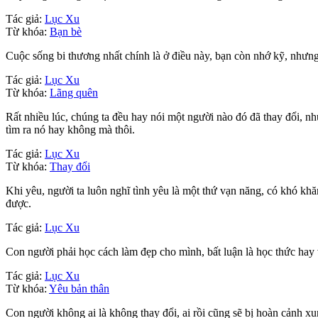
Tác giả:
Lục Xu
Từ khóa:
Bạn bè
Cuộc sống bi thương nhất chính là ở điều này, bạn còn nhớ kỹ, nhưng
Tác giả:
Lục Xu
Từ khóa:
Lãng quên
Rất nhiều lúc, chúng ta đều hay nói một người nào đó đã thay đổi, n
tìm ra nó hay không mà thôi.
Tác giả:
Lục Xu
Từ khóa:
Thay đổi
Khi yêu, người ta luôn nghĩ tình yêu là một thứ vạn năng, có khó
được.
Tác giả:
Lục Xu
Con người phải học cách làm đẹp cho mình, bất luận là học thức hay 
Tác giả:
Lục Xu
Từ khóa:
Yêu bản thân
Con người không ai là không thay đổi, ai rồi cũng sẽ bị hoàn cảnh xu