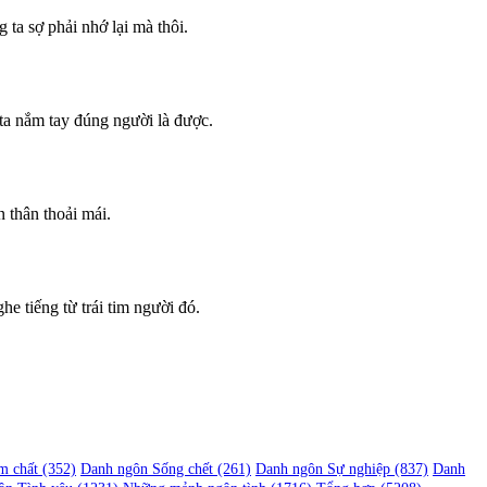
ta sợ phải nhớ lại mà thôi.
 ta nắm tay đúng người là được.
 thân thoải mái.
he tiếng từ trái tim người đó.
m chất
(352)
Danh ngôn Sống chết
(261)
Danh ngôn Sự nghiệp
(837)
Danh