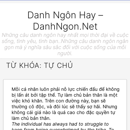
Danh Ngôn Hay –
DanhNgon.Net
Những câu danh ngôn hay nhất mọi thời đại về cuộc
sống, tình yêu, tình bạn..Những câu danh ngôn ngắn
gọn mà ý nghĩa sâu sắc đối với cuộc sống của mỗi
người.
TỪ KHÓA: TỰ CHỦ
Mỗi cá nhân luôn phải nỗ lực chiến đấu để không
bị lấn át bởi tập thể. Tự làm chủ bản thân là một
việc khó khăn. Trên con đường này, bạn sẽ
thường cô độc, và đôi lúc sẽ thấy sợ hãi. Nhưng
không cái giá nào là quá cao cho đặc quyền tự
làm chủ bản thân.
The individual has always had to struggle to
keep from being overwhelmed by the tribe. To