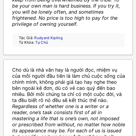
be your own man is hard business. If you try it,
you will be lonely often, and sometimes
frightened. No price is too high to pay for the
privilege of owning yourself.
Tác Giả:
Rudyard Kipling
Từ Khóa:
Tự Chủ
Cho dù là nhà văn hay là người đọc, nhiệm vụ
của mỗi người đầu tiên là làm chủ cuộc sống của
chính mình, không phải giả tạo hay nghe theo
bên ngoài kê đơn, dù có vẻ cao quý đến bao
nhiêu. Bởi mỗi chúng ta chỉ có một cuộc đời, và
ta đều biết rõ nó đều sẽ kết thúc thế nào.
Regardless of whether one is a writer or a
reader, one’s task consists first of all in
mastering a life that is one’s own, not imposed
or prescribed from without, no matter how noble
its appearance may be. For each of us is issued