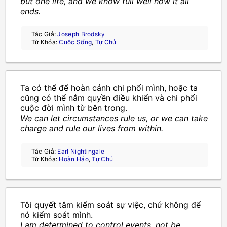
but one life, and we know full well how it all
ends.
Tác Giả:
Joseph Brodsky
Từ Khóa:
Cuộc Sống
,
Tự Chủ
Ta có thể để hoàn cảnh chi phối mình, hoặc ta
cũng có thể nắm quyền điều khiển và chi phối
cuộc đời mình từ bên trong.
We can let circumstances rule us, or we can take
charge and rule our lives from within.
Tác Giả:
Earl Nightingale
Từ Khóa:
Hoàn Hảo
,
Tự Chủ
Tôi quyết tâm kiểm soát sự việc, chứ không để
nó kiểm soát mình.
I am determined to control events, not be