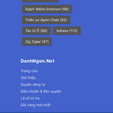
Ralph Waldo Emerson
(96)
Thiền sư Ajahn Chah
(85)
Tân Di Ổ
(88)
Voltaire
(112)
Zig Ziglar
(97)
DanhNgon.Net
Trang chủ
Giới thiệu
Quyền riêng tư
Điều khoản & Bản quyền
Lá số tứ trụ
Giá vàng mới nhất