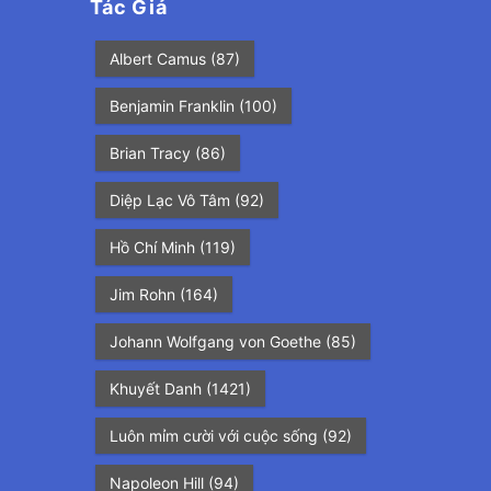
Tác Giả
Albert Camus
(87)
Benjamin Franklin
(100)
Brian Tracy
(86)
Diệp Lạc Vô Tâm
(92)
Hồ Chí Minh
(119)
Jim Rohn
(164)
Johann Wolfgang von Goethe
(85)
Khuyết Danh
(1421)
Luôn mỉm cười với cuộc sống
(92)
Napoleon Hill
(94)