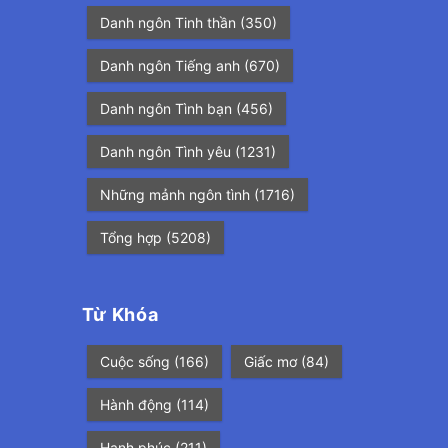
Danh ngôn Tinh thần
(350)
Danh ngôn Tiếng anh
(670)
Danh ngôn Tình bạn
(456)
Danh ngôn Tình yêu
(1231)
Những mảnh ngôn tình
(1716)
Tổng hợp
(5208)
Từ Khóa
Cuộc sống
(166)
Giấc mơ
(84)
Hành động
(114)
Hạnh phúc
(211)