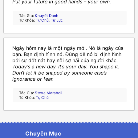
Put your future in good hands – your own.
Tác Giả:
Khuyết Danh
Từ Khóa:
Tự Chủ
,
Tự Lực
Ngày hôm nay là một ngày mới. Nó là ngày của
bạn. Bạn định hình nó. Đừng để nó bị định hình
bởi sự dốt nát hay nỗi sợ hãi của người khác.
Today’s a new day. It’s your day. You shape it.
Don’t let it be shaped by someone else’s
ignorance or fear.
Tác Giả:
Steve Maraboli
Từ Khóa:
Tự Chủ
Chuyên Mục