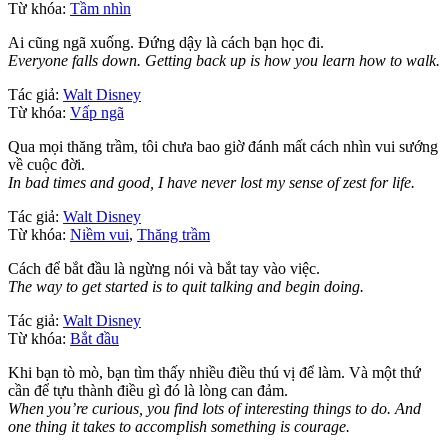
Từ khóa:
Tầm nhìn
Ai cũng ngã xuống. Đứng dậy là cách bạn học đi.
Everyone falls down. Getting back up is how you learn how to walk.
Tác giả:
Walt Disney
Từ khóa:
Vấp ngã
Qua mọi thăng trầm, tôi chưa bao giờ đánh mất cách nhìn vui sướng
về cuộc đời.
In bad times and good, I have never lost my sense of zest for life.
Tác giả:
Walt Disney
Từ khóa:
Niềm vui
,
Thăng trầm
Cách để bắt đầu là ngừng nói và bắt tay vào việc.
The way to get started is to quit talking and begin doing.
Tác giả:
Walt Disney
Từ khóa:
Bắt đầu
Khi bạn tò mò, bạn tìm thấy nhiều điều thú vị để làm. Và một thứ
cần để tựu thành điều gì đó là lòng can đảm.
When you’re curious, you find lots of interesting things to do. And
one thing it takes to accomplish something is courage.