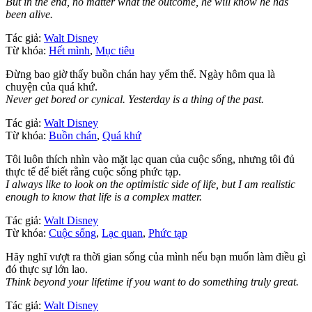
But in the end, no matter what the outcome, he will know he has
been alive.
Tác giả:
Walt Disney
Từ khóa:
Hết mình
,
Mục tiêu
Đừng bao giờ thấy buồn chán hay yếm thế. Ngày hôm qua là
chuyện của quá khứ.
Never get bored or cynical. Yesterday is a thing of the past.
Tác giả:
Walt Disney
Từ khóa:
Buồn chán
,
Quá khứ
Tôi luôn thích nhìn vào mặt lạc quan của cuộc sống, nhưng tôi đủ
thực tế để biết rằng cuộc sống phức tạp.
I always like to look on the optimistic side of life, but I am realistic
enough to know that life is a complex matter.
Tác giả:
Walt Disney
Từ khóa:
Cuộc sống
,
Lạc quan
,
Phức tạp
Hãy nghĩ vượt ra thời gian sống của mình nếu bạn muốn làm điều gì
đó thực sự lớn lao.
Think beyond your lifetime if you want to do something truly great.
Tác giả:
Walt Disney