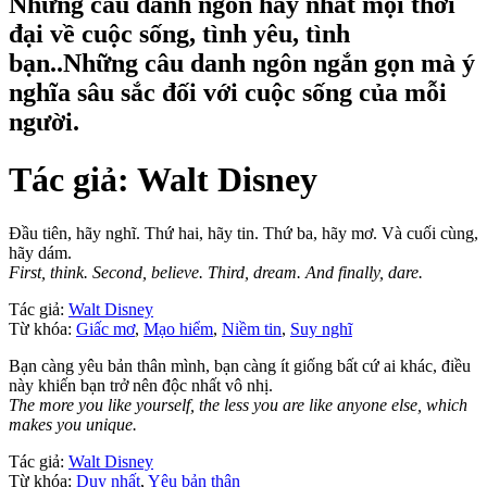
Những câu danh ngôn hay nhất mọi thời
đại về cuộc sống, tình yêu, tình
bạn..Những câu danh ngôn ngắn gọn mà ý
nghĩa sâu sắc đối với cuộc sống của mỗi
người.
Tác giả:
Walt Disney
Đầu tiên, hãy nghĩ. Thứ hai, hãy tin. Thứ ba, hãy mơ. Và cuối cùng,
hãy dám.
First, think. Second, believe. Third, dream. And finally, dare.
Tác giả:
Walt Disney
Từ khóa:
Giấc mơ
,
Mạo hiểm
,
Niềm tin
,
Suy nghĩ
Bạn càng yêu bản thân mình, bạn càng ít giống bất cứ ai khác, điều
này khiến bạn trở nên độc nhất vô nhị.
The more you like yourself, the less you are like anyone else, which
makes you unique.
Tác giả:
Walt Disney
Từ khóa:
Duy nhất
,
Yêu bản thân