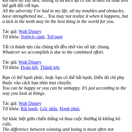
khi điều đó xảy đến, nhưng bị đả kích lại có thể là điều tốt nhất trên
thế giới đối với bạn.
All the adversity I’ve had in my life, all my troubles and obstacles,
have strengthened me… You may not realize it when it happens, but
a kick in the teeth may be the best thing in the world for you.
Tác giả:
Walt Disney
Từ khóa:
Nghịch cảnh
,
Trở ngại
Tất cả thành tựu của chúng tôi đều nhờ vào nỗ lực chung.
Whatever we accomplish is due to the combined effort.
Tác giả:
Walt Disney
Từ khóa:
Đoàn kết
,
Thành tựu
Bạn có thể hạnh phúc, hoặc bạn có thể bất hạnh. Điều đó chỉ phụ
thuộc vào cách bạn nhìn mọi chuyện.
You can be happy or you can be unhappy. It’s just according to the
way you look at things.
Tác giả:
Walt Disney
Từ khóa:
Bất hạnh
,
Góc nhìn
,
Hạnh phúc
Sự khác biệt giữa chiến thắng và thua cuộc thường là không bỏ
cuộc.
The difference between winning and losing is most often not