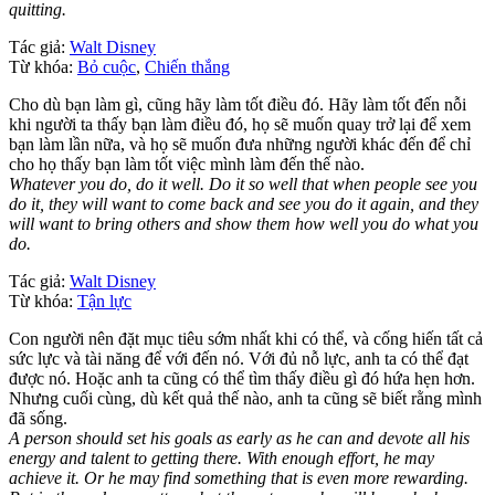
quitting.
Tác giả:
Walt Disney
Từ khóa:
Bỏ cuộc
,
Chiến thắng
Cho dù bạn làm gì, cũng hãy làm tốt điều đó. Hãy làm tốt đến nỗi
khi người ta thấy bạn làm điều đó, họ sẽ muốn quay trở lại để xem
bạn làm lần nữa, và họ sẽ muốn đưa những người khác đến để chỉ
cho họ thấy bạn làm tốt việc mình làm đến thế nào.
Whatever you do, do it well. Do it so well that when people see you
do it, they will want to come back and see you do it again, and they
will want to bring others and show them how well you do what you
do.
Tác giả:
Walt Disney
Từ khóa:
Tận lực
Con người nên đặt mục tiêu sớm nhất khi có thể, và cống hiến tất cả
sức lực và tài năng để với đến nó. Với đủ nỗ lực, anh ta có thể đạt
được nó. Hoặc anh ta cũng có thể tìm thấy điều gì đó hứa hẹn hơn.
Nhưng cuối cùng, dù kết quả thế nào, anh ta cũng sẽ biết rằng mình
đã sống.
A person should set his goals as early as he can and devote all his
energy and talent to getting there. With enough effort, he may
achieve it. Or he may find something that is even more rewarding.