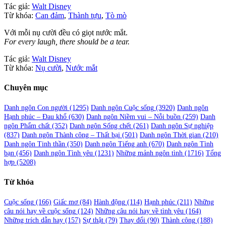
Tác giả:
Walt Disney
Từ khóa:
Can đảm
,
Thành tựu
,
Tò mò
Với mỗi nụ cười đều có giọt nước mắt.
For every laugh, there should be a tear.
Tác giả:
Walt Disney
Từ khóa:
Nụ cười
,
Nước mắt
Chuyên mục
Danh ngôn Con người
(1295)
Danh ngôn Cuộc sống
(3920)
Danh ngôn
Hạnh phúc – Đau khổ
(630)
Danh ngôn Niềm vui – Nỗi buồn
(259)
Danh
ngôn Phẩm chất
(352)
Danh ngôn Sống chết
(261)
Danh ngôn Sự nghiệp
(837)
Danh ngôn Thành công – Thất bại
(501)
Danh ngôn Thời gian
(210)
Danh ngôn Tinh thần
(350)
Danh ngôn Tiếng anh
(670)
Danh ngôn Tình
bạn
(456)
Danh ngôn Tình yêu
(1231)
Những mảnh ngôn tình
(1716)
Tổng
hợp
(5208)
Từ khóa
Cuộc sống
(166)
Giấc mơ
(84)
Hành động
(114)
Hạnh phúc
(211)
Những
câu nói hay về cuộc sống
(124)
Những câu nói hay về tình yêu
(164)
Những trích dẫn hay
(157)
Sự thật
(79)
Thay đổi
(90)
Thành công
(188)