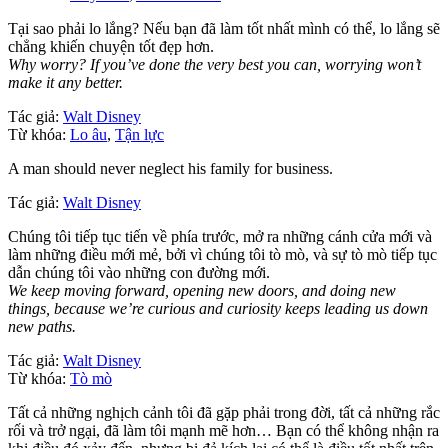
Tại sao phải lo lắng? Nếu bạn đã làm tốt nhất mình có thể, lo lắng sẽ
chẳng khiến chuyện tốt đẹp hơn.
Why worry? If you’ve done the very best you can, worrying won’t
make it any better.
Tác giả:
Walt Disney
Từ khóa:
Lo âu
,
Tận lực
A man should never neglect his family for business.
Tác giả:
Walt Disney
Chúng tôi tiếp tục tiến về phía trước, mở ra những cánh cửa mới và
làm những điều mới mẻ, bởi vì chúng tôi tò mò, và sự tò mò tiếp tục
dẫn chúng tôi vào những con đường mới.
We keep moving forward, opening new doors, and doing new
things, because we’re curious and curiosity keeps leading us down
new paths.
Tác giả:
Walt Disney
Từ khóa:
Tò mò
Tất cả những nghịch cảnh tôi đã gặp phải trong đời, tất cả những rắc
rối và trở ngại, đã làm tôi mạnh mẽ hơn… Bạn có thể không nhận ra