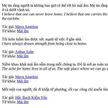
Mẹ tin rằng người ta không bao giờ có thể rời bỏ mái ấm. Mẹ tin rằn
ở cả dưới vành tai.
I believe that one can never leave home. I believe that one carries th
the earlobe.
Tác giả:
Maya Angelou
Từ khóa:
Mái ấm
Tôi luôn luôm tìm được sức mạnh từ việc ở gần nhà.
I have always drawn strength from being close to home.
Tác giả:
Arthur Ashe
Từ khóa:
Mái ấm
Niềm khao khát mái ấm nằm trong mỗi chúng ta. Đó là nơi an toàn mà 
The ache for home lives in all of us. The safe place where we can go 
Tác giả:
Maya Angelou
Từ khóa:
Mái ấm
Mỗi một con người, dù đi khắp tứ phương, rốt cục cũng chỉ muốn tìm
Tác giả:
Hắc Bạch Kiếm Yêu
Từ khóa:
Mái ấm