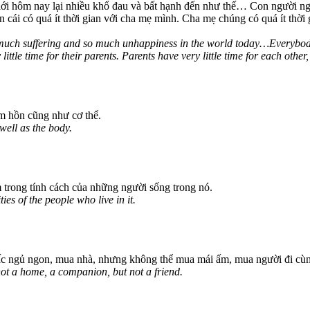
ế giới hôm nay lại nhiều khổ đau và bất hạnh đến như thế… Con người 
n cái có quá ít thời gian với cha mẹ mình. Cha mẹ chúng có quá ít thời 
o much suffering and so much unhappiness in the world today…Everybody 
ittle time for their parents. Parents have very little time for each other
âm hồn cũng như cơ thể.
well as the body.
ằm trong tính cách của những người sống trong nó.
ies of the people who live in it.
ấc ngủ ngon, mua nhà, nhưng không thể mua mái ấm, mua người đi cù
not a home, a companion, but not a friend.