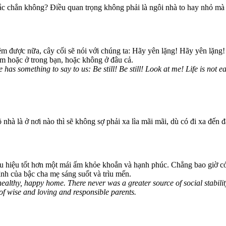
c chắn không? Điều quan trọng không phải là ngôi nhà to hay nhỏ mà 
êm được nữa, cây cối sẽ nói với chúng ta: Hãy yên lặng! Hãy yên lặng
 hoặc ở trong bạn, hoặc không ở đâu cả.
as something to say to us: Be still! Be still! Look at me! Life is not ea
 nhà là ở nơi nào thì sẽ không sợ phải xa lìa mãi mãi, dù có đi xa đến 
u hiệu tốt hơn một mái ấm khỏe khoắn và hạnh phúc. Chẳng bao giờ có
ình của bậc cha mẹ sáng suốt và trìu mến.
ealthy, happy home. There never was a greater source of social stabili
of wise and loving and responsible parents.