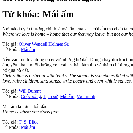
Từ khóa: Mái ấm
Nơi nào ta yêu thương chính là mái ấm của ta – mái ấm mà chân ta có t
Where we love is home – home that our feet may leave, but not our he
Tác giả:
Oliver Wendell Holmes Sr.
Từ khóa:
Mái ấm
Nền văn minh là dòng chảy với những bờ đất. Dòng chảy đôi khi tràn 
ấm, yêu nhau, nuôi dưỡng con cái, ca hát, làm thơ và thậm chí dựng
bỏ qua bờ đất.
Civilization is a stream with banks. The stream is sometimes filled wi
love, raise children, sing songs, write poetry and even whittle statues.
Tác giả:
Will Durant
Từ khóa:
Cuộc sống
,
Lịch sử
,
Mái ấm
,
Văn minh
Mái ấm là nơi ta bắt đầu.
Home is where one starts from.
Tác giả:
T. S. Eliot
Từ khóa:
Mái ấm