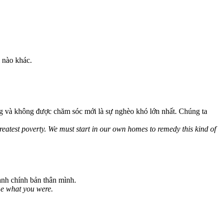
 nào khác.
g và không được chăm sóc mới là sự nghèo khó lớn nhất. Chúng ta
eatest poverty. We must start in our own homes to remedy this kind of
hành chính bản thân mình.
me what you were.