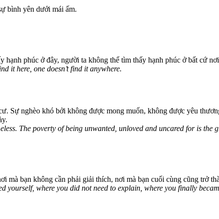
sự bình yên dưới mái ấm.
y hạnh phúc ở đây, người ta không thể tìm thấy hạnh phúc ở bất cứ nơi
nd it here, one doesn’t find it anywhere.
gia cư. Sự nghèo khó bởi không được mong muốn, không được yêu thươn
ày.
less. The poverty of being unwanted, unloved and uncared for is the gr
 nơi mà bạn không cần phải giải thích, nơi mà bạn cuối cùng cũng trở t
d yourself, where you did not need to explain, where you finally beca