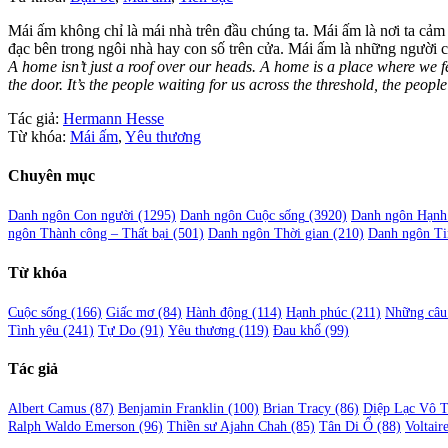
Mái ấm không chỉ là mái nhà trên đầu chúng ta. Mái ấm là nơi ta cảm
đạc bên trong ngôi nhà hay con số trên cửa. Mái ấm là những người c
A home isn’t just a roof over our heads. A home is a place where we f
the door. It’s the people waiting for us across the threshold, the peop
Tác giả:
Hermann Hesse
Từ khóa:
Mái ấm
,
Yêu thương
Chuyên mục
Danh ngôn Con người
(1295)
Danh ngôn Cuộc sống
(3920)
Danh ngôn Hạnh
ngôn Thành công – Thất bại
(501)
Danh ngôn Thời gian
(210)
Danh ngôn Ti
Từ khóa
Cuộc sống
(166)
Giấc mơ
(84)
Hành động
(114)
Hạnh phúc
(211)
Những câu 
Tình yêu
(241)
Tự Do
(91)
Yêu thương
(119)
Đau khổ
(99)
Tác giả
Albert Camus
(87)
Benjamin Franklin
(100)
Brian Tracy
(86)
Diệp Lạc Vô 
Ralph Waldo Emerson
(96)
Thiền sư Ajahn Chah
(85)
Tân Di Ổ
(88)
Voltair