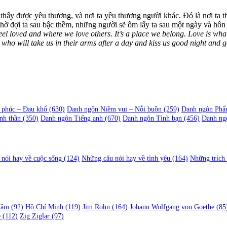
 thấy được yêu thương, và nơi ta yêu thương người khác. Đó là nơi ta 
hờ đợi ta sau bậc thềm, những người sẽ ôm lấy ta sau một ngày và hôn
eel loved and where we love others. It’s a place we belong. Love is wh
le who will take us in their arms after a day and kiss us good night and 
 phúc – Đau khổ
(630)
Danh ngôn Niềm vui – Nỗi buồn
(259)
Danh ngôn Phẩ
nh thần
(350)
Danh ngôn Tiếng anh
(670)
Danh ngôn Tình bạn
(456)
Danh ng
nói hay về cuộc sống
(124)
Những câu nói hay về tình yêu
(164)
Những trích
Tâm
(92)
Hồ Chí Minh
(119)
Jim Rohn
(164)
Johann Wolfgang von Goethe
(85
e
(112)
Zig Ziglar
(97)