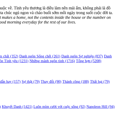
thuộc về. Tình yêu thương là điều làm nên mái ấm, không phải là đồ
 ta chúc ngủ ngon và chào buổi sớm mỗi ngày trong suốt cuộc đời ta.
at makes a home, not the contents inside the house or the number on
good morning everyday for the rest of our lives.
m chất
(352)
Danh ngôn Sống chết
(261)
Danh ngôn Sự nghiệp
(837)
Danh
ôn Tình yêu
(1231)
Những mảnh ngôn tình
(1716)
Tổng hợp
(5208)
 dẫn hay
(157)
Sự thật
(79)
Thay đổi
(90)
Thành công
(188)
Thất bại
(79)
)
Khuyết Danh
(1421)
Luôn mỉm cười với cuộc sống
(92)
Napoleon Hill
(94)