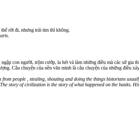
hể rời đi, nhưng trái tim thì không.
arts.
ngập con người, trộm cướp, la hét và làm những điều mà các sử gia thư
 tượng. Câu chuyện của nền văn minh là câu chuyện của những điều xảy 
th from people , stealing, shouting and doing the things historians usu
 The story of civilization is the story of what happened on the banks. Hi