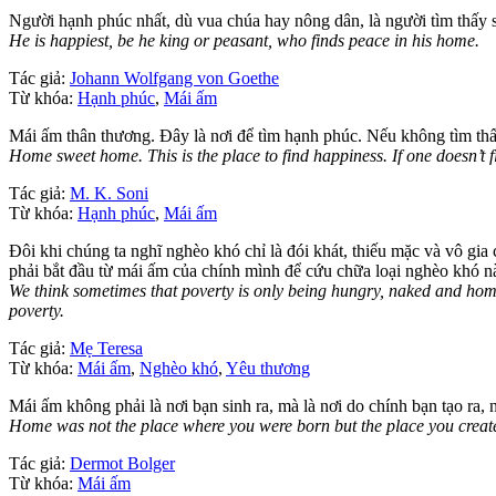
Người hạnh phúc nhất, dù vua chúa hay nông dân, là người tìm thấy 
He is happiest, be he king or peasant, who finds peace in his home.
Tác giả:
Johann Wolfgang von Goethe
Từ khóa:
Hạnh phúc
,
Mái ấm
Mái ấm thân thương. Đây là nơi để tìm hạnh phúc. Nếu không tìm thấ
Home sweet home. This is the place to find happiness. If one doesn’t fi
Tác giả:
M. K. Soni
Từ khóa:
Hạnh phúc
,
Mái ấm
Đôi khi chúng ta nghĩ nghèo khó chỉ là đói khát, thiếu mặc và vô 
phải bắt đầu từ mái ấm của chính mình để cứu chữa loại nghèo khó n
We think sometimes that poverty is only being hungry, naked and home
poverty.
Tác giả:
Mẹ Teresa
Từ khóa:
Mái ấm
,
Nghèo khó
,
Yêu thương
Mái ấm không phải là nơi bạn sinh ra, mà là nơi do chính bạn tạo ra,
Home was not the place where you were born but the place you create
Tác giả:
Dermot Bolger
Từ khóa:
Mái ấm