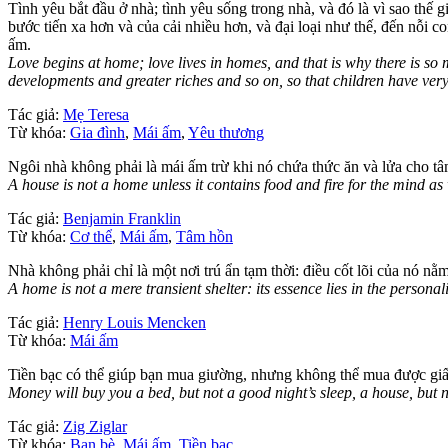
Tình yêu bắt đầu ở nhà; tình yêu sống trong nhà, và đó là vì sao th
bước tiến xa hơn và của cải nhiều hơn, và đại loại như thế, đến nỗi co
ấm.
Love begins at home; love lives in homes, and that is why there is s
developments and greater riches and so on, so that children have very l
Tác giả:
Mẹ Teresa
Từ khóa:
Gia đình
,
Mái ấm
,
Yêu thương
Ngôi nhà không phải là mái ấm trừ khi nó chứa thức ăn và lửa cho t
A house is not a home unless it contains food and fire for the mind as 
Tác giả:
Benjamin Franklin
Từ khóa:
Cơ thể
,
Mái ấm
,
Tâm hồn
Nhà không phải chỉ là một nơi trú ẩn tạm thời: điều cốt lõi của nó n
A home is not a mere transient shelter: its essence lies in the personalit
Tác giả:
Henry Louis Mencken
Từ khóa:
Mái ấm
Tiền bạc có thể giúp bạn mua giường, nhưng không thể mua được gi
Money will buy you a bed, but not a good night’s sleep, a house, but 
Tác giả:
Zig Ziglar
Từ khóa:
Bạn bè
,
Mái ấm
,
Tiền bạc