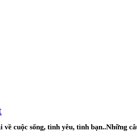
t
 về cuộc sống, tình yêu, tình bạn..Những c