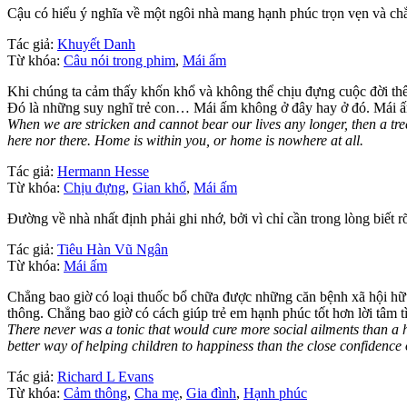
Cậu có hiểu ý nghĩa về một ngôi nhà mang hạnh phúc trọn vẹn và chắ
Tác giả:
Khuyết Danh
Từ khóa:
Câu nói trong phim
,
Mái ấm
Khi chúng ta cảm thấy khốn khổ và không thể chịu đựng cuộc đời th
Đó là những suy nghĩ trẻ con… Mái ấm không ở đây hay ở đó. Mái ấm
When we are stricken and cannot bear our lives any longer, then a tree h
here nor there. Home is within you, or home is nowhere at all.
Tác giả:
Hermann Hesse
Từ khóa:
Chịu đựng
,
Gian khổ
,
Mái ấm
Đường về nhà nhất định phải ghi nhớ, bởi vì chỉ cần trong lòng biết rõ
Tác giả:
Tiêu Hàn Vũ Ngân
Từ khóa:
Mái ấm
Chẳng bao giờ có loại thuốc bổ chữa được những căn bệnh xã hội hữ
thông. Chẳng bao giờ có cách giúp trẻ em hạnh phúc tốt hơn lời tâm t
There never was a tonic that would cure more social ailments than a h
better way of helping children to happiness than the close confidence 
Tác giả:
Richard L Evans
Từ khóa:
Cảm thông
,
Cha mẹ
,
Gia đình
,
Hạnh phúc