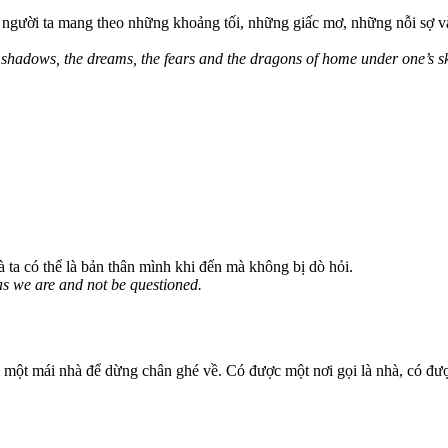
g người ta mang theo những khoảng tối, những giấc mơ, những nỗi sợ v
e shadows, the dreams, the fears and the dragons of home under one’s skin
ta có thể là bản thân mình khi đến mà không bị dò hỏi.
as we are and not be questioned.
 một mái nhà để dừng chân ghé về. Có được một nơi gọi là nhà, có đư