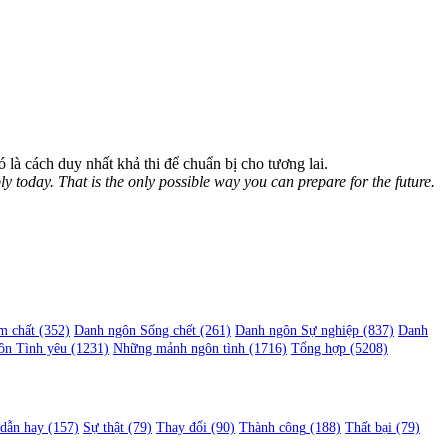
Đó là cách duy nhất khả thi để chuẩn bị cho tương lai.
y today. That is the only possible way you can prepare for the future.
m chất
(352)
Danh ngôn Sống chết
(261)
Danh ngôn Sự nghiệp
(837)
Danh
ôn Tình yêu
(1231)
Những mảnh ngôn tình
(1716)
Tổng hợp
(5208)
 dẫn hay
(157)
Sự thật
(79)
Thay đổi
(90)
Thành công
(188)
Thất bại
(79)