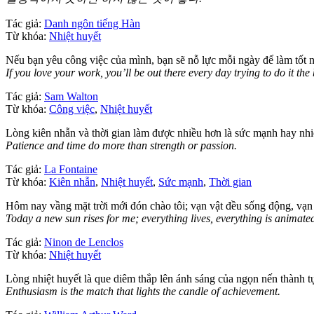
Tác giả:
Danh ngôn tiếng Hàn
Từ khóa:
Nhiệt huyết
Nếu bạn yêu công việc của mình, bạn sẽ nỗ lực mỗi ngày để làm tốt n
If you love your work, you’ll be out there every day trying to do it th
Tác giả:
Sam Walton
Từ khóa:
Công việc
,
Nhiệt huyết
Lòng kiên nhẫn và thời gian làm được nhiều hơn là sức mạnh hay nhi
Patience and time do more than strength or passion.
Tác giả:
La Fontaine
Từ khóa:
Kiên nhẫn
,
Nhiệt huyết
,
Sức mạnh
,
Thời gian
Hôm nay vầng mặt trời mới đón chào tôi; vạn vật đều sống động, vạn v
Today a new sun rises for me; everything lives, everything is animated
Tác giả:
Ninon de Lenclos
Từ khóa:
Nhiệt huyết
Lòng nhiệt huyết là que diêm thắp lên ánh sáng của ngọn nến thành t
Enthusiasm is the match that lights the candle of achievement.