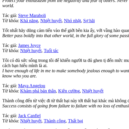
Protect your enthusiasm from the negativity and fear of others. Never
world.
Tác giả:
Steve Maraboli
Từ khóa:
Khả năng
,
Nhiệt huyết
,
Nhỏ nhặt
,
Sợ hãi
Tốt nhất hãy dũng cảm tiến vào thế giới bên kia ấy, với vầng hào quan
Better pass boldly into that other world, in the full glory of some pas
Tác giả:
James Joyce
Từ khóa:
Nhiệt huyết
,
Tuổi tác
Tôi có đủ sức sống trong tôi để khiến người ta đủ ghen tị đến mức mu
cách bạn hiểu mình là ai.
I have enough of life in me to make somebody jealous enough to want t
know who you are.
Tác giả:
Maya Angelou
Từ khóa:
Khám phá bản thân
,
Kiên cường
,
Nhiệt huyết
Thành công đến từ việc đi từ thất bại này tới thất bại khác mà không 
Success consists of going from failure to failure with no loss of enthus
Tác giả:
Jack Canfiel
Từ khóa:
Nhiệt huyết
,
Thành công
,
Thất bại