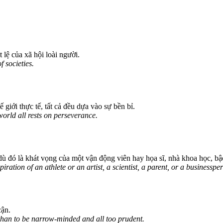
 lệ của xã hội loài người.
f societies.
 giới thực tế, tất cả đều dựa vào sự bền bỉ.
orld all rests on perseverance.
dù đó là khát vọng của một vận động viên hay họa sĩ, nhà khoa học, b
iration of an athlete or an artist, a scientist, a parent, or a businesspe
cận.
 than to be narrow-minded and all too prudent.