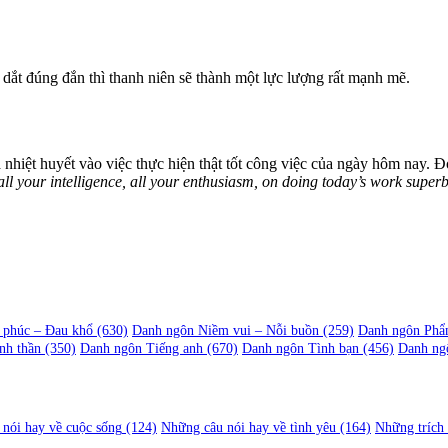
ìu dắt đúng đắn thì thanh niên sẽ thành một lực lượng rất mạnh mẽ.
t cả nhiệt huyết vào việc thực hiện thật tốt công việc của ngày hôm nay. 
ll your intelligence, all your enthusiasm, on doing today’s work superbl
 phúc – Đau khổ
(630)
Danh ngôn Niềm vui – Nỗi buồn
(259)
Danh ngôn Phẩ
nh thần
(350)
Danh ngôn Tiếng anh
(670)
Danh ngôn Tình bạn
(456)
Danh ng
nói hay về cuộc sống
(124)
Những câu nói hay về tình yêu
(164)
Những trích