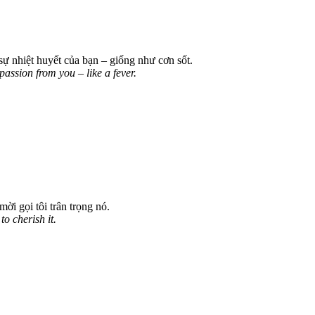
ự nhiệt huyết của bạn – giống như cơn sốt.
passion from you – like a fever.
ời gọi tôi trân trọng nó.
o cherish it.