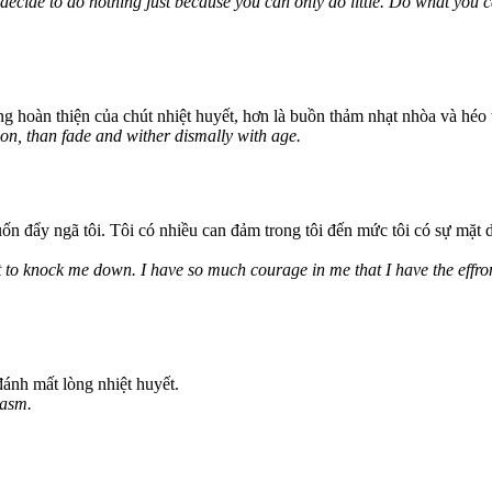
 decide to do nothing just because you can only do little. Do what you 
g hoàn thiện của chút nhiệt huyết, hơn là buồn thảm nhạt nhòa và héo tà
sion, than fade and wither dismally with age.
ốn đẩy ngã tôi. Tôi có nhiều can đảm trong tôi đến mức tôi có sự mặt d
o knock me down. I have so much courage in me that I have the effronter
đánh mất lòng nhiệt huyết.
iasm.