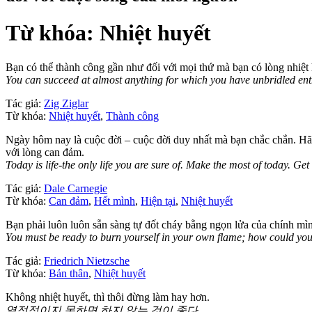
Từ khóa: Nhiệt huyết
Bạn có thể thành công gần như đối với mọi thứ mà bạn có lòng nhiệt
You can succeed at almost anything for which you have unbridled en
Tác giả:
Zig Ziglar
Từ khóa:
Nhiệt huyết
,
Thành công
Ngày hôm nay là cuộc đời – cuộc đời duy nhất mà bạn chắc chắn. Hãy
với lòng can đảm.
Today is life-the only life you are sure of. Make the most of today. 
Tác giả:
Dale Carnegie
Từ khóa:
Can đảm
,
Hết mình
,
Hiện tại
,
Nhiệt huyết
Bạn phải luôn luôn sẵn sàng tự đốt cháy bằng ngọn lửa của chính mìn
You must be ready to burn yourself in your own flame; how could you 
Tác giả:
Friedrich Nietzsche
Từ khóa:
Bản thân
,
Nhiệt huyết
Không nhiệt huyết, thì thôi đừng làm hay hơn.
열정적이지 못하면 하지 않는 것이 좋다.