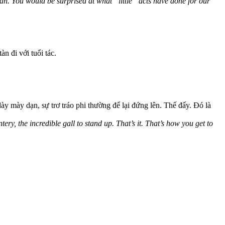
can. You would be surprised at what “little” acts have done for our
n đi với tuổi tác.
ày mày dạn, sự trơ tráo phi thường để lại đứng lên. Thế đấy. Đó là
y, the incredible gall to stand up. That’s it. That’s how you get to