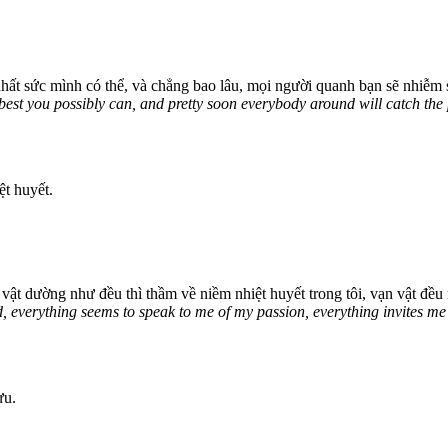
hất sức mình có thể, và chẳng bao lâu, mọi người quanh bạn sẽ nhiễm s
e best you possibly can, and pretty soon everybody around will catch the 
ệt huyết.
ật dường như đều thì thầm về niềm nhiệt huyết trong tôi, vạn vật đều m
, everything seems to speak to me of my passion, everything invites me t
ựu.