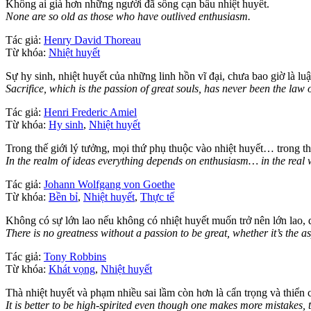
Không ai già hơn những người đã sống cạn bầu nhiệt huyết.
None are so old as those who have outlived enthusiasm.
Tác giả:
Henry David Thoreau
Từ khóa:
Nhiệt huyết
Sự hy sinh, nhiệt huyết của những linh hồn vĩ đại, chưa bao giờ là luật
Sacrifice, which is the passion of great souls, has never been the law o
Tác giả:
Henri Frederic Amiel
Từ khóa:
Hy sinh
,
Nhiệt huyết
Trong thế giới lý tưởng, mọi thứ phụ thuộc vào nhiệt huyết… trong thế
In the realm of ideas everything depends on enthusiasm… in the real w
Tác giả:
Johann Wolfgang von Goethe
Từ khóa:
Bền bỉ
,
Nhiệt huyết
,
Thực tế
Không có sự lớn lao nếu không có nhiệt huyết muốn trở nên lớn lao, 
There is no greatness without a passion to be great, whether it’s the asp
Tác giả:
Tony Robbins
Từ khóa:
Khát vọng
,
Nhiệt huyết
Thà nhiệt huyết và phạm nhiều sai lầm còn hơn là cẩn trọng và thiển 
It is better to be high-spirited even though one makes more mistakes,