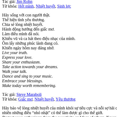
Tác giả:
Jim Rohn
Từ khóa:
Hết mình
,
Nhiệt huyết
,
Sinh lực
Hãy sống với con người thật.
Thể hiện tình yêu thương.
Chia sẻ lòng nhiệt huyết.
Hành động hướng đến giấc mơ.
Làm điều mình đã nói.
Khiêu vũ và ca hát theo điệu nhạc của mình.
Ôm lấy những phúc lành đang có.
Khiến ngày hôm nay đáng nhớ.
Live your truth.
Express your love.
Share your enthusiasm.
Take action towards your dreams.
Walk your talk.
Dance and sing to your music.
Embrace your blessings.
Make today worth remembering.
Tác giả:
Steve Maraboli
Từ khóa:
Giấc mơ
,
Nhiệt huyết
,
Yêu thương
Hãy bảo vệ lòng nhiệt huyết của mình khỏi sự tiêu cực và nỗi sợ hãi
nhiên những điều “nhỏ nhặt” có thể làm được gì cho thế giới.