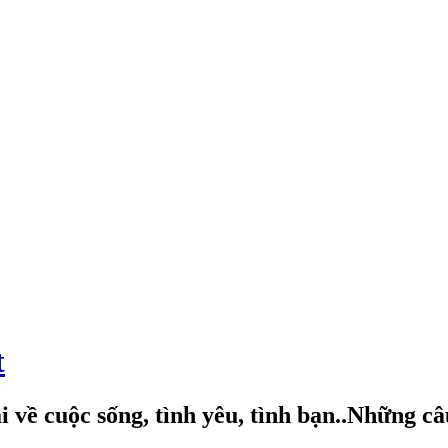
t
 về cuộc sống, tình yêu, tình bạn..Những c