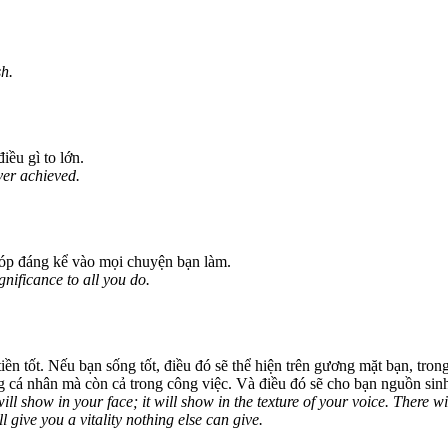
sh.
iều gì to lớn.
ver achieved.
 góp đáng kể vào mọi chuyện bạn làm.
nificance to all you do.
ền tốt. Nếu bạn sống tốt, điều đó sẽ thể hiện trên gương mặt bạn, tron
g cá nhân mà còn cả trong công việc. Và điều đó sẽ cho bạn nguồn sin
 it will show in your face; it will show in the texture of your voice. There
ll give you a vitality nothing else can give.