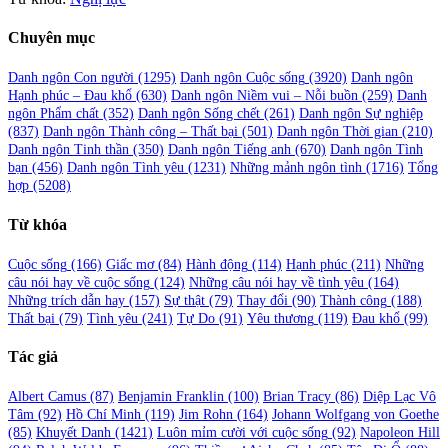
Chuyên mục
Danh ngôn Con người
(1295)
Danh ngôn Cuộc sống
(3920)
Danh ngôn
Hạnh phúc – Đau khổ
(630)
Danh ngôn Niềm vui – Nỗi buồn
(259)
Danh
ngôn Phẩm chất
(352)
Danh ngôn Sống chết
(261)
Danh ngôn Sự nghiệp
(837)
Danh ngôn Thành công – Thất bại
(501)
Danh ngôn Thời gian
(210)
Danh ngôn Tinh thần
(350)
Danh ngôn Tiếng anh
(670)
Danh ngôn Tình
bạn
(456)
Danh ngôn Tình yêu
(1231)
Những mảnh ngôn tình
(1716)
Tổng
hợp
(5208)
Từ khóa
Cuộc sống
(166)
Giấc mơ
(84)
Hành động
(114)
Hạnh phúc
(211)
Những
câu nói hay về cuộc sống
(124)
Những câu nói hay về tình yêu
(164)
Những trích dẫn hay
(157)
Sự thật
(79)
Thay đổi
(90)
Thành công
(188)
Thất bại
(79)
Tình yêu
(241)
Tự Do
(91)
Yêu thương
(119)
Đau khổ
(99)
Tác giả
Albert Camus
(87)
Benjamin Franklin
(100)
Brian Tracy
(86)
Diệp Lạc Vô
Tâm
(92)
Hồ Chí Minh
(119)
Jim Rohn
(164)
Johann Wolfgang von Goethe
(85)
Khuyết Danh
(1421)
Luôn mỉm cười với cuộc sống
(92)
Napoleon Hill