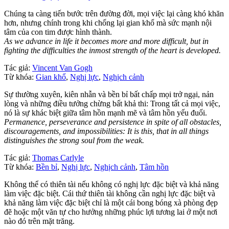
Chúng ta càng tiến bước trên đường đời, mọi việc lại càng khó khăn
hơn, nhưng chính trong khi chống lại gian khổ mà sức mạnh nội
tâm của con tim được hình thành.
As we advance in life it becomes more and more difficult, but in
fighting the difficulties the inmost strength of the heart is developed.
Tác giả:
Vincent Van Gogh
Từ khóa:
Gian khổ
,
Nghị lực
,
Nghịch cảnh
Sự thường xuyên, kiên nhẫn và bền bỉ bất chấp mọi trở ngại, nản
lòng và những điều tưởng chừng bất khả thi: Trong tất cả mọi việc,
nó là sự khác biệt giữa tâm hồn mạnh mẽ và tâm hồn yếu đuối.
Permanence, perseverance and persistence in spite of all obstacles,
discouragements, and impossibilities: It is this, that in all things
distinguishes the strong soul from the weak.
Tác giả:
Thomas Carlyle
Từ khóa:
Bền bỉ
,
Nghị lực
,
Nghịch cảnh
,
Tâm hồn
Không thể có thiên tài nếu không có nghị lực đặc biệt và khả năng
làm việc đặc biệt. Cái thứ thiên tài không cần nghị lực đặc biệt và
khả năng làm việc đặc biệt chỉ là một cái bong bóng xà phòng đẹp
đẽ hoặc một văn tự cho hưởng những phúc lợi tương lai ở một nơi
nào đó trên mặt trăng.