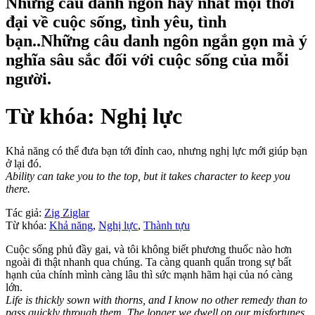
Những câu danh ngôn hay nhất mọi thời
đại về cuộc sống, tình yêu, tình
bạn..Những câu danh ngôn ngắn gọn mà ý
nghĩa sâu sắc đối với cuộc sống của mỗi
người.
Từ khóa: Nghị lực
Khả năng có thể đưa bạn tới đỉnh cao, nhưng nghị lực mới giúp bạn
ở lại đó.
Ability can take you to the top, but it takes character to keep you
there.
Tác giả:
Zig Ziglar
Từ khóa:
Khả năng
,
Nghị lực
,
Thành tựu
Cuộc sống phủ đầy gai, và tôi không biết phương thuốc nào hơn
ngoài đi thật nhanh qua chúng. Ta càng quanh quẩn trong sự bất
hạnh của chính mình càng lâu thì sức mạnh hãm hại của nó càng
lớn.
Life is thickly sown with thorns, and I know no other remedy than to
pass quickly through them. The longer we dwell on our misfortunes