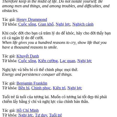
Therefore keep in the midst of life. Do not isolate yourself. Be
among men and things, and among troubles, and difficulties, and
obstacles.
Tác giả:
Henry Drummond
Từ khóa:
Cuộc sống
,
Gian khổ
,
Nghị lực
,
Nghịch cảnh
Khi cuộc đời cho bạn cả trăm lý do để khóc, hãy cho đời thấy bạn
có cả ngàn lý do để cười.
When life gives you a hundred reasons to cry, show life that you
have a thousand reasons to smile.
Tác giả:
Khuyết Danh
Từ khóa:
Cuộc sống
,
Kiên cường
,
Lạc quan
,
Nghị lực
Nghị lực và bền bỉ có thể chinh phục mọi thứ.
Energy and persistence conquer all things.
Tác giả:
Benjamin Franklin
Từ khóa:
Bền bỉ
,
Chinh phục
,
Kiên trì
,
Nghị lực
Tuổi trẻ là tuổi của tương lai. Muốn có tương lai tốt đẹp thì phải
chiếm lấy bằng ý chí và nghị lực của chính bản thân.
Tác giả:
Hồ Chí Minh
Từ khóa:
Nghị lực
,
Tư duy
,
Tuổi trẻ