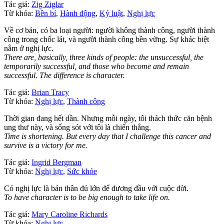
Tác giả:
Zig Ziglar
Từ khóa:
Bền bỉ
,
Hành động
,
Kỷ luật
,
Nghị lực
Về cơ bản, có ba loại người: người không thành công, người thành
công trong chốc lát, và người thành công bền vững. Sự khác biệt
nằm ở nghị lực.
There are, basically, three kinds of people: the unsuccessful, the
temporarily successful, and those who become and remain
successful. The difference is character.
Tác giả:
Brian Tracy
Từ khóa:
Nghị lực
,
Thành công
Thời gian đang hết dần. Nhưng mỗi ngày, tôi thách thức căn bệnh
ung thư này, và sống sót với tôi là chiến thắng.
Time is shortening. But every day that I challenge this cancer and
survive is a victory for me.
Tác giả:
Ingrid Bergman
Từ khóa:
Nghị lực
,
Sức khỏe
Có nghị lực là bản thân đủ lớn để đương đầu với cuộc đời.
To have character is to be big enough to take life on.
Tác giả:
Mary Caroline Richards
Từ khóa:
Nghị lực