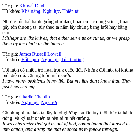
Tác giả:
Khuyết Danh
Từ khóa:
Khả năng
,
Nghị lực
,
Thiên tài
Những nỗi bất hạnh giống như dao, hoặc có tác dụng với ta, hoặc
gây tổn thương ta, tùy theo ta nắm lấy chúng bằng lưỡi hay bằng
cán.
Mishaps are like knives, that either serve us or cut us, as we grasp
them by the blade or the handle.
Tác giả:
James Russell Lowell
Từ khóa:
Bất hạnh
,
Nghị lực
,
Tổn thương
Tôi luôn có nhiều trở ngại trong cuộc đời. Nhưng đôi môi tôi không
biết điều đó. Chúng luôn mỉm cười.
I have many problems in my life. But my lips don’t know that. They
just keep smiling.
Tác giả:
Charlie Chaplin
Từ khóa:
Nghị lực
,
Nụ cười
Chính nghị lực kéo ta dậy khỏi giường, sự tận tụy thôi thúc ta hành
động, và kỷ luật khiến ta bền bỉ đi hết đường.
It was character that got us out of bed, commitment that moved us
into action, and discipline that enabled us to follow through.