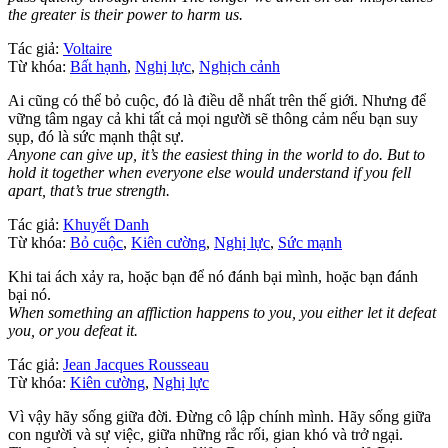
the greater is their power to harm us.
Tác giả:
Voltaire
Từ khóa:
Bất hạnh
,
Nghị lực
,
Nghịch cảnh
Ai cũng có thể bỏ cuộc, đó là điều dễ nhất trên thế giới. Nhưng để
vững tâm ngay cả khi tất cả mọi người sẽ thông cảm nếu bạn suy
sụp, đó là sức mạnh thật sự.
Anyone can give up, it’s the easiest thing in the world to do. But to
hold it together when everyone else would understand if you fell
apart, that’s true strength.
Tác giả:
Khuyết Danh
Từ khóa:
Bỏ cuộc
,
Kiên cường
,
Nghị lực
,
Sức mạnh
Khi tai ách xảy ra, hoặc bạn để nó đánh bại mình, hoặc bạn đánh
bại nó.
When something an affliction happens to you, you either let it defeat
you, or you defeat it.
Tác giả:
Jean Jacques Rousseau
Từ khóa:
Kiên cường
,
Nghị lực
Vì vậy hãy sống giữa đời. Đừng cô lập chính mình. Hãy sống giữa
con người và sự việc, giữa những rắc rối, gian khó và trở ngại.