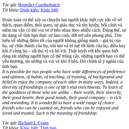
Tác giả:
Benedict Cumberbatch
Từ khóa:
Định kiến
,
Khác biệt
Hoàn toàn có thể xảy ra chuyện hai người khác biệt cực lớn về sở
thích, quan điểm, thói quen, sự giáo dục và rèn luyện, bối cảnh và
niềm tin vẫn có thể vui vẻ ở bên nhau theo nhiều cách. Đúng thế, sự
đa dạng về tình bạn thực sự làm cuộc đời trở nên phong phú. Tìm
hiểu về những điểm tốt của người không giống mình – giá trị của
họ, sự chân thành của họ, trái tim và trí tuệ tốt lành của họ, điều hay
khi ở cùng họ – rất thú vị và bổ ích. Thật tuyệt vời khi quen biết
rộng rãi những người bạn có thể trông cậy, những người bạn có thể
yêu thương, tin tưởng và vui vẻ khi ở bên. Đó chính là ý nghĩa của
tình bạn.
It is possible for two people who have wide differences of preference
and opinion, of habits, of teaching, of training, of background and
belief to enjoy the company of each other in many ways. Indeed, a
diversity of friendships is one of life’s real enrichments. To learn of
the goodness of those who are unlike – their worth, their sincerity,
their good hearts, their good minds, their good company – is rich
and rewarding. It is wonderful to have a wide range of choice
friends who can be counted on, friends who can be enjoyed and
loved and trusted. Such is the meaning of friendship.
Tác giả:
Richard L Evans
Từ khóa:
Khác biệt
,
Tình bạn