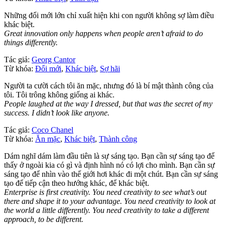
Những đổi mới lớn chỉ xuất hiện khi con người không sợ làm điều
khác biệt.
Great innovation only happens when people aren’t afraid to do
things differently.
Tác giả:
Georg Cantor
Từ khóa:
Đổi mới
,
Khác biệt
,
Sợ hãi
Người ta cười cách tôi ăn mặc, nhưng đó là bí mật thành công của
tôi. Tôi trông không giống ai khác.
People laughed at the way I dressed, but that was the secret of my
success. I didn’t look like anyone.
Tác giả:
Coco Chanel
Từ khóa:
Ăn mặc
,
Khác biệt
,
Thành công
Dám nghĩ dám làm đầu tiên là sự sáng tạo. Bạn cần sự sáng tạo để
thấy ở ngoài kia có gì và định hình nó có lợi cho mình. Bạn cần sự
sáng tạo để nhìn vào thế giới hơi khác đi một chút. Bạn cần sự sáng
tạo để tiếp cận theo hướng khác, để khác biệt.
Enterprise is first creativity. You need creativity to see what’s out
there and shape it to your advantage. You need creativity to look at
the world a little differently. You need creativity to take a different
approach, to be different.