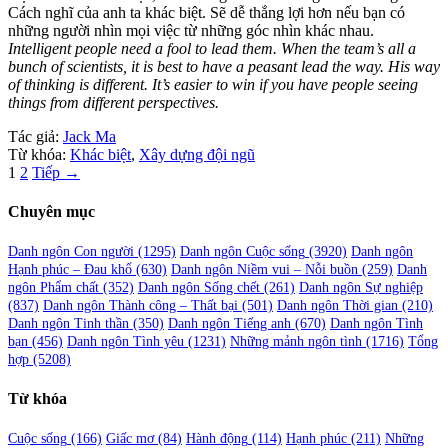
Cách nghĩ của anh ta khác biệt. Sẽ dễ thắng lợi hơn nếu bạn có
những người nhìn mọi việc từ những góc nhìn khác nhau.
Intelligent people need a fool to lead them. When the team’s all a
bunch of scientists, it is best to have a peasant lead the way. His way
of thinking is different. It’s easier to win if you have people seeing
things from different perspectives.
Tác giả:
Jack Ma
Từ khóa:
Khác biệt
,
Xây dựng đội ngũ
Phân
1
2
Tiếp →
trang
Chuyên mục
bài
viết
Danh ngôn Con người
(1295)
Danh ngôn Cuộc sống
(3920)
Danh ngôn
Hạnh phúc – Đau khổ
(630)
Danh ngôn Niềm vui – Nỗi buồn
(259)
Danh
ngôn Phẩm chất
(352)
Danh ngôn Sống chết
(261)
Danh ngôn Sự nghiệp
(837)
Danh ngôn Thành công – Thất bại
(501)
Danh ngôn Thời gian
(210)
Danh ngôn Tinh thần
(350)
Danh ngôn Tiếng anh
(670)
Danh ngôn Tình
bạn
(456)
Danh ngôn Tình yêu
(1231)
Những mảnh ngôn tình
(1716)
Tổng
hợp
(5208)
Từ khóa
Cuộc sống
(166)
Giấc mơ
(84)
Hành động
(114)
Hạnh phúc
(211)
Những