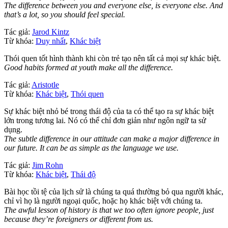
The difference between you and everyone else, is everyone else. And
that’s a lot, so you should feel special.
Tác giả:
Jarod Kintz
Từ khóa:
Duy nhất
,
Khác biệt
Thói quen tốt hình thành khi còn trẻ tạo nên tất cả mọi sự khác biệt.
Good habits formed at youth make all the difference.
Tác giả:
Aristotle
Từ khóa:
Khác biệt
,
Thói quen
Sự khác biệt nhỏ bé trong thái độ của ta có thể tạo ra sự khác biệt
lớn trong tương lai. Nó có thể chỉ đơn giản như ngôn ngữ ta sử
dụng.
The subtle difference in our attitude can make a major difference in
our future. It can be as simple as the language we use.
Tác giả:
Jim Rohn
Từ khóa:
Khác biệt
,
Thái độ
Bài học tồi tệ của lịch sử là chúng ta quá thường bỏ qua người khác,
chỉ vì họ là người ngoại quốc, hoặc họ khác biệt với chúng ta.
The awful lesson of history is that we too often ignore people, just
because they’re foreigners or different from us.