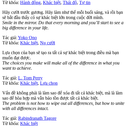
Từ khóa:
Hành động
,
Khác biệt
,
Thái độ
,
Tự tin
Hãy cười trước gương. Hãy làm như thế mỗi buổi sáng, và rồi bạn
sẽ bắt đầu thấy có sự khác biệt lớn trong cuộc đời mình.
Smile in the mirror. Do that every morning and you’ll start to see a
big difference in your life.
Tác giả:
Yoko Ono
Từ khóa:
Khác biệt
,
Nụ cười
Lựa chọn của bạn sẽ tạo ra tất cả sự khác biệt trong điều mà bạn
muốn đạt được.
The choices you make will make all of the difference in what you
want to achieve.
Tác giả:
L. Tom Perry
Từ khóa:
Khác biệt
,
Lựa chọn
Vấn đề không phải là làm sao để xóa đi tất cả khác biệt, mà là làm
sao để hòa hợp mà vẫn bảo tồn được tất cả khác biệt.
The problem is not how to wipe out all differences, but how to unite
with all differences intact.
Tác giả:
Rabindranath Tagore
Từ khóa:
Khác biệt