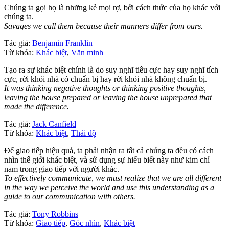
Chúng ta gọi họ là những kẻ mọi rợ, bởi cách thức của họ khác với
chúng ta.
Savages we call them because their manners differ from ours.
Tác giả:
Benjamin Franklin
Từ khóa:
Khác biệt
,
Văn minh
Tạo ra sự khác biệt chính là do suy nghĩ tiêu cực hay suy nghĩ tích
cực, rời khỏi nhà có chuẩn bị hay rời khỏi nhà không chuẩn bị.
It was thinking negative thoughts or thinking positive thoughts,
leaving the house prepared or leaving the house unprepared that
made the difference.
Tác giả:
Jack Canfield
Từ khóa:
Khác biệt
,
Thái độ
Để giao tiếp hiệu quả, ta phải nhận ra tất cả chúng ta đều có cách
nhìn thế giới khác biệt, và sử dụng sự hiểu biết này như kim chỉ
nam trong giao tiếp với người khác.
To effectively communicate, we must realize that we are all different
in the way we perceive the world and use this understanding as a
guide to our communication with others.
Tác giả:
Tony Robbins
Từ khóa:
Giao tiếp
,
Góc nhìn
,
Khác biệt