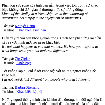
Phần lớn sức sống của tình bạn nằm trong việc tôn trọng sự khác
biệt, không chỉ đơn giản là thưởng thức sự tương đồng.
Much of the vitality in a friendship lies in the honouring of
differences, not simply in the enjoyment of similarities.
Tác giả:
Khuyết Danh
Từ khóa:
Khác biệt
,
Tình bạn
Điều xảy ra với bạn không quan trọng. Cách bạn phản ứng lại điều
xảy ra với mình mới tạo ra sự khác biệt.
It’s not what happens to you that matters. It’s how you respond to
what happens to you that makes a difference.
Tác giả:
Zig Ziglar
Từ khóa:
Khác biệt
Tôi không lập dị, chỉ là tôi khác biệt với những người không hề
khác biệt.
I’m not weird, just different from people who aren’t different.
Tác giả:
Barbra Streisand
Từ khóa:
Khác biệt
,
Lập dị
Những người thông minh cần kẻ khờ dẫn đường, khi đội ngũ đều là
một đám nhà khoa học, tốt nhất người dẫn đường nên là nông dân.