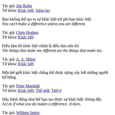
Tác giả:
Jim Rohn
Từ khóa:
Khác biệt
,
Sáng tạo
Bạn không thể tạo ra sự khác biệt trừ phi bạn khác biệt.
You can’t make a difference unless you are different.
Tác giả:
Chris Hodges
Từ khóa:
Khác biệt
Điều làm tôi khác biệt chính là điều làm nên tôi.
The things that make me different are the things that make me.
Tác giả:
A. A. Milne
Từ khóa:
Khác biệt
Một thế giới khác biệt chẳng thể được dựng xây bởi những người
hờ hững.
Tác giả:
Peter Marshall
Từ khóa:
Khác biệt
,
Thế giới
,
Thờ ơ
Hãy hành động như thể bạn tạo được sự khác biệt. Đúng đấy.
Act as if what you do makes a difference. It does.
Tác giả:
William James