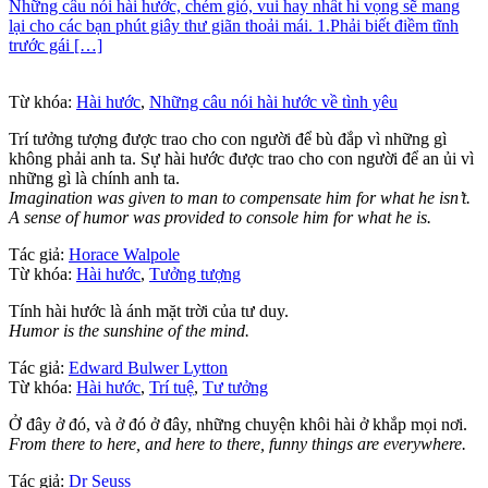
Những câu nói hài hước, chém gió, vui hay nhất hi vọng sẽ mang
lại cho các bạn phút giây thư giãn thoải mái. 1.Phải biết điềm tĩnh
trước gái […]
Từ khóa:
Hài hước
,
Những câu nói hài hước về tình yêu
Trí tưởng tượng được trao cho con người để bù đắp vì những gì
không phải anh ta. Sự hài hước được trao cho con người để an ủi vì
những gì là chính anh ta.
Imagination was given to man to compensate him for what he isn’t.
A sense of humor was provided to console him for what he is.
Tác giả:
Horace Walpole
Từ khóa:
Hài hước
,
Tưởng tượng
Tính hài hước là ánh mặt trời của tư duy.
Humor is the sunshine of the mind.
Tác giả:
Edward Bulwer Lytton
Từ khóa:
Hài hước
,
Trí tuệ
,
Tư tưởng
Ở đây ở đó, và ở đó ở đây, những chuyện khôi hài ở khắp mọi nơi.
From there to here, and here to there, funny things are everywhere.
Tác giả:
Dr Seuss