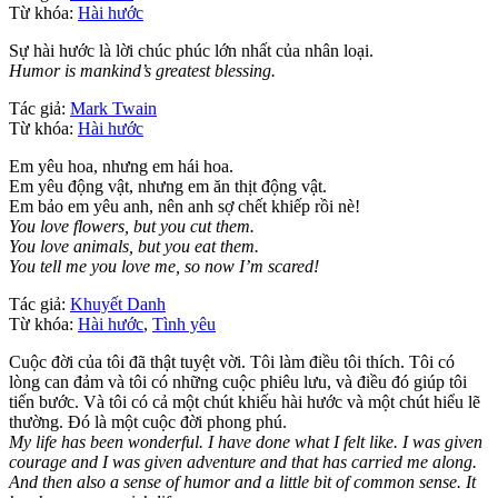
Từ khóa:
Hài hước
Sự hài hước là lời chúc phúc lớn nhất của nhân loại.
Humor is mankind’s greatest blessing.
Tác giả:
Mark Twain
Từ khóa:
Hài hước
Em yêu hoa, nhưng em hái hoa.
Em yêu động vật, nhưng em ăn thịt động vật.
Em bảo em yêu anh, nên anh sợ chết khiếp rồi nè!
You love flowers, but you cut them.
You love animals, but you eat them.
You tell me you love me, so now I’m scared!
Tác giả:
Khuyết Danh
Từ khóa:
Hài hước
,
Tình yêu
Cuộc đời của tôi đã thật tuyệt vời. Tôi làm điều tôi thích. Tôi có
lòng can đảm và tôi có những cuộc phiêu lưu, và điều đó giúp tôi
tiến bước. Và tôi có cả một chút khiếu hài hước và một chút hiểu lẽ
thường. Đó là một cuộc đời phong phú.
My life has been wonderful. I have done what I felt like. I was given
courage and I was given adventure and that has carried me along.
And then also a sense of humor and a little bit of common sense. It