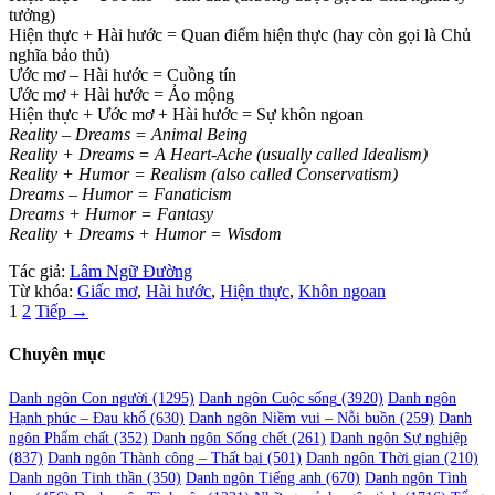
tưởng)
Hiện thực + Hài hước = Quan điểm hiện thực (hay còn gọi là Chủ
nghĩa bảo thủ)
Ước mơ – Hài hước = Cuồng tín
Ước mơ + Hài hước = Ảo mộng
Hiện thực + Ước mơ + Hài hước = Sự khôn ngoan
Reality – Dreams = Animal Being
Reality + Dreams = A Heart-Ache (usually called Idealism)
Reality + Humor = Realism (also called Conservatism)
Dreams – Humor = Fanaticism
Dreams + Humor = Fantasy
Reality + Dreams + Humor = Wisdom
Tác giả:
Lâm Ngữ Đường
Từ khóa:
Giấc mơ
,
Hài hước
,
Hiện thực
,
Khôn ngoan
Phân
1
2
Tiếp →
trang
Chuyên mục
bài
viết
Danh ngôn Con người
(1295)
Danh ngôn Cuộc sống
(3920)
Danh ngôn
Hạnh phúc – Đau khổ
(630)
Danh ngôn Niềm vui – Nỗi buồn
(259)
Danh
ngôn Phẩm chất
(352)
Danh ngôn Sống chết
(261)
Danh ngôn Sự nghiệp
(837)
Danh ngôn Thành công – Thất bại
(501)
Danh ngôn Thời gian
(210)
Danh ngôn Tinh thần
(350)
Danh ngôn Tiếng anh
(670)
Danh ngôn Tình