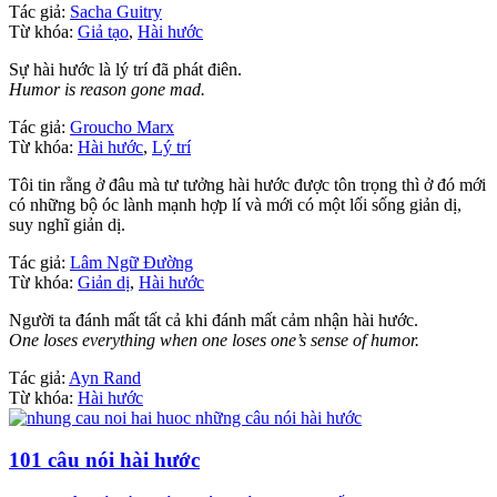
Tác giả:
Sacha Guitry
Từ khóa:
Giả tạo
,
Hài hước
Sự hài hước là lý trí đã phát điên.
Humor is reason gone mad.
Tác giả:
Groucho Marx
Từ khóa:
Hài hước
,
Lý trí
Tôi tin rằng ở đâu mà tư tưởng hài hước được tôn trọng thì ở đó mới
có những bộ óc lành mạnh hợp lí và mới có một lối sống giản dị,
suy nghĩ giản dị.
Tác giả:
Lâm Ngữ Đường
Từ khóa:
Giản dị
,
Hài hước
Người ta đánh mất tất cả khi đánh mất cảm nhận hài hước.
One loses everything when one loses one’s sense of humor.
Tác giả:
Ayn Rand
Từ khóa:
Hài hước
101 câu nói hài hước