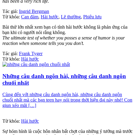
has been a very rich life.
Tác giả:
Ingrid Bergman
Từ khóa:
Can đảm
,
Hài hước
,
Lẽ thường
,
Phiêu lưu
Bài thử lớn nhất xem bạn có tính hài hước không là phản ứng của
bạn khi có người nói rằng không.
The ultimate test of whether you posses a sense of humor is your
reaction when someone tells you you don’t.
Tác giả:
Frank Tyger
Từ khóa:
Hài hước
Những câu danh ngôn hài, những câu danh ngôn
chuối nhất
Cùng đến với những câu danh ngôn hài, những câu danh ngôn
chuối nhất mà các bạn teen hay nói trong thời hiện đại này nhé! Con
giun xéo mãi […]
Từ khóa:
Hài hước
Sự hóm hỉnh là cuộc hôn nhân bất chợt của những ý tưởng mà trước