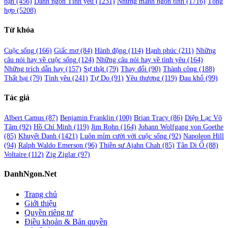
bạn
(456)
Danh ngôn Tình yêu
(1231)
Những mảnh ngôn tình
(1716)
Tổng
hợp
(5208)
Từ khóa
Cuộc sống
(166)
Giấc mơ
(84)
Hành động
(114)
Hạnh phúc
(211)
Những
câu nói hay về cuộc sống
(124)
Những câu nói hay về tình yêu
(164)
Những trích dẫn hay
(157)
Sự thật
(79)
Thay đổi
(90)
Thành công
(188)
Thất bại
(79)
Tình yêu
(241)
Tự Do
(91)
Yêu thương
(119)
Đau khổ
(99)
Tác giả
Albert Camus
(87)
Benjamin Franklin
(100)
Brian Tracy
(86)
Diệp Lạc Vô
Tâm
(92)
Hồ Chí Minh
(119)
Jim Rohn
(164)
Johann Wolfgang von Goethe
(85)
Khuyết Danh
(1421)
Luôn mỉm cười với cuộc sống
(92)
Napoleon Hill
(94)
Ralph Waldo Emerson
(96)
Thiền sư Ajahn Chah
(85)
Tân Di Ổ
(88)
Voltaire
(112)
Zig Ziglar
(97)
DanhNgon.Net
Trang chủ
Giới thiệu
Quyền riêng tư
Điều khoản & Bản quyền