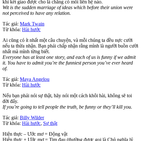
khi kết giao được cho là chẳng có mối liên hệ nào.
Wit is the sudden marriage of ideas which before their union were
not perceived to have any relation.
Tác giả:
Mark Twain
Từ khóa:
Hài hước
Ai cũng có ít nhất một câu chuyện, và mỗi chúng ta đều nực cười
nếu ta thừa nhận. Bạn phải chấp nhận rằng mình là người buồn cười
nhất mà mình từng biết.
Everyone has at least one story, and each of us is funny if we admit
it. You have to admit you’re the funniest person you’ve ever heard
of.
Tác giả:
Maya Angelou
Từ khóa:
Hài hước
Nếu bạn phải nói sự thật, hãy nói một cách khôi hài, không sẽ toi
đời đấy.
If you’re going to tell people the truth, be funny or they’ll kill you.
Tác giả:
Billy Wilder
Từ khóa:
Hài hước
,
Sự thật
Hiện thực – Ước mơ = Động vật
Hiện thực + Ước mơ = Tim đau (thường được gọi là Chủ nghĩa lý