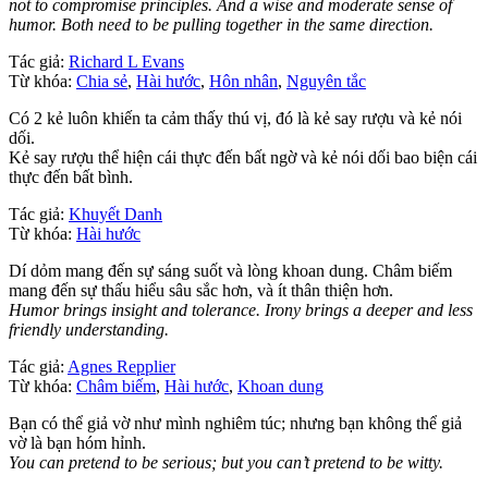
not to compromise principles. And a wise and moderate sense of
humor. Both need to be pulling together in the same direction.
Tác giả:
Richard L Evans
Từ khóa:
Chia sẻ
,
Hài hước
,
Hôn nhân
,
Nguyên tắc
Có 2 kẻ luôn khiến ta cảm thấy thú vị, đó là kẻ say rượu và kẻ nói
dối.
Kẻ say rượu thể hiện cái thực đến bất ngờ và kẻ nói dối bao biện cái
thực đến bất bình.
Tác giả:
Khuyết Danh
Từ khóa:
Hài hước
Dí dỏm mang đến sự sáng suốt và lòng khoan dung. Châm biếm
mang đến sự thấu hiểu sâu sắc hơn, và ít thân thiện hơn.
Humor brings insight and tolerance. Irony brings a deeper and less
friendly understanding.
Tác giả:
Agnes Repplier
Từ khóa:
Châm biếm
,
Hài hước
,
Khoan dung
Bạn có thể giả vờ như mình nghiêm túc; nhưng bạn không thể giả
vờ là bạn hóm hỉnh.
You can pretend to be serious; but you can’t pretend to be witty.