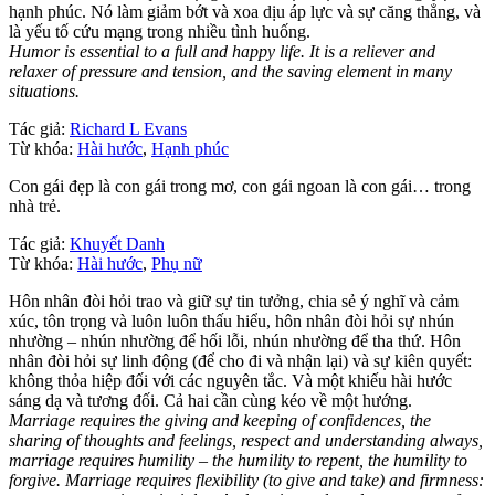
hạnh phúc. Nó làm giảm bớt và xoa dịu áp lực và sự căng thẳng, và
là yếu tố cứu mạng trong nhiều tình huống.
Humor is essential to a full and happy life. It is a reliever and
relaxer of pressure and tension, and the saving element in many
situations.
Tác giả:
Richard L Evans
Từ khóa:
Hài hước
,
Hạnh phúc
Con gái đẹp là con gái trong mơ, con gái ngoan là con gái… trong
nhà trẻ.
Tác giả:
Khuyết Danh
Từ khóa:
Hài hước
,
Phụ nữ
Hôn nhân đòi hỏi trao và giữ sự tin tưởng, chia sẻ ý nghĩ và cảm
xúc, tôn trọng và luôn luôn thấu hiểu, hôn nhân đòi hỏi sự nhún
nhường – nhún nhường để hối lỗi, nhún nhường để tha thứ. Hôn
nhân đòi hỏi sự linh động (để cho đi và nhận lại) và sự kiên quyết:
không thỏa hiệp đối với các nguyên tắc. Và một khiếu hài hước
sáng dạ và tương đối. Cả hai cần cùng kéo về một hướng.
Marriage requires the giving and keeping of confidences, the
sharing of thoughts and feelings, respect and understanding always,
marriage requires humility – the humility to repent, the humility to
forgive. Marriage requires flexibility (to give and take) and firmness: