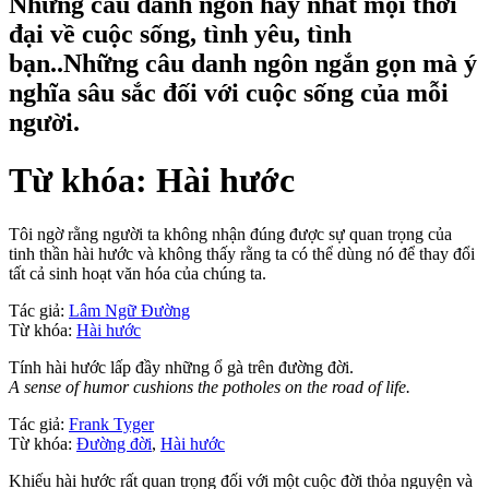
Những câu danh ngôn hay nhất mọi thời
đại về cuộc sống, tình yêu, tình
bạn..Những câu danh ngôn ngắn gọn mà ý
nghĩa sâu sắc đối với cuộc sống của mỗi
người.
Từ khóa: Hài hước
Tôi ngờ rằng người ta không nhận đúng được sự quan trọng của
tinh thần hài hước và không thấy rằng ta có thể dùng nó để thay đổi
tất cả sinh hoạt văn hóa của chúng ta.
Tác giả:
Lâm Ngữ Đường
Từ khóa:
Hài hước
Tính hài hước lấp đầy những ổ gà trên đường đời.
A sense of humor cushions the potholes on the road of life.
Tác giả:
Frank Tyger
Từ khóa:
Đường đời
,
Hài hước
Khiếu hài hước rất quan trọng đối với một cuộc đời thỏa nguyện và