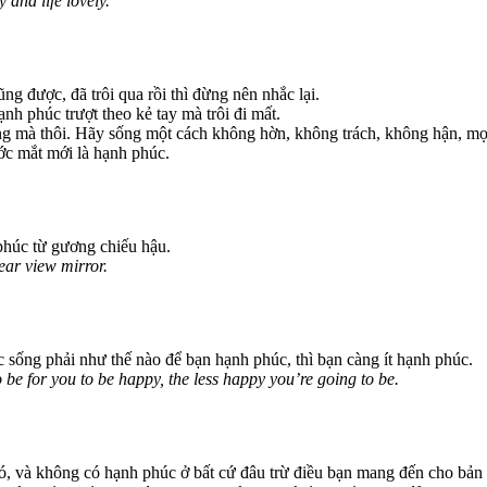
and life lovely.
ng được, đã trôi qua rồi thì đừng nên nhắc lại.
ạnh phúc trượt theo kẻ tay mà trôi đi mất.
 mà thôi. Hãy sống một cách không hờn, không trách, không hận, mọi 
ớc mắt mới là hạnh phúc.
phúc từ gương chiếu hậu.
ear view mirror.
c sống phải như thế nào để bạn hạnh phúc, thì bạn càng ít hạnh phúc.
be for you to be happy, the less happy you’re going to be.
nó, và không có hạnh phúc ở bất cứ đâu trừ điều bạn mang đến cho bản