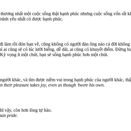
 thương nhất một cuộc sống thật hạnh phúc nhưng cuộc sống vốn rất kh
 mình yêu nhất có được hạnh phúc.
 đi làm rồi đón bạn về, cũng không có người đàn ông nào cả đời không
hì ai cũng sẽ có lúc lười biếng, dễ dãi, ai cũng có khuyết điểm. Đừng 
 Kỳ vọng ít một chút, bạn sẽ sống hạnh phúc hơn một chút.
a người khác, và tìm được niềm vui trong hạnh phúc của người khác, th
 their pleasure takes joy, even as though ’twere his own.
hĩ vậy, còn hơn lòng tự hào.
han pride.