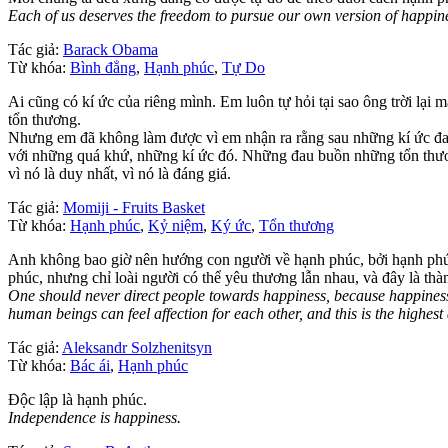
Each of us deserves the freedom to pursue our own version of happine
Tác giả:
Barack Obama
Từ khóa:
Bình đẳng
,
Hạnh phúc
,
Tự Do
Ai cũng có kí ức của riêng mình. Em luôn tự hỏi tại sao ông trời lạ
tổn thương.
Nhưng em đã không làm được vì em nhận ra rằng sau những kí ức đau 
với những quá khứ, những kí ức đó. Những đau buồn những tổn thươ
vì nó là duy nhất, vì nó là đáng giá.
Tác giả:
Momiji - Fruits Basket
Từ khóa:
Hạnh phúc
,
Kỷ niệm
,
Ký ức
,
Tổn thương
Anh không bao giờ nên hướng con người về hạnh phúc, bởi hạnh phúc 
phúc, nhưng chỉ loài người có thể yêu thương lẫn nhau, và đây là thà
One should never direct people towards happiness, because happiness 
human beings can feel affection for each other, and this is the highest
Tác giả:
Aleksandr Solzhenitsyn
Từ khóa:
Bác ái
,
Hạnh phúc
Độc lập là hạnh phúc.
Independence is happiness.