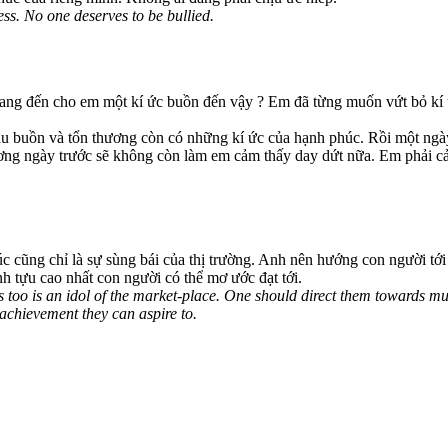
ss. No one deserves to be bullied.
i mang đến cho em một kí ức buồn đến vậy ? Em đã từng muốn vứt bỏ kí 
buồn và tổn thương còn có những kí ức của hạnh phúc. Rồi một ngày n
ng ngày trước sẽ không còn làm em cảm thấy day dứt nữa. Em phải cả
cũng chỉ là sự sùng bái của thị trường. Anh nên hướng con người tới
nh tựu cao nhất con người có thể mơ ước đạt tới.
too is an idol of the market-place. One should direct them towards mutu
 achievement they can aspire to.