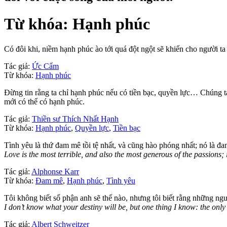
Từ khóa: Hạnh phúc
Có đôi khi, niềm hạnh phúc ào tới quá đột ngột sẽ khiến cho người ta 
Tác giả:
Ức Cẩm
Từ khóa:
Hạnh phúc
Đừng tin rằng ta chỉ hạnh phúc nếu có tiền bạc, quyền lực… Chúng ta c
mới có thể có hạnh phúc.
Tác giả:
Thiền sư Thích Nhất Hạnh
Từ khóa:
Hạnh phúc
,
Quyền lực
,
Tiền bạc
Tình yêu là thứ đam mê tồi tệ nhất, và cũng hào phóng nhất; nó là
Love is the most terrible, and also the most generous of the passions; 
Tác giả:
Alphonse Karr
Từ khóa:
Đam mê
,
Hạnh phúc
,
Tình yêu
Tôi không biết số phận anh sẽ thế nào, nhưng tôi biết rằng những ng
I don’t know what your destiny will be, but one thing I know: the on
Tác giả:
Albert Schweitzer