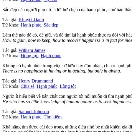
Sắc đẹp của người phụ nữ là lời hứa hẹn của hạnh phúc, chứ bản thâ
Tác giả:
Khuyết Danh
Từ khóa:
Hạnh phúc
,
Sắc đẹp
Làm thế nào để có, để giữ, và để tìm lại hạnh phúc thực ra đối với hầ
How to gain, how to keep, how to recover happiness is in fact for most 
Tác giả:
William James
Từ khóa:
Động lực
,
Hạnh phúc
Không có hạnh phúc trong việc sở hữu hay đón nhận, chỉ có hạnh phú
There is no happiness in having or in getting, but only in giving.
Tác giả:
Henry Drummond
Từ khóa:
Chia sẻ
,
Hạnh phúc
,
Lòng tốt
Người ít hiểu biết về bản chất con người tới nỗi muốn đi tìm hạnh ph
He who has so little knowledge of human nature as to seek happiness by
Tác giả:
Samuel Johnson
Từ khóa:
Hạnh phúc
,
Tìm kiếm
Khả năng tìm được cái đẹp trong những điều nhỏ bé nhất khiến gia đì