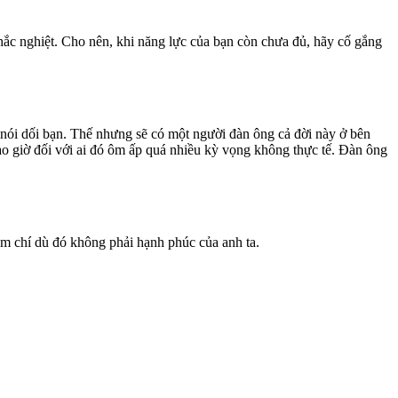
ắc nghiệt. Cho nên, khi năng lực của bạn còn chưa đủ, hãy cố gắng
 nói dối bạn. Thế nhưng sẽ có một người đàn ông cả đời này ở bên
bao giờ đối với ai đó ôm ấp quá nhiều kỳ vọng không thực tế. Đàn ông
ậm chí dù đó không phải hạnh phúc của anh ta.