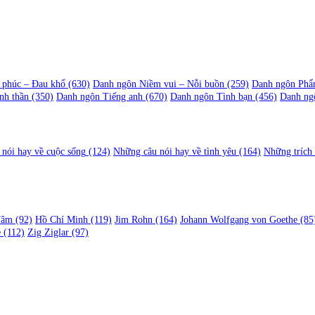
 phúc – Đau khổ
(630)
Danh ngôn Niềm vui – Nỗi buồn
(259)
Danh ngôn Phẩ
nh thần
(350)
Danh ngôn Tiếng anh
(670)
Danh ngôn Tình bạn
(456)
Danh ng
nói hay về cuộc sống
(124)
Những câu nói hay về tình yêu
(164)
Những trích
Tâm
(92)
Hồ Chí Minh
(119)
Jim Rohn
(164)
Johann Wolfgang von Goethe
(85
e
(112)
Zig Ziglar
(97)