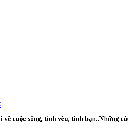
t
 về cuộc sống, tình yêu, tình bạn..Những c