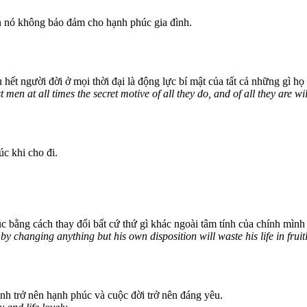
n nó không bảo đảm cho hạnh phúc gia đình.
u hết người đời ở mọi thời đại là động lực bí mật của tất cả những gì họ
men at all times the secret motive of all they do, and of all they are wi
c khi cho đi.
úc bằng cách thay đổi bất cứ thứ gì khác ngoài tâm tính của chính mình
 changing anything but his own disposition will waste his life in fruitle
nh trở nên hạnh phúc và cuộc đời trở nên đáng yêu.