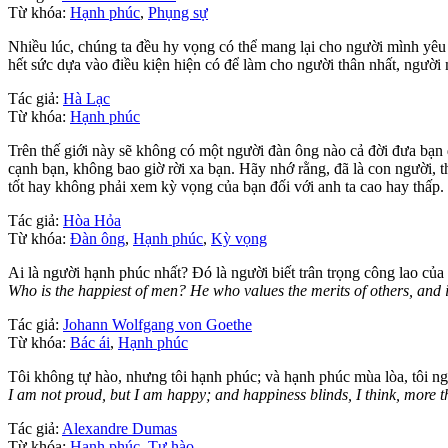
Từ khóa:
Hạnh phúc
,
Phụng sự
Nhiều lúc, chúng ta đều hy vọng có thể mang lại cho người mình yêu
hết sức dựa vào điều kiện hiện có để làm cho người thân nhất, người
Tác giả:
Hà Lạc
Từ khóa:
Hạnh phúc
Trên thế giới này sẽ không có một người đàn ông nào cả đời đưa bạn
cạnh bạn, không bao giờ rời xa bạn. Hãy nhớ rằng, đã là con người, t
tốt hay không phải xem kỳ vọng của bạn đối với anh ta cao hay thấp.
Tác giả:
Hòa Hỏa
Từ khóa:
Đàn ông
,
Hạnh phúc
,
Kỳ vọng
Ai là người hạnh phúc nhất? Đó là người biết trân trọng công lao củ
Who is the happiest of men? He who values the merits of others, and in
Tác giả:
Johann Wolfgang von Goethe
Từ khóa:
Bác ái
,
Hạnh phúc
Tôi không tự hào, nhưng tôi hạnh phúc; và hạnh phúc mùa lòa, tôi ng
I am not proud, but I am happy; and happiness blinds, I think, more t
Tác giả:
Alexandre Dumas
Từ khóa:
Hạnh phúc
,
Tự hào