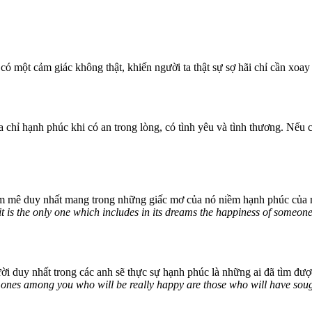
có một cảm giác không thật, khiến người ta thật sự sợ hãi chỉ cần xoay
hỉ hạnh phúc khi có an trong lòng, có tình yêu và tình thương. Nếu chú
 đam mê duy nhất mang trong những giấc mơ của nó niềm hạnh phúc của 
it is the only one which includes in its dreams the happiness of someone
ười duy nhất trong các anh sẽ thực sự hạnh phúc là những ai đã tìm đư
ly ones among you who will be really happy are those who will have sou