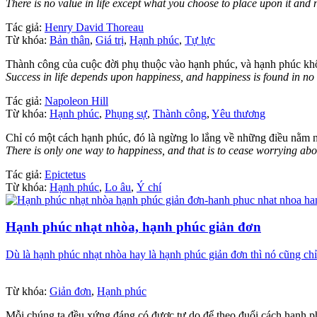
There is no value in life except what you choose to place upon it and 
Tác giả:
Henry David Thoreau
Từ khóa:
Bản thân
,
Giá trị
,
Hạnh phúc
,
Tự lực
Thành công của cuộc đời phụ thuộc vào hạnh phúc, và hạnh phúc kh
Success in life depends upon happiness, and happiness is found in no 
Tác giả:
Napoleon Hill
Từ khóa:
Hạnh phúc
,
Phụng sự
,
Thành công
,
Yêu thương
Chỉ có một cách hạnh phúc, đó là ngừng lo lắng về những điều nằm n
There is only one way to happiness, and that is to cease worrying abo
Tác giả:
Epictetus
Từ khóa:
Hạnh phúc
,
Lo âu
,
Ý chí
Hạnh phúc nhạt nhòa, hạnh phúc giản đơn
Dù là hạnh phúc nhạt nhòa hay là hạnh phúc giản đơn thì nó cũng ch
Từ khóa:
Giản đơn
,
Hạnh phúc
Mỗi chúng ta đều xứng đáng có được tự do để theo đuổi cách hạnh ph