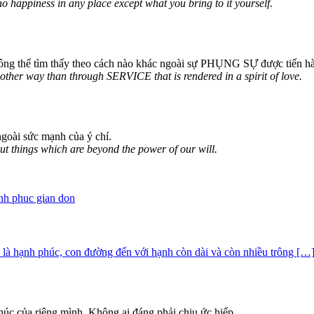
no happiness in any place except what you bring to it yourself.
ông thể tìm thấy theo cách nào khác ngoài sự PHỤNG SỰ được tiến hà
other way than through SERVICE that is rendered in a spirit of love.
goài sức mạnh của ý chí.
ut things which are beyond the power of our will.
ỉ là hạnh phúc, con đường đến với hạnh còn dài và còn nhiều trông […
úc của riêng mình. Không ai đáng phải chịu ức hiếp.