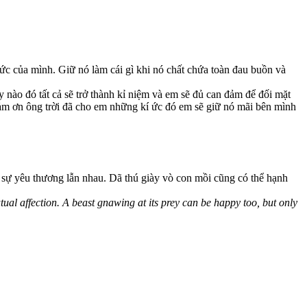
ức của mình. Giữ nó làm cái gì khi nó chất chứa toàn đau buồn và
ào đó tất cả sẽ trở thành kỉ niệm và em sẽ đủ can đảm để đối mặt
m ơn ông trời đã cho em những kí ức đó em sẽ giữ nó mãi bên mình
 sự yêu thương lẫn nhau. Dã thú giày vò con mồi cũng có thể hạnh
al affection. A beast gnawing at its prey can be happy too, but only