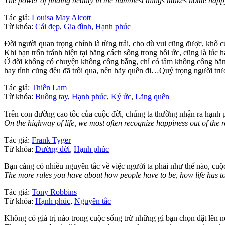
The power of finding beauty in the humblest things makes home happy 
Tác giả:
Louisa May Alcott
Từ khóa:
Cái đẹp
,
Gia đình
,
Hạnh phúc
Đời người quan trọng chính là từng trải, cho dù vui cũng được, khổ cũ
Khi bạn trốn tránh hiện tại bằng cách sống trong hồi ức, cũng là lúc h
Ở đời không có chuyện không công bằng, chỉ có tâm không công bằng
hay tỉnh cũng đều đã trôi qua, nên hãy quên đi…Quý trọng người trư
Tác giả:
Thiên Lam
Từ khóa:
Buông tay
,
Hạnh phúc
,
Ký ức
,
Lãng quên
Trên con đường cao tốc của cuộc đời, chúng ta thường nhận ra hạnh 
On the highway of life, we most often recognize happiness out of the r
Tác giả:
Frank Tyger
Từ khóa:
Đường đời
,
Hạnh phúc
Bạn càng có nhiều nguyên tắc về việc người ta phải như thế nào, cuộ
The more rules you have about how people have to be, how life has to 
Tác giả:
Tony Robbins
Từ khóa:
Hạnh phúc
,
Nguyên tắc
Không có giá trị nào trong cuộc sống trừ những gì bạn chọn đặt lên 