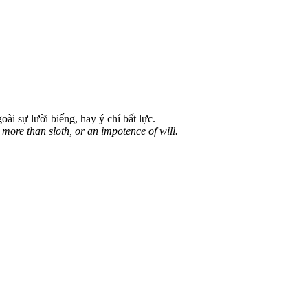
ài sự lười biếng, hay ý chí bất lực.
more than sloth, or an impotence of will.