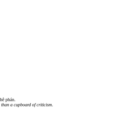
phê phán.
 than a cupboard of criticism.