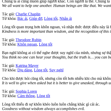
Chúng ta ai cũng muốn giúp người khác. Con người là thế. Chúng ta
We all want to help one another. Human beings are like that. We want 
Tác giả:
Charlie Chaplin
Từ khóa:
Bác ái
,
Giúp đỡ
,
Lòng tốt
,
Nhân ái
Lòng tốt quan trọng hơn khôn ngoan, và nhận thức được điều này là 
Kindness is more important than wisdom, and the recognition of this 
Tác giả:
Theodore Rubin
Từ khóa:
Khôn ngoan
,
Lòng tốt
Bạn nghĩ không ai có thể nghe được suy nghĩ của mình, nhưng sự thật
You think no one can hear your thoughts, but the truth is… you can b
Tác giả:
Katrina Mayer
Từ khóa:
Dịu dàng
,
Lòng tốt
,
Suy nghĩ
Cho khi được hỏi cũng tốt, nhưng còn tốt hơn nhiều khi cho mà khôn
It is well to give when asked but it is better to give unasked, through 
Tác giả:
Sophia Loren
Từ khóa:
Cảm thông
,
Lòng tốt
Lòng tốt thiếu đi sự khôn khéo luôn luôn chẳng khác gì cái ác.
Goodness without wisdom always accomplishes evil.