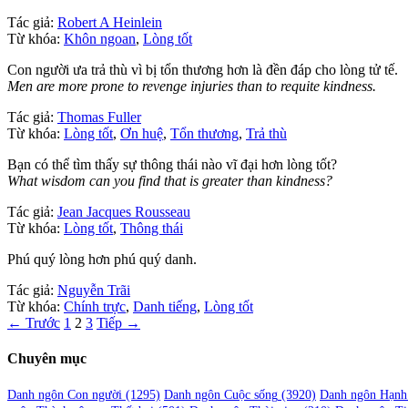
Tác giả:
Robert A Heinlein
Từ khóa:
Khôn ngoan
,
Lòng tốt
Con người ưa trả thù vì bị tổn thương hơn là đền đáp cho lòng tử tế.
Men are more prone to revenge injuries than to requite kindness.
Tác giả:
Thomas Fuller
Từ khóa:
Lòng tốt
,
Ơn huệ
,
Tổn thương
,
Trả thù
Bạn có thể tìm thấy sự thông thái nào vĩ đại hơn lòng tốt?
What wisdom can you find that is greater than kindness?
Tác giả:
Jean Jacques Rousseau
Từ khóa:
Lòng tốt
,
Thông thái
Phú quý lòng hơn phú quý danh.
Tác giả:
Nguyễn Trãi
Từ khóa:
Chính trực
,
Danh tiếng
,
Lòng tốt
Phân
← Trước
1
2
3
Tiếp →
trang
Chuyên mục
bài
viết
Danh ngôn Con người
(1295)
Danh ngôn Cuộc sống
(3920)
Danh ngôn Hạnh