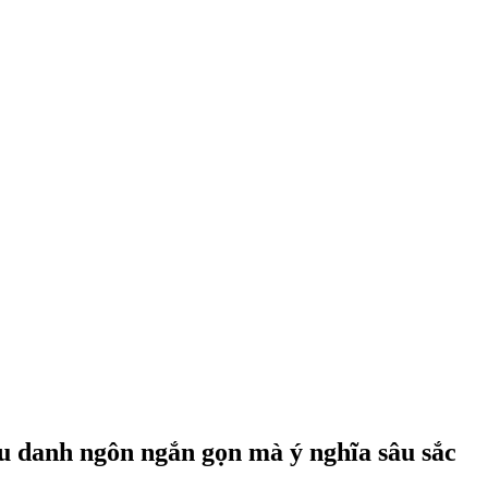
âu danh ngôn ngắn gọn mà ý nghĩa sâu sắc