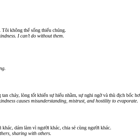
t. Tôi không thể sống thiếu chúng.
indness. I can’t do without them.
ng.
 tan chảy, lòng tốt khiến sự hiểu nhầm, sự nghi ngờ và thù địch bốc hơ
ndness causes misunderstanding, mistrust, and hostility to evaporate.
i khác, dám làm vì người khác, chia sẻ cùng người khác.
thers, sharing with others.