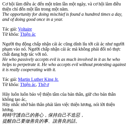
Cơ hội làm điều ác đến một trăm lần một ngày, và cơ hội làm điều
thiện chỉ đến một lần trong một năm.
The opportunity for doing mischief is found a hundred times a day,
and of doing good once in a year.
Tác giả:
Voltaire
Từ khóa:
Thiện ác
Người thụ động chấp nhận cái ác cũng dính líu tới cái ác như người
phạm vào nó. Người chấp nhận cái ác mà không phải đối nó thực
chất đang hợp tác với nó.
He who passively accepts evil is as much involved in it as he who
helps to perpetrate it. He who accepts evil without protesting against
it is really cooperating with it.
Tác giả:
Martin Luther King Jr.
Từ khóa:
Thiện ác
,
Thờ ơ
Hãy luôn luôn bảo vệ thiện tâm của bản thân, giữ cho bản thân
không tạo ác,
Hãy nhắc nhở bản thân phải làm việc thiện lương, nói lời thiện
lương.
時時守護自己的善心，保持自己不造惡，
提醒自己要做善良的事、說善良的話。