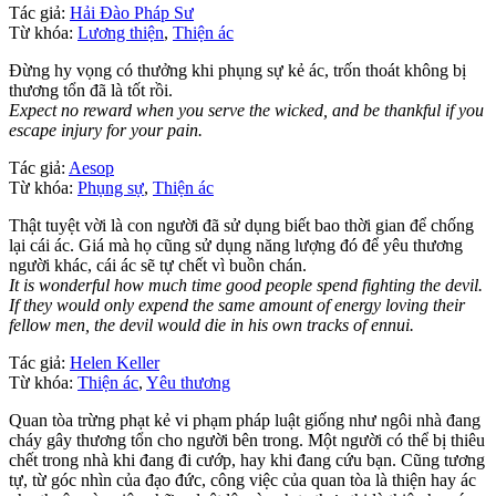
Tác giả:
Hải Đào Pháp Sư
Từ khóa:
Lương thiện
,
Thiện ác
Đừng hy vọng có thưởng khi phụng sự kẻ ác, trốn thoát không bị
thương tổn đã là tốt rồi.
Expect no reward when you serve the wicked, and be thankful if you
escape injury for your pain.
Tác giả:
Aesop
Từ khóa:
Phụng sự
,
Thiện ác
Thật tuyệt vời là con người đã sử dụng biết bao thời gian để chống
lại cái ác. Giá mà họ cũng sử dụng năng lượng đó để yêu thương
người khác, cái ác sẽ tự chết vì buồn chán.
It is wonderful how much time good people spend fighting the devil.
If they would only expend the same amount of energy loving their
fellow men, the devil would die in his own tracks of ennui.
Tác giả:
Helen Keller
Từ khóa:
Thiện ác
,
Yêu thương
Quan tòa trừng phạt kẻ vi phạm pháp luật giống như ngôi nhà đang
cháy gây thương tổn cho người bên trong. Một người có thể bị thiêu
chết trong nhà khi đang đi cướp, hay khi đang cứu bạn. Cũng tương
tự, từ góc nhìn của đạo đức, công việc của quan tòa là thiện hay ác