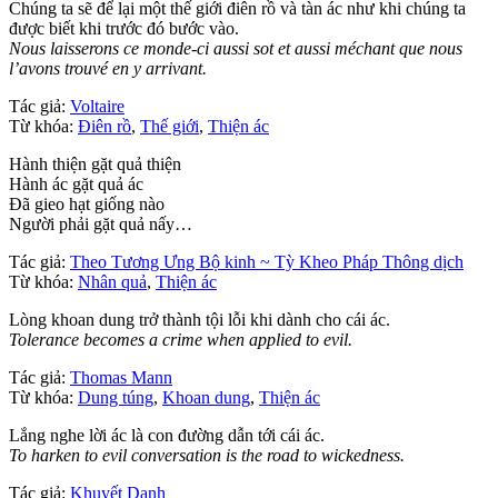
Chúng ta sẽ để lại một thế giới điên rồ và tàn ác như khi chúng ta
được biết khi trước đó bước vào.
Nous laisserons ce monde-ci aussi sot et aussi méchant que nous
l’avons trouvé en y arrivant.
Tác giả:
Voltaire
Từ khóa:
Điên rồ
,
Thế giới
,
Thiện ác
Hành thiện gặt quả thiện
Hành ác gặt quả ác
Đã gieo hạt giống nào
Người phải gặt quả nấy…
Tác giả:
Theo Tương Ưng Bộ kinh ~ Tỳ Kheo Pháp Thông dịch
Từ khóa:
Nhân quả
,
Thiện ác
Lòng khoan dung trở thành tội lỗi khi dành cho cái ác.
Tolerance becomes a crime when applied to evil.
Tác giả:
Thomas Mann
Từ khóa:
Dung túng
,
Khoan dung
,
Thiện ác
Lắng nghe lời ác là con đường dẫn tới cái ác.
To harken to evil conversation is the road to wickedness.
Tác giả:
Khuyết Danh