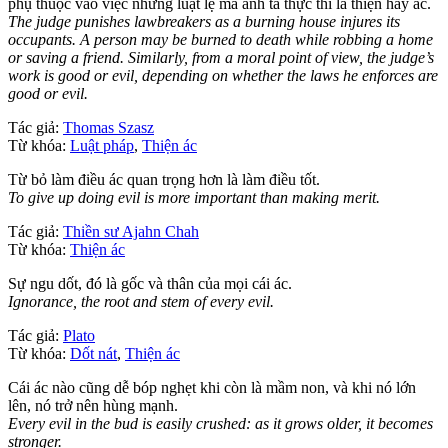
phụ thuộc vào việc những luật lệ mà anh ta thực thi là thiện hay ác.
The judge punishes lawbreakers as a burning house injures its
occupants. A person may be burned to death while robbing a home
or saving a friend. Similarly, from a moral point of view, the judge’s
work is good or evil, depending on whether the laws he enforces are
good or evil.
Tác giả:
Thomas Szasz
Từ khóa:
Luật pháp
,
Thiện ác
Từ bỏ làm điều ác quan trọng hơn là làm điều tốt.
To give up doing evil is more important than making merit.
Tác giả:
Thiền sư Ajahn Chah
Từ khóa:
Thiện ác
Sự ngu dốt, đó là gốc và thân của mọi cái ác.
Ignorance, the root and stem of every evil.
Tác giả:
Plato
Từ khóa:
Dốt nát
,
Thiện ác
Cái ác nào cũng dễ bóp nghẹt khi còn là mầm non, và khi nó lớn
lên, nó trở nên hùng mạnh.
Every evil in the bud is easily crushed: as it grows older, it becomes
stronger.