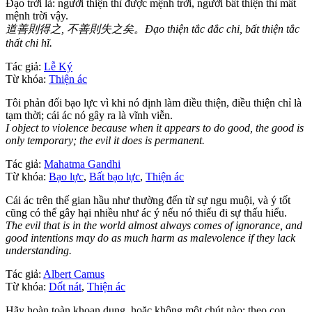
Đạo trời là: người thiện thì được mệnh trời, người bất thiện thì mất
mệnh trời vậy.
道善則得之, 不善則失之矣。Đạo thiện tắc đắc chi, bất thiện tắc
thất chi hĩ.
Tác giả:
Lễ Ký
Từ khóa:
Thiện ác
Tôi phản đối bạo lực vì khi nó định làm điều thiện, điều thiện chỉ là
tạm thời; cái ác nó gây ra là vĩnh viễn.
I object to violence because when it appears to do good, the good is
only temporary; the evil it does is permanent.
Tác giả:
Mahatma Gandhi
Từ khóa:
Bạo lực
,
Bất bạo lực
,
Thiện ác
Cái ác trên thế gian hầu như thường đến từ sự ngu muội, và ý tốt
cũng có thể gây hại nhiều như ác ý nếu nó thiếu đi sự thấu hiểu.
The evil that is in the world almost always comes of ignorance, and
good intentions may do as much harm as malevolence if they lack
understanding.
Tác giả:
Albert Camus
Từ khóa:
Dốt nát
,
Thiện ác
Hãy hoàn toàn khoan dung, hoặc không một chút nào; theo con