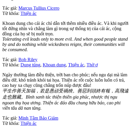
Tác giả:
Marcus Tullius Cicero
Từ khóa:
Thiện ác
Khoan dung cho cái ác chỉ dẫn tới thêm nhiều điều ác. Và khi người
tốt đứng nhìn và chẳng làm gì trong sự thống trị của cái ác, cộng
đồng của họ sẽ bị nuốt trọn.
Tolerating evil leads only to more evil. And when good people stand
by and do nothing while wickedness reigns, their communities will
be consumed.
Tác giả:
Bob Riley
Từ khóa:
Dung túng
,
Khoan dung
,
Thiện ác
,
Thờ ơ
Ngày thường làm điều thiện, trời ban cho phúc; nếu ngu dại mà làm
điều dữ, khó tránh khỏi tai họa. Thiện ác rốt cuộc luôn luôn có trả,
cao bay xa chạy cũng chẳng trốn núp được đâu!
平生作善天加福，若是愚頑受禍殃。善惡到頭終有報，高飛遠
走也難藏。Bình sanh tác thiện thiên gia phúc, nhược thị ngu
ngoan thụ họa ương. Thiện ác đáo đầu chung hữu báo, cao phi
viễn tẩu dã nan tàng.
Tác giả:
Minh Tâm Bảo Giám
Từ khóa:
Thiện ác