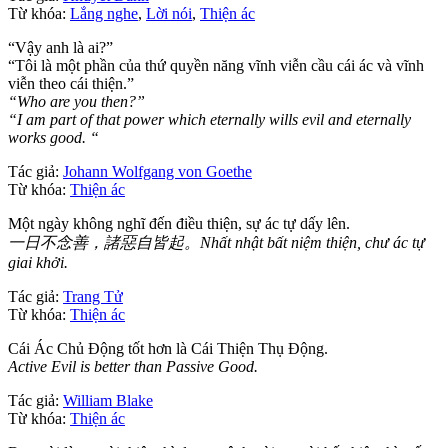
Từ khóa:
Lắng nghe
,
Lời nói
,
Thiện ác
“Vậy anh là ai?”
“Tôi là một phần của thứ quyền năng vĩnh viễn cầu cái ác và vĩnh
viễn theo cái thiện.”
“Who are you then?”
“I am part of that power which eternally wills evil and eternally
works good. “
Tác giả:
Johann Wolfgang von Goethe
Từ khóa:
Thiện ác
Một ngày không nghĩ đến điều thiện, sự ác tự dấy lên.
一日不念善，諸惡自皆起。Nhất nhật bất niệm thiện, chư ác tự
giai khởi.
Tác giả:
Trang Tử
Từ khóa:
Thiện ác
Cái Ác Chủ Động tốt hơn là Cái Thiện Thụ Động.
Active Evil is better than Passive Good.
Tác giả:
William Blake
Từ khóa:
Thiện ác