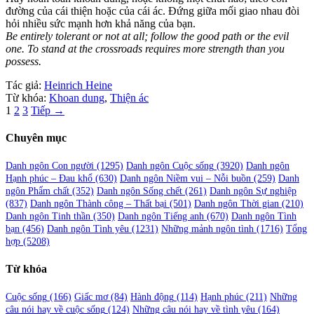
đường của cái thiện hoặc của cái ác. Đứng giữa mối giao nhau đòi
hỏi nhiều sức mạnh hơn khả năng của bạn.
Be entirely tolerant or not at all; follow the good path or the evil
one. To stand at the crossroads requires more strength than you
possess.
Tác giả:
Heinrich Heine
Từ khóa:
Khoan dung
,
Thiện ác
Phân
1
2
3
Tiếp →
trang
Chuyên mục
bài
viết
Danh ngôn Con người
(1295)
Danh ngôn Cuộc sống
(3920)
Danh ngôn
Hạnh phúc – Đau khổ
(630)
Danh ngôn Niềm vui – Nỗi buồn
(259)
Danh
ngôn Phẩm chất
(352)
Danh ngôn Sống chết
(261)
Danh ngôn Sự nghiệp
(837)
Danh ngôn Thành công – Thất bại
(501)
Danh ngôn Thời gian
(210)
Danh ngôn Tinh thần
(350)
Danh ngôn Tiếng anh
(670)
Danh ngôn Tình
bạn
(456)
Danh ngôn Tình yêu
(1231)
Những mảnh ngôn tình
(1716)
Tổng
hợp
(5208)
Từ khóa
Cuộc sống
(166)
Giấc mơ
(84)
Hành động
(114)
Hạnh phúc
(211)
Những
câu nói hay về cuộc sống
(124)
Những câu nói hay về tình yêu
(164)