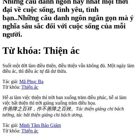
Những câu danh ngôn hay nhất mọi thời
đại về cuộc sống, tình yêu, tình
bạn..Những câu danh ngôn ngắn gọn mà ý
nghĩa sâu sắc đối với cuộc sống của mỗi
người.
Từ khóa: Thiện ác
Suốt một đời làm điều thiện, điều thiện vẫn không đủ. Một ngày làm
điều ác, thì điều ác tự đã dư thừa.
Tác giả:
Mã Phục Ba
Từ khóa:
Thiện ác
Hễ ai làm việc thiện thì trời ban xuống trăm điều phúc, hễ ai làm
việc bất thiện thì trời giáng xuống trăm điều họa.
作善降之百祥，作不善降之百殃。Tác thiện giáng chi bách
tường, tác bất thiện giáng chi bách ương.
Tác giả:
Minh Tâm Bảo Giám
Từ khóa:
Thiện ác