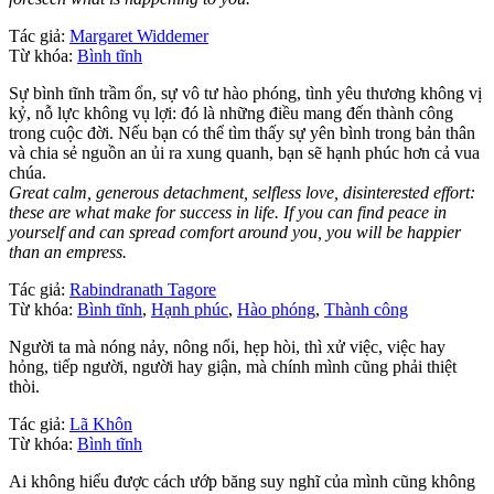
Tác giả:
Margaret Widdemer
Từ khóa:
Bình tĩnh
Sự bình tĩnh trầm ổn, sự vô tư hào phóng, tình yêu thương không vị
kỷ, nỗ lực không vụ lợi: đó là những điều mang đến thành công
trong cuộc đời. Nếu bạn có thể tìm thấy sự yên bình trong bản thân
và chia sẻ nguồn an ủi ra xung quanh, bạn sẽ hạnh phúc hơn cả vua
chúa.
Great calm, generous detachment, selfless love, disinterested effort:
these are what make for success in life. If you can find peace in
yourself and can spread comfort around you, you will be happier
than an empress.
Tác giả:
Rabindranath Tagore
Từ khóa:
Bình tĩnh
,
Hạnh phúc
,
Hào phóng
,
Thành công
Người ta mà nóng nảy, nông nổi, hẹp hòi, thì xử việc, việc hay
hỏng, tiếp người, người hay giận, mà chính mình cũng phải thiệt
thòi.
Tác giả:
Lã Khôn
Từ khóa:
Bình tĩnh
Ai không hiểu được cách ướp băng suy nghĩ của mình cũng không