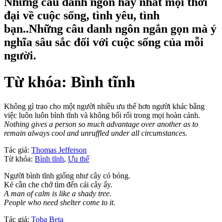
Những câu danh ngôn hay nhất mọi thời
đại về cuộc sống, tình yêu, tình
bạn..Những câu danh ngôn ngắn gọn mà ý
nghĩa sâu sắc đối với cuộc sống của mỗi
người.
Từ khóa: Bình tĩnh
Không gì trao cho một người nhiều ưu thế hơn người khác bằng
việc luôn luôn bình tĩnh và không bối rối trong mọi hoàn cảnh.
Nothing gives a person so much advantage over another as to
remain always cool and unruffled under all circumstances.
Tác giả:
Thomas Jefferson
Từ khóa:
Bình tĩnh
,
Ưu thế
Người bình tĩnh giống như cây có bóng.
Kẻ cần che chở tìm đến cái cây ấy.
A man of calm is like a shady tree.
People who need shelter come to it.
Tác giả:
Toba Beta