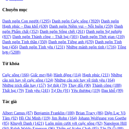
trang
Chuyên mục
bài
viết
Danh ngôn Con người
(1295)
Danh ngôn Cuộc sống
(3920)
Danh ngôn
Hạnh phúc – Đau khổ
(630)
Danh ngôn Niềm vui – Nỗi buồn
(259)
Danh
ngôn Phẩm chất
(352)
Danh ngôn Sống chết
(261)
Danh ngôn Sự nghiệp
(837)
Danh ngôn Thành công – Thất bại
(501)
Danh ngôn Thời gian
(210)
Danh ngôn Tinh thần
(350)
Danh ngôn Tiếng anh
(670)
Danh ngôn Tình
bạn
(456)
Danh ngôn Tình yêu
(1231)
Những mảnh ngôn tình
(1716)
Tổng
hợp
(5208)
Từ khóa
Cuộc sống
(166)
Giấc mơ
(84)
Hành động
(114)
Hạnh phúc
(211)
Những
câu nói hay về cuộc sống
(124)
Những câu nói hay về tình yêu
(164)
Những trích dẫn hay
(157)
Sự thật
(79)
Thay đổi
(90)
Thành công
(188)
Thất bại
(79)
Tình yêu
(241)
Tự Do
(91)
Yêu thương
(119)
Đau khổ
(99)
Tác giả
Albert Camus
(87)
Benjamin Franklin
(100)
Brian Tracy
(86)
Diệp Lạc Vô
Tâm
(92)
Hồ Chí Minh
(119)
Jim Rohn
(164)
Johann Wolfgang von Goethe
(85)
Khuyết Danh
(1421)
Luôn mỉm cười với cuộc sống
(92)
Napoleon Hill
(94)
Ralph Waldo Emerson
(96)
Thiền sư Ajahn Chah
(85)
Tân Di Ổ
(88)