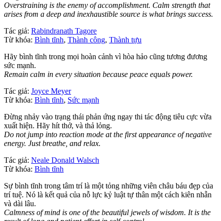
Overstraining is the enemy of accomplishment. Calm strength that
arises from a deep and inexhaustible source is what brings success.
Tác giả:
Rabindranath Tagore
Từ khóa:
Bình tĩnh
,
Thành công
,
Thành tựu
Hãy bình tĩnh trong mọi hoàn cảnh vì hòa hảo cũng tương đương
sức mạnh.
Remain calm in every situation because peace equals power.
Tác giả:
Joyce Meyer
Từ khóa:
Bình tĩnh
,
Sức mạnh
Đừng nhảy vào trạng thái phản ứng ngay thi tác động tiêu cực vừa
xuất hiện. Hãy hít thở, và thả lỏng.
Do not jump into reaction mode at the first appearance of negative
energy. Just breathe, and relax.
Tác giả:
Neale Donald Walsch
Từ khóa:
Bình tĩnh
Sự bình tĩnh trong tâm trí là một tỏng những viên châu báu đẹp của
trí tuệ. Nó là kết quả của nỗ lực kỷ luật tự thân một cách kiên nhẫn
và dài lâu.
Calmness of mind is one of the beautiful jewels of wisdom. It is the