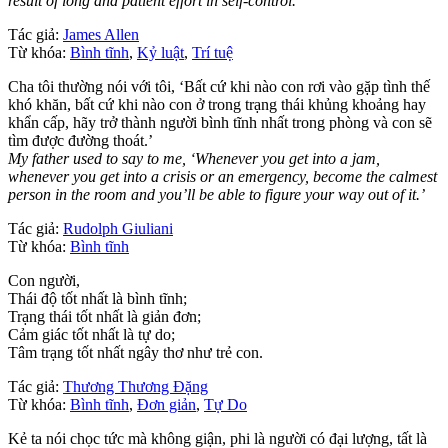
result of long and patient effort in self-control.
Tác giả:
James Allen
Từ khóa:
Bình tĩnh
,
Kỷ luật
,
Trí tuệ
Cha tôi thường nói với tôi, ‘Bất cứ khi nào con rơi vào gặp tình thế
khó khăn, bất cứ khi nào con ở trong trạng thái khủng khoảng hay
khẩn cấp, hãy trở thành người bình tĩnh nhất trong phòng và con sẽ
tìm được đường thoát.’
My father used to say to me, ‘Whenever you get into a jam,
whenever you get into a crisis or an emergency, become the calmest
person in the room and you’ll be able to figure your way out of it.’
Tác giả:
Rudolph Giuliani
Từ khóa:
Bình tĩnh
Con người,
Thái độ tốt nhất là bình tĩnh;
Trạng thái tốt nhất là giản đơn;
Cảm giác tốt nhất là tự do;
Tâm trạng tốt nhất ngây thơ như trẻ con.
Tác giả:
Thương Thương Đặng
Từ khóa:
Bình tĩnh
,
Đơn giản
,
Tự Do
Kẻ ta nói chọc tức mà không giận, phi là người có đại lượng, tất là