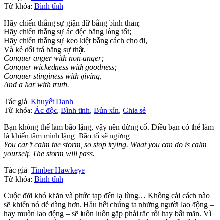
Từ khóa:
Bình tĩnh
Hãy chiến thắng sự giận dữ bằng bình thản;
Hãy chiến thắng sự ác độc bằng lòng tốt;
Hãy chiến thắng sự keo kiệt bằng cách cho đi,
Và kẻ dối trá bằng sự thật.
Conquer anger with non-anger;
Conquer wickedness with goodness;
Conquer stinginess with giving,
And a liar with truth.
Tác giả:
Khuyết Danh
Từ khóa:
Ác độc
,
Bình tĩnh
,
Bủn xỉn
,
Chia sẻ
Bạn không thể làm bão lặng, vậy nên đừng cố. Điều bạn có thể làm
là khiến tâm mình lặng. Bão tố sẽ ngừng.
You can’t calm the storm, so stop trying. What you can do is calm
yourself. The storm will pass.
Tác giả:
Timber Hawkeye
Từ khóa:
Bình tĩnh
Cuộc đời khó khăn và phức tạp đến lạ lùng… Không cải cách nào
sẽ khiến nó dễ dàng hơn. Hầu hết chúng ta những người lao động –
hay muốn lao động – sẽ luôn luôn gặp phải rắc rối hay bất mãn. Vì