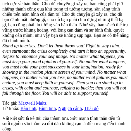
tích cực về bản thân. Cho dù chuyện gì xảy ra, bạn cũng phải giữ
những thành công quá khứ trong trí tưởng tượng, sẵn sàng trình
chiếu trên màn hình của tâm trí. Cho dù chuyện gì xảy ra, cho dù
bạn đánh mất những gì, cho dù bạn phải chịu đựng những thất bại
gì, bạn cũng phải tin tưởng vào bản thân. Như vậy, bạn sẽ có thể trụ
vững trước khủng hoảng, với lòng can đảm và sự bình tĩnh, quyết
không oằn mình; như vậy bạn sẽ không sụp ngã. Bạn sẽ có thể nâng
đỡ chính mình.
Stand up to crises. Don’t let them throw you! Fight to stay calm…
even surmount the crisis completely and turn it into an opportunity.
Refuse to renounce your self-image. No matter what happens, you
must keep your good opinion of yourself. No matter what happens,
you must hold your past successes in your imagination, ready for
showing in the motion picture screen of your mind. No matter what
happens, no matter what you lose, no matter what failures you must
endure, you must keep faith in yourself. Then you can stand up to
crises, with calm and courage, refusing to buckle; then you will not
fall through the floor. You will be able to support yourself.
Tác giả:
Maxwell Maltz
Từ khóa:
Bản lĩnh
,
Bình tĩnh
,
Nghịch cảnh
,
Thái độ
Vắt kiệt sức là kẻ thù của thành tựu. Sức mạnh bình thản đến từ
suối nguồn sâu thẳm và dồi dào không cạn là điều mang đến thành
công.