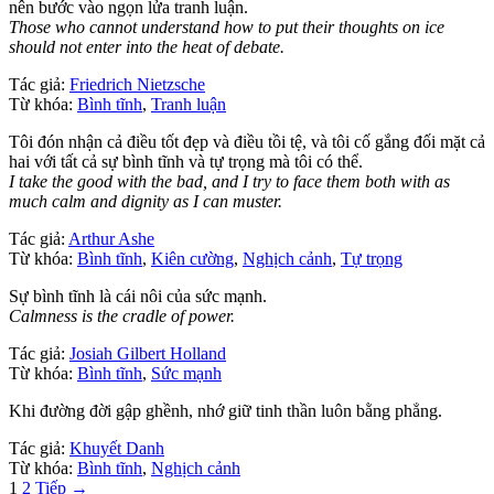
nên bước vào ngọn lửa tranh luận.
Those who cannot understand how to put their thoughts on ice
should not enter into the heat of debate.
Tác giả:
Friedrich Nietzsche
Từ khóa:
Bình tĩnh
,
Tranh luận
Tôi đón nhận cả điều tốt đẹp và điều tồi tệ, và tôi cố gắng đối mặt cả
hai với tất cả sự bình tĩnh và tự trọng mà tôi có thể.
I take the good with the bad, and I try to face them both with as
much calm and dignity as I can muster.
Tác giả:
Arthur Ashe
Từ khóa:
Bình tĩnh
,
Kiên cường
,
Nghịch cảnh
,
Tự trọng
Sự bình tĩnh là cái nôi của sức mạnh.
Calmness is the cradle of power.
Tác giả:
Josiah Gilbert Holland
Từ khóa:
Bình tĩnh
,
Sức mạnh
Khi đường đời gập ghềnh, nhớ giữ tinh thần luôn bằng phẳng.
Tác giả:
Khuyết Danh
Từ khóa:
Bình tĩnh
,
Nghịch cảnh
Phân
1
2
Tiếp →