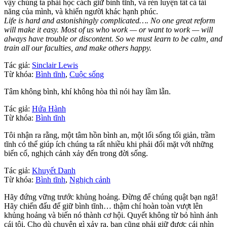
vậy chúng ta phải học cách giữ bình tĩnh, và rèn luyện tất cả tài
năng của mình, và khiến người khác hạnh phúc.
Life is hard and astonishingly complicated…. No one great reform
will make it easy. Most of us who work — or want to work — will
always have trouble or discontent. So we must learn to be calm, and
train all our faculties, and make others happy.
Tác giả:
Sinclair Lewis
Từ khóa:
Bình tĩnh
,
Cuộc sống
Tâm không bình, khí không hòa thì nói hay lầm lẫn.
Tác giả:
Hứa Hành
Từ khóa:
Bình tĩnh
Tôi nhận ra rằng, một tâm hồn bình an, một lối sống tối giản, trầm
tĩnh có thể giúp ích chúng ta rất nhiều khi phải đối mặt với những
biến cố, nghịch cảnh xảy đến trong đời sống.
Tác giả:
Khuyết Danh
Từ khóa:
Bình tĩnh
,
Nghịch cảnh
Hãy đứng vững trước khủng hoảng. Đừng để chúng quật bạn ngã!
Hãy chiến đấu để giữ bình tĩnh… thậm chí hoàn toàn vượt lên
khủng hoảng và biến nó thành cơ hội. Quyết không từ bỏ hình ảnh
cái tôi. Cho dù chuyện gì xảy ra, bạn cũng phải giữ được cái nhìn