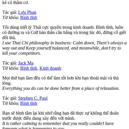
kẻ có thâm cơ.
Tác giả:
Lưu Phan
Từ khóa:
Bình tĩnh
Tôi dùng triết lý Thái cực quyền trong kinh doanh. Bình tĩnh, luôn
có đường ra và Giữ bản thân cân bằng và trong lúc đó, đừng cố giết
đối thủ.
I use Thai Chi philosophy in business: Calm down, There’s always a
way out and Keep yourself balanced, and meanwhile, don’t try to
kill your competitors.
Tác giả:
Jack Ma
Từ khóa:
Bình tĩnh
,
Kinh doanh
Mọi thứ bạn làm đều có thể làm tốt hơn khi bạn thoải mái và thả
lỏng.
Everything you do can be done better from a place of relaxation.
Tác giả:
Stephen C. Paul
Từ khóa:
Bình tĩnh
Bạn sẽ bình tâm lại khi nhớ rằng bạn đã thực sự không thể đoán
trước được điều đang xảy đến với mình.
It is rather calming to remember that you really couldn’t have
foreseen what is happening to you.