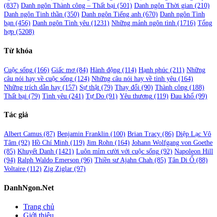
(837)
Danh ngôn Thành công – Thất bại
(501)
Danh ngôn Thời gian
(210)
Danh ngôn Tinh thần
(350)
Danh ngôn Tiếng anh
(670)
Danh ngôn Tình
bạn
(456)
Danh ngôn Tình yêu
(1231)
Những mảnh ngôn tình
(1716)
Tổng
hợp
(5208)
Từ khóa
Cuộc sống
(166)
Giấc mơ
(84)
Hành động
(114)
Hạnh phúc
(211)
Những
câu nói hay về cuộc sống
(124)
Những câu nói hay về tình yêu
(164)
Những trích dẫn hay
(157)
Sự thật
(79)
Thay đổi
(90)
Thành công
(188)
Thất bại
(79)
Tình yêu
(241)
Tự Do
(91)
Yêu thương
(119)
Đau khổ
(99)
Tác giả
Albert Camus
(87)
Benjamin Franklin
(100)
Brian Tracy
(86)
Diệp Lạc Vô
Tâm
(92)
Hồ Chí Minh
(119)
Jim Rohn
(164)
Johann Wolfgang von Goethe
(85)
Khuyết Danh
(1421)
Luôn mỉm cười với cuộc sống
(92)
Napoleon Hill
(94)
Ralph Waldo Emerson
(96)
Thiền sư Ajahn Chah
(85)
Tân Di Ổ
(88)
Voltaire
(112)
Zig Ziglar
(97)
DanhNgon.Net
Trang chủ
Giới thiệu