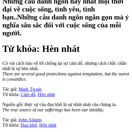
Những câu danh ngôn hay nhất mọi thời
đại về cuộc sống, tình yêu, tình
bạn..Những câu danh ngôn ngắn gọn mà ý
nghĩa sâu sắc đối với cuộc sống của mỗi
người.
Từ khóa: Hèn nhát
Có vài cách bảo vệ tốt chống lại sự cám dỗ, nhưng cách chắc chắn
nhất là sự hèn nhát.
There are several good protections against temptation, but the surest
is cowardice.
Tác giả:
Mark Twain
Từ khóa:
Cám dỗ
,
Hèn nhát
Nguồn gốc thực sự của đau khổ là sự nhút nhát của chúng ta.
The true source of our sufferings has been our timidity.
Tác giả:
John Adams
Từ khóa:
Đau khổ
,
Hèn nhát