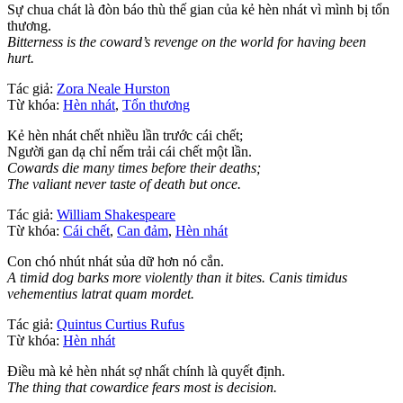
Sự chua chát là đòn báo thù thế gian của kẻ hèn nhát vì mình bị tổn
thương.
Bitterness is the coward’s revenge on the world for having been
hurt.
Tác giả:
Zora Neale Hurston
Từ khóa:
Hèn nhát
,
Tổn thương
Kẻ hèn nhát chết nhiều lần trước cái chết;
Người gan dạ chỉ nếm trải cái chết một lần.
Cowards die many times before their deaths;
The valiant never taste of death but once.
Tác giả:
William Shakespeare
Từ khóa:
Cái chết
,
Can đảm
,
Hèn nhát
Con chó nhút nhát sủa dữ hơn nó cắn.
A timid dog barks more violently than it bites. Canis timidus
vehementius latrat quam mordet.
Tác giả:
Quintus Curtius Rufus
Từ khóa:
Hèn nhát
Điều mà kẻ hèn nhát sợ nhất chính là quyết định.
The thing that cowardice fears most is decision.