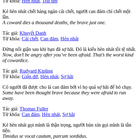
Từ khóa:
Hèn nhát
,
Trái tim
Kẻ hèn nhát chết hàng ngàn cái chết, người can đảm chỉ chết một
lần.
A coward dies a thousand deaths, the brave just one.
Tác giả:
Khuyết Danh
Từ khóa:
Cái chết
,
Can đảm
,
Hèn nhát
Đừng nổi giận sau khi bạn đã sợ hãi. Đó là kiểu hèn nhát tồi tệ nhất.
Now, don’t be angry after you’ve been afraid. That’s the worst kind
of cowardice.
Tác giả:
Rudyard Kipling
Từ khóa:
Giận dữ
,
Hèn nhát
,
Sợ hãi
Có người đã được cho là can đảm bởi vì họ quá sợ hãi để bỏ chạy.
Some have been thought brave because they were afraid to run
away.
Tác giả:
Thomas Fuller
Từ khóa:
Can đảm
,
Hèn nhát
,
Sợ hãi
Kẻ hèn nhát gọi mình là thận trọng, người bủn xỉn gọi mình là tằn
tiện.
Timidus se vocat cautum, parcum sordidus.