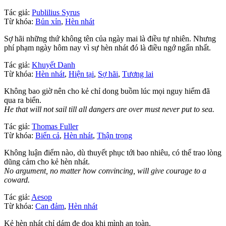
Tác giả:
Publilius Syrus
Từ khóa:
Bủn xỉn
,
Hèn nhát
Sợ hãi những thứ không tên của ngày mai là điều tự nhiên. Nhưng
phí phạm ngày hôm nay vì sự hèn nhát đó là điều ngớ ngẩn nhất.
Tác giả:
Khuyết Danh
Từ khóa:
Hèn nhát
,
Hiện tại
,
Sợ hãi
,
Tương lai
Không bao giờ nên cho kẻ chỉ dong buồm lúc mọi nguy hiểm đã
qua ra biển.
He that will not sail till all dangers are over must never put to sea.
Tác giả:
Thomas Fuller
Từ khóa:
Biển cả
,
Hèn nhát
,
Thận trọng
Không luận điểm nào, dù thuyết phục tới bao nhiêu, có thể trao lòng
dũng cảm cho kẻ hèn nhát.
No argument, no matter how convincing, will give courage to a
coward.
Tác giả:
Aesop
Từ khóa:
Can đảm
,
Hèn nhát
Kẻ hèn nhát chỉ dám đe dọa khi mình an toàn.