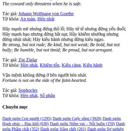
The coward only threatens when he is safe.
Tác giả:
Johann Wolfgang von Goethe
Từ khóa:
An toàn
,
Hèn nhát
Hãy mạnh mẽ nhưng đừng thô lỗ; Hãy tử tế nhưng đừng yếu đuối;
Hãy mạnh bạo nhưng đừng bắt nạt; Hãy khiêm nhường nhưng
đừng nhút nhát; Hãy kiêu hãnh nhưng đừng kiêu ngạo.
Be strong, but not rude; Be kind, but not weak; Be bold, but not
bully; Be humble, but not timid; Be proud, but not arrogant.
Tác giả:
Zig Ziglar
Từ khóa:
Hèn nhát
,
Khiêm tốn
,
Kiêu căng
,
Kiêu hãnh
Vận mệnh không đứng ở bên người hèn nhát.
Fortune is not on the side of the faint-hearted.
Tác giả:
Sophocles
Từ khóa:
Hèn nhát
,
Số phận
Chuyên mục
Danh ngôn Con người
(1295)
Danh ngôn Cuộc sống
(3920)
Danh ngôn
Hạnh phúc – Đau khổ
(630)
Danh ngôn Niềm vui – Nỗi buồn
(259)
Danh
ngôn Phẩm chất
(352)
Danh ngôn Sống chết
(261)
Danh ngôn Sự nghiệp