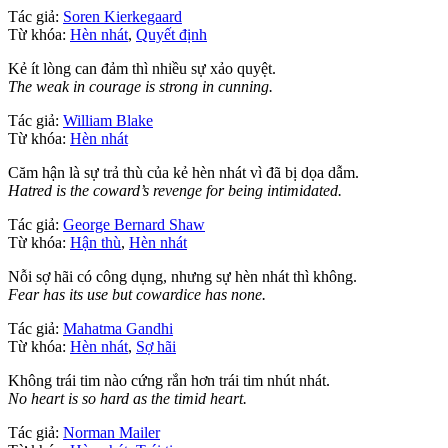
Tác giả:
Soren Kierkegaard
Từ khóa:
Hèn nhát
,
Quyết định
Kẻ ít lòng can đảm thì nhiều sự xảo quyệt.
The weak in courage is strong in cunning.
Tác giả:
William Blake
Từ khóa:
Hèn nhát
Căm hận là sự trả thù của kẻ hèn nhát vì đã bị dọa dẫm.
Hatred is the coward’s revenge for being intimidated.
Tác giả:
George Bernard Shaw
Từ khóa:
Hận thù
,
Hèn nhát
Nỗi sợ hãi có công dụng, nhưng sự hèn nhát thì không.
Fear has its use but cowardice has none.
Tác giả:
Mahatma Gandhi
Từ khóa:
Hèn nhát
,
Sợ hãi
Không trái tim nào cứng rắn hơn trái tim nhút nhát.
No heart is so hard as the timid heart.
Tác giả:
Norman Mailer