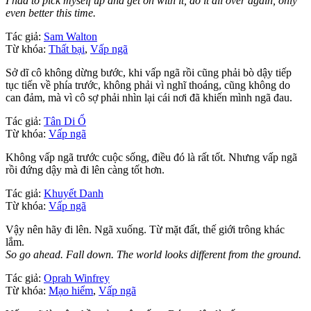
I had to pick myself up and get on with it, do it all over again, only
even better this time.
Tác giả:
Sam Walton
Từ khóa:
Thất bại
,
Vấp ngã
Sở dĩ cô không dừng bước, khi vấp ngã rồi cũng phải bò dậy tiếp
tục tiến về phía trước, không phải vì nghĩ thoáng, cũng không do
can đảm, mà vì cô sợ phải nhìn lại cái nơi đã khiến mình ngã đau.
Tác giả:
Tân Di Ổ
Từ khóa:
Vấp ngã
Không vấp ngã trước cuộc sống, điều đó là rất tốt. Nhưng vấp ngã
rồi đứng dậy mà đi lên càng tốt hơn.
Tác giả:
Khuyết Danh
Từ khóa:
Vấp ngã
Vậy nên hãy đi lên. Ngã xuống. Từ mặt đất, thế giới trông khác
lắm.
So go ahead. Fall down. The world looks different from the ground.
Tác giả:
Oprah Winfrey
Từ khóa:
Mạo hiểm
,
Vấp ngã