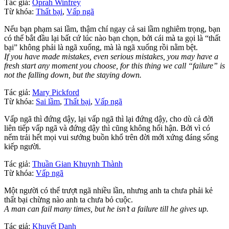
Tác giả:
Oprah Winfrey
Từ khóa:
Thất bại
,
Vấp ngã
Nếu bạn phạm sai lầm, thậm chí ngay cả sai lầm nghiêm trọng, bạn
có thể bắt đầu lại bất cứ lúc nào bạn chọn, bởi cái mà ta gọi là “thất
bại” không phải là ngã xuống, mà là ngã xuống rồi nằm bệt.
If you have made mistakes, even serious mistakes, you may have a
fresh start any moment you choose, for this thing we call “failure” is
not the falling down, but the staying down.
Tác giả:
Mary Pickford
Từ khóa:
Sai lầm
,
Thất bại
,
Vấp ngã
Vấp ngã thì đứng dậy, lại vấp ngã thì lại đứng dậy, cho dù cả đời
liên tiếp vấp ngã và đứng dậy thì cũng không hối hận. Bởi vì có
nếm trải hết mọi vui sướng buồn khổ trên đời mới xứng đáng sống
kiếp người.
Tác giả:
Thuần Gian Khuynh Thành
Từ khóa:
Vấp ngã
Một người có thể trượt ngã nhiều lần, nhưng anh ta chưa phải kẻ
thất bại chừng nào anh ta chưa bỏ cuộc.
A man can fail many times, but he isn’t a failure till he gives up.
Tác giả:
Khuyết Danh