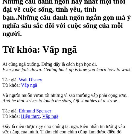
Những câu danh ngôn hay nhất mọi thời
đại về cuộc sống, tình yêu, tình
bạn..Những câu danh ngôn ngắn gọn mà ý
nghĩa sâu sắc đối với cuộc sống của mỗi
người.
Từ khóa: Vấp ngã
Ai cũng ngã xuống. Đứng dậy là cách bạn học đi.
Everyone falls down. Getting back up is how you learn how to walk.
Tác giả:
Walt Disney
Từ khóa:
Vấp ngã
Và người muốn vươn tới những vì sao thường vấp phải cọng rơm.
And he that strives to touch the stars, Oft stumbles at a straw.
Tác giả:
Edmund Spenser
Từ khóa:
Hiện thực
,
Vấp ngã
Đây là điều được dạy cho chúng ta: ngã, kiên nhẫn tin tưởng vào
sức nặng của mình. Thậm chí con chim cũng làm được điều đó