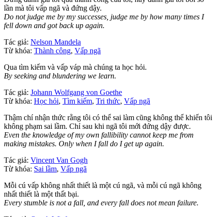
lần mà tôi vấp ngã và đứng dậy.
Do not judge me by my successes, judge me by how many times I
fell down and got back up again.
Tác giả:
Nelson Mandela
Từ khóa:
Thành công
,
Vấp ngã
Qua tìm kiếm và vấp váp mà chúng ta học hỏi.
By seeking and blundering we learn.
Tác giả:
Johann Wolfgang von Goethe
Từ khóa:
Học hỏi
,
Tìm kiếm
,
Tri thức
,
Vấp ngã
Thậm chí nhận thức rằng tôi có thể sai làm cũng không thể khiến tôi
không phạm sai lầm. Chỉ sau khi ngã tôi mới đứng dậy được.
Even the knowledge of my own fallibility cannot keep me from
making mistakes. Only when I fall do I get up again.
Tác giả:
Vincent Van Gogh
Từ khóa:
Sai lầm
,
Vấp ngã
Mỗi cú vấp không nhất thiết là một cú ngã, và mỗi cú ngã không
nhất thiết là một thất bại.
Every stumble is not a fall, and every fall does not mean failure.