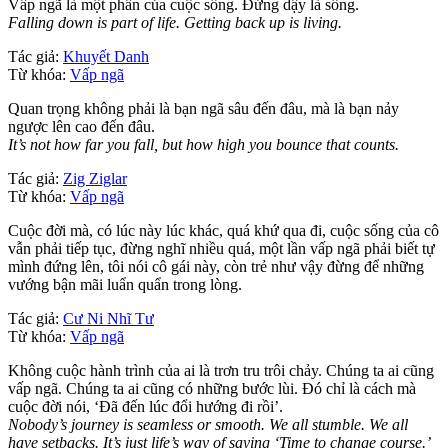
Vấp ngã là một phần của cuộc sống. Đứng dậy là sống.
Falling down is part of life. Getting back up is living.
Tác giả:
Khuyết Danh
Từ khóa:
Vấp ngã
Quan trọng không phải là bạn ngã sâu đến đâu, mà là bạn nảy
ngược lên cao đến đâu.
It’s not how far you fall, but how high you bounce that counts.
Tác giả:
Zig Ziglar
Từ khóa:
Vấp ngã
Cuộc đời mà, có lúc này lúc khác, quá khứ qua đi, cuộc sống của cô
vẫn phải tiếp tục, đừng nghĩ nhiều quá, một lần vấp ngã phải biết tự
mình đứng lên, tôi nói cô gái này, còn trẻ như vậy đừng để những
vướng bận mãi luẩn quẩn trong lòng.
Tác giả:
Cư Ni Nhĩ Tư
Từ khóa:
Vấp ngã
Không cuộc hành trình của ai là trơn tru trôi chảy. Chúng ta ai cũng
vấp ngã. Chúng ta ai cũng có những bước lùi. Đó chỉ là cách mà
cuộc đời nói, ‘Đã đến lúc đổi hướng đi rồi’.
Nobody’s journey is seamless or smooth. We all stumble. We all
have setbacks. It’s just life’s way of saying ‘Time to change course.’