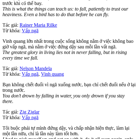
trước khi có thể bay.
This is what the things can teach us: to fall, patiently to trust our
heaviness. Even a bird has to do that before he can fly.
Tác giả:
Rainer Maria Rilke
Từ khóa:
Vấp ngã
Vinh quang lớn nhất trong cuộc sống không nằm ở việc không bao
giờ vấp ngã, mà nằm ở việc đứng dậy sau mỗi lần vất ngã.
The greatest glory in living lies not in never falling, but in rising
every time we fall.
Tác giả:
Nelson Mandela
Từ khóa:
Vấp ngã
,
Vinh quang
Bạn không chết đuối vì ngã xuống nước, bạn chỉ chết đuối nếu ở lại
trong nước.
You don’t drown by falling in water, you only drown if you stay
there.
Tác giả:
Zig Ziglar
Từ khóa:
Vấp ngã
Tôi buộc phải tự mình đứng dậy, và chấp nhận hiện thực, làm lại
một lần nữa, chỉ là lần này làm tốt hơn.