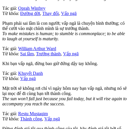
Tác giả:
Oprah Winfrey
Từ khóa:
Đường đời
,
Thay đổi
,
Vấp ngã
Phạm phải sai lầm là con người; vấp ngã là chuyện bình thường; có
thể cười vào mặt chính mình là sự trưởng thành.
To make mistakes is human; to stumble is commonplace; to be able
to laugh at yourself is maturity.
Tác giả:
William Arthur Ward
Từ khóa:
Sai lầm
,
Trưởng thành
,
Vấp ngã
Khi bạn vấp ngã, đừng bao giờ đứng dậy tay không.
Tác giả:
Khuyết Danh
Từ khóa:
Vấp ngã
Mặt trời sẽ không rơi chỉ vì ngày hôm nay bạn vấp ngã, nhưng nó sẽ
lại mọc để đi cùng bạn tới thành công.
The sun won’t fall just because you fail today, but it will rise again to
accompany you reach the success.
Tác giả:
Restu Mustaqim
Từ khóa:
Thành công
,
Vấp ngã
Đừng đánh giá tôi qua thành công của tôi, hãy đánh giá tôi bởi số