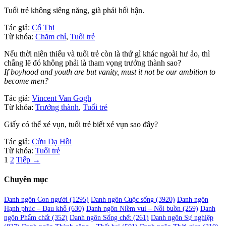
Tuổi trẻ không siêng năng, già phải hối hận.
Tác giả:
Cổ Thi
Từ khóa:
Chăm chỉ
,
Tuổi trẻ
Nếu thời niên thiếu và tuổi trẻ còn là thứ gì khác ngoài hư ảo, thì
chẳng lẽ đó không phải là tham vọng trưởng thành sao?
If boyhood and youth are but vanity, must it not be our ambition to
become men?
Tác giả:
Vincent Van Gogh
Từ khóa:
Trưởng thành
,
Tuổi trẻ
Giấy có thể xé vụn, tuổi trẻ biết xé vụn sao đây?
Tác giả:
Cửu Dạ Hồi
Từ khóa:
Tuổi trẻ
Phân
1
2
Tiếp →
trang
Chuyên mục
bài
viết
Danh ngôn Con người
(1295)
Danh ngôn Cuộc sống
(3920)
Danh ngôn
Hạnh phúc – Đau khổ
(630)
Danh ngôn Niềm vui – Nỗi buồn
(259)
Danh
ngôn Phẩm chất
(352)
Danh ngôn Sống chết
(261)
Danh ngôn Sự nghiệp