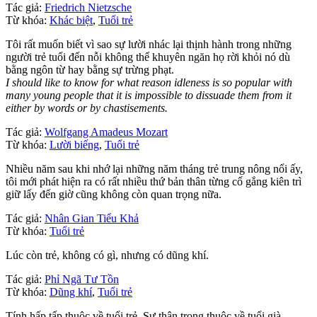
Tác giả:
Friedrich Nietzsche
Từ khóa:
Khác biệt
,
Tuổi trẻ
Tôi rất muốn biết vì sao sự lười nhác lại thịnh hành trong những
người trẻ tuổi đến nỗi không thể khuyên ngăn họ rời khỏi nó dù
bằng ngôn từ hay bằng sự trừng phạt.
I should like to know for what reason idleness is so popular with
many young people that it is impossible to dissuade them from it
either by words or by chastisements.
Tác giả:
Wolfgang Amadeus Mozart
Từ khóa:
Lười biếng
,
Tuổi trẻ
Nhiều năm sau khi nhớ lại những năm tháng trẻ trung nông nổi ấy,
tôi mới phát hiện ra có rất nhiều thứ bản thân từng cố gắng kiên trì
giữ lấy đến giờ cũng không còn quan trọng nữa.
Tác giả:
Nhân Gian Tiểu Khả
Từ khóa:
Tuổi trẻ
Lúc còn trẻ, không có gì, nhưng có dũng khí.
Tác giả:
Phỉ Ngã Tư Tồn
Từ khóa:
Dũng khí
,
Tuổi trẻ
Tính hấp tấp thuộc về tuổi trẻ. Sự thận trọng thuộc về tuổi già.