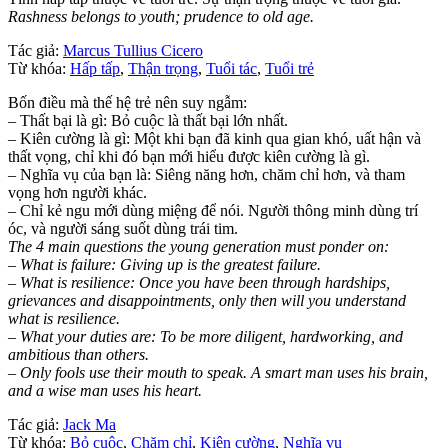
Rashness belongs to youth; prudence to old age.
Tác giả:
Marcus Tullius Cicero
Từ khóa:
Hấp tấp
,
Thận trọng
,
Tuổi tác
,
Tuổi trẻ
Bốn điều mà thế hệ trẻ nên suy ngẫm:
– Thất bại là gì: Bỏ cuộc là thất bại lớn nhất.
– Kiên cường là gì: Một khi bạn đã kinh qua gian khó, uất hận và
thất vọng, chỉ khi đó bạn mới hiểu được kiên cường là gì.
– Nghĩa vụ của bạn là: Siêng năng hơn, chăm chỉ hơn, và tham
vọng hơn người khác.
– Chỉ kẻ ngu mới dùng miệng để nói. Người thông minh dùng trí
óc, và người sáng suốt dùng trái tim.
The 4 main questions the young generation must ponder on:
– What is failure: Giving up is the greatest failure.
– What is resilience: Once you have been through hardships,
grievances and disappointments, only then will you understand
what is resilience.
– What your duties are: To be more diligent, hardworking, and
ambitious than others.
– Only fools use their mouth to speak. A smart man uses his brain,
and a wise man uses his heart.
Tác giả:
Jack Ma
Từ khóa:
Bỏ cuộc
,
Chăm chỉ
,
Kiên cường
,
Nghĩa vụ