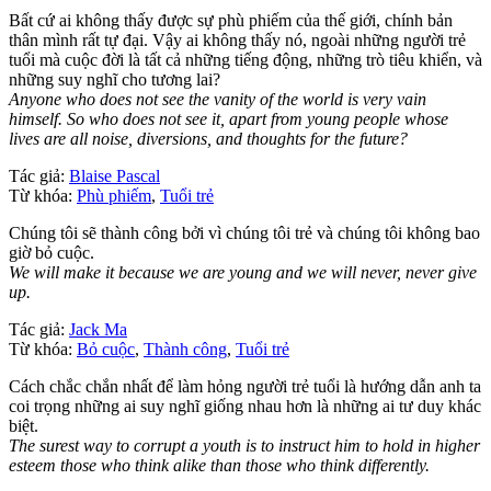
Bất cứ ai không thấy được sự phù phiếm của thế giới, chính bản
thân mình rất tự đại. Vậy ai không thấy nó, ngoài những người trẻ
tuổi mà cuộc đời là tất cả những tiếng động, những trò tiêu khiển, và
những suy nghĩ cho tương lai?
Anyone who does not see the vanity of the world is very vain
himself. So who does not see it, apart from young people whose
lives are all noise, diversions, and thoughts for the future?
Tác giả:
Blaise Pascal
Từ khóa:
Phù phiếm
,
Tuổi trẻ
Chúng tôi sẽ thành công bởi vì chúng tôi trẻ và chúng tôi không bao
giờ bỏ cuộc.
We will make it because we are young and we will never, never give
up.
Tác giả:
Jack Ma
Từ khóa:
Bỏ cuộc
,
Thành công
,
Tuổi trẻ
Cách chắc chắn nhất để làm hỏng người trẻ tuổi là hướng dẫn anh ta
coi trọng những ai suy nghĩ giống nhau hơn là những ai tư duy khác
biệt.
The surest way to corrupt a youth is to instruct him to hold in higher
esteem those who think alike than those who think differently.