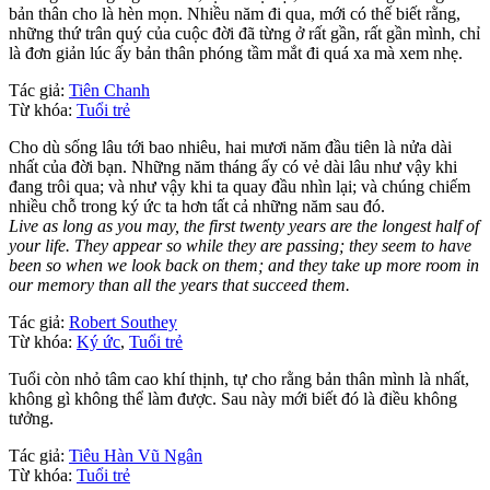
bản thân cho là hèn mọn. Nhiều năm đi qua, mới có thế biết rằng,
những thứ trân quý của cuộc đời đã từng ở rất gần, rất gần mình, chỉ
là đơn giản lúc ấy bản thân phóng tầm mắt đi quá xa mà xem nhẹ.
Tác giả:
Tiên Chanh
Từ khóa:
Tuổi trẻ
Cho dù sống lâu tới bao nhiêu, hai mươi năm đầu tiên là nửa dài
nhất của đời bạn. Những năm tháng ấy có vẻ dài lâu như vậy khi
đang trôi qua; và như vậy khi ta quay đầu nhìn lại; và chúng chiếm
nhiều chỗ trong ký ức ta hơn tất cả những năm sau đó.
Live as long as you may, the first twenty years are the longest half of
your life. They appear so while they are passing; they seem to have
been so when we look back on them; and they take up more room in
our memory than all the years that succeed them.
Tác giả:
Robert Southey
Từ khóa:
Ký ức
,
Tuổi trẻ
Tuổi còn nhỏ tâm cao khí thịnh, tự cho rằng bản thân mình là nhất,
không gì không thể làm được. Sau này mới biết đó là điều không
tưởng.
Tác giả:
Tiêu Hàn Vũ Ngân
Từ khóa:
Tuổi trẻ