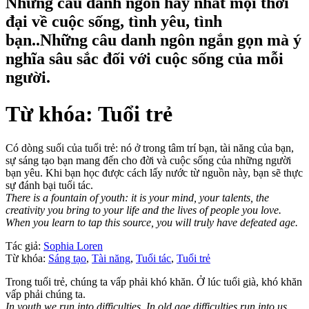
Những câu danh ngôn hay nhất mọi thời
đại về cuộc sống, tình yêu, tình
bạn..Những câu danh ngôn ngắn gọn mà ý
nghĩa sâu sắc đối với cuộc sống của mỗi
người.
Từ khóa: Tuổi trẻ
Có dòng suối của tuổi trẻ: nó ở trong tâm trí bạn, tài năng của bạn,
sự sáng tạo bạn mang đến cho đời và cuộc sống của những người
bạn yêu. Khi bạn học được cách lấy nước từ nguồn này, bạn sẽ thực
sự đánh bại tuổi tác.
There is a fountain of youth: it is your mind, your talents, the
creativity you bring to your life and the lives of people you love.
When you learn to tap this source, you will truly have defeated age.
Tác giả:
Sophia Loren
Từ khóa:
Sáng tạo
,
Tài năng
,
Tuổi tác
,
Tuổi trẻ
Trong tuổi trẻ, chúng ta vấp phải khó khăn. Ở lúc tuổi già, khó khăn
vấp phải chúng ta.
In youth we run into difficulties. In old age difficulties run into us.