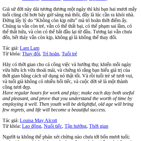
Giả sử đời này dài tương đương một ngày thì khi bạn hai mươi mấy
tuổi cũng chỉ hơn bảy giờ sáng mà thôi, đây là lúc cần ra khỏi nhà.
Đừng lấy lý do “Không còn kịp nữa” mà trì hoãn thời điểm ấy.
Chúng ta vẫn còn trẻ, vẫn có thể thất bại, có thể phạm sai lầm, có
thể thất hứa, và còn có thể bắt đầu lại từ đầu. Tương lai vẫn chưa
đến, hết thảy vẫn còn kịp, không gì là không thể thay đổi.
Tác giả:
Lam Lam
Từ khóa:
Thay đổi
,
Trì hoãn
,
Tuổi trẻ
Hãy có thời gian cho cả công việc và hưởng thụ; khiến mỗi ngày
vừa hữu ích vừa thoải mái, và chứng tỏ rằng bạn hiểu giá trị của
thời gian bằng cách sử dụng nó thật tốt. Và rồi tuổi trẻ sẽ tươi vui,
và tuổi già không có nhiều hối tiếc, và cuộc đời sẽ là một thành
công tươi đẹp.
Have regular hours for work and play; make each day both useful
and pleasant, and prove that you understand the worth of time by
employing it well. Then youth will be delightful, old age will bring
few regrets, and life will become a beautiful success.
Tác giả:
Louisa May Alcott
Từ khóa:
Lao động
,
Nuối tiếc
,
Tận hưởng
,
Thời gian
Người ta không thể phán xét chừng nào chưa tới bốn mươi tuổi;