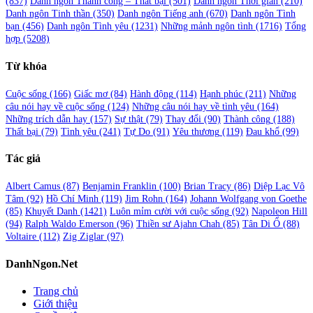
(837)
Danh ngôn Thành công – Thất bại
(501)
Danh ngôn Thời gian
(210)
Danh ngôn Tinh thần
(350)
Danh ngôn Tiếng anh
(670)
Danh ngôn Tình
bạn
(456)
Danh ngôn Tình yêu
(1231)
Những mảnh ngôn tình
(1716)
Tổng
hợp
(5208)
Từ khóa
Cuộc sống
(166)
Giấc mơ
(84)
Hành động
(114)
Hạnh phúc
(211)
Những
câu nói hay về cuộc sống
(124)
Những câu nói hay về tình yêu
(164)
Những trích dẫn hay
(157)
Sự thật
(79)
Thay đổi
(90)
Thành công
(188)
Thất bại
(79)
Tình yêu
(241)
Tự Do
(91)
Yêu thương
(119)
Đau khổ
(99)
Tác giả
Albert Camus
(87)
Benjamin Franklin
(100)
Brian Tracy
(86)
Diệp Lạc Vô
Tâm
(92)
Hồ Chí Minh
(119)
Jim Rohn
(164)
Johann Wolfgang von Goethe
(85)
Khuyết Danh
(1421)
Luôn mỉm cười với cuộc sống
(92)
Napoleon Hill
(94)
Ralph Waldo Emerson
(96)
Thiền sư Ajahn Chah
(85)
Tân Di Ổ
(88)
Voltaire
(112)
Zig Ziglar
(97)
DanhNgon.Net
Trang chủ
Giới thiệu