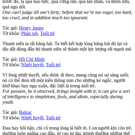
trước đó, ta quá háo hức, quá cứng rắn, quá tàn nhẫn, và thêm nữa,
quá ngu dốt.
One can’t judge till one’s forty; before that we’re too eager, too hard,
too cruel, and in addition much too ignorant.
Tác giả:
Henry James
Từ khóa:
Phán xét
,
Tuổi trẻ
Thanh niên ta rất hăng hái. Ta biết kết hợp lòng hăng hái đó lại và
dìu dắt đúng đắn thì thanh niên sẽ thành một lực lượng rất mạnh mẽ.
Tác giả:
Hồ Chí Minh
Từ khóa:
Nhiệt huyết
,
Tuổi trẻ
Vì lòng nhiệt huyết, nếu được đi theo, mang cùng nó sự sáng suốt;
nó có thể đem tới một kiểu thông min cho những kẻ ngốc, người
khờ khạo hay ngu xuẩn, đặc biệt là trong tuổi trẻ.
For passion, be it observed, brings insight with it; it can give a sort
of intelligence to simpletons, fools, and idiots, especially during
youth.
Tác giả:
Balzac
Từ khóa:
Nhiệt huyết
,
Tuổi trẻ
Đau hay hối hận, chỉ có trong lòng là biết rõ. Con người khi còn trẻ,
thường luôn ngẩng cao đầu, tự cao tự đại, khinh thường những thứ