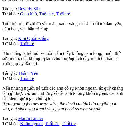
Tác giả:
Beverly Sills
Từ khóa:
Gian khổ
,
Tuổi tác
,
Tuổi trẻ
Tuổi trẻ rực rỡ với đủ sắc màu, xanh vàng có cả. Tuổi trẻ dám yêu,
dám hận, yêu hận rõ ràng.
Tác giả:
Kim Quốc Đống
Từ khóa:
Tuổi trẻ
Khi chúng ta trẻ tuổi sẽ luôn cảm thấy không cam lòng, muốn thử
sức mình, nếu không bị làm cho thương tích đầy mình thì hẳn sẽ
không quay đầu lại.
Tác giả:
Thánh Yêu
Từ khóa:
Tuổi trẻ
Nếu những người trẻ tuổi các anh có sự khôn ngoan, ác quỷ chẳng
làm gì được các anh, nhưng vì các anh không khôn ngoan, các anh
cần đến người già chúng tôi.
If you young fellows were wise, the devil couldn’t do anything to
you, but since you aren’t wise, you need us who are old.
Tác giả:
Martin Luther
Từ khóa:
Khôn ngoan
,
Tuổi tác
,
Tuổi trẻ