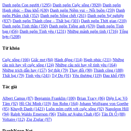
viết
Danh ngôn Con người
(1295)
Danh ngôn Cuộc sống
(3920)
Danh ngôn
Hạnh phúc – Đau khổ
(630)
Danh ngôn Niềm vui – Nỗi buồn
(259)
Danh
ngôn Phẩm chất
(352)
Danh ngôn Sống chết
(261)
Danh ngôn Sự nghiệp
(837)
Danh ngôn Thành công – Thất bại
(501)
Danh ngôn Thời gian
(210)
Danh ngôn Tinh thần
(350)
Danh ngôn Tiếng anh
(670)
Danh ngôn Tình
bạn
(456)
Danh ngôn Tình yêu
(1231)
Những mảnh ngôn tình
(1716)
Tổng
hợp
(5208)
Từ khóa
Cuộc sống
(166)
Giấc mơ
(84)
Hành động
(114)
Hạnh phúc
(211)
Những
câu nói hay về cuộc sống
(124)
Những câu nói hay về tình yêu
(164)
Những trích dẫn hay
(157)
Sự thật
(79)
Thay đổi
(90)
Thành công
(188)
Thất bại
(79)
Tình yêu
(241)
Tự Do
(91)
Yêu thương
(119)
Đau khổ
(99)
Tác giả
Albert Camus
(87)
Benjamin Franklin
(100)
Brian Tracy
(86)
Diệp Lạc Vô
Tâm
(92)
Hồ Chí Minh
(119)
Jim Rohn
(164)
Johann Wolfgang von Goethe
(85)
Khuyết Danh
(1421)
Luôn mỉm cười với cuộc sống
(92)
Napoleon Hill
(94)
Ralph Waldo Emerson
(96)
Thiền sư Ajahn Chah
(85)
Tân Di Ổ
(88)
Voltaire
(112)
Zig Ziglar
(97)
DanhNgon.Net