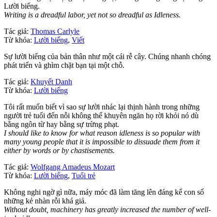
Lười biếng.
Writing is a dreadful labor, yet not so dreadful as Idleness.
Tác giả:
Thomas Carlyle
Từ khóa:
Lười biếng
,
Viết
Sự lười biếng của bản thân như một cái rễ cây. Chúng nhanh chóng
phát triển và ghìm chặt bạn tại một chỗ.
Tác giả:
Khuyết Danh
Từ khóa:
Lười biếng
Tôi rất muốn biết vì sao sự lười nhác lại thịnh hành trong những
người trẻ tuổi đến nỗi không thể khuyên ngăn họ rời khỏi nó dù
bằng ngôn từ hay bằng sự trừng phạt.
I should like to know for what reason idleness is so popular with
many young people that it is impossible to dissuade them from it
either by words or by chastisements.
Tác giả:
Wolfgang Amadeus Mozart
Từ khóa:
Lười biếng
,
Tuổi trẻ
Không nghi ngờ gì nữa, máy móc đã làm tăng lên đáng kể con số
những kẻ nhàn rỗi khá giả.
Without doubt, machinery has greatly increased the number of well-