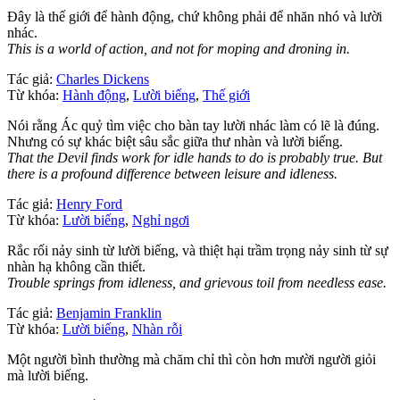
Đây là thế giới để hành động, chứ không phải để nhăn nhó và lười
nhác.
This is a world of action, and not for moping and droning in.
Tác giả:
Charles Dickens
Từ khóa:
Hành động
,
Lười biếng
,
Thế giới
Nói rằng Ác quỷ tìm việc cho bàn tay lười nhác làm có lẽ là đúng.
Nhưng có sự khác biệt sâu sắc giữa thư nhàn và lười biếng.
That the Devil finds work for idle hands to do is probably true. But
there is a profound difference between leisure and idleness.
Tác giả:
Henry Ford
Từ khóa:
Lười biếng
,
Nghỉ ngơi
Rắc rối nảy sinh từ lười biếng, và thiệt hại trầm trọng nảy sinh từ sự
nhàn hạ không cần thiết.
Trouble springs from idleness, and grievous toil from needless ease.
Tác giả:
Benjamin Franklin
Từ khóa:
Lười biếng
,
Nhàn rỗi
Một người bình thường mà chăm chỉ thì còn hơn mười người giỏi
mà lười biếng.