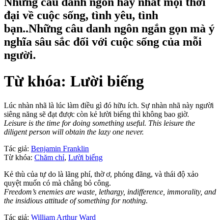
Những câu danh ngôn hay nhất mọi thời
đại về cuộc sống, tình yêu, tình
bạn..Những câu danh ngôn ngắn gọn mà ý
nghĩa sâu sắc đối với cuộc sống của mỗi
người.
Từ khóa: Lười biếng
Lúc nhàn nhã là lúc làm điều gì đó hữu ích. Sự nhàn nhã này người
siêng năng sẽ đạt được còn kẻ lười biếng thì không bao giờ.
Leisure is the time for doing something useful. This leisure the
diligent person will obtain the lazy one never.
Tác giả:
Benjamin Franklin
Từ khóa:
Chăm chỉ
,
Lười biếng
Kẻ thù của tự do là lãng phí, thờ ơ, phóng đãng, và thái độ xảo
quyệt muốn có mà chẳng bỏ công.
Freedom’s enemies are waste, lethargy, indifference, immorality, and
the insidious attitude of something for nothing.
Tác giả:
William Arthur Ward