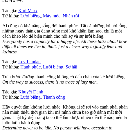
to-do idlers.
Tác giả:
Karl Marx
Từ khóa:
Lười biếng
,
Máy móc
,
Nhàn rỗi
Ai cũng có khả năng sống đời hạnh phúc. Tất cả những lời nói rằng
những ngày tháng ta đang sống mới khó khăn làm sao, chỉ là một
cách khéo léo để biện minh cho nỗi sợ và sự lười biếng.
Everybody has a capacity for a happy life. All these talks about how
difficult times we live in, that’s just a clever way to justify fear and
laziness.
Tác giả:
Lev Landau
Từ khóa:
Hạnh phúc
,
Lười biếng
,
Sợ hãi
Trên bước đường thành công không có dấu chân của kẻ lười biếng.
On the way to success, there is no trace of lazy men.
Tác giả:
Khuyết Danh
Từ khóa:
Lười biếng
,
Thành công
Hãy quyết tâm không lười nhác. Không ai sẽ rơi vào cảnh phải phàn
nàn mình thiếu thời gian khi mà mình chưa bao giờ đánh mất thời
gian. Thật kỳ diệu rằng ta có thể làm được nhiều đến thế nào, nếu ta
luôn luôn hành động.
Determine never to be idle. No person will have occasion to