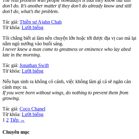
The real problem with people nowadays is that they know but still
don’t do. It’s another matter if they don’t do already know and still
don’t do, what’s the problem.
Tác giả:
Thiền sư Ajahn Chah
Từ khóa:
Lười biếng
Tôi chẳng biết ai làm nên chuyện lớn hoặc tới được địa vị cao mà lại
nằm ngủ nướng vào buổi sáng.
I never knew a man come to greatness or eminence who lay abed
late in the morning.
Tác giả:
Jonathan Swift
Từ khóa:
Lười biếng
Nếu bạn sinh ra không có cánh, việc không làm gì cả sẽ ngăn cản
cánh mọc ra.
If you were born without wings, do nothing to prevent them from
growing.
Tác giả:
Coco Chanel
Từ khóa:
Lười biếng
Phân
1
2
Tiếp →
trang
Chuyên mục
bài