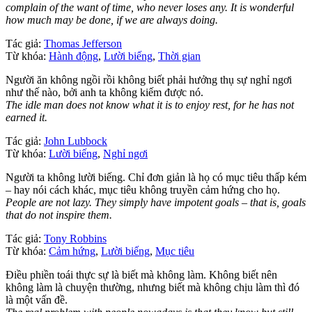
complain of the want of time, who never loses any. It is wonderful
how much may be done, if we are always doing.
Tác giả:
Thomas Jefferson
Từ khóa:
Hành động
,
Lười biếng
,
Thời gian
Người ăn không ngồi rồi không biết phải hưởng thụ sự nghỉ ngơi
như thế nào, bởi anh ta không kiếm được nó.
The idle man does not know what it is to enjoy rest, for he has not
earned it.
Tác giả:
John Lubbock
Từ khóa:
Lười biếng
,
Nghỉ ngơi
Người ta không lười biếng. Chỉ đơn giản là họ có mục tiêu thấp kém
– hay nói cách khác, mục tiêu không truyền cảm hứng cho họ.
People are not lazy. They simply have impotent goals – that is, goals
that do not inspire them.
Tác giả:
Tony Robbins
Từ khóa:
Cảm hứng
,
Lười biếng
,
Mục tiêu
Điều phiền toái thực sự là biết mà không làm. Không biết nên
không làm là chuyện thường, nhưng biết mà không chịu làm thì đó
là một vấn đề.