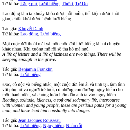
Từ khóa:
Lãng phí
,
Lười biếng
,
Thờ ơ
,
Tự Do
Lao động làm ta khuây khỏa được nỗi buồn, tiết kiệm được thời
gian, chữa khỏi được bệnh lười biếng.
Tác giả:
Khuyết Danh
Từ khóa:
Lao động
,
Lười biếng
Một cuộc đời thoải mái và một cuộc đời lười biếng là hai chuyện
khác nhau. Khi xuống mồ rồi sẽ tha hồ mà ngủ.
A life of leisure and a life of laziness are two things. There will be
sleeping enough in the grave.
Tác giả:
Benjamin Franklin
Từ khóa:
Lười biếng
Đọc, cô độc và biếng nhác, một cuộc đời êm ái và tĩnh tại, làm tình
với phụ nữ và người trẻ tuổi, có những con đường nguy hiểm cho
một thanh niên, và chúng luôn luôn dẫn anh ta vào nguy hiểm.
Reading, solitude, idleness, a soft and sedentary life, intercourse
with women and young people, these are perilous paths for a young
man, and these lead him constantly into danger.
Tác giả:
Jean Jacques Rousseau
Từ khóa:
Lười biếng
,
Nguy hiểm
,
Nhàn rỗi