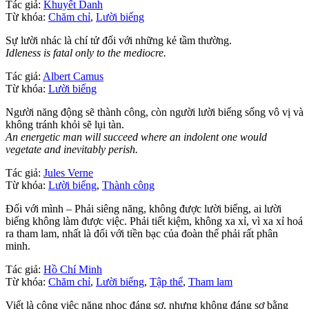
Tác giả:
Khuyết Danh
Từ khóa:
Chăm chỉ
,
Lười biếng
Sự lười nhác là chí tử đối với những kẻ tầm thường.
Idleness is fatal only to the mediocre.
Tác giả:
Albert Camus
Từ khóa:
Lười biếng
Người năng động sẽ thành công, còn người lười biếng sống vô vị và
không tránh khỏi sẽ lụi tàn.
An energetic man will succeed where an indolent one would
vegetate and inevitably perish.
Tác giả:
Jules Verne
Từ khóa:
Lười biếng
,
Thành công
Đối với mình – Phải siêng năng, không được lười biếng, ai lười
biếng không làm được việc. Phải tiết kiệm, không xa xỉ, vì xa xỉ hoá
ra tham lam, nhất là đối với tiền bạc của đoàn thể phải rất phân
minh.
Tác giả:
Hồ Chí Minh
Từ khóa:
Chăm chỉ
,
Lười biếng
,
Tập thể
,
Tham lam
Viết là công việc nặng nhọc đáng sợ, nhưng không đáng sợ bằng