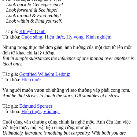
Look back & Get experience!
Look forward & See hope!
Look around & Find reality!
Look within & Find yourself.
Tác giả:
Khuyết Danh
Từ khóa:
Cuộc sống
,
Hiện thực
,
Hy vọng
,
Kinh nghiệm
Nhưng trong thực thể đơn giản, ảnh hưởng của một đơn tử lên một
đơn tử khác chỉ là lý tưởng.
But in simple substances the influence of one monad over another is
ideal only.
Tác giả:
Gottfried Wilhelm Leibniz
Từ khóa:
Hiện thực
Và người muốn vươn tới những vì sao thường vấp phải cọng rơm.
And he that strives to touch the stars, Oft stumbles at a straw.
Tác giả:
Edmund Spenser
Từ khóa:
Hiện thực
,
Vấp ngã
Cuối cùng văn chương cũng chính là nghề mộc. Anh đều làm việc
với hiện thực, một vật liệu cũng cứng như gỗ.
Ultimately, literature is nothing but carpentry. With both you are