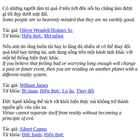
Có những người tâm trí quá ở trên trời đến nỗi họ chẳng làm được
gì tốt đẹp dưới mặt đất.
Some people are so heavenly minded that they are no earthly good.
Tác giả:
Oliver Wendell Holmes Sr.
Từ khóa:
Hiện thực
,
Mơ mộng
Nếu anh tin rằng buồn tủi hay lo lắng đủ nhiều sẽ có thể thay đổi
quá khứ hay tương lai, anh đang sống trên một hành tinh khác với
một hệ thống hiện thực khác.
If you believe that feeling bad or worrying long enough will change
a past or future event, then you are residing on another planet with a
different reality system.
Tác giả:
William James
Từ khóa:
Bi quan
,
Hiện thực
,
Lo âu
,
Thay đổi
Đức hạnh không thể tách rời khỏi hiện thực mà không trở thành
nguồn gốc của xấu xa.
Virtue cannot separate itself from reality without becoming a
principle of evil.
Tác giả:
Albert Camus
Từ khóa:
Đức hạnh
,
Hiện thực