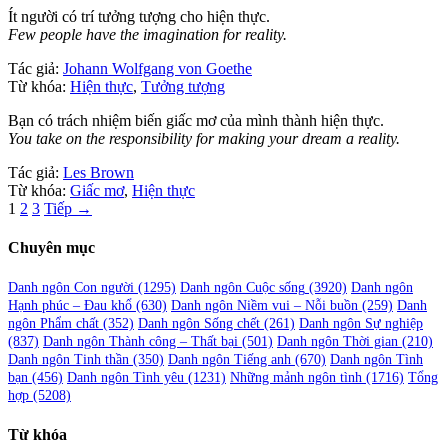
Ít người có trí tưởng tượng cho hiện thực.
Few people have the imagination for reality.
Tác giả:
Johann Wolfgang von Goethe
Từ khóa:
Hiện thực
,
Tưởng tượng
Bạn có trách nhiệm biến giấc mơ của mình thành hiện thực.
You take on the responsibility for making your dream a reality.
Tác giả:
Les Brown
Từ khóa:
Giấc mơ
,
Hiện thực
Phân
1
2
3
Tiếp →
trang
Chuyên mục
bài
viết
Danh ngôn Con người
(1295)
Danh ngôn Cuộc sống
(3920)
Danh ngôn
Hạnh phúc – Đau khổ
(630)
Danh ngôn Niềm vui – Nỗi buồn
(259)
Danh
ngôn Phẩm chất
(352)
Danh ngôn Sống chết
(261)
Danh ngôn Sự nghiệp
(837)
Danh ngôn Thành công – Thất bại
(501)
Danh ngôn Thời gian
(210)
Danh ngôn Tinh thần
(350)
Danh ngôn Tiếng anh
(670)
Danh ngôn Tình
bạn
(456)
Danh ngôn Tình yêu
(1231)
Những mảnh ngôn tình
(1716)
Tổng
hợp
(5208)
Từ khóa