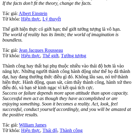
If the facts don’t fit the theory, change the facts.
Tác giả:
Albert Einstein
Từ khóa:
Hiện thực
,
Lý thuyết
Thế giới hiện thực có giới hạn; thế giới tưởng tượng là vô hạn.
The world of reality has its limits; the world of imagination is
boundless.
Tác giả:
Jean Jacques Rousseau
Từ khóa:
Hiện thực
,
Thế giới
,
Tưởng tượng
Thành công hay thất bại phụ thuộc nhiều vào thái độ hơn là vào
năng lực. Những người thành công hành động như thể họ đã thành
đạt, hay đang thưởng thức điều gì đó. Không lâu sau, nó trở thành
hiện thực. Hành động, quan sát, cảm thấy thành công, hành xử theo
điều đó, và bạn sẽ kinh ngạc vì kết quả tích cực.
Success or failure depends more upon attitude than upon capacity.
Successful men act as though they have accomplished or are
enjoying something. Soon it becomes a reality. Act, look, feel
successful, conduct yourself accordingly, and you will be amazed at
the positive results.
Tác giả:
William James
Từ khóa:
Hiện thực
,
Thái độ
,
Thành công