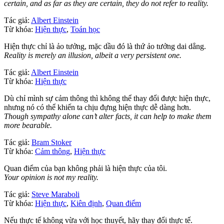
certain, and as far as they are certain, they do not refer to reality.
Tác giả:
Albert Einstein
Từ khóa:
Hiện thực
,
Toán học
Hiện thực chỉ là ảo tưởng, mặc dầu đó là thứ ảo tưởng dai dẳng.
Reality is merely an illusion, albeit a very persistent one.
Tác giả:
Albert Einstein
Từ khóa:
Hiện thực
Dù chỉ mình sự cảm thông thì không thể thay đổi được hiện thực,
nhưng nó có thể khiến ta chịu đựng hiện thực dễ dàng hơn.
Though sympathy alone can’t alter facts, it can help to make them
more bearable.
Tác giả:
Bram Stoker
Từ khóa:
Cảm thông
,
Hiện thực
Quan điểm của bạn không phải là hiện thực của tôi.
Your opinion is not my reality.
Tác giả:
Steve Maraboli
Từ khóa:
Hiện thực
,
Kiên định
,
Quan điểm
Nếu thực tế không vừa với học thuyết, hãy thay đổi thực tế.