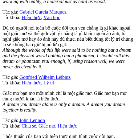
working with reality, a material just as hard as wood.
Tác giả:
Gabriel Garcia Marquez
Từ khóa:
Hiện thực
,
Văn học
Dù có người nói toàn bộ cuộc đời trọn vẹn chẳng là gì khác ngoài
một giấc mơ và thế giới vật lý chẳng là gì khác ngoài ảo ảnh, tôi
nghĩ giấc mơ hay ảo ảnh này đủ thực, nếu biết dùng tốt lý trí chúng
ta sẽ không bao giờ bị nó lừa gạt.
Although the whole of this life were said to be nothing but a dream
and the physical world nothing but a phantasm, I should call this
dream or phantasm real enough, if, using reason well, we were
never deceived by it.
Tác giả:
Gottfried Wilhelm Leibniz
Từ khóa:
Hiện thực
,
Lý trí
Giấc mơ bạn mơ một mình chỉ là một giấc mơ. Giấc mơ bạn mơ
cùng người khác là hiện thực.
A dream you dream alone is only a dream. A dream you dream
together is reality.
Tác giả:
John Lennon
Từ khóa:
Chia sẻ
,
Giấc mơ
,
Hiện thực
Thỏa thuận của bạn với hiện thực định hình cuộc đời bạn.