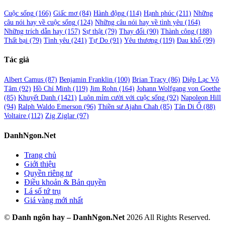
Cuộc sống
(166)
Giấc mơ
(84)
Hành động
(114)
Hạnh phúc
(211)
Những
câu nói hay về cuộc sống
(124)
Những câu nói hay về tình yêu
(164)
Những trích dẫn hay
(157)
Sự thật
(79)
Thay đổi
(90)
Thành công
(188)
Thất bại
(79)
Tình yêu
(241)
Tự Do
(91)
Yêu thương
(119)
Đau khổ
(99)
Tác giả
Albert Camus
(87)
Benjamin Franklin
(100)
Brian Tracy
(86)
Diệp Lạc Vô
Tâm
(92)
Hồ Chí Minh
(119)
Jim Rohn
(164)
Johann Wolfgang von Goethe
(85)
Khuyết Danh
(1421)
Luôn mỉm cười với cuộc sống
(92)
Napoleon Hill
(94)
Ralph Waldo Emerson
(96)
Thiền sư Ajahn Chah
(85)
Tân Di Ổ
(88)
Voltaire
(112)
Zig Ziglar
(97)
DanhNgon.Net
Trang chủ
Giới thiệu
Quyền riêng tư
Điều khoản & Bản quyền
Lá số tứ trụ
Giá vàng mới nhất
©
Danh ngôn hay – DanhNgon.Net
2026 All Rights Reserved.