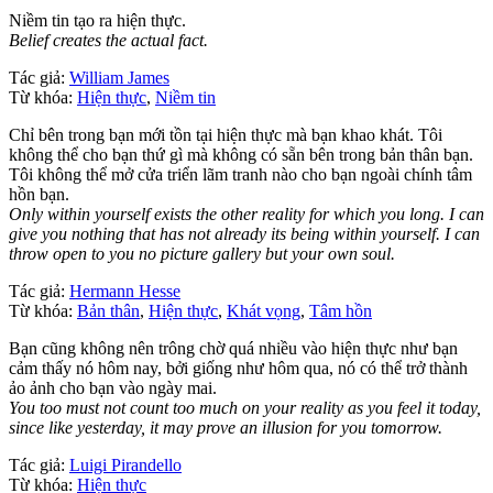
Niềm tin tạo ra hiện thực.
Belief creates the actual fact.
Tác giả:
William James
Từ khóa:
Hiện thực
,
Niềm tin
Chỉ bên trong bạn mới tồn tại hiện thực mà bạn khao khát. Tôi
không thể cho bạn thứ gì mà không có sẵn bên trong bản thân bạn.
Tôi không thể mở cửa triển lãm tranh nào cho bạn ngoài chính tâm
hồn bạn.
Only within yourself exists the other reality for which you long. I can
give you nothing that has not already its being within yourself. I can
throw open to you no picture gallery but your own soul.
Tác giả:
Hermann Hesse
Từ khóa:
Bản thân
,
Hiện thực
,
Khát vọng
,
Tâm hồn
Bạn cũng không nên trông chờ quá nhiều vào hiện thực như bạn
cảm thấy nó hôm nay, bởi giống như hôm qua, nó có thể trở thành
ảo ảnh cho bạn vào ngày mai.
You too must not count too much on your reality as you feel it today,
since like yesterday, it may prove an illusion for you tomorrow.
Tác giả:
Luigi Pirandello
Từ khóa:
Hiện thực