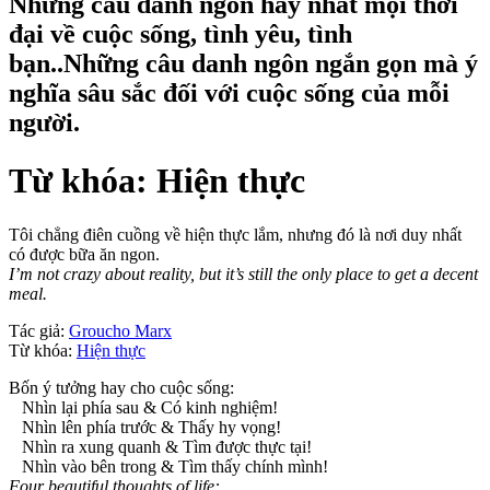
Những câu danh ngôn hay nhất mọi thời
đại về cuộc sống, tình yêu, tình
bạn..Những câu danh ngôn ngắn gọn mà ý
nghĩa sâu sắc đối với cuộc sống của mỗi
người.
Từ khóa: Hiện thực
Tôi chẳng điên cuồng về hiện thực lắm, nhưng đó là nơi duy nhất
có được bữa ăn ngon.
I’m not crazy about reality, but it’s still the only place to get a decent
meal.
Tác giả:
Groucho Marx
Từ khóa:
Hiện thực
Bốn ý tưởng hay cho cuộc sống:
Nhìn lại phía sau & Có kinh nghiệm!
Nhìn lên phía trước & Thấy hy vọng!
Nhìn ra xung quanh & Tìm được thực tại!
Nhìn vào bên trong & Tìm thấy chính mình!
Four beautiful thoughts of life: