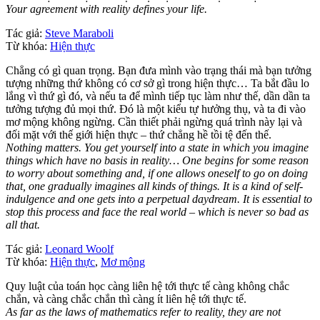
Your agreement with reality defines your life.
Tác giả:
Steve Maraboli
Từ khóa:
Hiện thực
Chẳng có gì quan trọng. Bạn đưa mình vào trạng thái mà bạn tưởng
tượng những thứ không có cơ sở gì trong hiện thực… Ta bắt đầu lo
lắng vì thứ gì đó, và nếu ta để mình tiếp tục làm như thế, dần dần ta
tưởng tượng đủ mọi thứ. Đó là một kiểu tự hưởng thụ, và ta đi vào
mơ mộng không ngừng. Cần thiết phải ngừng quá trình này lại và
đối mặt với thế giới hiện thực – thứ chẳng hề tồi tệ đến thế.
Nothing matters. You get yourself into a state in which you imagine
things which have no basis in reality… One begins for some reason
to worry about something and, if one allows oneself to go on doing
that, one gradually imagines all kinds of things. It is a kind of self-
indulgence and one gets into a perpetual daydream. It is essential to
stop this process and face the real world – which is never so bad as
all that.
Tác giả:
Leonard Woolf
Từ khóa:
Hiện thực
,
Mơ mộng
Quy luật của toán học càng liên hệ tới thực tế càng không chắc
chắn, và càng chắc chắn thì càng ít liên hệ tới thực tế.
As far as the laws of mathematics refer to reality, they are not