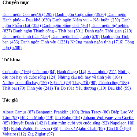
Chuyên mục
Danh ngôn Con người
(1295)
Danh ngôn Cuộc sống
(3920)
Danh ngôn
Hạnh phúc – Đau khổ
(630)
Danh ngôn Niềm vui – Nỗi buồn
(259)
Danh
ngôn Phẩm chất
(352)
Danh ngôn Sống chết
(261)
Danh ngôn Sự nghiệp
(837)
Danh ngôn Thành công – Thất bại
(501)
Danh ngôn Thời gian
(210)
Danh ngôn Tinh thần
(350)
Danh ngôn Tiếng anh
(670)
Danh ngôn Tình
bạn
(456)
Danh ngôn Tình yêu
(1231)
Những mảnh ngôn tình
(1716)
Tổng
hợp
(5208)
Từ khóa
Cuộc sống
(166)
Giấc mơ
(84)
Hành động
(114)
Hạnh phúc
(211)
Những
câu nói hay về cuộc sống
(124)
Những câu nói hay về tình yêu
(164)
Những trích dẫn hay
(157)
Sự thật
(79)
Thay đổi
(90)
Thành công
(188)
Thất bại
(79)
Tình yêu
(241)
Tự Do
(91)
Yêu thương
(119)
Đau khổ
(99)
Tác giả
Albert Camus
(87)
Benjamin Franklin
(100)
Brian Tracy
(86)
Diệp Lạc Vô
Tâm
(92)
Hồ Chí Minh
(119)
Jim Rohn
(164)
Johann Wolfgang von Goethe
(85)
Khuyết Danh
(1421)
Luôn mỉm cười với cuộc sống
(92)
Napoleon Hill
(94)
Ralph Waldo Emerson
(96)
Thiền sư Ajahn Chah
(85)
Tân Di Ổ
(88)
Voltaire
(112)
Zig Ziglar
(97)