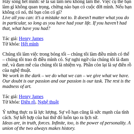
Hãy sống hết mình: sẽ là sai lầm nếu không làm thế. Việc cụ thể bạn
làm gì không quan trọng, chừng nào bạn có cuộc đời mình. Nếu bạn
không có nó, thì bạn còn có gì?
Live all you can: it’s a mistake not to. It doesn’t matter what you do
in particular, so long as you have had your life. If you haven’t had
that, what have you had?
Tác giả:
Henry James
Từ khóa:
Hết mình
Chúng tôi làm việc trong bóng tối – chúng tôi làm điều mình có thể
– chúng tôi trao đi điều mình có. Sự nghi ngờ của chúng tôi là đam
mê, và đam mê của chúng tôi là nhiệm vụ. Phần còn lại là sự điên rồ
của nghệ thuật.
We work in the dark – we do what we can – we give what we have.
Our doubt is our passion and our passion is our task. The rest is the
madness of art.
Tác giả:
Henry James
Từ khóa:
Điên rồ
,
Nghệ thuật
Ý tưởng thực ra là lực lượng. Sự vô hạn cũng là sức mạnh của tính
cách. Sự kết hợp của hai thứ đó luôn tạo ra lịch sử.
Ideas are, in truth, forces. Infinite, too, is the power of personality. A
union of the two always makes history.