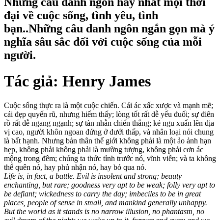
Những câu danh ngôn hay nhất mọi thời
đại về cuộc sống, tình yêu, tình
bạn..Những câu danh ngôn ngắn gọn mà ý
nghĩa sâu sắc đối với cuộc sống của mỗi
người.
Tác giả:
Henry James
Cuộc sống thực ra là một cuộc chiến. Cái ác xấc xược và mạnh mẽ;
cái đẹp quyến rũ, nhưng hiếm thấy; lòng tốt rất dễ yếu đuối; sự điên
rồ rất dễ ngang ngạnh; sự tàn nhẫn chiến thắng; kẻ ngu xuẩn lên địa
vị cao, người khôn ngoan đứng ở dưới thấp, và nhân loại nói chung
là bất hạnh. Nhưng bản thân thế giới không phải là một ảo ảnh hạn
hẹp, không phải không phải là mường tượng, không phải cơn ác
mộng trong đêm; chúng ta thức tỉnh trước nó, vĩnh viễn; và ta không
thể quên nó, hay phủ nhận nó, hay bỏ qua nó.
Life is, in fact, a battle. Evil is insolent and strong; beauty
enchanting, but rare; goodness very apt to be weak; folly very apt to
be defiant; wickedness to carry the day; imbeciles to be in great
places, people of sense in small, and mankind generally unhappy.
But the world as it stands is no narrow illusion, no phantasm, no