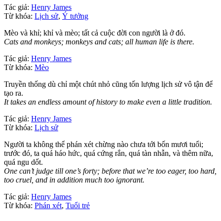
Tác giả:
Henry James
Từ khóa:
Lịch sử
,
Ý tưởng
Mèo và khỉ; khỉ và mèo; tất cả cuộc đời con người là ở đó.
Cats and monkeys; monkeys and cats; all human life is there.
Tác giả:
Henry James
Từ khóa:
Mèo
Truyền thống dù chỉ một chút nhỏ cũng tốn lượng lịch sử vô tận để
tạo ra.
It takes an endless amount of history to make even a little tradition.
Tác giả:
Henry James
Từ khóa:
Lịch sử
Người ta không thể phán xét chừng nào chưa tới bốn mươi tuổi;
trước đó, ta quá háo hức, quá cứng rắn, quá tàn nhẫn, và thêm nữa,
quá ngu dốt.
One can’t judge till one’s forty; before that we’re too eager, too hard,
too cruel, and in addition much too ignorant.
Tác giả:
Henry James
Từ khóa:
Phán xét
,
Tuổi trẻ