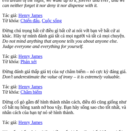
evil dream of the night; we wake up to it, forever and ever; and we
can neither forget it nor deny it nor dispense with it.
Tác giả:
Henry James
Từ khóa:
Chiến đấu
,
Cuộc sống
Đừng chú trọng bất cứ điều gì bất cứ ai nói với bạn về bất cứ ai
khác. Hãy tự mình đánh giá tất cả mọi người và tất cả mọi chuyện.
Do not mind anything that anyone tells you about anyone else.
Judge everyone and everything for yourself.
Tác giả:
Henry James
Từ khóa:
Phán xét
Đừng đánh giá thấp giá trị của sự châm biếm – nó cực kỳ đáng giá.
Don’t underestimate the value of irony – it is extremely valuable.
Tác giả:
Henry James
Từ khóa:
Châm biếm
Đừng cố gò gẫm để hình thành nhân cách, điều đó cũng giống như
cố bắt nụ hồng xanh nở hoa vậy. Bạn hãy sống sao cho tốt nhất, và
nhân cách của bạn tự nó sẽ hình thành.
Tác giả:
Henry James