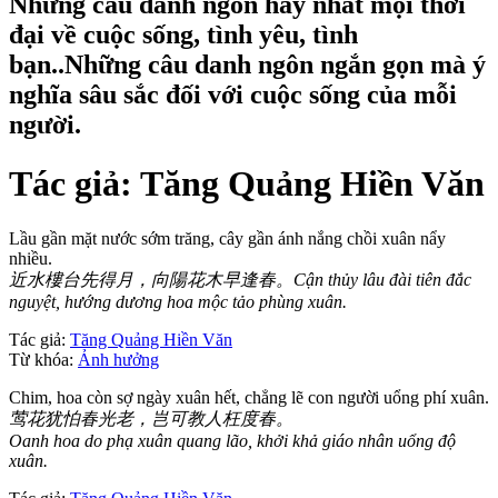
Những câu danh ngôn hay nhất mọi thời
đại về cuộc sống, tình yêu, tình
bạn..Những câu danh ngôn ngắn gọn mà ý
nghĩa sâu sắc đối với cuộc sống của mỗi
người.
Tác giả:
Tăng Quảng Hiền Văn
Lầu gần mặt nước sớm trăng, cây gần ánh nắng chồi xuân nẩy
nhiều.
近水樓台先得月，向陽花木早逢春。Cận thủy lâu đài tiên đắc
nguyệt, hướng dương hoa mộc tảo phùng xuân.
Tác giả:
Tăng Quảng Hiền Văn
Từ khóa:
Ảnh hưởng
Chim, hoa còn sợ ngày xuân hết, chẳng lẽ con người uổng phí xuân.
莺花犹怕春光老，岂可教人枉度春。
Oanh hoa do phạ xuân quang lão, khởi khả giáo nhân uổng độ
xuân.