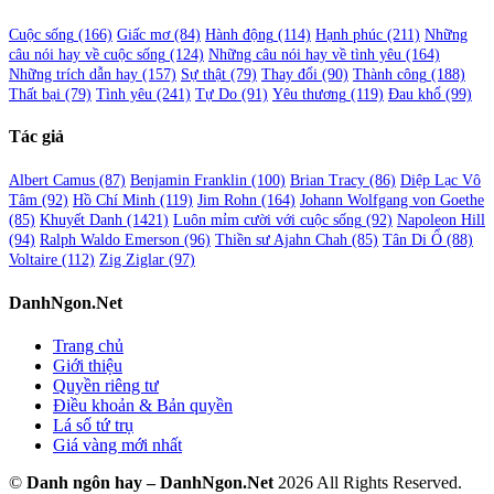
Cuộc sống
(166)
Giấc mơ
(84)
Hành động
(114)
Hạnh phúc
(211)
Những
câu nói hay về cuộc sống
(124)
Những câu nói hay về tình yêu
(164)
Những trích dẫn hay
(157)
Sự thật
(79)
Thay đổi
(90)
Thành công
(188)
Thất bại
(79)
Tình yêu
(241)
Tự Do
(91)
Yêu thương
(119)
Đau khổ
(99)
Tác giả
Albert Camus
(87)
Benjamin Franklin
(100)
Brian Tracy
(86)
Diệp Lạc Vô
Tâm
(92)
Hồ Chí Minh
(119)
Jim Rohn
(164)
Johann Wolfgang von Goethe
(85)
Khuyết Danh
(1421)
Luôn mỉm cười với cuộc sống
(92)
Napoleon Hill
(94)
Ralph Waldo Emerson
(96)
Thiền sư Ajahn Chah
(85)
Tân Di Ổ
(88)
Voltaire
(112)
Zig Ziglar
(97)
DanhNgon.Net
Trang chủ
Giới thiệu
Quyền riêng tư
Điều khoản & Bản quyền
Lá số tứ trụ
Giá vàng mới nhất
©
Danh ngôn hay – DanhNgon.Net
2026 All Rights Reserved.