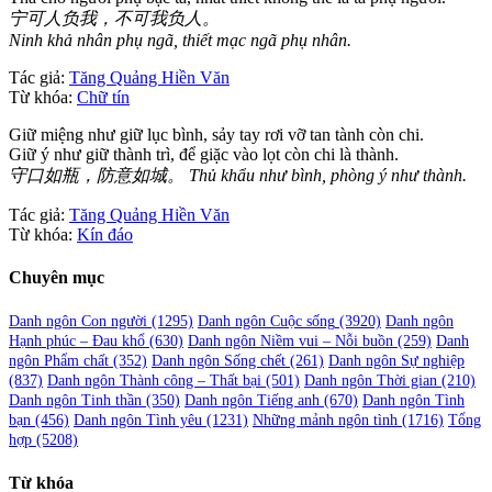
宁可人负我，不可我负人。
Ninh khả nhân phụ ngã, thiết mạc ngã phụ nhân.
Tác giả:
Tăng Quảng Hiền Văn
Từ khóa:
Chữ tín
Giữ miệng như giữ lục bình, sảy tay rơi vỡ tan tành còn chi.
Giữ ý như giữ thành trì, để giặc vào lọt còn chi là thành.
守口如瓶，防意如城。 Thủ khẩu như bình, phòng ý như thành.
Tác giả:
Tăng Quảng Hiền Văn
Từ khóa:
Kín đáo
Chuyên mục
Danh ngôn Con người
(1295)
Danh ngôn Cuộc sống
(3920)
Danh ngôn
Hạnh phúc – Đau khổ
(630)
Danh ngôn Niềm vui – Nỗi buồn
(259)
Danh
ngôn Phẩm chất
(352)
Danh ngôn Sống chết
(261)
Danh ngôn Sự nghiệp
(837)
Danh ngôn Thành công – Thất bại
(501)
Danh ngôn Thời gian
(210)
Danh ngôn Tinh thần
(350)
Danh ngôn Tiếng anh
(670)
Danh ngôn Tình
bạn
(456)
Danh ngôn Tình yêu
(1231)
Những mảnh ngôn tình
(1716)
Tổng
hợp
(5208)
Từ khóa