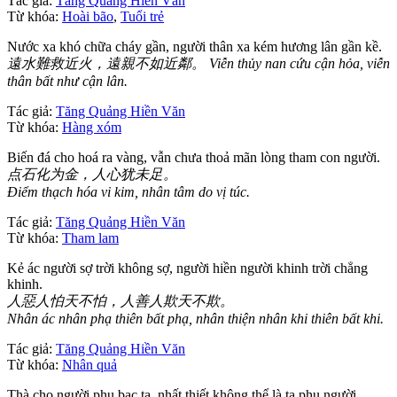
Tác giả:
Tăng Quảng Hiền Văn
Từ khóa:
Hoài bão
,
Tuổi trẻ
Nước xa khó chữa cháy gần, người thân xa kém hương lân gần kề.
遠水難救近火，遠親不如近鄰。 Viễn thủy nan cứu cận hỏa, viễn
thân bất như cận lân.
Tác giả:
Tăng Quảng Hiền Văn
Từ khóa:
Hàng xóm
Biến đá cho hoá ra vàng, vẫn chưa thoả mãn lòng tham con người.
点石化为金，人心犹未足。
Điểm thạch hóa vi kim, nhân tâm do vị túc.
Tác giả:
Tăng Quảng Hiền Văn
Từ khóa:
Tham lam
Kẻ ác người sợ trời không sợ, người hiền người khinh trời chẳng
khinh.
人惡人怕天不怕，人善人欺天不欺。
Nhân ác nhân phạ thiên bất phạ, nhân thiện nhân khi thiên bất khi.
Tác giả:
Tăng Quảng Hiền Văn
Từ khóa:
Nhân quả
Thà cho người phụ bạc ta, nhất thiết không thể là ta phụ người.