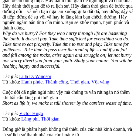
gian để ăn đúng mực. Hãy dành thời gian để nghỉ ngơi và chơi đùa.
Hãy dành thời gian để tỏ ra lịch sự. Hãy dành thời gian để bước qua
đường đời – và nếu bạn ngã lăn xuống giữa đất đá, hãy đứng dậy và
đi tiếp; đừng để sự vội vã hay lo lắng làm bạn chệch đường. Hãy
nghiền ngẫm bản tính của mình. Bạn sẽ khỏe mạnh, hạnh phúc và
thành công.
Why do we hurry? For they who hurry through life are hastening
the tomb. It doesn’t pay. Take time sufficient for everything you do.
Take time to eat properly. Take time to rest and play. Take time for
politeness. Take time to pass over the road of life – and if you fail
and fall among the rocks, arise again and struggle on; let not hurry
nor worry divert you from your path. Study your nature. You will be
healthy, happy and successful.
Tác giả:
Lilla D. Windsor
Từ khóa:
Hạnh phúc
,
Thành công
,
Thời gian
,
Vội vàng
Cuộc đời đã ngắn ngủi như vậy mà chúng ta vẫn rút ngắn nó thêm
khi bất cẩn lãng phí thời gian.
Short as life is, we make it still shorter by the careless waste of time.
Tác giả:
Victor Hugo
Từ khóa:
Lãng phí
,
Thời gian
Đúng giờ là phẩm hạnh không thể thiếu của các nhà kinh doanh, và
là sự lịch sự thanh nhã của các hoàng tử.