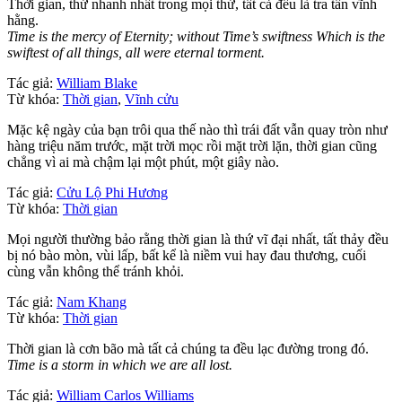
Thời gian, thứ nhanh nhất trong mọi thứ, tất cả đều là tra tấn vĩnh
hằng.
Time is the mercy of Eternity; without Time’s swiftness Which is the
swiftest of all things, all were eternal torment.
Tác giả:
William Blake
Từ khóa:
Thời gian
,
Vĩnh cửu
Mặc kệ ngày của bạn trôi qua thế nào thì trái đất vẫn quay tròn như
hàng triệu năm trước, mặt trời mọc rồi mặt trời lặn, thời gian cũng
chẳng vì ai mà chậm lại một phút, một giây nào.
Tác giả:
Cửu Lộ Phi Hương
Từ khóa:
Thời gian
Mọi người thường bảo rằng thời gian là thứ vĩ đại nhất, tất thảy đều
bị nó bào mòn, vùi lấp, bất kể là niềm vui hay đau thương, cuối
cùng vẫn không thể tránh khỏi.
Tác giả:
Nam Khang
Từ khóa:
Thời gian
Thời gian là cơn bão mà tất cả chúng ta đều lạc đường trong đó.
Time is a storm in which we are all lost.
Tác giả:
William Carlos Williams