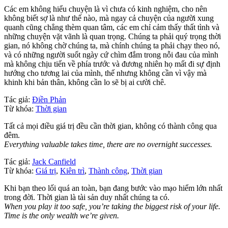
Các em không hiểu chuyện là vì chưa có kinh nghiệm, cho nên
không biết sợ là như thế nào, mà ngay cả chuyện của người xung
quanh cũng chẳng thèm quan tâm, các em chỉ cảm thấy thất tình và
những chuyện vặt vãnh là quan trọng. Chúng ta phải quý trọng thời
gian, nó không chờ chúng ta, mà chính chúng ta phải chạy theo nó,
và có những người suốt ngày cứ chìm đắm trong nỗi đau của mình
mà không chịu tiến về phía trước và đương nhiên họ mất đi sự định
hướng cho tương lai của mình, thế nhưng không cần vì vậy mà
khinh khi bản thân, không cần lo sẽ bị ai cười chê.
Tác giả:
Điền Phản
Từ khóa:
Thời gian
Tất cả mọi điều giá trị đều cần thời gian, không có thành công qua
đêm.
Everything valuable takes time, there are no overnight successes.
Tác giả:
Jack Canfield
Từ khóa:
Giá trị
,
Kiên trì
,
Thành công
,
Thời gian
Khi bạn theo lối quá an toàn, bạn đang bước vào mạo hiểm lớn nhất
trong đời. Thời gian là tài sản duy nhất chúng ta có.
When you play it too safe, you’re taking the biggest risk of your life.
Time is the only wealth we’re given.