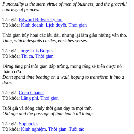
Punctuality is the stern virtue of men of business, and the graceful
courtesy of princes.
Tác giả:
Edward Bulwer Lytton
Từ khóa:
Kinh doanh
,
Lịch duyệt
,
Thời gian
Thời gian hủy hoại các lâu đài, nhưng lại làm giàu những vẫn thơ.
Time, which despoils castles, enriches verses.
Tác giả:
Jorge Luis Borges
Từ khóa:
Thi ca
,
Thời gian
Đừng lãng phí thời gian đập tường, mong rằng sẽ biến được nó
thành cửa.
Don’t spend time beating on a wall, hoping to transform it into a
door.
Tác giả:
Coco Chanel
Từ khóa:
Lãng phí
,
Thời gian
Tuổi già và dòng chảy thời gian dạy ta mọi thứ.
Old age and the passage of time teach all things.
Tác giả:
Sophocles
Từ khóa:
Kinh nghiệm
,
Thời gian
,
Tuổi tác