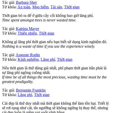
Tác giả:
Barbara Sher
Từ khóa:
An toàn
,
Mạo hiểm
,
Tài sản
,
Thời gian
Thời gian bỏ ra để ở giữa cây cối không bao giờ lãng phí.
Time spent amongst trees is never wasted time.
Tác giả:
Katrina Mayer
Từ khóa:
Thiên nhiên
,
Thời gian
Không gì lãng phí thời gian nếu bạn biết sử dụng kinh nghiệm đó.
Nothing is a waste of time if you use the experience wisely.
Tác giả:
Auguste Rodin
Từ khóa:
Kinh nghiệm
,
Lãng phí
,
Thời gian
Nếu thời gian là thứ đáng giá nhất, phí phạm thời gian hẳn phải là
sự lãng phí ngông cuồng nhất.
If time be of all things the most precious, wasting time must be the
greatest prodigality.
Tác giả:
Benjamin Franklin
Từ khóa:
Lãng phí
,
Thời gian
Cái đẹp là thứ duy nhất mà thời gian không thể làm tổn hại. Triết lý
sẽ rơi rụng như cát, tín ngưỡng sẽ không ngừng bị thay thế, nhưng
cái đẹp luôn là niềm vui suốt vĩnh hằng.