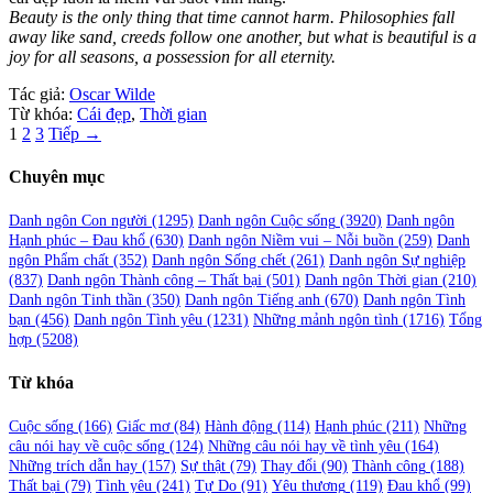
Beauty is the only thing that time cannot harm. Philosophies fall
away like sand, creeds follow one another, but what is beautiful is a
joy for all seasons, a possession for all eternity.
Tác giả:
Oscar Wilde
Từ khóa:
Cái đẹp
,
Thời gian
Phân
1
2
3
Tiếp →
trang
Chuyên mục
bài
viết
Danh ngôn Con người
(1295)
Danh ngôn Cuộc sống
(3920)
Danh ngôn
Hạnh phúc – Đau khổ
(630)
Danh ngôn Niềm vui – Nỗi buồn
(259)
Danh
ngôn Phẩm chất
(352)
Danh ngôn Sống chết
(261)
Danh ngôn Sự nghiệp
(837)
Danh ngôn Thành công – Thất bại
(501)
Danh ngôn Thời gian
(210)
Danh ngôn Tinh thần
(350)
Danh ngôn Tiếng anh
(670)
Danh ngôn Tình
bạn
(456)
Danh ngôn Tình yêu
(1231)
Những mảnh ngôn tình
(1716)
Tổng
hợp
(5208)
Từ khóa
Cuộc sống
(166)
Giấc mơ
(84)
Hành động
(114)
Hạnh phúc
(211)
Những
câu nói hay về cuộc sống
(124)
Những câu nói hay về tình yêu
(164)
Những trích dẫn hay
(157)
Sự thật
(79)
Thay đổi
(90)
Thành công
(188)
Thất bại
(79)
Tình yêu
(241)
Tự Do
(91)
Yêu thương
(119)
Đau khổ
(99)