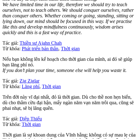
We have limited time in our life, therefore we should try to teach
ourselves, not to teach others. We should conquer ourselves, rather
than conquer others. Whether coming or going, standing, sitting or
lying down, our mind should be focused in this way. If we practise
like this and develop mindfulness continuously, wisdom arises
quickly and this is a fast way of practice.
Tác giả:
Thiền sư Ajahn Chah
Từ khóa:
Phát triển bản thân
,
Thời gian
Nếu bạn không lên kế hoạch cho thời gian của mình, ai đó sẽ giúp
bạn lãng phí nó.
If you don’t plan your time, someone else will help you waste it.
Tác giả:
Zig Ziglar
Từ khóa:
Lãng phí
,
Thời gian
Trên đời này vĩ đại nhất, đó là thời gian. Dù cho thề non hẹn biển,
dù cho thâm cừu đại hận, mấy ngàn năm vạn năm trôi qua, cũng sẽ
phai nhạt, sẽ bị lãng quên.
Tác giả:
Diệp Thiếu
Từ khóa:
Thời gian
Thời gian là sự khoan dung của Vĩnh hằng; không có sự mau lẹ của