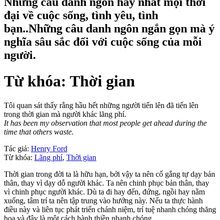
Những câu danh ngôn hay nhất mọi thời
đại về cuộc sống, tình yêu, tình
bạn..Những câu danh ngôn ngắn gọn mà ý
nghĩa sâu sắc đối với cuộc sống của mỗi
người.
Từ khóa: Thời gian
Tôi quan sát thấy rằng hầu hết những người tiến lên đã tiến lên
trong thời gian mà người khác lãng phí.
It has been my observation that most people get ahead during the
time that others waste.
Tác giả:
Henry Ford
Từ khóa:
Lãng phí
,
Thời gian
Thời gian trong đời ta là hữu hạn, bởi vậy ta nên cố gắng tự dạy bản
thân, thay vì dạy dỗ người khác. Ta nên chinh phục bản thân, thay
vì chinh phục người khác. Dù ta đi hay đến, đứng, ngồi hay nằm
xuống, tâm trí ta nên tập trung vào hướng này. Nếu ta thực hành
điều này và liên tục phát triển chánh niệm, trí tuệ nhanh chóng thăng
hoa và đây là một cách hành thiền nhanh chóng.