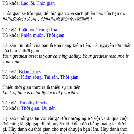
Từ khóa:
Lạc lối
,
Thời gian
Thời gian sẽ trôi qua, để thời gian xóa sạch phiền não của bạn đi.
时间总会过去的，让时间流走你的烦恼吧！
Tác giả:
Phật học Trung Hoa
Từ khóa:
Phiền muộn
,
Thời gian
Tài sản lớn nhất của bạn là khả năng kiếm tiền. Tài nguyên lớn nhất
của bạn là thời gian.
Your greatest asset is your earning ability. Your greatest resource is
your time.
Tác giả:
Brian Tracy
Từ khóa:
Kiếm sống
,
Tài sản
,
Thời gian
Thiếu thời gian thực ra là thiếu sự ưu tiên.
Lack of time is actually lack of priorities.
Tác giả:
Timothy Ferris
Từ khóa:
Thời gian
,
Ưu tiên
Tại sao chúng ta lại vội vàng? Bởi những người vội vã đi qua cuộc
đời cũng là gấp gáp đi tới huyệt mộ. Điều đó chẳng mang lại được
gì. Hãy dành đủ thời gian cho mọi chuyện bạn làm. Hãy dành thời