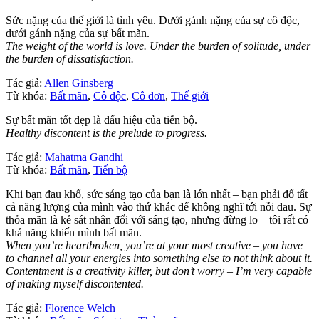
Sức nặng của thế giới là tình yêu. Dưới gánh nặng của sự cô độc,
dưới gánh nặng của sự bất mãn.
The weight of the world is love. Under the burden of solitude, under
the burden of dissatisfaction.
Tác giả:
Allen Ginsberg
Từ khóa:
Bất mãn
,
Cô độc
,
Cô đơn
,
Thế giới
Sự bất mãn tốt đẹp là dấu hiệu của tiến bộ.
Healthy discontent is the prelude to progress.
Tác giả:
Mahatma Gandhi
Từ khóa:
Bất mãn
,
Tiến bộ
Khi bạn đau khổ, sức sáng tạo của bạn là lớn nhất – bạn phải đổ tất
cả năng lượng của mình vào thứ khác để không nghĩ tới nỗi đau. Sự
thỏa mãn là kẻ sát nhân đối với sáng tạo, nhưng đừng lo – tôi rất có
khả năng khiến mình bất mãn.
When you’re heartbroken, you’re at your most creative – you have
to channel all your energies into something else to not think about it.
Contentment is a creativity killer, but don’t worry – I’m very capable
of making myself discontented.
Tác giả:
Florence Welch