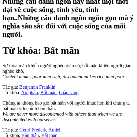
Những câu danh ngôn hay nhất mọi thời
đại về cuộc sống, tình yêu, tình
bạn..Những câu danh ngôn ngắn gọn mà ý
nghĩa sâu sắc đối với cuộc sống của mỗi
người.
Từ khóa: Bất mãn
Sự thỏa mãn khiến người nghèo giàu có; bất mãn khiến người giàu
nghèo khổ.
Content makes poor men rich; discontent makes rich men poor.
Tác giả:
Benjamin Franklin
Từ khóa:
An phận
,
Bất mãn
,
Giàu sang
Chúng ta không bao giờ bất mãn với người khác hơn khi chúng ta
bất mãn với chính bản thân.
We are never more discontented with others than when we are
discontented with ourselves.
Tác giả:
Henri Frederic Amiel
Từ khóa:
Bản thân
,
Bất mãn