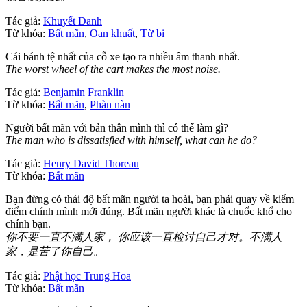
Tác giả:
Khuyết Danh
Từ khóa:
Bất mãn
,
Oan khuất
,
Từ bi
Cái bánh tệ nhất của cỗ xe tạo ra nhiều âm thanh nhất.
The worst wheel of the cart makes the most noise.
Tác giả:
Benjamin Franklin
Từ khóa:
Bất mãn
,
Phàn nàn
Người bất mãn với bản thân mình thì có thể làm gì?
The man who is dissatisfied with himself, what can he do?
Tác giả:
Henry David Thoreau
Từ khóa:
Bất mãn
Bạn đừng có thái độ bất mãn người ta hoài, bạn phải quay về kiểm
điểm chính mình mới đúng. Bất mãn người khác là chuốc khổ cho
chính bạn.
你不要一直不满人家， 你应该一直检讨自己才对。不满人
家，是苦了你自己。
Tác giả:
Phật học Trung Hoa
Từ khóa:
Bất mãn