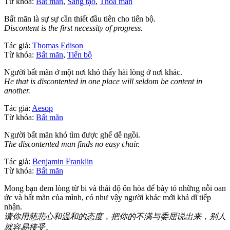
Từ khóa:
Bất mãn
,
Sáng tạo
,
Thỏa mãn
Bất mãn là sự sự cần thiết đầu tiên cho tiến bộ.
Discontent is the first necessity of progress.
Tác giả:
Thomas Edison
Từ khóa:
Bất mãn
,
Tiến bộ
Người bất mãn ở một nơi khó thấy hài lòng ở nơi khác.
He that is discontented in one place will seldom be content in
another.
Tác giả:
Aesop
Từ khóa:
Bất mãn
Người bất mãn khó tìm được ghế dễ ngồi.
The discontented man finds no easy chair.
Tác giả:
Benjamin Franklin
Từ khóa:
Bất mãn
Mong bạn đem lòng từ bi và thái độ ôn hòa để bày tỏ những nỗi oan
ức và bất mãn của mình, có như vậy người khác mới khả dĩ tiếp
nhận.
请你用慈悲心和温和的态度，把你的不满与委屈说出来，别人
就容易接受。