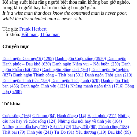
Kẻ sáng suốt hiểu rằng người biết thỏa mãn không bao giờ nghèo,
trong khi người hay bất mãn chẳng bao giờ giàu.
It is a wise man that does know the contented man is never poor,
whilst the discontented man is never rich.
Tác giả:
Frank Herbert
Từ khóa:
Bất mãn
,
Thỏa mãn
Chuyên mục
Danh ngôn Con người
(1295)
Danh ngôn Cuộc sống
(3920)
Danh ngôn
Hạnh phúc – Đau khổ
(630)
Danh ngôn Niềm vui – Nỗi buồn
(259)
Danh
ngôn Phẩm chất
(352)
Danh ngôn Sống chết
(261)
Danh ngôn Sự nghiệp
(837)
Danh ngôn Thành công – Thất bại
(501)
Danh ngôn Thời gian
(210)
Danh ngôn Tinh thần
(350)
Danh ngôn Tiếng anh
(670)
Danh ngôn Tình
bạn
(456)
Danh ngôn Tình yêu
(1231)
Những mảnh ngôn tình
(1716)
Tổng
hợp
(5208)
Từ khóa
Cuộc sống
(166)
Giấc mơ
(84)
Hành động
(114)
Hạnh phúc
(211)
Những
câu nói hay về cuộc sống
(124)
Những câu nói hay về tình yêu
(164)
Những trích dẫn hay
(157)
Sự thật
(79)
Thay đổi
(90)
Thành công
(188)
Thất bại
(79)
Tình yêu
(241)
Tự Do
(91)
Yêu thương
(119)
Đau khổ
(99)