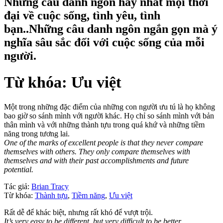
Những câu danh ngôn hay nhất mọi thời
đại về cuộc sống, tình yêu, tình
bạn..Những câu danh ngôn ngắn gọn mà ý
nghĩa sâu sắc đối với cuộc sống của mỗi
người.
Từ khóa: Ưu việt
Một trong những đặc điểm của những con người ưu tú là họ không
bao giờ so sánh mình với người khác. Họ chỉ so sánh mình với bản
thân mình và với những thành tựu trong quá khứ và những tiềm
năng trong tương lai.
One of the marks of excellent people is that they never compare
themselves with others. They only compare themselves with
themselves and with their past accomplishments and future
potential.
Tác giả:
Brian Tracy
Từ khóa:
Thành tựu
,
Tiềm năng
,
Ưu việt
Rất dễ để khác biệt, nhưng rất khó để vượt trội.
It’s very easy to be different, but very difficult to be better.