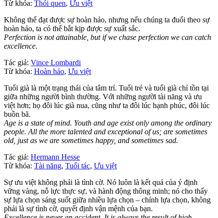
Từ khóa:
Thói quen
,
Ưu việt
Không thể đạt được sự hoàn hảo, nhưng nếu chúng ta đuổi theo sự
hoàn hảo, ta có thể bắt kịp được sự xuất sắc.
Perfection is not attainable, but if we chase perfection we can catch
excellence.
Tác giả:
Vince Lombardi
Từ khóa:
Hoàn hảo
,
Ưu việt
Tuổi già là một trạng thái của tâm trí. Tuổi trẻ và tuổi già chỉ tồn tại
giữa những người bình thường. Với những người tài năng và ưu
việt hơn; họ đôi lúc già nua, cũng như ta đôi lúc hạnh phúc, đôi lúc
buồn bã.
Age is a state of mind. Youth and age exist only among the ordinary
people. All the more talented and exceptional of us; are sometimes
old, just as we are sometimes happy, and sometimes sad.
Tác giả:
Hermann Hesse
Từ khóa:
Tài năng
,
Tuổi tác
,
Ưu việt
Sự ưu việt không phải là tình cờ. Nó luôn là kết quả của ý định
vững vàng, nỗ lực thực sự, và hành động thông minh; nó cho thấy
sự lựa chọn sáng suốt giữa nhiều lựa chọn – chính lựa chọn, không
phải là sự tình cờ, quyết định vận mệnh của bạn.
Excellence is never an accident. It is always the result of high