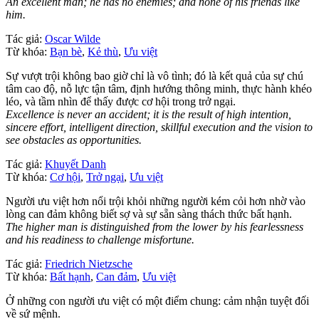
An excellent man; he has no enemies; and none of his friends like
him.
Tác giả:
Oscar Wilde
Từ khóa:
Bạn bè
,
Kẻ thù
,
Ưu việt
Sự vượt trội không bao giờ chỉ là vô tình; đó là kết quả của sự chú
tâm cao độ, nỗ lực tận tâm, định hướng thông minh, thực hành khéo
léo, và tầm nhìn để thấy được cơ hội trong trở ngại.
Excellence is never an accident; it is the result of high intention,
sincere effort, intelligent direction, skillful execution and the vision to
see obstacles as opportunities.
Tác giả:
Khuyết Danh
Từ khóa:
Cơ hội
,
Trở ngại
,
Ưu việt
Người ưu việt hơn nổi trội khỏi những người kém cỏi hơn nhờ vào
lòng can đảm không biết sợ và sự sẵn sàng thách thức bất hạnh.
The higher man is distinguished from the lower by his fearlessness
and his readiness to challenge misfortune.
Tác giả:
Friedrich Nietzsche
Từ khóa:
Bất hạnh
,
Can đảm
,
Ưu việt
Ở những con người ưu việt có một điểm chung: cảm nhận tuyệt đối
về sứ mệnh.