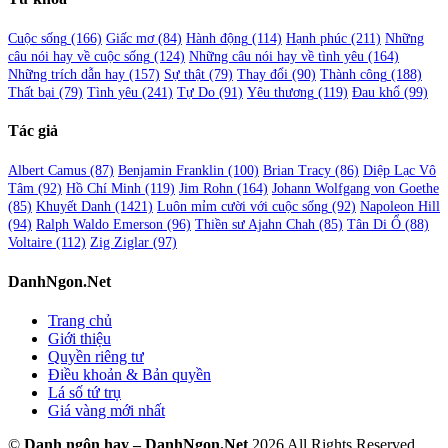
Cuộc sống
(166)
Giấc mơ
(84)
Hành động
(114)
Hạnh phúc
(211)
Những
câu nói hay về cuộc sống
(124)
Những câu nói hay về tình yêu
(164)
Những trích dẫn hay
(157)
Sự thật
(79)
Thay đổi
(90)
Thành công
(188)
Thất bại
(79)
Tình yêu
(241)
Tự Do
(91)
Yêu thương
(119)
Đau khổ
(99)
Tác giả
Albert Camus
(87)
Benjamin Franklin
(100)
Brian Tracy
(86)
Diệp Lạc Vô
Tâm
(92)
Hồ Chí Minh
(119)
Jim Rohn
(164)
Johann Wolfgang von Goethe
(85)
Khuyết Danh
(1421)
Luôn mỉm cười với cuộc sống
(92)
Napoleon Hill
(94)
Ralph Waldo Emerson
(96)
Thiền sư Ajahn Chah
(85)
Tân Di Ổ
(88)
Voltaire
(112)
Zig Ziglar
(97)
DanhNgon.Net
Trang chủ
Giới thiệu
Quyền riêng tư
Điều khoản & Bản quyền
Lá số tứ trụ
Giá vàng mới nhất
©
Danh ngôn hay – DanhNgon.Net
2026 All Rights Reserved.