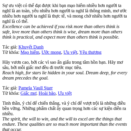
Sự ưu việt có thể đạt được khi bạn mạo hiểm nhiều hơn người ta
nghĩ là an toàn, yêu nhiều hơn người ta nghĩ là thông minh, mơ ước
nhiều hơn người ta nghĩ là thực tế, và mong chờ nhiều hơn người ta
nghĩ là có thể.
Excellence can be achieved if you risk more than others think is
safe, love more than others think is wise, dream more than others
think is practical, and expect more than others think is possible.
Tác giả:
Khuyết Danh
Từ khóa:
Mạo hiểm
,
Ước mong
,
Ưu việt
,
Yêu thương
Hãy vươn cao, bởi các vì sao ẩn giấu trong tâm hồn bạn. Hãy mơ
sâu, bởi mỗi giấc mơ đều đi trước mục tiêu.
Reach high, for stars lie hidden in your soul. Dream deep, for every
dream precedes the goal.
Tác giả:
Pamela Vaull Starr
Từ khóa:
Giấc mơ
,
Hoài bão
,
Ưu việt
Tinh thần, ý chí để chiến thắng, và ý chí để vượt trội là những điều
bền vững. Những phẩm chất ấy quan trọng hơn các sự kiện diễn ra
nhiều.
The spirit, the will to win, and the will to excel are the things that
endure. These qualities are so much more important than the events
that occur.