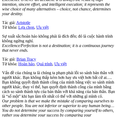
intention, sincere effort, and intelligent execution; it represents the
wise choice of many alternatives – choice, not chance, determines
your destiny.
Tác giả:
Aristotle
Từ khóa:
Lựa chọn
,
Ưu việt
Sự xuất sắc/hoàn hảo không phải là đích đến; đó là cuộc hành trình
không ngừng nghỉ.
Excellence/Perfection is not a destination; it is a continuous journey
that never ends.
Tác giả:
Brian Tracy
Từ khóa:
Hoàn hảo
,
Quá trình
,
Ưu việt
Vấn đề của chúng ta là chúng ta phạm phải lỗi so sánh bản thân với
người khác. Bạn không thấp kém hơn hay ưu việt hơn bất cứ ai….
Bạn không quyết định thành công của mình bằng việc so sánh mình
người khác, thay vì thế, bạn quyết định thành công của mình bằng
cách so sánh thành tựu của bản thân với khả năng của bản thân. Bạn
là “số một” khi bạn làm tốt nhất có thể với những gì mình có.
Our problem is that we make the mistake of comparing ourselves to
other people. You are not inferior or superior to any human being…
You do not determine your success by comparing yourself to others,
rather you determine your success by comparing your