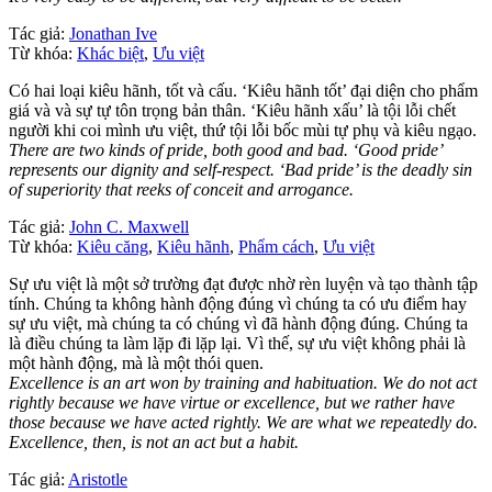
Tác giả:
Jonathan Ive
Từ khóa:
Khác biệt
,
Ưu việt
Có hai loại kiêu hãnh, tốt và cấu. ‘Kiêu hãnh tốt’ đại diện cho phẩm
giá và và sự tự tôn trọng bản thân. ‘Kiêu hãnh xấu’ là tội lỗi chết
người khi coi mình ưu việt, thứ tội lỗi bốc mùi tự phụ và kiêu ngạo.
There are two kinds of pride, both good and bad. ‘Good pride’
represents our dignity and self-respect. ‘Bad pride’ is the deadly sin
of superiority that reeks of conceit and arrogance.
Tác giả:
John C. Maxwell
Từ khóa:
Kiêu căng
,
Kiêu hãnh
,
Phẩm cách
,
Ưu việt
Sự ưu việt là một sở trường đạt được nhờ rèn luyện và tạo thành tập
tính. Chúng ta không hành động đúng vì chúng ta có ưu điểm hay
sự ưu việt, mà chúng ta có chúng vì đã hành động đúng. Chúng ta
là điều chúng ta làm lặp đi lặp lại. Vì thế, sự ưu việt không phải là
một hành động, mà là một thói quen.
Excellence is an art won by training and habituation. We do not act
rightly because we have virtue or excellence, but we rather have
those because we have acted rightly. We are what we repeatedly do.
Excellence, then, is not an act but a habit.
Tác giả:
Aristotle