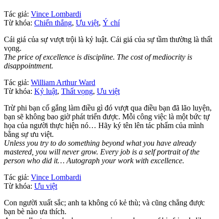
Tác giả:
Vince Lombardi
Từ khóa:
Chiến thắng
,
Ưu việt
,
Ý chí
Cái giá của sự vượt trội là kỷ luật. Cái giá của sự tầm thường là thất
vọng.
The price of excellence is discipline. The cost of mediocrity is
disappointment.
Tác giả:
William Arthur Ward
Từ khóa:
Kỷ luật
,
Thất vọng
,
Ưu việt
Trừ phi bạn cố gắng làm điều gì đó vượt qua điều bạn đã lão luyện,
bạn sẽ không bao giờ phát triển được. Mỗi công việc là một bức tự
họa của người thực hiện nó… Hãy ký tên lên tác phẩm của mình
bằng sự ưu việt.
Unless you try to do something beyond what you have already
mastered, you will never grow. Every job is a self portrait of the
person who did it… Autograph your work with excellence.
Tác giả:
Vince Lombardi
Từ khóa:
Ưu việt
Con người xuất sắc; anh ta không có kẻ thù; và cũng chẳng được
bạn bè nào ưa thích.