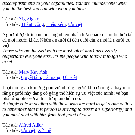
accomplishments to your capabilities. You are ‘number one’ when
you do the best you can with what you have.
Tác giả:
Zig Ziglar
Từ khóa:
Thành công
,
Thấp kém
,
Ưu việt
Người được trời ban tài năng nhiều nhất chưa chắc sẽ làm tốt hơn tất
cả mọi người khác. Những người đi đến cuối cùng mới là người ưu
việt.
Those who are blessed with the most talent don’t necessarily
outperform everyone else. It’s the people with follow-through who
excel.
Tác giả:
Mary Kay Ash
Từ khóa:
Quyết tâm
,
Tài năng
,
Ưu việt
Luật đơn giản khi ứng phó với những người khó ở cùng là hãy nhớ
rằng người này đang cố gắng thể hiển sự ưu việt của mình; và bạn
phải ứng phó với anh ta từ quan điểm đó.
A simple rule in dealing with those who are hard to get along with is
to remember that this person is striving to assert his superiority; and
you must deal with him from that point of view.
Tác giả:
Alfred Adler
Từ khóa:
Ưu việt
,
Xử thế