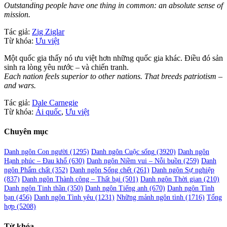
Outstanding people have one thing in common: an absolute sense of
mission.
Tác giả:
Zig Ziglar
Từ khóa:
Ưu việt
Một quốc gia thấy nó ưu việt hơn những quốc gia khác. Điều đó sản
sinh ra lòng yêu nước – và chiến tranh.
Each nation feels superior to other nations. That breeds patriotism –
and wars.
Tác giả:
Dale Carnegie
Từ khóa:
Ái quốc
,
Ưu việt
Chuyên mục
Danh ngôn Con người
(1295)
Danh ngôn Cuộc sống
(3920)
Danh ngôn
Hạnh phúc – Đau khổ
(630)
Danh ngôn Niềm vui – Nỗi buồn
(259)
Danh
ngôn Phẩm chất
(352)
Danh ngôn Sống chết
(261)
Danh ngôn Sự nghiệp
(837)
Danh ngôn Thành công – Thất bại
(501)
Danh ngôn Thời gian
(210)
Danh ngôn Tinh thần
(350)
Danh ngôn Tiếng anh
(670)
Danh ngôn Tình
bạn
(456)
Danh ngôn Tình yêu
(1231)
Những mảnh ngôn tình
(1716)
Tổng
hợp
(5208)
Từ khóa