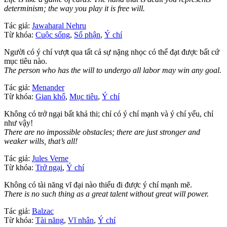
determinism; the way you play it is free will.
Tác giả:
Jawaharal Nehru
Từ khóa:
Cuộc sống
,
Số phận
,
Ý chí
Người có ý chí vượt qua tất cả sự nặng nhọc có thể đạt được bất cứ
mục tiêu nào.
The person who has the will to undergo all labor may win any goal.
Tác giả:
Menander
Từ khóa:
Gian khổ
,
Mục tiêu
,
Ý chí
Không có trở ngại bất khả thi; chỉ có ý chí mạnh và ý chí yếu, chỉ
như vậy!
There are no impossible obstacles; there are just stronger and
weaker wills, that’s all!
Tác giả:
Jules Verne
Từ khóa:
Trở ngại
,
Ý chí
Không có tài năng vĩ đại nào thiếu đi được ý chí mạnh mẽ.
There is no such thing as a great talent without great will power.
Tác giả:
Balzac
Từ khóa:
Tài năng
,
Vĩ nhân
,
Ý chí