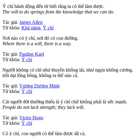
Ý chí hành động đến từ biết rằng ta có thể làm được.
The will to do springs from the knowledge that we can do.
Tác giả:
James Allen
Từ khóa:
Khả năng
,
Ý chí
Nơi nào có ý chí, nơi đó có con đường.
Where there is a will, there is a way.
Tác giả:
Pauline Kael
Từ khóa:
Ý chí
Người không có chí như thuyền không lái, như ngựa không cương,
trôi dạt lông bông, không ra thế nào cả.
Tác giả:
Vương Dương Minh
Từ khóa:
Ý chí
Cái người đời thường thiếu là ý chí chứ không phải là sức mạnh.
People do not lack strength; they lack will.
Tác giả:
Victor Hugo
Từ khóa:
Ý chí
Có ý chí, con người có thể làm được tất cả.