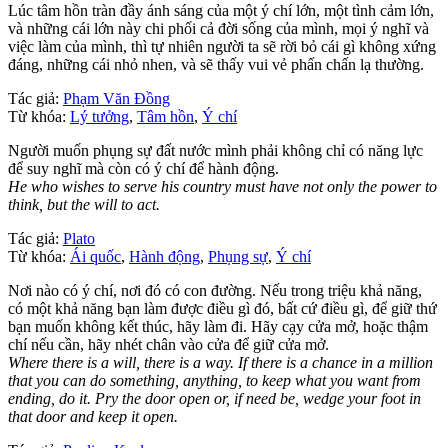
Lúc tâm hồn tràn đầy ánh sáng của một ý chí lớn, một tình cảm lớn,
và những cái lớn này chi phối cả đời sống của mình, mọi ý nghĩ và
việc làm của mình, thì tự nhiên người ta sẽ rời bỏ cái gì không xứng
đáng, những cái nhỏ nhen, và sẽ thấy vui vẻ phấn chấn lạ thường.
Tác giả:
Phạm Văn Đồng
Từ khóa:
Lý tưởng
,
Tâm hồn
,
Ý chí
Người muốn phụng sự đất nước mình phải không chỉ có năng lực
để suy nghĩ mà còn có ý chí để hành động.
He who wishes to serve his country must have not only the power to
think, but the will to act.
Tác giả:
Plato
Từ khóa:
Ái quốc
,
Hành động
,
Phụng sự
,
Ý chí
Nơi nào có ý chí, nơi đó có con đường. Nếu trong triệu khả năng,
có một khả năng bạn làm được điều gì đó, bất cứ điều gì, để giữ thứ
bạn muốn không kết thúc, hãy làm đi. Hãy cạy cửa mở, hoặc thậm
chí nếu cần, hãy nhét chân vào cửa để giữ cửa mở.
Where there is a will, there is a way. If there is a chance in a million
that you can do something, anything, to keep what you want from
ending, do it. Pry the door open or, if need be, wedge your foot in
that door and keep it open.