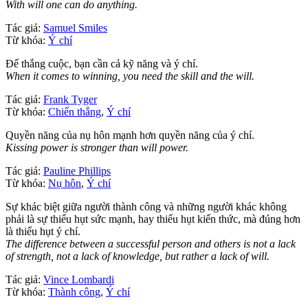
With will one can do anything.
Tác giả:
Samuel Smiles
Từ khóa:
Ý chí
Để thắng cuộc, bạn cần cả kỹ năng và ý chí.
When it comes to winning, you need the skill and the will.
Tác giả:
Frank Tyger
Từ khóa:
Chiến thắng
,
Ý chí
Quyền năng của nụ hôn mạnh hơn quyền năng của ý chí.
Kissing power is stronger than will power.
Tác giả:
Pauline Phillips
Từ khóa:
Nụ hôn
,
Ý chí
Sự khác biệt giữa người thành công và những người khác không
phải là sự thiếu hụt sức mạnh, hay thiếu hụt kiến thức, mà đúng hơn
là thiếu hụt ý chí.
The difference between a successful person and others is not a lack
of strength, not a lack of knowledge, but rather a lack of will.
Tác giả:
Vince Lombardi
Từ khóa:
Thành công
,
Ý chí