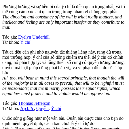
Phương hướng và sự bền bỉ của ý chí là điều quan trọng nhất, và trí
tuệ cùng cảm xúc chỉ quan trọng trong phạm vi chúng góp phần.
The direction and constancy of the will is what really matters, and
intellect and feeling are only important insofar as they contribute to
that.
Tác giả:
Evelyn Underhill
Từ khóa:
Ý chí
Tất cả đều cần ghi nhớ nguyên tắc thiêng liêng này, rằng dù trong
mọi trường hợp, ý chí của số đông chiếm ưu thế, để ý chí đó chính
đáng, nó phải hợp lý; và rằng thiểu số cũng có quyền tương đương,
quyền mà luật pháp cũng phải bảo vệ, và vi phạm điều đó sẽ là áp
bức.
All, too, will bear in mind this sacred principle, that though the will
of the majority is in all cases to prevail, that will to be rightful must
be reasonable; that the minority possess their equal rights, which
equal law must protect, and to violate would be oppression.
Tác giả:
Thomas Jefferson
Từ khóa:
Áp bức
,
Quyền
,
Ý chí
Cuộc sống giống như một ván bài. Quân bài được chia cho bạn do
định mệnh quyết định; cách bạn chơi là ý chí tự do.
Life is like a game of cards. The hand that is dealt you represents