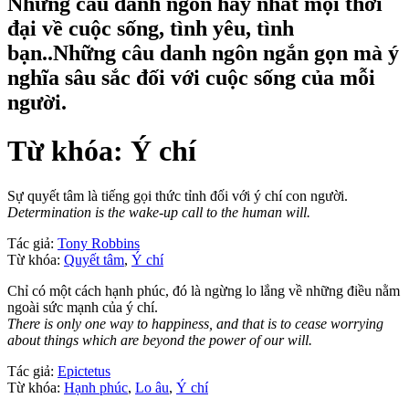
Những câu danh ngôn hay nhất mọi thời
đại về cuộc sống, tình yêu, tình
bạn..Những câu danh ngôn ngắn gọn mà ý
nghĩa sâu sắc đối với cuộc sống của mỗi
người.
Từ khóa: Ý chí
Sự quyết tâm là tiếng gọi thức tỉnh đối với ý chí con người.
Determination is the wake-up call to the human will.
Tác giả:
Tony Robbins
Từ khóa:
Quyết tâm
,
Ý chí
Chỉ có một cách hạnh phúc, đó là ngừng lo lắng về những điều nằm
ngoài sức mạnh của ý chí.
There is only one way to happiness, and that is to cease worrying
about things which are beyond the power of our will.
Tác giả:
Epictetus
Từ khóa:
Hạnh phúc
,
Lo âu
,
Ý chí