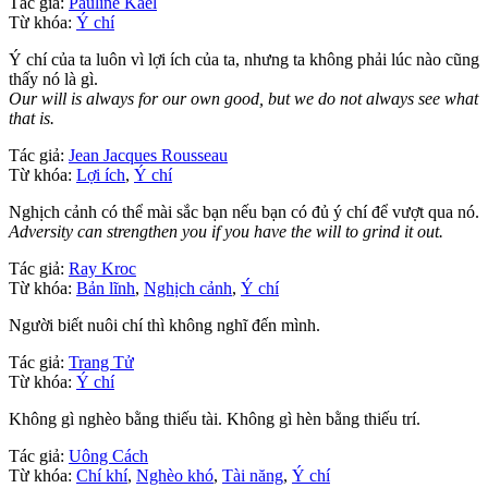
Tác giả:
Pauline Kael
Từ khóa:
Ý chí
Ý chí của ta luôn vì lợi ích của ta, nhưng ta không phải lúc nào cũng
thấy nó là gì.
Our will is always for our own good, but we do not always see what
that is.
Tác giả:
Jean Jacques Rousseau
Từ khóa:
Lợi ích
,
Ý chí
Nghịch cảnh có thể mài sắc bạn nếu bạn có đủ ý chí để vượt qua nó.
Adversity can strengthen you if you have the will to grind it out.
Tác giả:
Ray Kroc
Từ khóa:
Bản lĩnh
,
Nghịch cảnh
,
Ý chí
Người biết nuôi chí thì không nghĩ đến mình.
Tác giả:
Trang Tử
Từ khóa:
Ý chí
Không gì nghèo bằng thiếu tài. Không gì hèn bằng thiếu trí.
Tác giả:
Uông Cách
Từ khóa:
Chí khí
,
Nghèo khó
,
Tài năng
,
Ý chí