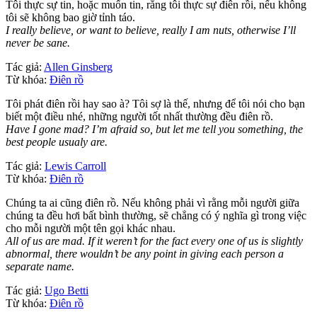
Tôi thực sự tin, hoặc muốn tin, rằng tôi thực sự điên rồi, nếu không
tôi sẽ không bao giờ tỉnh táo.
I really believe, or want to believe, really I am nuts, otherwise I’ll
never be sane.
Tác giả:
Allen Ginsberg
Từ khóa:
Điên rồ
Tôi phát điên rồi hay sao à? Tôi sợ là thế, nhưng để tôi nói cho bạn
biết một điều nhé, những người tốt nhất thường đều điên rồ.
Have I gone mad? I’m afraid so, but let me tell you something, the
best people usualy are.
Tác giả:
Lewis Carroll
Từ khóa:
Điên rồ
Chúng ta ai cũng điên rồ. Nếu không phải vì rằng mỗi người giữa
chúng ta đều hơi bất bình thường, sẽ chẳng có ý nghĩa gì trong việc
cho mỗi người một tên gọi khác nhau.
All of us are mad. If it weren’t for the fact every one of us is slightly
abnormal, there wouldn’t be any point in giving each person a
separate name.
Tác giả:
Ugo Betti
Từ khóa:
Điên rồ