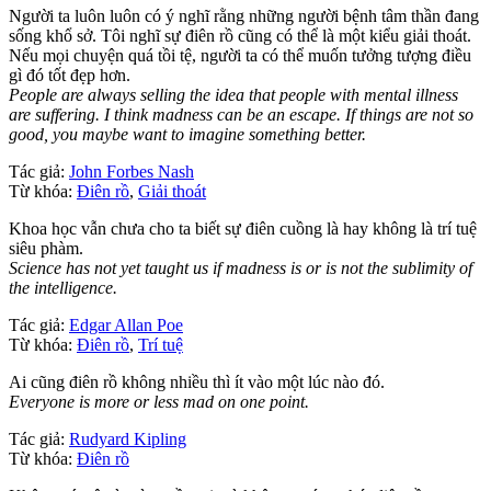
Người ta luôn luôn có ý nghĩ rằng những người bệnh tâm thần đang
sống khổ sở. Tôi nghĩ sự điên rồ cũng có thể là một kiểu giải thoát.
Nếu mọi chuyện quá tồi tệ, người ta có thể muốn tưởng tượng điều
gì đó tốt đẹp hơn.
People are always selling the idea that people with mental illness
are suffering. I think madness can be an escape. If things are not so
good, you maybe want to imagine something better.
Tác giả:
John Forbes Nash
Từ khóa:
Điên rồ
,
Giải thoát
Khoa học vẫn chưa cho ta biết sự điên cuồng là hay không là trí tuệ
siêu phàm.
Science has not yet taught us if madness is or is not the sublimity of
the intelligence.
Tác giả:
Edgar Allan Poe
Từ khóa:
Điên rồ
,
Trí tuệ
Ai cũng điên rồ không nhiều thì ít vào một lúc nào đó.
Everyone is more or less mad on one point.
Tác giả:
Rudyard Kipling
Từ khóa:
Điên rồ