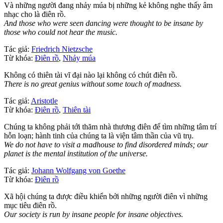
Và những người đang nhảy múa bị những kẻ không nghe thấy âm
nhạc cho là điên rồ.
And those who were seen dancing were thought to be insane by
those who could not hear the music.
Tác giả:
Friedrich Nietzsche
Từ khóa:
Điên rồ
,
Nhảy múa
Không có thiên tài vĩ đại nào lại không có chút điên rồ.
There is no great genius without some touch of madness.
Tác giả:
Aristotle
Từ khóa:
Điên rồ
,
Thiên tài
Chúng ta không phải tới thăm nhà thương điên để tìm những tâm trí
hỗn loạn; hành tinh của chúng ta là viện tâm thần của vũ trụ.
We do not have to visit a madhouse to find disordered minds; our
planet is the mental institution of the universe.
Tác giả:
Johann Wolfgang von Goethe
Từ khóa:
Điên rồ
Xã hội chúng ta được điều khiển bởi những người điên vì những
mục tiêu điên rồ.
Our society is run by insane people for insane objectives.