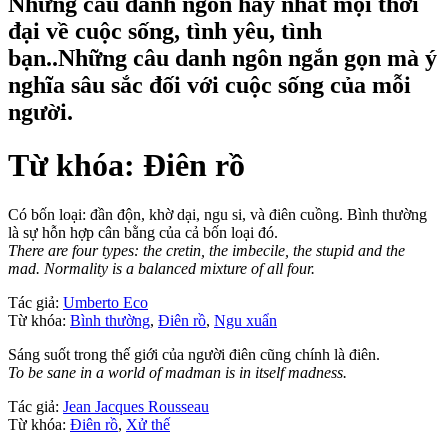
Những câu danh ngôn hay nhất mọi thời
đại về cuộc sống, tình yêu, tình
bạn..Những câu danh ngôn ngắn gọn mà ý
nghĩa sâu sắc đối với cuộc sống của mỗi
người.
Từ khóa: Điên rồ
Có bốn loại: đần độn, khờ dại, ngu si, và điên cuồng. Bình thường
là sự hỗn hợp cân bằng của cả bốn loại đó.
There are four types: the cretin, the imbecile, the stupid and the
mad. Normality is a balanced mixture of all four.
Tác giả:
Umberto Eco
Từ khóa:
Bình thường
,
Điên rồ
,
Ngu xuẩn
Sáng suốt trong thế giới của người điên cũng chính là điên.
To be sane in a world of madman is in itself madness.
Tác giả:
Jean Jacques Rousseau
Từ khóa:
Điên rồ
,
Xử thế