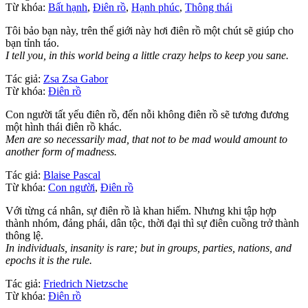
Từ khóa:
Bất hạnh
,
Điên rồ
,
Hạnh phúc
,
Thông thái
Tôi bảo bạn này, trên thế giới này hơi điên rồ một chút sẽ giúp cho
bạn tỉnh táo.
I tell you, in this world being a little crazy helps to keep you sane.
Tác giả:
Zsa Zsa Gabor
Từ khóa:
Điên rồ
Con người tất yếu điên rồ, đến nỗi không điên rồ sẽ tương đương
một hình thái điên rồ khác.
Men are so necessarily mad, that not to be mad would amount to
another form of madness.
Tác giả:
Blaise Pascal
Từ khóa:
Con người
,
Điên rồ
Với từng cá nhân, sự điên rồ là khan hiếm. Nhưng khi tập hợp
thành nhóm, đảng phái, dân tộc, thời đại thì sự điên cuồng trở thành
thông lệ.
In individuals, insanity is rare; but in groups, parties, nations, and
epochs it is the rule.
Tác giả:
Friedrich Nietzsche
Từ khóa:
Điên rồ