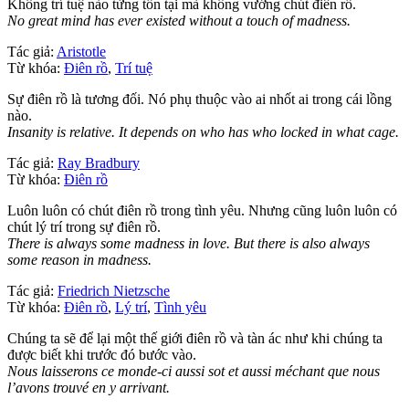
Không trí tuệ nào từng tồn tại mà không vướng chút điên rồ.
No great mind has ever existed without a touch of madness.
Tác giả:
Aristotle
Từ khóa:
Điên rồ
,
Trí tuệ
Sự điên rồ là tương đối. Nó phụ thuộc vào ai nhốt ai trong cái lồng
nào.
Insanity is relative. It depends on who has who locked in what cage.
Tác giả:
Ray Bradbury
Từ khóa:
Điên rồ
Luôn luôn có chút điên rồ trong tình yêu. Nhưng cũng luôn luôn có
chút lý trí trong sự điên rồ.
There is always some madness in love. But there is also always
some reason in madness.
Tác giả:
Friedrich Nietzsche
Từ khóa:
Điên rồ
,
Lý trí
,
Tình yêu
Chúng ta sẽ để lại một thế giới điên rồ và tàn ác như khi chúng ta
được biết khi trước đó bước vào.
Nous laisserons ce monde-ci aussi sot et aussi méchant que nous
l’avons trouvé en y arrivant.