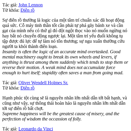
Tác giả:
John Lennon
Từ khóa:
Điên rồ
Sự điên rồ thường là logic của một tâm trí chuẩn xác đã hoạt động
quá sức. Cỗ máy tinh thần tốt cần phải tự phá gãy bánh xe và cần
gạt của mình nếu có thứ gì đó đột ngột thọc vào nó muốn ngừng nó
hay bắt nó chuyển động ngược lại. Một tâm trí yếu đuối không tụ
tập được đủ lực để tự làm nó tổn thương; sự ngu xuẩn thường cứu
người ta khỏi thành điên loạn.
Insanity is often the logic of an accurate mind overtasked. Good
mental machinery ought to break its own wheels and levers, if
anything is thrust among them suddenly which tends to stop them or
reverse their motion. A weak mind does not accumulate force
enough to hurt itself; stupidity often saves a man from going mad.
Tác giả:
Oliver Wendell Holmes Sr.
Từ khóa:
Điên rồ
Hạnh phúc tột cùng sẽ là nguyên nhân lớn nhất dẫn tới bất hạnh, và
cũng như vậy, sự thông thái hoàn hảo là nguyên nhân lớn nhất dẫn
tới sự điên rồ bất chợt.
Supreme happiness will be the greatest cause of misery, and the
perfection of wisdom the occassion of folly.
Tác giả:
Leonardo da Vinci