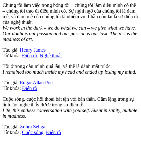
Chúng tôi làm việc trong bóng tối – chúng tôi làm điều mình có thể
– chúng tôi trao đi điều mình có. Sự nghi ngờ của chúng tôi là đam
mê, và đam mê của chúng tôi là nhiệm vụ. Phần còn lại là sự điên rồ
của nghệ thuật.
We work in the dark – we do what we can – we give what we have.
Our doubt is our passion and our passion is our task. The rest is the
madness of art.
Tác giả:
Henry James
Từ khóa:
Điên rồ
,
Nghệ thuật
Tôi ở trong đầu mình quá lâu, và thế là đánh mất trí óc.
I remained too much inside my head and ended up losing my mind.
Tác giả:
Edgar Allan Poe
Từ khóa:
Điên rồ
Cuộc sống, cuộc hội thoại bất tận với bản thân. Câm lặng trong sự
tỉnh táo, nghe thấy được trong sự điên rồ.
Life, this endless conversation with yourself. Silent in sanity, audible
in madness.
Tác giả:
Zohra Sehgal
Từ khóa:
Cuộc sống
,
Điên rồ