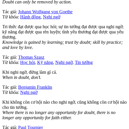
Doubt can only be removed by action.
Tác giả:
Johann Wolfgang von Goethe
Từ khóa:
Hành động
,
Nghi ngờ
Tri thức đạt được qua học hỏi; sự tin tưởng đạt được qua nghi ngờ;
kỹ năng đạt được qua rèn luyện; tình yêu thương đạt được qua yêu
thương.
Knowledge is gained by learning; trust by doubt; skill by practice;
and love by love.
Tác giả:
Thomas Szasz
Từ khóa:
Học hỏi
,
Kỹ năng
,
Nghi ngờ
,
Tin tưởng
Khi nghi ngờ, đừng làm gì cả.
When in doubt, don’t.
Tác giả:
Benjamin Franklin
Từ khóa:
Nghi ngờ
Khi không còn cơ hội nào cho nghi ngờ, cũng không còn cơ hội nào
cho tin tưởng.
Where there is no longer any opportunity for doubt, there is no
longer any opportunity for faith either.
Tác giả:
Paul Tournier