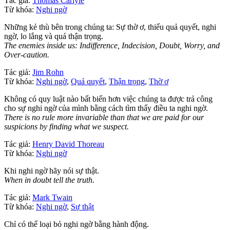
Tác giả:
Thomas Carlyle
Từ khóa:
Nghi ngờ
Những kẻ thù bên trong chúng ta: Sự thờ ơ, thiếu quả quyết, nghi
ngờ, lo lắng và quá thận trọng.
The enemies inside us: Indifference, Indecision, Doubt, Worry, and
Over-caution.
Tác giả:
Jim Rohn
Từ khóa:
Nghi ngờ
,
Quả quyết
,
Thận trọng
,
Thờ ơ
Không có quy luật nào bất biến hơn việc chúng ta được trả công
cho sự nghi ngờ của mình bằng cách tìm thấy điều ta nghi ngờ.
There is no rule more invariable than that we are paid for our
suspicions by finding what we suspect.
Tác giả:
Henry David Thoreau
Từ khóa:
Nghi ngờ
Khi nghi ngờ hãy nói sự thật.
When in doubt tell the truth.
Tác giả:
Mark Twain
Từ khóa:
Nghi ngờ
,
Sự thật
Chỉ có thể loại bỏ nghi ngờ bằng hành động.