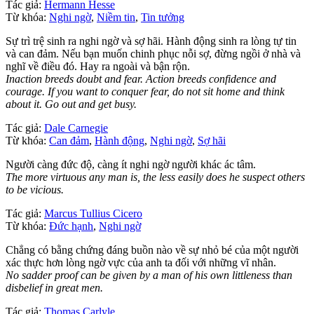
Tác giả:
Hermann Hesse
Từ khóa:
Nghi ngờ
,
Niềm tin
,
Tin tưởng
Sự trì trệ sinh ra nghi ngờ và sợ hãi. Hành động sinh ra lòng tự tin
và can đảm. Nếu bạn muốn chinh phục nỗi sợ, đừng ngồi ở nhà và
nghĩ về điều đó. Hay ra ngoài và bận rộn.
Inaction breeds doubt and fear. Action breeds confidence and
courage. If you want to conquer fear, do not sit home and think
about it. Go out and get busy.
Tác giả:
Dale Carnegie
Từ khóa:
Can đảm
,
Hành động
,
Nghi ngờ
,
Sợ hãi
Người càng đức độ, càng ít nghi ngờ người khác ác tâm.
The more virtuous any man is, the less easily does he suspect others
to be vicious.
Tác giả:
Marcus Tullius Cicero
Từ khóa:
Đức hạnh
,
Nghi ngờ
Chẳng có bằng chứng đáng buồn nào về sự nhỏ bé của một người
xác thực hơn lòng ngờ vực của anh ta đối với những vĩ nhân.
No sadder proof can be given by a man of his own littleness than
disbelief in great men.
Tác giả:
Thomas Carlyle