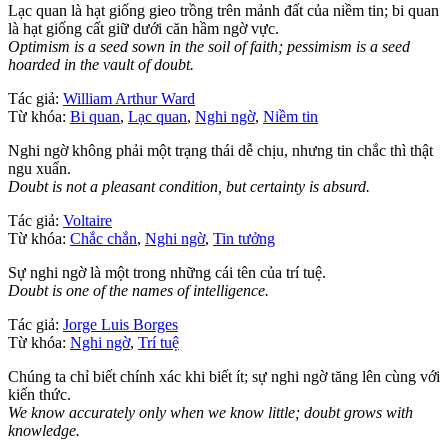
Lạc quan là hạt giống gieo trồng trên mảnh đất của niềm tin; bi quan
là hạt giống cất giữ dưới căn hầm ngờ vực.
Optimism is a seed sown in the soil of faith; pessimism is a seed
hoarded in the vault of doubt.
Tác giả:
William Arthur Ward
Từ khóa:
Bi quan
,
Lạc quan
,
Nghi ngờ
,
Niềm tin
Nghi ngờ không phải một trạng thái dễ chịu, nhưng tin chắc thì thật
ngu xuẩn.
Doubt is not a pleasant condition, but certainty is absurd.
Tác giả:
Voltaire
Từ khóa:
Chắc chắn
,
Nghi ngờ
,
Tin tưởng
Sự nghi ngờ là một trong những cái tên của trí tuệ.
Doubt is one of the names of intelligence.
Tác giả:
Jorge Luis Borges
Từ khóa:
Nghi ngờ
,
Trí tuệ
Chúng ta chỉ biết chính xác khi biết ít; sự nghi ngờ tăng lên cùng với
kiến thức.
We know accurately only when we know little; doubt grows with
knowledge.