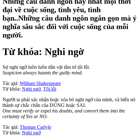
Những câu danh ngôn hay nhất mọi thời
đại về cuộc sống, tình yêu, tình
bạn..Những câu danh ngôn ngắn gọn mà ý
nghĩa sâu sắc đối với cuộc sống của mỗi
người.
Từ khóa: Nghi ngờ
Sự nghi ngờ luôn luôn dằn vặt tâm trí tội lỗi.
Suspicion always haunts the guilty mind.
Tác giả:
William Shakespeare
Từ khóa:
Nghi ngờ
,
Tội lỗi
Người ta phải xác nhận hoặc xóa bỏ nghi ngờ của mình, và biến nó
thành sự chắc chắn của ĐÚNG hoặc SAI.
One must verify or expel his doubts, and convert them into the
certainty of Yes or NO.
Tác giả:
Thomas Carlyle
Từ khóa:
Nghi ngờ