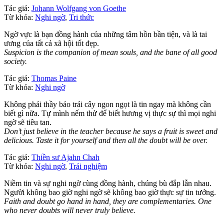
Tác giả:
Johann Wolfgang von Goethe
Từ khóa:
Nghi ngờ
,
Tri thức
Ngờ vực là bạn đồng hành của những tâm hồn bần tiện, và là tai
ương của tất cả xã hội tốt đẹp.
Suspicion is the companion of mean souls, and the bane of all good
society.
Tác giả:
Thomas Paine
Từ khóa:
Nghi ngờ
Không phải thầy bảo trái cây ngon ngọt là tin ngay mà không cần
biết gì nữa. Tự mình nếm thử để biết hương vị thực sự thì mọi nghi
ngờ sẽ tiêu tan.
Don’t just believe in the teacher because he says a fruit is sweet and
delicious. Taste it for yourself and then all the doubt will be over.
Tác giả:
Thiền sư Ajahn Chah
Từ khóa:
Nghi ngờ
,
Trải nghiệm
Niềm tin và sự nghi ngờ cùng đồng hành, chúng bù đắp lẫn nhau.
Người không bao giờ nghi ngờ sẽ không bao giờ thực sự tin tưởng.
Faith and doubt go hand in hand, they are complementaries. One
who never doubts will never truly believe.