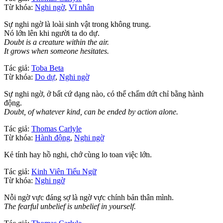
Từ khóa:
Nghi ngờ
,
Vĩ nhân
Sự nghi ngờ là loài sinh vật trong không trung.
Nó lớn lên khi người ta do dự.
Doubt is a creature within the air.
It grows when someone hesitates.
Tác giả:
Toba Beta
Từ khóa:
Do dự
,
Nghi ngờ
Sự nghi ngờ, ở bất cứ dạng nào, có thể chấm dứt chỉ bằng hành
động.
Doubt, of whatever kind, can be ended by action alone.
Tác giả:
Thomas Carlyle
Từ khóa:
Hành động
,
Nghi ngờ
Kẻ tính hay hồ nghi, chớ cùng lo toan việc lớn.
Tác giả:
Kinh Viên Tiểu Ngữ
Từ khóa:
Nghi ngờ
Nỗi ngờ vực đáng sợ là ngờ vực chính bản thân mình.
The fearful unbelief is unbelief in yourself.