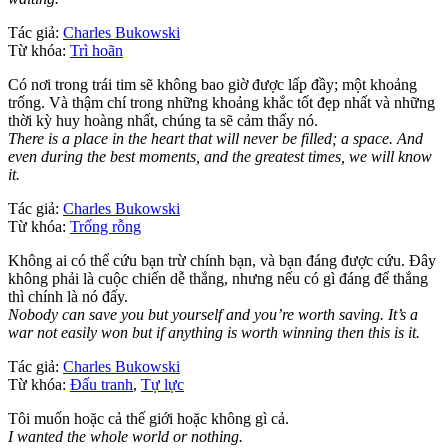
Tác giả:
Charles Bukowski
Từ khóa:
Trì hoãn
Có nơi trong trái tim sẽ không bao giờ được lấp đầy; một khoảng
trống. Và thậm chí trong những khoảng khắc tốt đẹp nhất và những
thời kỳ huy hoàng nhất, chúng ta sẽ cảm thấy nó.
There is a place in the heart that will never be filled; a space. And
even during the best moments, and the greatest times, we will know
it.
Tác giả:
Charles Bukowski
Từ khóa:
Trống rỗng
Không ai có thể cứu bạn trừ chính bạn, và bạn đáng được cứu. Đây
không phải là cuộc chiến dễ thắng, nhưng nếu có gì đáng để thắng
thì chính là nó đấy.
Nobody can save you but yourself and you’re worth saving. It’s a
war not easily won but if anything is worth winning then this is it.
Tác giả:
Charles Bukowski
Từ khóa:
Đấu tranh
,
Tự lực
Tôi muốn hoặc cả thế giới hoặc không gì cả.
I wanted the whole world or nothing.