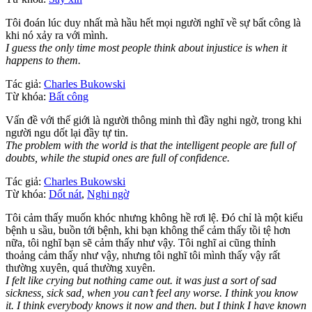
Tôi đoán lúc duy nhất mà hầu hết mọi người nghĩ về sự bất công là
khi nó xảy ra với mình.
I guess the only time most people think about injustice is when it
happens to them.
Tác giả:
Charles Bukowski
Từ khóa:
Bất công
Vấn đề với thế giới là người thông minh thì đầy nghi ngờ, trong khi
người ngu dốt lại đầy tự tin.
The problem with the world is that the intelligent people are full of
doubts, while the stupid ones are full of confidence.
Tác giả:
Charles Bukowski
Từ khóa:
Dốt nát
,
Nghi ngờ
Tôi cảm thấy muốn khóc nhưng không hề rơi lệ. Đó chỉ là một kiểu
bệnh u sầu, buồn tới bệnh, khi bạn không thể cảm thấy tồi tệ hơn
nữa, tôi nghĩ bạn sẽ cảm thấy như vậy. Tôi nghĩ ai cũng thỉnh
thoảng cảm thấy như vậy, nhưng tôi nghĩ tôi mình thấy vậy rất
thường xuyên, quá thường xuyên.
I felt like crying but nothing came out. it was just a sort of sad
sickness, sick sad, when you can’t feel any worse. I think you know
it. I think everybody knows it now and then. but I think I have known