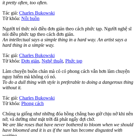
it pretty often, too often.
Tác giả:
Charles Bukowski
Từ khóa:
Nỗi buồn
Người trí thức nói điều đơn giản theo cách phức tạp. Người nghệ sĩ
nói điều phức tạp theo cách đơn giản.
An intellectual says a simple thing in a hard way. An artist says a
hard thing in a simple way.
Tác giả:
Charles Bukowski
Từ khóa:
Đơn giản
,
Nghệ thuật
,
Phức tạp
Làm chuyện buồn chán mà có có phong cách vẫn hơn làm chuyện
nguy hiểm mà không có nó.
To do a dull thing with style is preferable to doing a dangerous thing
without it.
Tác giả:
Charles Bukowski
Từ khóa:
Phong cách
Chúng ta giống như những đóa hồng chẳng bao giờ chịu nở khi nên
nở, và dường như mặt trời đã phát ngấy đợi chờ.
We are like roses that have never bothered to bloom when we should
have bloomed and it is as if the sun has become disgusted with
waiting.