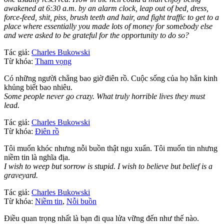
awakened at 6:30 a.m. by an alarm clock, leap out of bed, dress,
force-feed, shit, piss, brush teeth and hair, and fight traffic to get to a
place where essentially you made lots of money for somebody else
and were asked to be grateful for the opportunity to do so?
Tác giả:
Charles Bukowski
Từ khóa:
Tham vọng
Có những người chẳng bao giờ điên rồ. Cuộc sống của họ hẳn kinh
khủng biết bao nhiêu.
Some people never go crazy. What truly horrible lives they must
lead.
Tác giả:
Charles Bukowski
Từ khóa:
Điên rồ
Tôi muốn khóc nhưng nỗi buồn thật ngu xuẩn. Tôi muốn tin nhưng
niềm tin là nghĩa địa.
I wish to weep but sorrow is stupid. I wish to believe but belief is a
graveyard.
Tác giả:
Charles Bukowski
Từ khóa:
Niềm tin
,
Nỗi buồn
Điều quan trọng nhất là bạn đi qua lửa vững đến như thế nào.