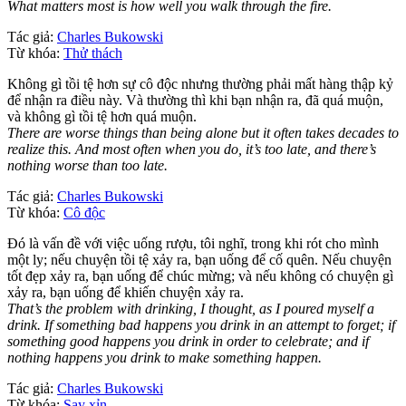
What matters most is how well you walk through the fire.
Tác giả:
Charles Bukowski
Từ khóa:
Thử thách
Không gì tồi tệ hơn sự cô độc nhưng thường phải mất hàng thập kỷ
để nhận ra điều này. Và thường thì khi bạn nhận ra, đã quá muộn,
và không gì tồi tệ hơn quá muộn.
There are worse things than being alone but it often takes decades to
realize this. And most often when you do, it’s too late, and there’s
nothing worse than too late.
Tác giả:
Charles Bukowski
Từ khóa:
Cô độc
Đó là vấn đề với việc uống rượu, tôi nghĩ, trong khi rót cho mình
một ly; nếu chuyện tồi tệ xảy ra, bạn uống để cố quên. Nếu chuyện
tốt đẹp xảy ra, bạn uống để chúc mừng; và nếu không có chuyện gì
xảy ra, bạn uống để khiến chuyện xảy ra.
That’s the problem with drinking, I thought, as I poured myself a
drink. If something bad happens you drink in an attempt to forget; if
something good happens you drink in order to celebrate; and if
nothing happens you drink to make something happen.
Tác giả:
Charles Bukowski
Từ khóa:
Say xỉn