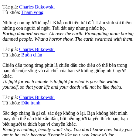
Tác giả:
Charles Bukowski
Từ khóa:
Tham vọng
Những con người tẻ ngắt. Khắp nơi trên trái đất. Làm sinh sôi thêm
những con người tẻ ngắt. Trái đất này nhung nhúc họ.
Boring damned people. All over the earth. Propagating more boring
damned people. What a horror show. The earth swarmed with them.
Tác giả:
Charles Bukowski
Từ khóa:
Buồn chán
Chiến đấu trong từng phút là chiến đấu cho điều có thể bên trong
bạn, để cuộc sống và cái chết của bạn sẽ không giống như người
khác.
To fight for each minute is to fight for what is possible within
yourself, so that your life and your death will not be like theirs.
Tác giả:
Charles Bukowski
Từ khóa:
Đấu tranh
Sắc đẹp chẳng là gì cả, sắc đẹp không ở lại. Bạn không biết mình
may đến thế nào khi xấu đâu, bởi nếu người ta yêu thích bạn, bạn
biết người ta thích bạn vì chuyện khác.
Beauty is nothing, beauty won’t stay. You don’t know how lucky you
are to be ugly, because if people like you, you know it’s for