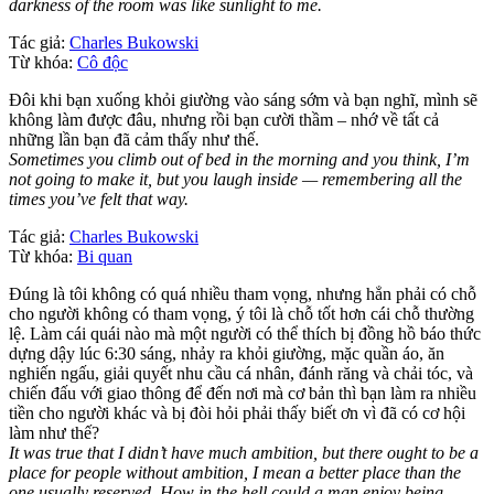
darkness of the room was like sunlight to me.
Tác giả:
Charles Bukowski
Từ khóa:
Cô độc
Đôi khi bạn xuống khỏi giường vào sáng sớm và bạn nghĩ, mình sẽ
không làm được đâu, nhưng rồi bạn cười thầm – nhớ về tất cả
những lần bạn đã cảm thấy như thế.
Sometimes you climb out of bed in the morning and you think, I’m
not going to make it, but you laugh inside — remembering all the
times you’ve felt that way.
Tác giả:
Charles Bukowski
Từ khóa:
Bi quan
Đúng là tôi không có quá nhiều tham vọng, nhưng hẳn phải có chỗ
cho người không có tham vọng, ý tôi là chỗ tốt hơn cái chỗ thường
lệ. Làm cái quái nào mà một người có thể thích bị đồng hồ báo thức
dựng dậy lúc 6:30 sáng, nhảy ra khỏi giường, mặc quần áo, ăn
nghiến ngấu, giải quyết nhu cầu cá nhân, đánh răng và chải tóc, và
chiến đấu với giao thông để đến nơi mà cơ bản thì bạn làm ra nhiều
tiền cho người khác và bị đòi hỏi phải thấy biết ơn vì đã có cơ hội
làm như thế?
It was true that I didn’t have much ambition, but there ought to be a
place for people without ambition, I mean a better place than the
one usually reserved. How in the hell could a man enjoy being