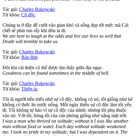
Tác giả:
Charles Bukowski
Từ khóa:
Cô độc
Chúng ta ở đây để cười vào gian khó và sống đẹp tới mức mà Cái
chết sẽ phải run rẩy khi đón ta đi.
We are here to laugh at the odds and live our lives so well that
Death will tremble to take us.
Tác giả:
Charles Bukowski
Từ khóa:
Bản lĩnh
Đôi khi cái thiện có thể được tìm thấy giữa địa ngục.
Goodness can be found sometimes in the middle of hell.
Tác giả:
Charles Bukowski
Từ khóa:
Thiện ác
Tôi là người tiến triển nhờ sự cô độc, không có nó, tôi giống như kẻ
không có thức ăn nước uống. Mỗi ngày thiếu sự cô độc làm tôi yếu
đi. Tôi không tự hào vì sự cô độc của mình; nhưng tôi phụ thuộc
vào nó. Với tôi, bóng tối của căn phòng giống như nắng mặt trời.
I was a man who thrived on solitude; without it I was like another
man without food or water. Each day without solitude weakened
me. I took no pride in my solitude; but I was dependent on it. The