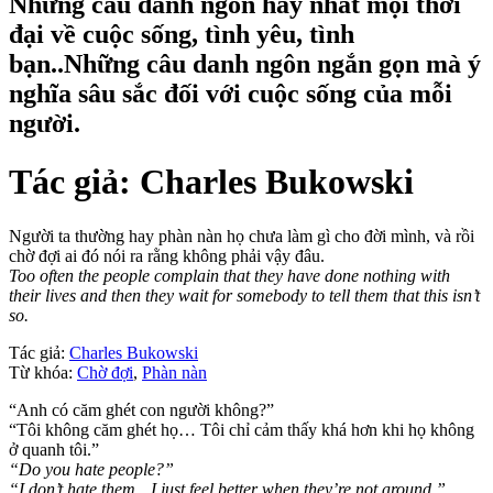
Những câu danh ngôn hay nhất mọi thời
đại về cuộc sống, tình yêu, tình
bạn..Những câu danh ngôn ngắn gọn mà ý
nghĩa sâu sắc đối với cuộc sống của mỗi
người.
Tác giả:
Charles Bukowski
Người ta thường hay phàn nàn họ chưa làm gì cho đời mình, và rồi
chờ đợi ai đó nói ra rằng không phải vậy đâu.
Too often the people complain that they have done nothing with
their lives and then they wait for somebody to tell them that this isn’t
so.
Tác giả:
Charles Bukowski
Từ khóa:
Chờ đợi
,
Phàn nàn
“Anh có căm ghét con người không?”
“Tôi không căm ghét họ… Tôi chỉ cảm thấy khá hơn khi họ không
ở quanh tôi.”
“Do you hate people?”
“I don’t hate them…I just feel better when they’re not around.”