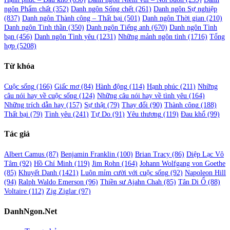
ngôn Phẩm chất
(352)
Danh ngôn Sống chết
(261)
Danh ngôn Sự nghiệp
(837)
Danh ngôn Thành công – Thất bại
(501)
Danh ngôn Thời gian
(210)
Danh ngôn Tinh thần
(350)
Danh ngôn Tiếng anh
(670)
Danh ngôn Tình
bạn
(456)
Danh ngôn Tình yêu
(1231)
Những mảnh ngôn tình
(1716)
Tổng
hợp
(5208)
Từ khóa
Cuộc sống
(166)
Giấc mơ
(84)
Hành động
(114)
Hạnh phúc
(211)
Những
câu nói hay về cuộc sống
(124)
Những câu nói hay về tình yêu
(164)
Những trích dẫn hay
(157)
Sự thật
(79)
Thay đổi
(90)
Thành công
(188)
Thất bại
(79)
Tình yêu
(241)
Tự Do
(91)
Yêu thương
(119)
Đau khổ
(99)
Tác giả
Albert Camus
(87)
Benjamin Franklin
(100)
Brian Tracy
(86)
Diệp Lạc Vô
Tâm
(92)
Hồ Chí Minh
(119)
Jim Rohn
(164)
Johann Wolfgang von Goethe
(85)
Khuyết Danh
(1421)
Luôn mỉm cười với cuộc sống
(92)
Napoleon Hill
(94)
Ralph Waldo Emerson
(96)
Thiền sư Ajahn Chah
(85)
Tân Di Ổ
(88)
Voltaire
(112)
Zig Ziglar
(97)
DanhNgon.Net