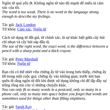
Ngôn từ quá yếu ớt. Không ngôn từ nào đủ mạnh để miêu tả cảm
xúc của tôi.
The word is too weak. There is no word in the language strong
enough to describe my feelings.
Tác giả:
Jack London
Từ khóa:
Cảm xúc
,
Ngôn từ
Cách sử dụng từ đắt giá, từ chính xác, là sự khác biệt giữa cây bút
chì nhọn và cây bút sáp đầu tù.
The use of the right word, the exact word, is the difference between a
pencil with a sharp point and a thick crayon.
Tác giả:
Peter Marshall
Từ khóa:
Ngôn từ
Bạn chỉ có thể nhét vừa chừng ấy từ vào trong bưu thiếp, chừng ấy
lời trong một cuộc gọi, chừng ấy vào không gian, trước khi bạn
quên đi rằng ngôn từ đôi khi được sử dụng không chỉ để lấp đầy sự
trống rỗng mà còn vì những chuyện khác.
You can only fit so many words in a postcard, only so many in a
phone call, only so many into space before you forget that words are
sometimes used for things other than filling emptiness.
Tác giả:
Sarah Kay