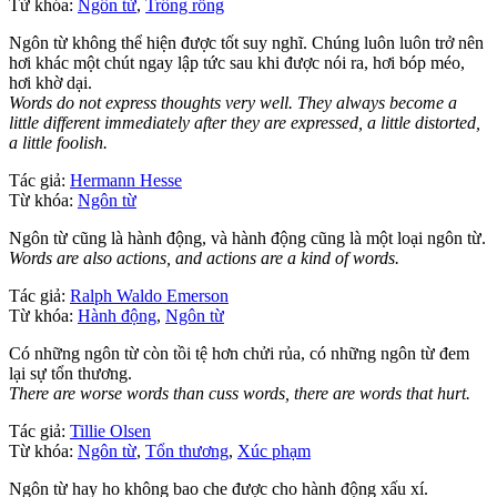
Từ khóa:
Ngôn từ
,
Trống rỗng
Ngôn từ không thể hiện được tốt suy nghĩ. Chúng luôn luôn trở nên
hơi khác một chút ngay lập tức sau khi được nói ra, hơi bóp méo,
hơi khờ dại.
Words do not express thoughts very well. They always become a
little different immediately after they are expressed, a little distorted,
a little foolish.
Tác giả:
Hermann Hesse
Từ khóa:
Ngôn từ
Ngôn từ cũng là hành động, và hành động cũng là một loại ngôn từ.
Words are also actions, and actions are a kind of words.
Tác giả:
Ralph Waldo Emerson
Từ khóa:
Hành động
,
Ngôn từ
Có những ngôn từ còn tồi tệ hơn chửi rủa, có những ngôn từ đem
lại sự tổn thương.
There are worse words than cuss words, there are words that hurt.
Tác giả:
Tillie Olsen
Từ khóa:
Ngôn từ
,
Tổn thương
,
Xúc phạm
Ngôn từ hay ho không bao che được cho hành động xấu xí.