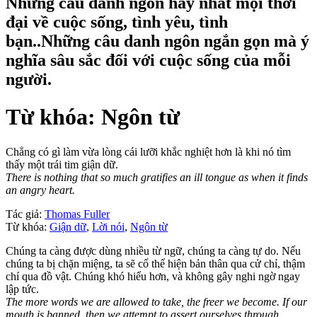
Những câu danh ngôn hay nhất mọi thời
đại về cuộc sống, tình yêu, tình
bạn..Những câu danh ngôn ngắn gọn mà ý
nghĩa sâu sắc đối với cuộc sống của mỗi
người.
Từ khóa: Ngôn từ
Chẳng có gì làm vừa lòng cái lưỡi khắc nghiệt hơn là khi nó tìm
thấy một trái tim giận dữ.
There is nothing that so much gratifies an ill tongue as when it finds
an angry heart.
Tác giả:
Thomas Fuller
Từ khóa:
Giận dữ
,
Lời nói
,
Ngôn từ
Chúng ta càng được dùng nhiều từ ngữ, chúng ta càng tự do. Nếu
chúng ta bị chặn miệng, ta sẽ cố thể hiện bản thân qua cử chỉ, thậm
chí qua đồ vật. Chúng khó hiểu hơn, và không gây nghi ngờ ngay
lập tức.
The more words we are allowed to take, the freer we become. If our
mouth is banned, then we attempt to assert ourselves through