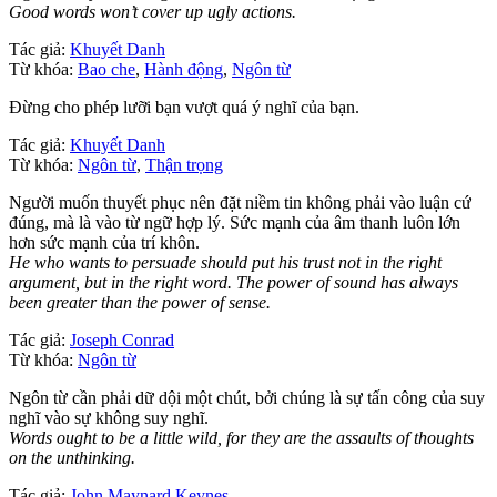
Good words won’t cover up ugly actions.
Tác giả:
Khuyết Danh
Từ khóa:
Bao che
,
Hành động
,
Ngôn từ
Đừng cho phép lưỡi bạn vượt quá ý nghĩ của bạn.
Tác giả:
Khuyết Danh
Từ khóa:
Ngôn từ
,
Thận trọng
Người muốn thuyết phục nên đặt niềm tin không phải vào luận cứ
đúng, mà là vào từ ngữ hợp lý. Sức mạnh của âm thanh luôn lớn
hơn sức mạnh của trí khôn.
He who wants to persuade should put his trust not in the right
argument, but in the right word. The power of sound has always
been greater than the power of sense.
Tác giả:
Joseph Conrad
Từ khóa:
Ngôn từ
Ngôn từ cần phải dữ dội một chút, bởi chúng là sự tấn công của suy
nghĩ vào sự không suy nghĩ.
Words ought to be a little wild, for they are the assaults of thoughts
on the unthinking.
Tác giả:
John Maynard Keynes