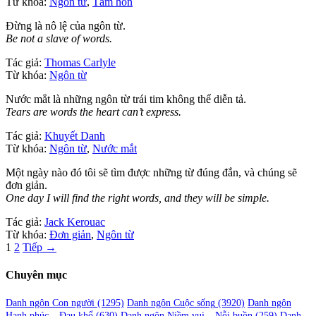
Từ khóa:
Ngôn từ
,
Tâm hồn
Đừng là nô lệ của ngôn từ.
Be not a slave of words.
Tác giả:
Thomas Carlyle
Từ khóa:
Ngôn từ
Nước mắt là những ngôn từ trái tim không thể diễn tả.
Tears are words the heart can’t express.
Tác giả:
Khuyết Danh
Từ khóa:
Ngôn từ
,
Nước mắt
Một ngày nào đó tôi sẽ tìm được những từ đúng đắn, và chúng sẽ
đơn giản.
One day I will find the right words, and they will be simple.
Tác giả:
Jack Kerouac
Từ khóa:
Đơn giản
,
Ngôn từ
Phân
1
2
Tiếp →
trang
Chuyên mục
bài
viết
Danh ngôn Con người
(1295)
Danh ngôn Cuộc sống
(3920)
Danh ngôn
Hạnh phúc – Đau khổ
(630)
Danh ngôn Niềm vui – Nỗi buồn
(259)
Danh