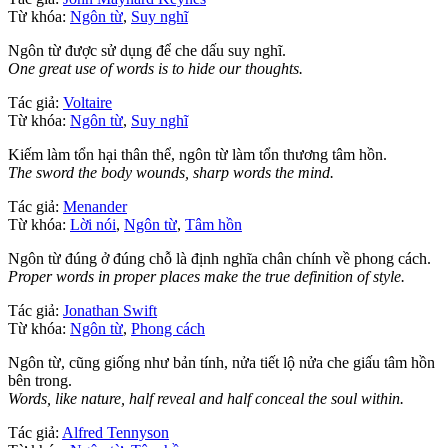
Từ khóa:
Ngôn từ
,
Suy nghĩ
Ngôn từ được sử dụng để che dấu suy nghĩ.
One great use of words is to hide our thoughts.
Tác giả:
Voltaire
Từ khóa:
Ngôn từ
,
Suy nghĩ
Kiếm làm tổn hại thân thể, ngôn từ làm tổn thương tâm hồn.
The sword the body wounds, sharp words the mind.
Tác giả:
Menander
Từ khóa:
Lời nói
,
Ngôn từ
,
Tâm hồn
Ngôn từ đúng ở đúng chỗ là định nghĩa chân chính về phong cách.
Proper words in proper places make the true definition of style.
Tác giả:
Jonathan Swift
Từ khóa:
Ngôn từ
,
Phong cách
Ngôn từ, cũng giống như bản tính, nửa tiết lộ nửa che giấu tâm hồn
bên trong.
Words, like nature, half reveal and half conceal the soul within.
Tác giả:
Alfred Tennyson