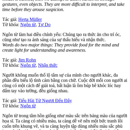
gestures, even objects. They are more difficult to interpret, and take
time before they arouse suspicion.
Tác giả:
Herta Müller
Từ khóa:
Ngôn từ
,
Tự Do
Ngôn từ làm hai điều chính yếu: Chúng tạo ra thức ăn cho trí óc,
cũng như tạo ra ánh sáng của sự thấu hiểu và nhận thức.
Words do two major things: They provide food for the mind and
create light for understanding and awareness.
Tác giả:
Jim Rohn
Từ khóa:
Ngôn từ
,
Nhận thức
Người không muốn thổ lộ tâm sự của mình cho người khác, đa
phần đều biểu lộ tình cảm bằng con chữ. Cuộc đời mỗi con người ai
cũng có một cách để giải toả, bất luận là ôm búp bê khóc lóc hay
đấm tay vào tường, đều giống nhau.
Tác giả:
Tiểu Hài Tử Ngươi Đến Đây
Từ khóa:
Ngôn từ
Ngôn từ trong tâm hồn giống như màu sắc trên bảng màu của người
họa sĩ. Ta càng có nhiều màu, ta càng dễ vẽ nên một bức tranh lôi
cuốn trên khung vẽ, và ta càng luyện tập dùng nhiều màu sắc phù