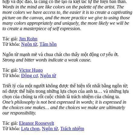
hợp và độc đáo, ta càng có thể tạo ra kiệt tác tự thể hiện bản thân.
Words in the mind are like colors on the palette of the artist. The
more colors we have access to, the easier it is to create a captivating
picture on the canvas, and the more practice we give to using those
many colors appropriately and uniquely, the more likely we will be
to create a masterpiece of self expression.
Tác giả:
Jim Rohn
Từ khóa:
Ngôn từ
,
Tâm hồn
Ngôn từ mạnh mẽ và chua chát cho thấy một động cơ yếu ớt.
Strong and bitter words indicate a weak cause.
Tác giả:
Victor Hugo
Từ khóa:
Động cơ
,
Ngôn từ
Triết lý của một người không được thể hiện tốt nhất bằng ngôn từ;
nó được thể hiện trong những lựa chọn của anh ta… và những lựa
chọn của chúng ta rốt cuộc chính là trách nhiệm của chúng ta.
One’s philosophy is not best expressed in words; it is expressed in
the choices one makes… and the choices we make are ultimately
our responsibility.
Tác giả:
Eleanor Roosevelt
Từ khóa:
Lựa chọn
,
Ngôn từ
,
Trách nhiệm